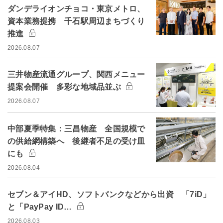
ダンデライオンチョコ・東京メトロ、
資本業務提携 千石駅周辺まちづくり
推進
2026.08.07
三井物産流通グループ、関西メニュー
提案会開催 多彩な地域品並ぶ
2026.08.07
中部夏季特集：三昌物産 全国規模で
の供給網構築へ 後継者不足の受け皿
にも
2026.08.04
セブン＆アイHD、ソフトバンクなどから出資 「7iD」
と「PayPay ID…
2026.08.03