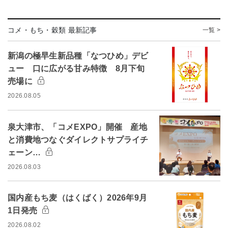
コメ・もち・穀類 最新記事
一覧 >
新潟の極早生新品種「なつひめ」デビ
ュー 口に広がる甘み特徴 8月下旬
売場に
2026.08.05
泉大津市、「コメEXPO」開催 産地
と消費地つなぐダイレクトサプライチ
ェーン…
2026.08.03
国内産もち麦（はくばく）2026年9月
1日発売
2026.08.02