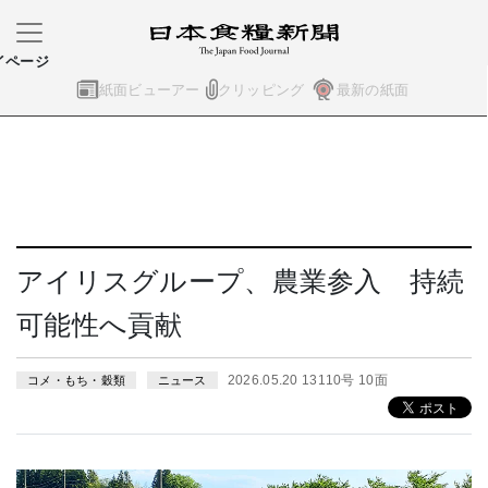
イページ
紙面ビューアー
クリッピング
最新の紙面
アイリスグループ、農業参入 持続
可能性へ貢献
2026.05.20 13110号 10面
コメ・もち・穀類
ニュース