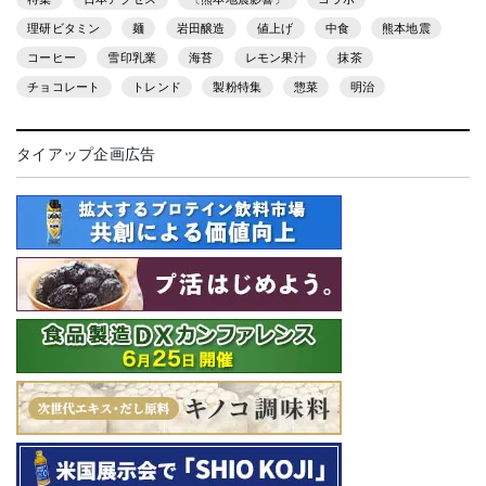
理研ビタミン
麺
岩田醸造
値上げ
中食
熊本地震
コーヒー
雪印乳業
海苔
レモン果汁
抹茶
チョコレート
トレンド
製粉特集
惣菜
明治
タイアップ企画広告