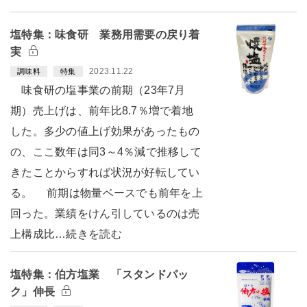
塩特集：味食研 業務用需要の戻り着
実
2023.11.22
調味料
特集
味食研の塩事業の前期（23年7月
期）売上げは、前年比8.7％増で着地
した。多少の値上げ効果があったもの
の、ここ数年は同3～4％減で推移して
きたことからすれば状況が好転してい
る。 前期は物量ベースでも前年を上
回った。業績をけん引しているのは売
上構成比…続きを読む
塩特集：伯方塩業 「スタンドパッ
ク」伸長