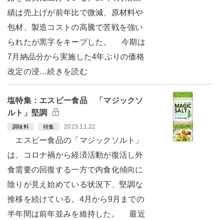
績は売上げが前年比で微減、原材料や
包材、製造コストの高騰で苦戦を強い
られたが黒字をキープした。 今期は
7月納品分から実施した4年ぶりの価格
改定の浸…続きを読む
塩特集：エスビー食品 「マジックソ
ルト」堅調
2023.11.22
調味料
特集
エスビー食品の「マジックソルト」
は、コロナ禍から経済活動が復活し外
食需要の回復する一方で内食化傾向に
陰りが見え始めている状況下、堅調な
推移を続けている。4月から9月までの
半年間は前年並みを維持した。 最近