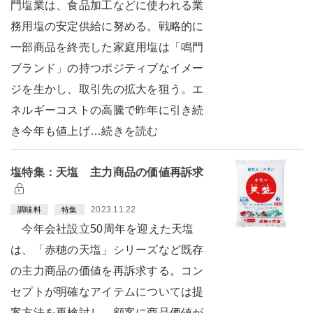
門塩業は、食品加工などに使われる業
務用塩の安定供給に努める。戦略的に
一部商品を終売した家庭用塩は「鳴門
ブランド」の持つポジティブなイメー
ジを生かし、取引先の拡大を狙う。エ
ネルギーコストの高騰で昨年に引き続
き今年も値上げ…続きを読む
塩特集：天塩 主力商品の価値再訴求
2023.11.22
調味料
特集
今年会社設立50周年を迎えた天塩
は、「赤穂の天塩」シリーズなど既存
の主力商品の価値を再訴求する。コン
セプトが明確なアイテムについては提
案方法を再検討し、顧客に商品価値が