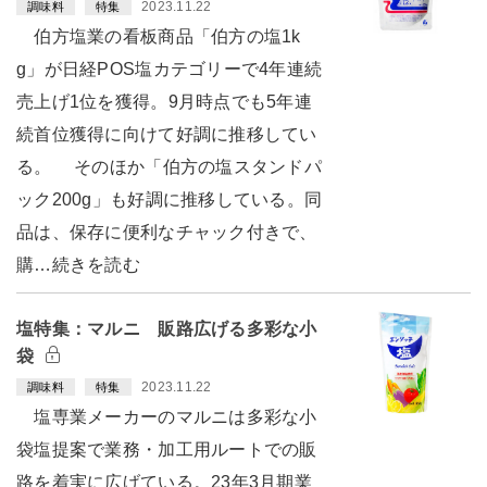
2023.11.22
調味料
特集
伯方塩業の看板商品「伯方の塩1k
g」が日経POS塩カテゴリーで4年連続
売上げ1位を獲得。9月時点でも5年連
続首位獲得に向けて好調に推移してい
る。 そのほか「伯方の塩スタンドパ
ック200g」も好調に推移している。同
品は、保存に便利なチャック付きで、
購…続きを読む
塩特集：マルニ 販路広げる多彩な小
袋
2023.11.22
調味料
特集
塩専業メーカーのマルニは多彩な小
袋塩提案で業務・加工用ルートでの販
路を着実に広げている。23年3月期業