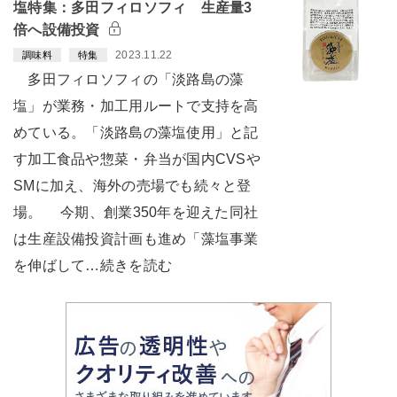
塩特集：多田フィロソフィ 生産量3
倍へ設備投資
2023.11.22
調味料
特集
多田フィロソフィの「淡路島の藻
塩」が業務・加工用ルートで支持を高
めている。「淡路島の藻塩使用」と記
す加工食品や惣菜・弁当が国内CVSや
SMに加え、海外の売場でも続々と登
場。 今期、創業350年を迎えた同社
は生産設備投資計画も進め「藻塩事業
を伸ばして…続きを読む