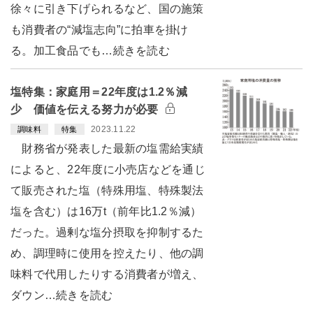
徐々に引き下げられるなど、国の施策
も消費者の“減塩志向”に拍車を掛け
る。加工食品でも…続きを読む
塩特集：家庭用＝22年度は1.2％減
少 価値を伝える努力が必要
2023.11.22
調味料
特集
財務省が発表した最新の塩需給実績
によると、22年度に小売店などを通じ
て販売された塩（特殊用塩、特殊製法
塩を含む）は16万t（前年比1.2％減）
だった。過剰な塩分摂取を抑制するた
め、調理時に使用を控えたり、他の調
味料で代用したりする消費者が増え、
ダウン…続きを読む