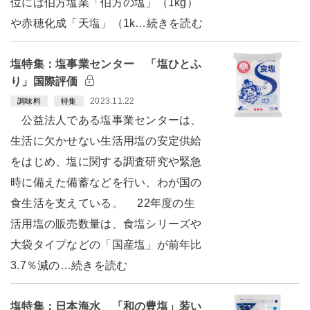
位には伯方塩業「伯方の塩」（1kg）
や赤穂化成「天塩」（1k…続きを読む
塩特集：塩事業センター 「塩ひとふ
り」国際評価
2023.11.22
調味料
特集
公益法人である塩事業センターは、
生活に欠かせない生活用塩の安定供給
をはじめ、塩に関する調査研究や緊急
時に備えた備蓄などを行い、わが国の
食生活を支えている。 22年度の生
活用塩の販売数量は、食塩シリーズや
大袋タイプなどの「国産塩」が前年比
3.7％減の…続きを読む
塩特集：日本海水 「和の豊塩」装い