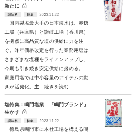
新たに
2023.11.22
調味料
特集
国内製塩最大手の日本海水は、赤穂
工場（兵庫県）と讃岐工場（香川県）
を拠点に高品質な塩の供給に力を注
ぐ。昨年価格改定を行った業務用塩は
さまざまな塩種をライアンアップし、
今期も引き続き安定供給に努める。
家庭用塩では中小容量のアイテムの動
きが活発化。主…続きを読む
塩特集：鳴門塩業 「鳴門ブランド」
生かす
2023.11.22
調味料
特集
徳島県鳴門市に本社工場を構える鳴