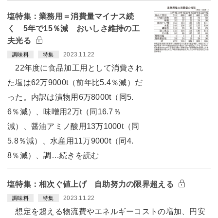
塩特集：業務用＝消費量マイナス続
く 5年で15％減 おいしさ維持の工
夫光る
2023.11.22
調味料
特集
22年度に食品加工用として消費され
た塩は62万9000t（前年比5.4％減）だ
った。内訳は漬物用6万8000t（同5.
6％減）、味噌用2万t（同16.7％
減）、醤油アミノ酸用13万1000t（同
5.8％減）、水産用11万9000t（同4.
8％減）、調…続きを読む
塩特集：相次ぐ値上げ 自助努力の限界超える
2023.11.22
調味料
特集
想定を超える物流費やエネルギーコストの増加、円安