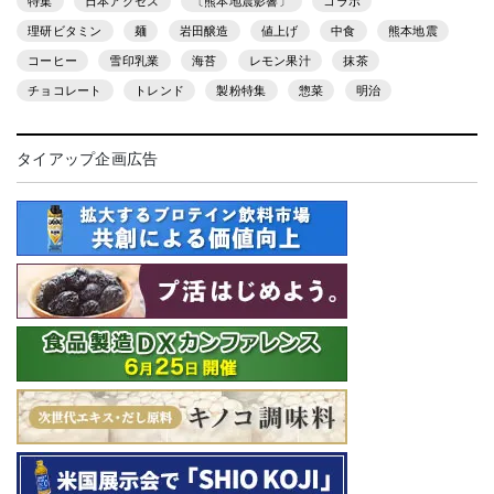
特集
日本アクセス
〔熊本地震影響〕
コラボ
理研ビタミン
麺
岩田醸造
値上げ
中食
熊本地震
コーヒー
雪印乳業
海苔
レモン果汁
抹茶
チョコレート
トレンド
製粉特集
惣菜
明治
タイアップ企画広告