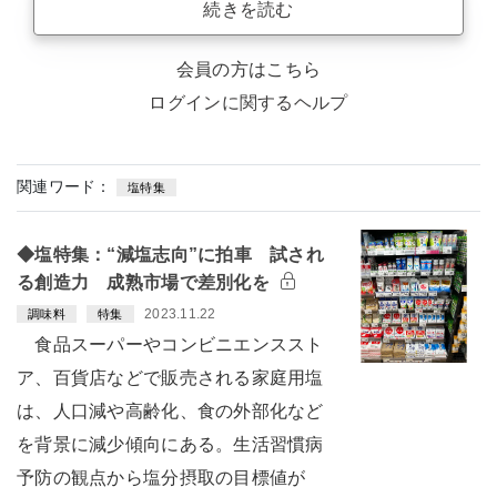
続きを読む
会員の方はこちら
ログインに関するヘルプ
関連ワード：
塩特集
◆塩特集：“減塩志向”に拍車 試され
る創造力 成熟市場で差別化を
2023.11.22
調味料
特集
食品スーパーやコンビニエンススト
ア、百貨店などで販売される家庭用塩
は、人口減や高齢化、食の外部化など
を背景に減少傾向にある。生活習慣病
予防の観点から塩分摂取の目標値が