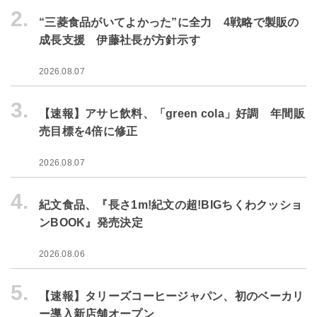
2.
“三菱食品がいてよかった”に全力 4戦略で製販の
成長支援 伊藤社長が方針示す
2026.08.07
3.
【速報】アサヒ飲料、「green cola」好調 年間販
売目標を4倍に修正
2026.08.07
4.
紀文食品、『長さ1m!紀文の超!BIGちくわクッショ
ンBOOK』発売決定
2026.08.06
5.
【速報】タリーズコーヒージャパン、初のベーカリ
ー導入新店舗オープン