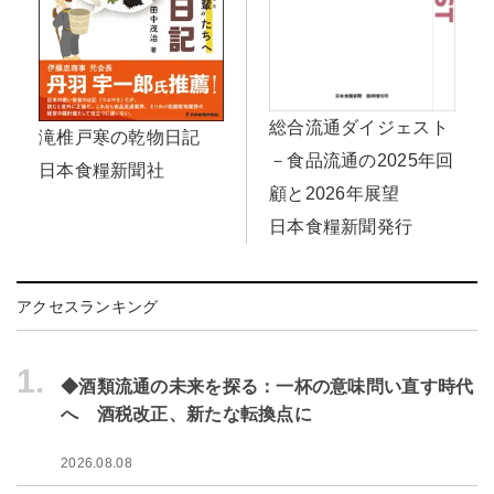
総合流通ダイジェスト
滝椎戸寒の乾物日記
－食品流通の2025年回
日本食糧新聞社
顧と2026年展望
日本食糧新聞発行
アクセスランキング
1.
◆酒類流通の未来を探る：一杯の意味問い直す時代
へ 酒税改正、新たな転換点に
2026.08.08