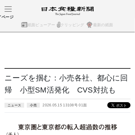
イページ
紙面ビューアー
クリッピング
最新の紙面
ニーズを掴む：小売各社、都心に回
帰 小型SM活発化 CVS対抗も
2026.05.15 13108号 01面
ニュース
小売