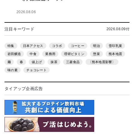
2026.08.06
注目キーワード
2026.08.09付
特集
日本アクセス
コラボ
コーヒー
明治
雪印乳業
岩田醸造
中食
業務用
理研ビタミン
惣菜
熊本地震
麺
春
値上げ
抹茶
三菱食品
〔熊本地震影響〕
味の素
チョコレート
タイアップ企画広告