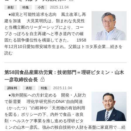
2025.11.04
表彰
特集
小売
●縮充と可能性追求を志向 風土改革し再
建を加速 大見英明氏は、類まれな先見性
と当機立断のリーダーシップにより、コー
プさっぽろを自主再建へと導き道内での確
固たる競争優位性を構築してきた。 1958
年12月10日愛知県安城市生まれ。父親はトヨタ系企業…続きを
読む
第58回食品産業功労賞：技術部門＝理研ビタミン・山木
一彦取締役会長
2025.11.04
調味料
表彰
特集
●海外開拓への方針定める 開発・人財力
で新需要 理化学研究所のDNA“自由闊達
（かったつ）”の精神や「天然物の有効利用
を図る」ポリシーの下、内外で食品・改良
剤・ヘルスケア事業を推し進める理研ビタ
ミンの山木一彦氏。強みの独自技術や人財を基盤に家庭用で…続