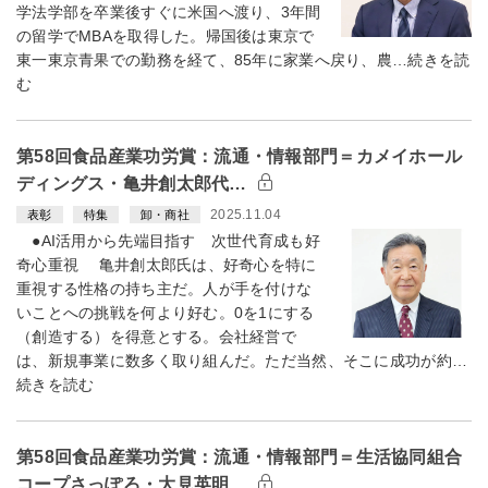
学法学部を卒業後すぐに米国へ渡り、3年間
の留学でMBAを取得した。帰国後は東京で
東一東京青果での勤務を経て、85年に家業へ戻り、農…続きを読
む
第58回食品産業功労賞：流通・情報部門＝カメイホール
ディングス・亀井創太郎代…
2025.11.04
表彰
特集
卸・商社
●AI活用から先端目指す 次世代育成も好
奇心重視 亀井創太郎氏は、好奇心を特に
重視する性格の持ち主だ。人が手を付けな
いことへの挑戦を何より好む。0を1にする
（創造する）を得意とする。会社経営で
は、新規事業に数多く取り組んだ。ただ当然、そこに成功が約…
続きを読む
第58回食品産業功労賞：流通・情報部門＝生活協同組合
コープさっぽろ・大見英明…