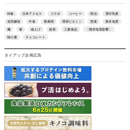
特集
日本アクセス
コラボ
コーヒー
明治
雪印乳業
岩田醸造
中食
業務用
理研ビタミン
惣菜
熊本地震
麺
春
値上げ
抹茶
三菱食品
〔熊本地震影響〕
味の素
チョコレート
タイアップ企画広告