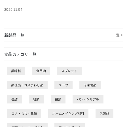
2025.11.04
新製品一覧
一覧 >
食品カテゴリ一覧
調味料
食用油
スプレッド
調理品・コメまわり品
スープ
冷凍食品
缶詰
粉類
麺類
パン・シリアル
コメ・もち・穀類
ホームメイキング材料
乳製品