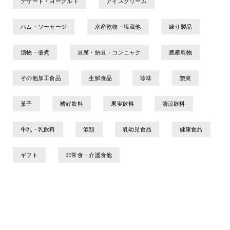
デザート・ヨーグルト
アイスクリーム
ハム・ソーセージ
水産乾物・塩蔵他
練り製品
漬物・佃煮
豆腐・納豆・コンニャク
農産乾物
その他加工食品
生鮮食品
珍味
惣菜
菓子
嗜好飲料
果実飲料
清涼飲料
牛乳・乳飲料
酒類
乳幼児食品
健康食品
ギフト
非常食・介護食他