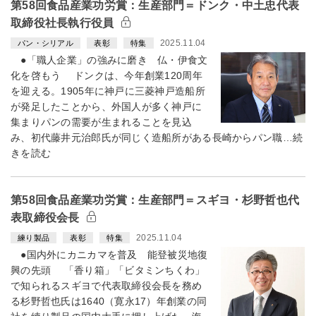
第58回食品産業功労賞：生産部門＝ドンク・中土忠代表
取締役社長執行役員
2025.11.04
パン・シリアル
表彰
特集
●「職人企業」の強みに磨き 仏・伊食文
化を啓もう ドンクは、今年創業120周年
を迎える。1905年に神戸に三菱神戸造船所
が発足したことから、外国人が多く神戸に
集まりパンの需要が生まれることを見込
み、初代藤井元治郎氏が同じく造船所がある長崎からパン職…続
きを読む
第58回食品産業功労賞：生産部門＝スギヨ・杉野哲也代
表取締役会長
2025.11.04
練り製品
表彰
特集
●国内外にカニカマを普及 能登被災地復
興の先頭 「香り箱」「ビタミンちくわ」
で知られるスギヨで代表取締役会長を務め
る杉野哲也氏は1640（寛永17）年創業の同