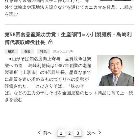
社を練り製品の国内大手に押し上げた。海
外では輸出や現地法人設立などを通じてカニカマを普及。…続き
を読む
第58回食品産業功労賞：生産部門＝小川製麺所・島崎利
博代表取締役社長
2025.11.04
麺類
表彰
特集
●山形そば知名度向上寄与 品質競争は繁
栄への道 島崎利博氏は1887年創業の老舗
製麺所（山形市）の4代目社長。愚直なまで
に品質を追い求めるものづくりへの姿勢が
評価された。「とびきりそば」「味のそ
ば」などの主力の干しそばを全国屈指のヒット商品に育て上…続
きを読む
前へ
次へ
1
3
2