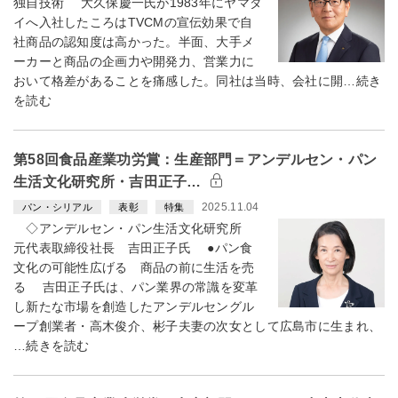
独自技術 大久保慶一氏が1983年にヤマダ
イへ入社したころはTVCMの宣伝効果で自
社商品の認知度は高かった。半面、大手メ
ーカーと商品の企画力や開発力、営業力に
おいて格差があることを痛感した。同社は当時、会社に開…続き
を読む
第58回食品産業功労賞：生産部門＝アンデルセン・パン
生活文化研究所・吉田正子…
2025.11.04
パン・シリアル
表彰
特集
◇アンデルセン・パン生活文化研究所
元代表取締役社長 吉田正子氏 ●パン食
文化の可能性広げる 商品の前に生活を売
る 吉田正子氏は、パン業界の常識を変革
し新たな市場を創造したアンデルセングル
ープ創業者・高木俊介、彬子夫妻の次女として広島市に生まれ、
…続きを読む