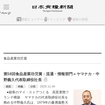
イページ
紙面ビューアー
クリッピング
最新の紙面
食品産業功労賞
第58回食品産業功労賞：流通・情報部門＝ヤマナカ・中
野義久代表取締役社長
2025.11.04
表彰
特集
小売
●顧客のマイ・ストアつくる 高質業態フ
ランテ構築 ヤマナカの代表取締役社長を
務める中野義久氏は、1979年の慶應義塾大