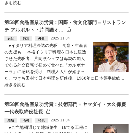
きを読む
第58回食品産業功労賞：国際・食文化部門＝リストラン
テ アルポルト・片岡護オ…
2025.11.04
表彰
特集
外食
●イタリア料理浸透の先駆 食育・生産者
の支援も 本格イタリア料理を日本に浸透
させた先駆者、片岡護シェフは母親の知人
である外交官宅で初めて食べた「カルボナ
ーラ」に感銘を受け、料理人人生が始まっ
た。つきぢ田村で日本料理を研修後、1968年に日本領事館総…
続きを読む
第58回食品産業功労賞：技術部門＝ヤマダイ・大久保慶
一代表取締役社長
2025.11.04
麺類
表彰
特集
●ご当地麺通じて地域創生 ゆでる工程に