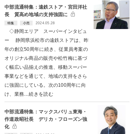
中部流通特集：遠鉄ストア・宮田洋社
長 質高め地域の支持強固に
2024.05.28
特集
小売
◇静岡エリア スーパーインタビュ
ー 静岡県浜松市の遠鉄ストアは、昨
年の創立50周年に続き、従業員考案の
オリジナル商品の販売や松竹梅に基づ
く幅広い品揃えの推進、移動スーパー
事業などを通じて、地域の支持をさら
に強固にしている。次の100周年に向
け、業務…続きを読む
中部流通特集：マックスバリュ東海・
作道政昭社長 デリカ・フローズン強
化