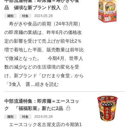
中部流通特集：即席麺＝寿がきや食
品 値頃な新ブランド投入
2024.05.28
麺類
特集
寿がきや食品の前期（24年3月期）
の即席麺の業績は、昨年6月の価格改
定の影響を受けて売上げが前年比2％
増で着地した半面、販売数量は前年比
で微減となった。 今期4月、世帯人
数の減少などの生活環境の変化を受
け、新ブランド「ひだまり食堂」から
「3食入 醤…続きを読む
中部流通特集：即席麺＝エースコッ
ク 「福福彩菜」新たに2品
2024.05.28
麺類
特集
エースコック名古屋支店の今期第1