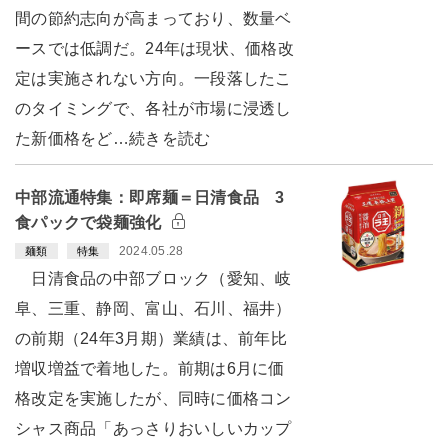
間の節約志向が高まっており、数量ベ
ースでは低調だ。24年は現状、価格改
定は実施されない方向。一段落したこ
のタイミングで、各社が市場に浸透し
た新価格をど…続きを読む
中部流通特集：即席麺＝日清食品 3
食パックで袋麺強化
2024.05.28
麺類
特集
日清食品の中部ブロック（愛知、岐
阜、三重、静岡、富山、石川、福井）
の前期（24年3月期）業績は、前年比
増収増益で着地した。前期は6月に価
格改定を実施したが、同時に価格コン
シャス商品「あっさりおいしいカップ