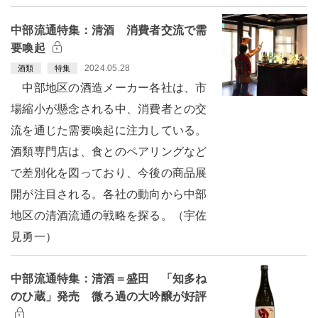
中部流通特集：清酒 消費者交流で需
要喚起
2024.05.28
酒類
特集
中部地区の酒造メーカー各社は、市
場縮小が懸念される中、消費者との交
流を通じた需要喚起に注力している。
酒類専門店は、食とのペアリングなど
で差別化を図っており、今後の商品展
開が注目される。各社の動向から中部
地区の清酒流通の戦略を探る。（宇佐
見勇一）
中部流通特集：清酒＝盛田 「知多ね
のひ蔵」発売 微ろ過の大吟醸が好評