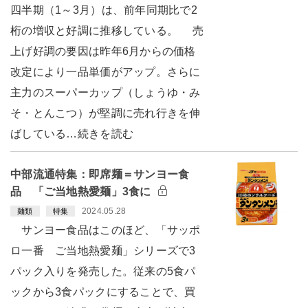
四半期（1～3月）は、前年同期比で2
桁の増収と好調に推移している。 売
上げ好調の要因は昨年6月からの価格
改定により一品単価がアップ。さらに
主力のスーパーカップ（しょうゆ・み
そ・とんこつ）が堅調に売れ行きを伸
ばしている…続きを読む
中部流通特集：即席麺＝サンヨー食
品 「ご当地熱愛麺」3食に
2024.05.28
麺類
特集
サンヨー食品はこのほど、「サッポ
ロ一番 ご当地熱愛麺」シリーズで3
パック入りを発売した。従来の5食パ
ックから3食パックにすることで、買