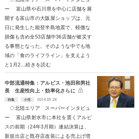
ー 富山県や石川県を中心に店舗を展
開する富山市の大阪屋ショップは、元
日に発生した能登半島地震で、軽微な
損傷も含め全53店舗中36店舗が被災す
る事態となった。そのような中でも地
域の「食のライフライン」を支えよう
と1月2…続きを読む
中部流通特集：アルビス・池田和男社
長 生産性向上・効率化さらに
2024.05.28
特集
小売
◇北陸エリア スーパーインタビュ
ー 富山県射水市に本社を置くアルビ
スの前期（24年3月期）連結決算は、
新規出店と既存店改装による売上げ増