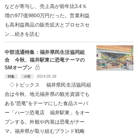
などが寄与し、売上高が前年比3.4％
増の977億9800万円だった。営業利益
も高利益商品の販売拡大とプロセスセ
ン…続きを読む
中部流通特集：福井県民生活協同組
合 今秋、福井駅東に恐竜テーマの
SMオープン
2024.05.28
特集
小売
◇トピックス 福井県民生活協同組
合は今秋、地元福井県の観光資源でも
ある“恐竜”をテーマにした食品スーパ
ー「ハーツ恐竜店 福井駅東」をオー
プンする。外観や内装は恐竜がテー
マ。福井県が取り組むブランド戦略