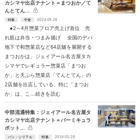
カシマヤ出店テナント＝まつおか／て
んとてん…
2024.05.28
特集
中食
●2～4月惣菜フロア売上げ首位 売
れ筋は弁当・つまみ揚げ 全国のデパ
地下で和惣菜店など64店舖を展開する
まつおかは、ジェイアール名古屋タカ
シマヤでレギュラー惣菜店「まつお
か」と天ぷら惣菜店「てんとてん」の
2店舗を出店している。特に「まつお
か」は、こ…続きを読む
中部流通特集：ジェイアール名古屋タ
カシマヤ出店テナント＝バーミキュラ
ポット…
2024.05.28
パン・シリアル
特集