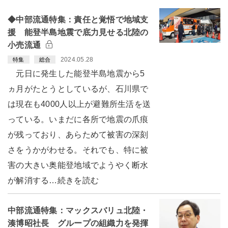
◆中部流通特集：責任と覚悟で地域支
援 能登半島地震で底力見せる北陸の
小売流通
2024.05.28
特集
総合
元日に発生した能登半島地震から5
ヵ月がたとうとしているが、石川県で
は現在も4000人以上が避難所生活を送
っている。いまだに各所で地震の爪痕
が残っており、あらためて被害の深刻
さをうかがわせる。それでも、特に被
害の大きい奥能登地域でようやく断水
が解消する…続きを読む
中部流通特集：マックスバリュ北陸・
湊博昭社長 グループの組織力を発揮