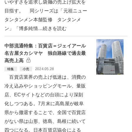
いやすさを追求し袋麺の売上げ拡大を
目指す。 同シリーズは「元祖ニュー
タンタンメン本舗監修 タンタンメ
ン」「博多純情…続きを読む
中部流通特集：百貨店＝ジェイアール
名古屋タカシマヤ 独自路線で過去最
高売上高
2024.05.28
特集
小売
百貨店業界の売上げ低迷は、消費の
冷え込みやショッピングモール、量販
店、ECサイトなどの台頭により深刻
化しつつある。7月末に高島屋が岐阜
県から撤退することで、全国で百貨店
がない県は山形、徳島、島根に続いて
四つになる。日本百貨店協会による