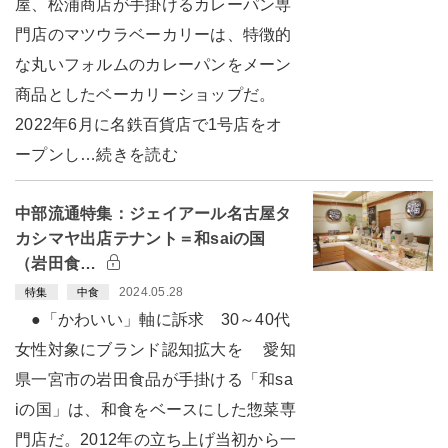
屋、松浦商店が手掛けるカレーパン専
門店のマツウラベーカリーは、特徴的
な丸いフォルムのカレーパンをメーン
商品としたベーカリーショップだ。
2022年6月に名鉄百貨店で1号店をオ
ープンし…続きを読む
中部流通特集：ジェイアール名古屋タ
カシマヤ出店テナント＝和saiの国
（岩田食…
2024.05.28
特集
中食
●「かわいい」軸に訴求 30～40代
女性対象にブランド認知拡大を 愛知
県一宮市の岩田食品が手掛ける「和sa
iの国」は、和食をベースにした惣菜専
門店だ。2012年の立ち上げ当初から一