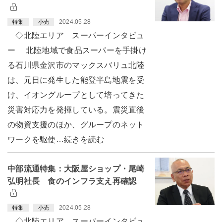
2024.05.28
特集
小売
◇北陸エリア スーパーインタビュ
ー 北陸地域で食品スーパーを手掛け
る石川県金沢市のマックスバリュ北陸
は、元日に発生した能登半島地震を受
け、イオングループとして培ってきた
災害対応力を発揮している。震災直後
の物資支援のほか、グループのネット
ワークを駆使…続きを読む
中部流通特集：大阪屋ショップ・尾崎
弘明社長 食のインフラ支え再確認
2024.05.28
特集
小売
◇北陸エリア スーパーインタビュ