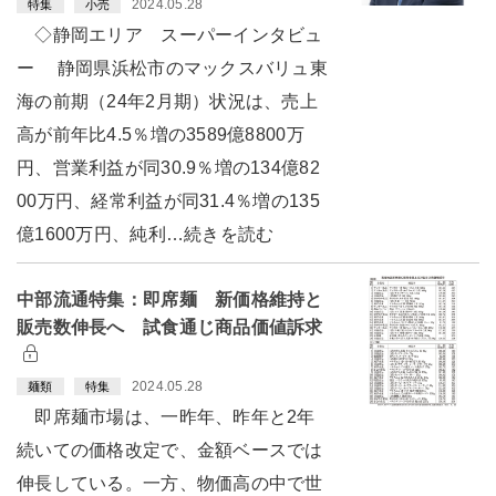
2024.05.28
特集
小売
◇静岡エリア スーパーインタビュ
ー 静岡県浜松市のマックスバリュ東
海の前期（24年2月期）状況は、売上
高が前年比4.5％増の3589億8800万
円、営業利益が同30.9％増の134億82
00万円、経常利益が同31.4％増の135
億1600万円、純利…続きを読む
中部流通特集：即席麺 新価格維持と
販売数伸長へ 試食通じ商品価値訴求
2024.05.28
麺類
特集
即席麺市場は、一昨年、昨年と2年
続いての価格改定で、金額ベースでは
伸長している。一方、物価高の中で世