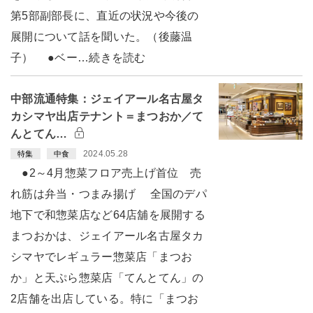
第5部副部長に、直近の状況や今後の
展開について話を聞いた。（後藤温
子） ●ベー…続きを読む
中部流通特集：ジェイアール名古屋タ
カシマヤ出店テナント＝まつおか／て
んとてん…
2024.05.28
特集
中食
●2～4月惣菜フロア売上げ首位 売
れ筋は弁当・つまみ揚げ 全国のデパ
地下で和惣菜店など64店舖を展開する
まつおかは、ジェイアール名古屋タカ
シマヤでレギュラー惣菜店「まつお
か」と天ぷら惣菜店「てんとてん」の
2店舗を出店している。特に「まつお