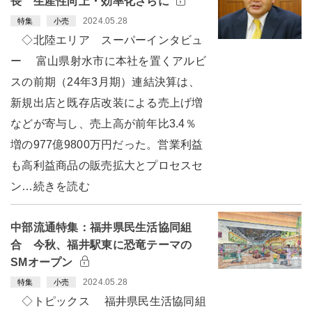
長 生産性向上・効率化さらに
2024.05.28
特集
小売
◇北陸エリア スーパーインタビュ
ー 富山県射水市に本社を置くアルビ
スの前期（24年3月期）連結決算は、
新規出店と既存店改装による売上げ増
などが寄与し、売上高が前年比3.4％
増の977億9800万円だった。営業利益
も高利益商品の販売拡大とプロセスセ
ン…続きを読む
中部流通特集：福井県民生活協同組
合 今秋、福井駅東に恐竜テーマの
SMオープン
2024.05.28
特集
小売
◇トピックス 福井県民生活協同組