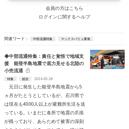
会員の方はこちら
ログインに関するヘルプ
関連ワード：
中部流通特集
マックスバリュ東海
◆中部流通特集：責任と覚悟で地域支
援 能登半島地震で底力見せる北陸の
小売流通
2024.05.28
特集
総合
元日に発生した能登半島地震から5
ヵ月がたとうとしているが、石川県で
は現在も4000人以上が避難所生活を送
っている。いまだに各所で地震の爪痕
が残っており、あらためて被害の深刻