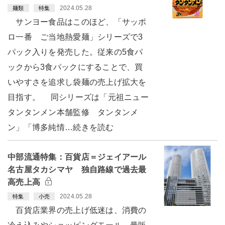
2024.05.28
麺類
特集
サンヨー食品はこのほど、「サッポ
ロ一番 ご当地熱愛麺」シリーズで3
パック入りを発売した。従来の5食パ
ックから3食パックにすることで、買
いやすさを追求し袋麺の売上げ拡大を
目指す。 同シリーズは「元祖ニュー
タンタンメン本舗監修 タンタンメ
ン」「博多純情…続きを読む
中部流通特集：百貨店＝ジェイアール
名古屋タカシマヤ 独自路線で過去最
高売上高
2024.05.28
特集
小売
百貨店業界の売上げ低迷は、消費の