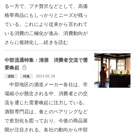
る一方で、プチ贅沢などとして、高価
格帯商品にもしっかりとニーズが残っ
ている。これにより従来から言われて
いる消費の二極化が進み、消費動向が
さらに複雑化し…続きを読む
中部流通特集：清酒 消費者交流で需
要喚起
2024.05.28
酒類
特集
中部地区の酒造メーカー各社は、市
場縮小が懸念される中、消費者との交
流を通じた需要喚起に注力している。
酒類専門店は、食とのペアリングなど
で差別化を図っており、今後の商品展
開が注目される。各社の動向から中部