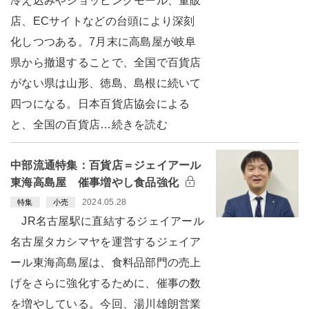
冷え込みやショッピングモール、量販
店、ECサイトなどの台頭により深刻
化しつつある。7月末に高島屋が岐阜
県から撤退することで、全国で百貨店
がない県は山形、徳島、島根に続いて
四つになる。日本百貨店協会による
と、全国の百貨店…続きを読む
中部流通特集：百貨店＝ジェイアール
東海高島屋 催事増やし食品強化
2024.05.28
特集
小売
JR名古屋駅に直結するジェイアール
名古屋タカシマヤを運営するジェイア
ール東海高島屋は、食料品部門の売上
げをさらに強化するために、催事の数
を増やしている。今回、湯川雄朗営業