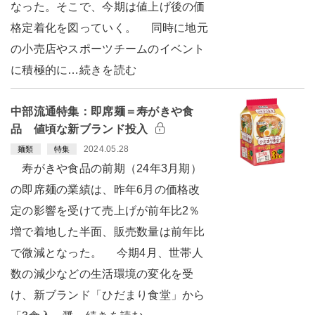
なった。そこで、今期は値上げ後の価
格定着化を図っていく。 同時に地元
の小売店やスポーツチームのイベント
に積極的に…続きを読む
中部流通特集：即席麺＝寿がきや食
品 値頃な新ブランド投入
2024.05.28
麺類
特集
寿がきや食品の前期（24年3月期）
の即席麺の業績は、昨年6月の価格改
定の影響を受けて売上げが前年比2％
増で着地した半面、販売数量は前年比
で微減となった。 今期4月、世帯人
数の減少などの生活環境の変化を受
け、新ブランド「ひだまり食堂」から