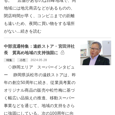
る。 店舗があるのは白峰地域で、同
地域には地元商店などがあるものの、
閉店時間が早く、コンビニまでの距離
も遠いため、夜間に買い物をする場所
がない…続きを読む
中部流通特集：遠鉄ストア・宮田洋社
長 質高め地域の支持強固に
2024.05.28
特集
小売
◇静岡エリア スーパーインタビュ
ー 静岡県浜松市の遠鉄ストアは、昨
年の創立50周年に続き、従業員考案の
オリジナル商品の販売や松竹梅に基づ
く幅広い品揃えの推進、移動スーパー
事業などを通じて、地域の支持をさら
に強固にしている。次の100周年に向