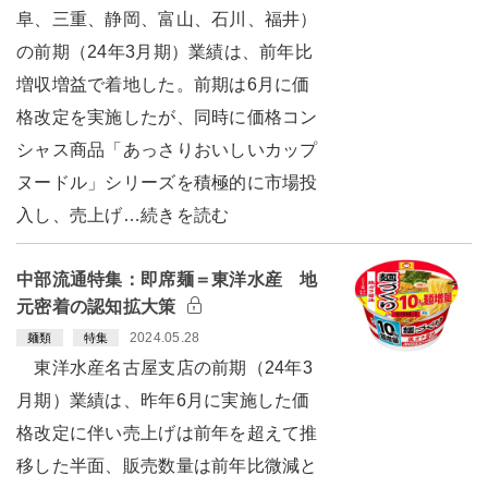
阜、三重、静岡、富山、石川、福井）
の前期（24年3月期）業績は、前年比
増収増益で着地した。前期は6月に価
格改定を実施したが、同時に価格コン
シャス商品「あっさりおいしいカップ
ヌードル」シリーズを積極的に市場投
入し、売上げ…続きを読む
中部流通特集：即席麺＝東洋水産 地
元密着の認知拡大策
2024.05.28
麺類
特集
東洋水産名古屋支店の前期（24年3
月期）業績は、昨年6月に実施した価
格改定に伴い売上げは前年を超えて推
移した半面、販売数量は前年比微減と