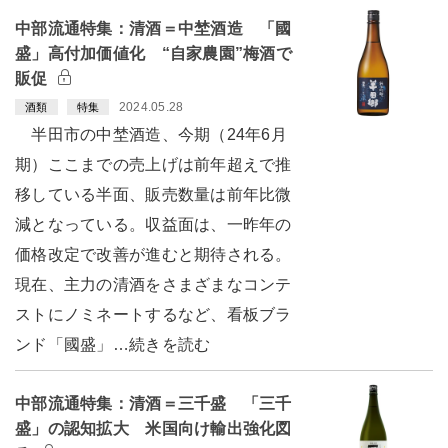
中部流通特集：清酒＝中埜酒造 「國
盛」高付加価値化 “自家農園”梅酒で
販促
2024.05.28
酒類
特集
半田市の中埜酒造、今期（24年6月
期）ここまでの売上げは前年超えで推
移している半面、販売数量は前年比微
減となっている。収益面は、一昨年の
価格改定で改善が進むと期待される。
現在、主力の清酒をさまざまなコンテ
ストにノミネートするなど、看板ブラ
ンド「國盛」…続きを読む
中部流通特集：清酒＝三千盛 「三千
盛」の認知拡大 米国向け輸出強化図