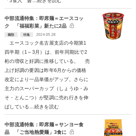
「3食入 醤…続きを読む
中部流通特集：即席麺＝エースコッ
ク 「福福彩菜」新たに2品
2024.05.28
麺類
特集
エースコック名古屋支店の今期第1
四半期（1～3月）は、前年同期比で2
桁の増収と好調に推移している。 売
上げ好調の要因は昨年6月からの価格
改定により一品単価がアップ。さらに
主力のスーパーカップ（しょうゆ・み
そ・とんこつ）が堅調に売れ行きを伸
ばしている…続きを読む
中部流通特集：即席麺＝サンヨー食
品 「ご当地熱愛麺」3食に