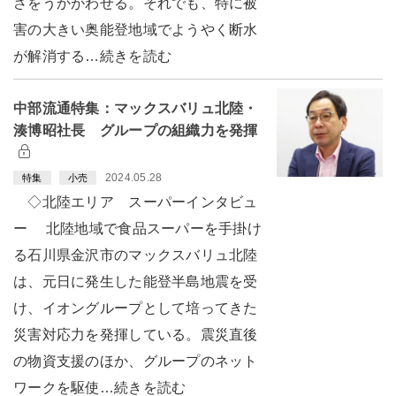
さをうかがわせる。それでも、特に被
害の大きい奥能登地域でようやく断水
が解消する…続きを読む
中部流通特集：マックスバリュ北陸・
湊博昭社長 グループの組織力を発揮
2024.05.28
特集
小売
◇北陸エリア スーパーインタビュ
ー 北陸地域で食品スーパーを手掛け
る石川県金沢市のマックスバリュ北陸
は、元日に発生した能登半島地震を受
け、イオングループとして培ってきた
災害対応力を発揮している。震災直後
の物資支援のほか、グループのネット
ワークを駆使…続きを読む