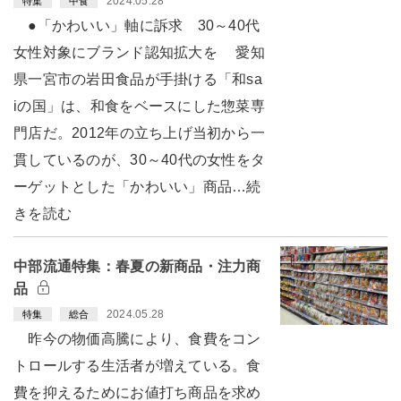
2024.05.28
特集
中食
●「かわいい」軸に訴求 30～40代
女性対象にブランド認知拡大を 愛知
県一宮市の岩田食品が手掛ける「和sa
iの国」は、和食をベースにした惣菜専
門店だ。2012年の立ち上げ当初から一
貫しているのが、30～40代の女性をタ
ーゲットとした「かわいい」商品…続
きを読む
中部流通特集：春夏の新商品・注力商
品
2024.05.28
特集
総合
昨今の物価高騰により、食費をコン
トロールする生活者が増えている。食
費を抑えるためにお値打ち商品を求め