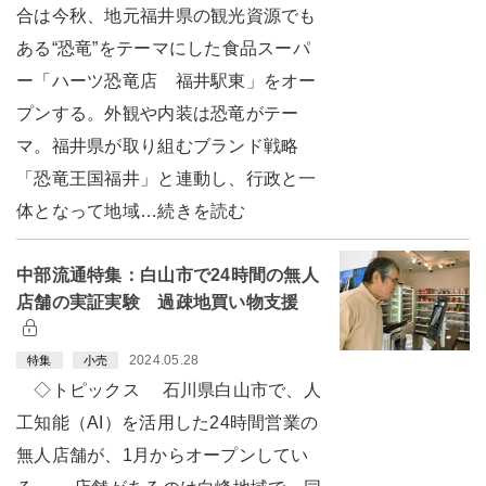
合は今秋、地元福井県の観光資源でも
ある“恐竜”をテーマにした食品スーパ
ー「ハーツ恐竜店 福井駅東」をオー
プンする。外観や内装は恐竜がテー
マ。福井県が取り組むブランド戦略
「恐竜王国福井」と連動し、行政と一
体となって地域…続きを読む
中部流通特集：白山市で24時間の無人
店舗の実証実験 過疎地買い物支援
2024.05.28
特集
小売
◇トピックス 石川県白山市で、人
工知能（AI）を活用した24時間営業の
無人店舗が、1月からオープンしてい