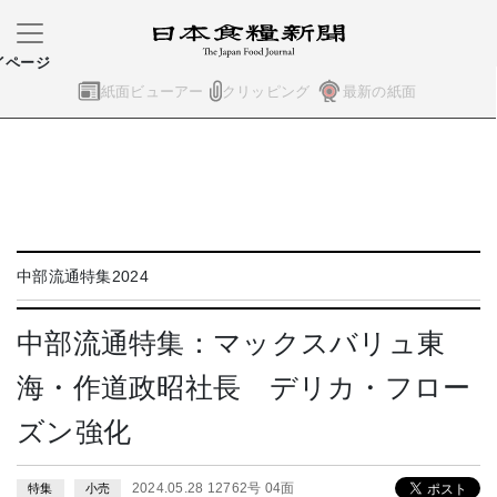
イページ
紙面ビューアー
クリッピング
最新の紙面
中部流通特集2024
中部流通特集：マックスバリュ東
海・作道政昭社長 デリカ・フロー
ズン強化
2024.05.28 12762号 04面
特集
小売