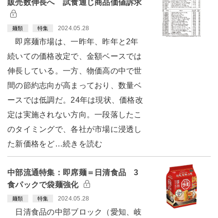
販売数伸長へ 試食通じ商品価値訴求
2024.05.28
麺類
特集
即席麺市場は、一昨年、昨年と2年
続いての価格改定で、金額ベースでは
伸長している。一方、物価高の中で世
間の節約志向が高まっており、数量ベ
ースでは低調だ。24年は現状、価格改
定は実施されない方向。一段落したこ
のタイミングで、各社が市場に浸透し
た新価格をど…続きを読む
中部流通特集：即席麺＝日清食品 3
食パックで袋麺強化
2024.05.28
麺類
特集
日清食品の中部ブロック（愛知、岐