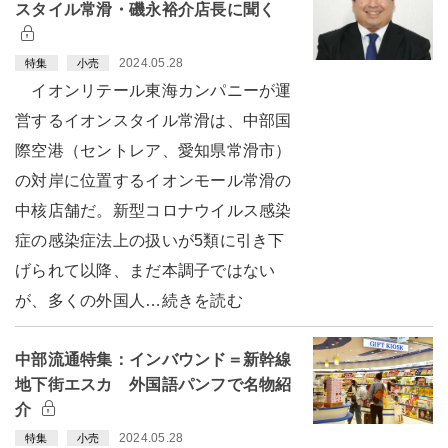
スタイル常滑・磯永裕介店長に聞く
2024.05.28
特集
小売
イオンリテール東海カンパニーが運
営するイオンスタイル常滑は、中部国
際空港（セントレア、愛知県常滑市）
の対岸に位置するイオンモール常滑の
中核店舗だ。新型コロナウイルス感染
症の感染症法上の扱いが5類に引き下
げられて以降、まだ本調子ではない
が、多くの外国人…続きを読む
中部流通特集：インバウンド＝新幹線
地下街エスカ 外国語パンフで名物紹
介
2024.05.28
特集
小売