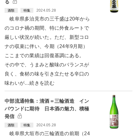
る
2024.05.28
酒類
特集
岐阜県多治見市の三千盛は20年から
のコロナ禍の期間、特に外食ルートで
厳しい状況が続いた。ただ、新型コロ
ナの収束に伴い、今期（24年9月期）
ここまでの業績は回復基調にある。
その中で、うまみと酸味のバランスが
良く、食材の味を引き立たせる辛口の
味わいが…続きを読む
中部流通特集：清酒＝三輪酒造 イン
バウンドに期待 日本酒の魅力、積極
発信
2024.05.28
酒類
特集
岐阜県大垣市の三輪酒造の前期（24