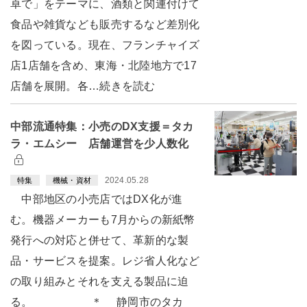
卓で」をテーマに、酒類と関連付けて
食品や雑貨なども販売するなど差別化
を図っている。現在、フランチャイズ
店1店舗を含め、東海・北陸地方で17
店舗を展開。各…続きを読む
中部流通特集：小売のDX支援＝タカ
ラ・エムシー 店舗運営を少人数化
2024.05.28
特集
機械・資材
中部地区の小売店ではDX化が進
む。機器メーカーも7月からの新紙幣
発行への対応と併せて、革新的な製
品・サービスを提案。レジ省人化など
の取り組みとそれを支える製品に迫
る。 ＊ 静岡市のタカ