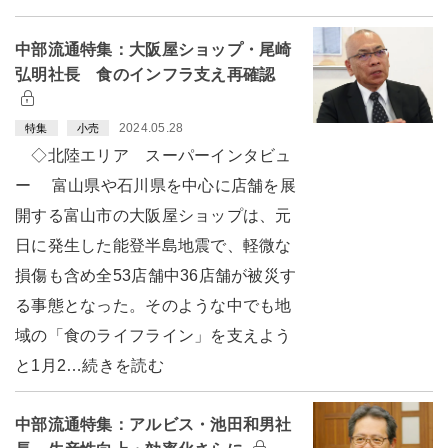
中部流通特集：大阪屋ショップ・尾崎
弘明社長 食のインフラ支え再確認
2024.05.28
特集
小売
◇北陸エリア スーパーインタビュ
ー 富山県や石川県を中心に店舗を展
開する富山市の大阪屋ショップは、元
日に発生した能登半島地震で、軽微な
損傷も含め全53店舗中36店舗が被災す
る事態となった。そのような中でも地
域の「食のライフライン」を支えよう
と1月2…続きを読む
中部流通特集：アルビス・池田和男社