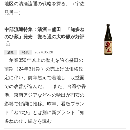
地区の清酒流通の戦略を探る。（宇佐
見勇一）
中部流通特集：清酒＝盛田 「知多ね
のひ蔵」発売 微ろ過の大吟醸が好評
2024.05.28
酒類
特集
創業350年以上の歴史を誇る盛田の
前期（24年3月期）の売上げは価格改
定に伴い、前年超えで着地し、収益面
での改善が進んだ。 また、台湾や香
港、東南アジアなどへの輸出が円安の
影響で好調に推移。昨年、看板ブラン
ド「ねのひ」とは別に新ブランド「知
多ねのひ…続きを読む