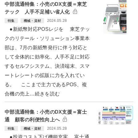
中部流通特集：小売のDX支援＝東芝
テック 人手不足補い省人化
2024.05.28
特集
機械・資材
●新紙幣対応POSレジを 東芝テッ
クのリテール・ソリューション事業本
部は、7月の新紙幣発行に伴う対応と
して全体的に効率化、人手不足に対応
するセルフシステム、決済端末、スマ
ートレシートの拡販に力を入れてい
る。 ここまで主力であるPOS、複
合機の売上…続きを読む
中部流通特集：小売のDX支援＝富士
通 顧客の利便性向上へ
2024.05.28
特集
機械・資材
●投資コスト下げ機能充実 富士通