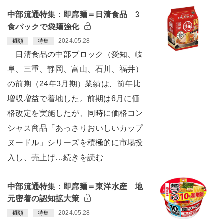
中部流通特集：即席麺＝日清食品 3
食パックで袋麺強化
2024.05.28
麺類
特集
日清食品の中部ブロック（愛知、岐
阜、三重、静岡、富山、石川、福井）
の前期（24年3月期）業績は、前年比
増収増益で着地した。前期は6月に価
格改定を実施したが、同時に価格コン
シャス商品「あっさりおいしいカップ
ヌードル」シリーズを積極的に市場投
入し、売上げ…続きを読む
中部流通特集：即席麺＝東洋水産 地
元密着の認知拡大策
2024.05.28
麺類
特集