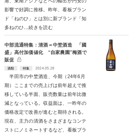
港、東南アジアなどへの輸出が円安の
影響で好調に推移。昨年、看板ブラン
ド「ねのひ」とは別に新ブランド「知
多ねのひ…続きを読む
中部流通特集：清酒＝中埜酒造 「國
盛」高付加価値化 “自家農園”梅酒で
販促
2024.05.28
酒類
特集
半田市の中埜酒造、今期（24年6月
期）ここまでの売上げは前年超えで推
移している半面、販売数量は前年比微
減となっている。収益面は、一昨年の
価格改定で改善が進むと期待される。
現在、主力の清酒をさまざまなコンテ
ストにノミネートするなど、看板ブラ