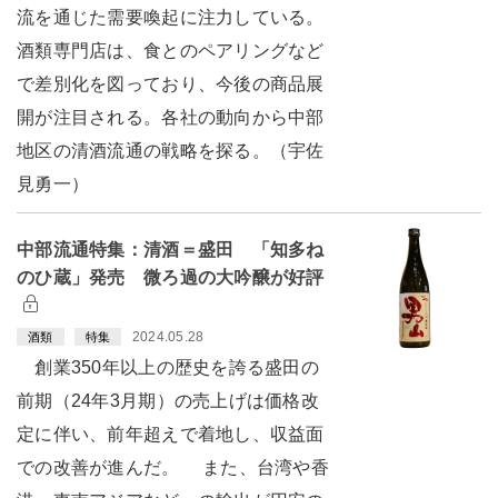
流を通じた需要喚起に注力している。
酒類専門店は、食とのペアリングなど
で差別化を図っており、今後の商品展
開が注目される。各社の動向から中部
地区の清酒流通の戦略を探る。（宇佐
見勇一）
中部流通特集：清酒＝盛田 「知多ね
のひ蔵」発売 微ろ過の大吟醸が好評
2024.05.28
酒類
特集
創業350年以上の歴史を誇る盛田の
前期（24年3月期）の売上げは価格改
定に伴い、前年超えで着地し、収益面
での改善が進んだ。 また、台湾や香