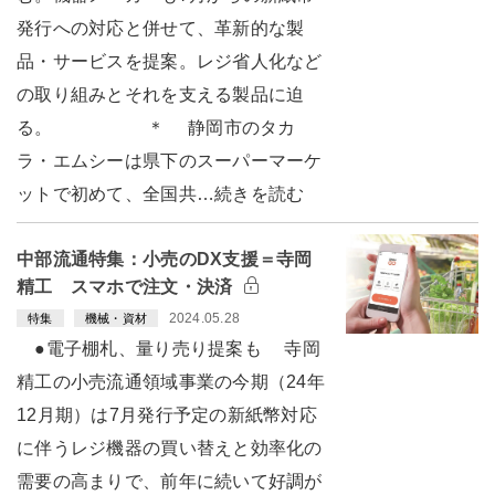
発行への対応と併せて、革新的な製
品・サービスを提案。レジ省人化など
の取り組みとそれを支える製品に迫
る。 ＊ 静岡市のタカ
ラ・エムシーは県下のスーパーマーケ
ットで初めて、全国共…続きを読む
中部流通特集：小売のDX支援＝寺岡
精工 スマホで注文・決済
2024.05.28
特集
機械・資材
●電子棚札、量り売り提案も 寺岡
精工の小売流通領域事業の今期（24年
12月期）は7月発行予定の新紙幣対応
に伴うレジ機器の買い替えと効率化の
需要の高まりで、前年に続いて好調が