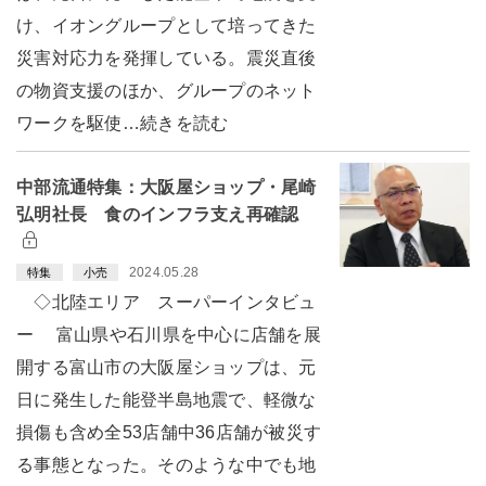
け、イオングループとして培ってきた
災害対応力を発揮している。震災直後
の物資支援のほか、グループのネット
ワークを駆使…続きを読む
中部流通特集：大阪屋ショップ・尾崎
弘明社長 食のインフラ支え再確認
2024.05.28
特集
小売
◇北陸エリア スーパーインタビュ
ー 富山県や石川県を中心に店舗を展
開する富山市の大阪屋ショップは、元
日に発生した能登半島地震で、軽微な
損傷も含め全53店舗中36店舗が被災す
る事態となった。そのような中でも地