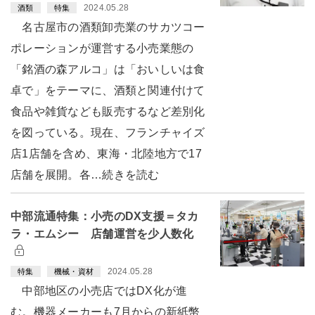
2024.05.28
酒類
特集
名古屋市の酒類卸売業のサカツコー
ポレーションが運営する小売業態の
「銘酒の森アルコ」は「おいしいは食
卓で」をテーマに、酒類と関連付けて
食品や雑貨なども販売するなど差別化
を図っている。現在、フランチャイズ
店1店舗を含め、東海・北陸地方で17
店舗を展開。各…続きを読む
中部流通特集：小売のDX支援＝タカ
ラ・エムシー 店舗運営を少人数化
2024.05.28
特集
機械・資材
中部地区の小売店ではDX化が進
む。機器メーカーも7月からの新紙幣