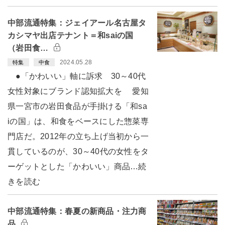
中部流通特集：ジェイアール名古屋タ
カシマヤ出店テナント＝和saiの国
（岩田食…
2024.05.28
特集
中食
●「かわいい」軸に訴求 30～40代
女性対象にブランド認知拡大を 愛知
県一宮市の岩田食品が手掛ける「和sa
iの国」は、和食をベースにした惣菜専
門店だ。2012年の立ち上げ当初から一
貫しているのが、30～40代の女性をタ
ーゲットとした「かわいい」商品…続
きを読む
中部流通特集：春夏の新商品・注力商
品