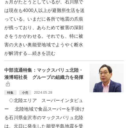
ヵ月がたとうとしているが、石川県で
は現在も4000人以上が避難所生活を送
っている。いまだに各所で地震の爪痕
が残っており、あらためて被害の深刻
さをうかがわせる。それでも、特に被
害の大きい奥能登地域でようやく断水
が解消する…続きを読む
中部流通特集：マックスバリュ北陸・
湊博昭社長 グループの組織力を発揮
2024.05.28
特集
小売
◇北陸エリア スーパーインタビュ
ー 北陸地域で食品スーパーを手掛け
る石川県金沢市のマックスバリュ北陸
は、元日に発生した能登半島地震を受