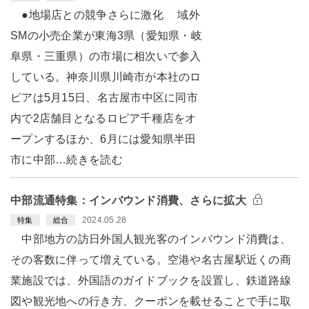
●地場店との競争さらに激化 域外
SMの小売企業が東海3県（愛知県・岐
阜県・三重県）の市場に相次いで参入
している。神奈川県川崎市が本社のロ
ピアは5月15日、名古屋市中区に同市
内で2店舗目となるロピア千種店をオ
ープンするほか、6月には愛知県半田
市に中部…続きを読む
中部流通特集：インバウンド消費、さらに拡大
2024.05.28
特集
総合
中部地方の訪日外国人観光客のインバウンド消費は、
その客数に伴って増えている。空港や名古屋駅近くの商
業施設では、外国語のガイドブックを設置し、鉄道路線
図や観光地への行き方、クーポンを載せることで手に取