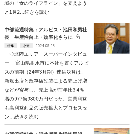
域の「食のライフライン」を支えよう
と1月2…続きを読む
中部流通特集：アルビス・池田和男社
長 生産性向上・効率化さらに
2024.05.28
特集
小売
◇北陸エリア スーパーインタビュ
ー 富山県射水市に本社を置くアルビ
スの前期（24年3月期）連結決算は、
新規出店と既存店改装による売上げ増
などが寄与し、売上高が前年比3.4％
増の977億9800万円だった。営業利益
も高利益商品の販売拡大とプロセスセ
ン…続きを読む