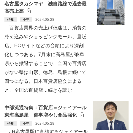
名古屋タカシマヤ 独自路線で過去最
高売上高
2024.05.28
特集
小売
百貨店業界の売上げ低迷は、消費の
冷え込みやショッピングモール、量販
店、ECサイトなどの台頭により深刻
化しつつある。7月末に高島屋が岐阜
県から撤退することで、全国で百貨店
がない県は山形、徳島、島根に続いて
四つになる。日本百貨店協会による
と、全国の百貨店…続きを読む
中部流通特集：百貨店＝ジェイアール
東海高島屋 催事増やし食品強化
2024.05.28
特集
小売
JR名古屋駅に直結するジェイアール