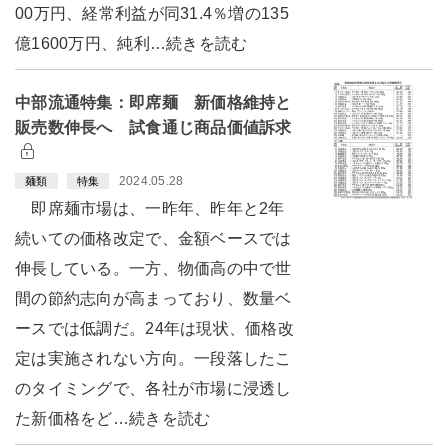
00万円、経常利益が同31.4％増の135
億1600万円、純利…続きを読む
中部流通特集：即席麺 新価格維持と
販売数伸長へ 試食通じ商品価値訴求
2024.05.28
麺類
特集
即席麺市場は、一昨年、昨年と2年
続いての価格改定で、金額ベースでは
伸長している。一方、物価高の中で世
間の節約志向が高まっており、数量ベ
ースでは低調だ。24年は現状、価格改
定は実施されない方向。一段落したこ
のタイミングで、各社が市場に浸透し
た新価格をど…続きを読む