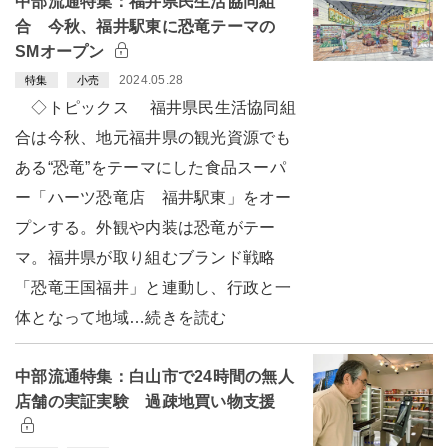
中部流通特集：福井県民生活協同組
合 今秋、福井駅東に恐竜テーマの
SMオープン
2024.05.28
特集
小売
◇トピックス 福井県民生活協同組
合は今秋、地元福井県の観光資源でも
ある“恐竜”をテーマにした食品スーパ
ー「ハーツ恐竜店 福井駅東」をオー
プンする。外観や内装は恐竜がテー
マ。福井県が取り組むブランド戦略
「恐竜王国福井」と連動し、行政と一
体となって地域…続きを読む
中部流通特集：白山市で24時間の無人
店舗の実証実験 過疎地買い物支援