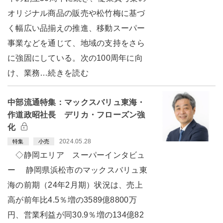
オリジナル商品の販売や松竹梅に基づ
く幅広い品揃えの推進、移動スーパー
事業などを通じて、地域の支持をさら
に強固にしている。次の100周年に向
け、業務…続きを読む
中部流通特集：マックスバリュ東海・
作道政昭社長 デリカ・フローズン強
化
2024.05.28
特集
小売
◇静岡エリア スーパーインタビュ
ー 静岡県浜松市のマックスバリュ東
海の前期（24年2月期）状況は、売上
高が前年比4.5％増の3589億8800万
円、営業利益が同30.9％増の134億82