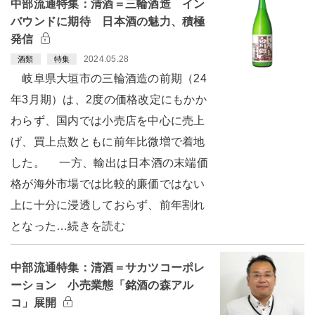
中部流通特集：清酒＝三輪酒造 イン
バウンドに期待 日本酒の魅力、積極
発信
2024.05.28
酒類
特集
岐阜県大垣市の三輪酒造の前期（24
年3月期）は、2度の価格改定にもかか
わらず、国内では小売店を中心に売上
げ、買上点数ともに前年比微増で着地
した。 一方、輸出は日本酒の末端価
格が海外市場では比較的廉価ではない
上に十分に浸透しておらず、前年割れ
となった…続きを読む
中部流通特集：清酒＝サカツコーポレ
ーション 小売業態「銘酒の森アル
コ」展開