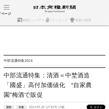
イページ
紙面ビューアー
クリッピング
最新の紙面
中部流通特集2024
中部流通特集：清酒＝中埜酒造
「國盛」高付加価値化 “自家農
園”梅酒で販促
2024.05.28 12762号 13面
酒類
特集