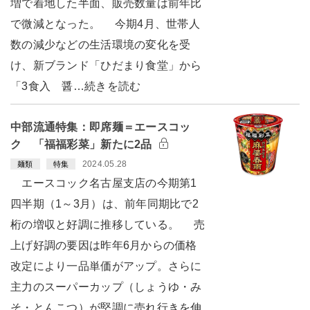
増で着地した半面、販売数量は前年比
で微減となった。 今期4月、世帯人
数の減少などの生活環境の変化を受
け、新ブランド「ひだまり食堂」から
「3食入 醤…続きを読む
中部流通特集：即席麺＝エースコッ
ク 「福福彩菜」新たに2品
2024.05.28
麺類
特集
エースコック名古屋支店の今期第1
四半期（1～3月）は、前年同期比で2
桁の増収と好調に推移している。 売
上げ好調の要因は昨年6月からの価格
改定により一品単価がアップ。さらに
主力のスーパーカップ（しょうゆ・み
そ・とんこつ）が堅調に売れ行きを伸