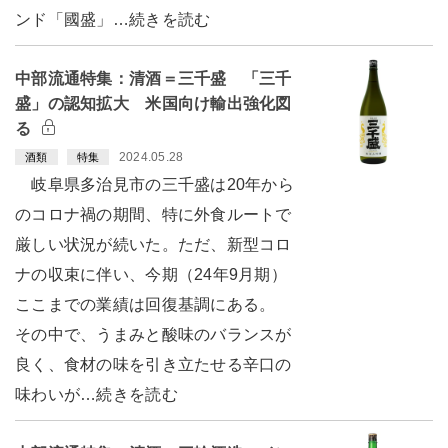
ンド「國盛」…続きを読む
中部流通特集：清酒＝三千盛 「三千
盛」の認知拡大 米国向け輸出強化図
る
2024.05.28
酒類
特集
岐阜県多治見市の三千盛は20年から
のコロナ禍の期間、特に外食ルートで
厳しい状況が続いた。ただ、新型コロ
ナの収束に伴い、今期（24年9月期）
ここまでの業績は回復基調にある。
その中で、うまみと酸味のバランスが
良く、食材の味を引き立たせる辛口の
味わいが…続きを読む