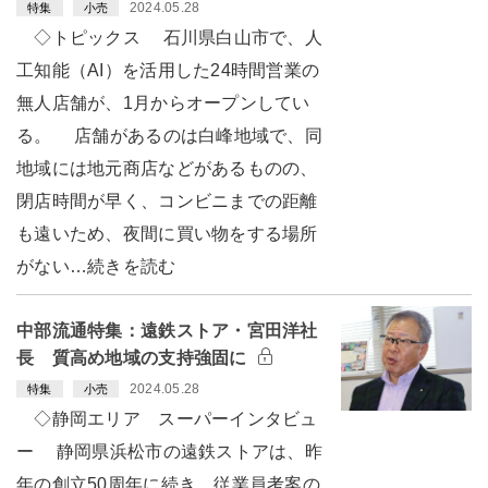
2024.05.28
特集
小売
◇トピックス 石川県白山市で、人
工知能（AI）を活用した24時間営業の
無人店舗が、1月からオープンしてい
る。 店舗があるのは白峰地域で、同
地域には地元商店などがあるものの、
閉店時間が早く、コンビニまでの距離
も遠いため、夜間に買い物をする場所
がない…続きを読む
中部流通特集：遠鉄ストア・宮田洋社
長 質高め地域の支持強固に
2024.05.28
特集
小売
◇静岡エリア スーパーインタビュ
ー 静岡県浜松市の遠鉄ストアは、昨
年の創立50周年に続き、従業員考案の