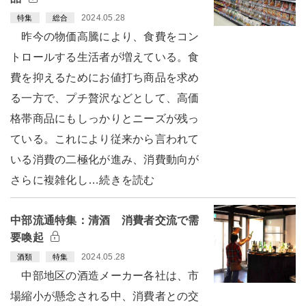
2024.05.28
特集
総合
昨今の物価高騰により、食費をコン
トロールする生活者が増えている。食
費を抑えるためにお値打ち商品を求め
る一方で、プチ贅沢などとして、高価
格帯商品にもしっかりとニーズが残っ
ている。これにより従来から言われて
いる消費の二極化が進み、消費動向が
さらに複雑化し…続きを読む
中部流通特集：清酒 消費者交流で需
要喚起
2024.05.28
酒類
特集
中部地区の酒造メーカー各社は、市
場縮小が懸念される中、消費者との交