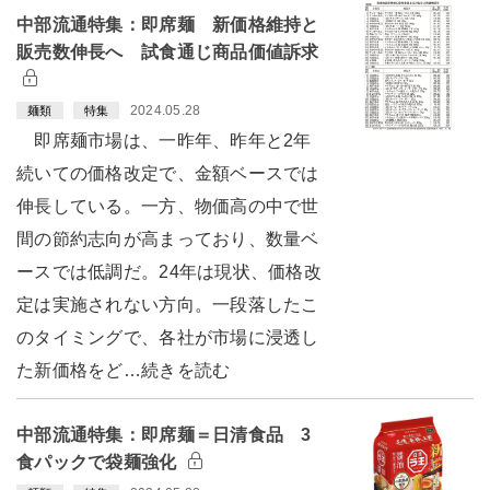
中部流通特集：即席麺 新価格維持と
販売数伸長へ 試食通じ商品価値訴求
2024.05.28
麺類
特集
即席麺市場は、一昨年、昨年と2年
続いての価格改定で、金額ベースでは
伸長している。一方、物価高の中で世
間の節約志向が高まっており、数量ベ
ースでは低調だ。24年は現状、価格改
定は実施されない方向。一段落したこ
のタイミングで、各社が市場に浸透し
た新価格をど…続きを読む
中部流通特集：即席麺＝日清食品 3
食パックで袋麺強化