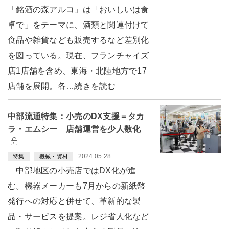
「銘酒の森アルコ」は「おいしいは食
卓で」をテーマに、酒類と関連付けて
食品や雑貨なども販売するなど差別化
を図っている。現在、フランチャイズ
店1店舗を含め、東海・北陸地方で17
店舗を展開。各…続きを読む
中部流通特集：小売のDX支援＝タカ
ラ・エムシー 店舗運営を少人数化
2024.05.28
特集
機械・資材
中部地区の小売店ではDX化が進
む。機器メーカーも7月からの新紙幣
発行への対応と併せて、革新的な製
品・サービスを提案。レジ省人化など