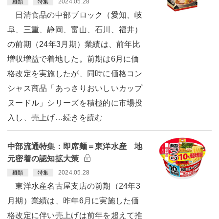
2024.05.28
麺類
特集
日清食品の中部ブロック（愛知、岐
阜、三重、静岡、富山、石川、福井）
の前期（24年3月期）業績は、前年比
増収増益で着地した。前期は6月に価
格改定を実施したが、同時に価格コン
シャス商品「あっさりおいしいカップ
ヌードル」シリーズを積極的に市場投
入し、売上げ…続きを読む
中部流通特集：即席麺＝東洋水産 地
元密着の認知拡大策
2024.05.28
麺類
特集
東洋水産名古屋支店の前期（24年3
月期）業績は、昨年6月に実施した価
格改定に伴い売上げは前年を超えて推