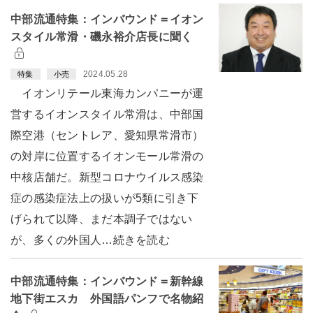
中部流通特集：インバウンド＝イオン
スタイル常滑・磯永裕介店長に聞く
2024.05.28
特集
小売
イオンリテール東海カンパニーが運
営するイオンスタイル常滑は、中部国
際空港（セントレア、愛知県常滑市）
の対岸に位置するイオンモール常滑の
中核店舗だ。新型コロナウイルス感染
症の感染症法上の扱いが5類に引き下
げられて以降、まだ本調子ではない
が、多くの外国人…続きを読む
中部流通特集：インバウンド＝新幹線
地下街エスカ 外国語パンフで名物紹