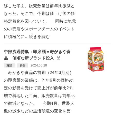
移した半面、販売数量は前年比微減と
なった。そこで、今期は値上げ後の価
格定着化を図っていく。 同時に地元
の小売店やスポーツチームのイベント
に積極的に…続きを読む
中部流通特集：即席麺＝寿がきや食
品 値頃な新ブランド投入
2024.05.28
麺類
特集
寿がきや食品の前期（24年3月期）
の即席麺の業績は、昨年6月の価格改
定の影響を受けて売上げが前年比2％
増で着地した半面、販売数量は前年比
で微減となった。 今期4月、世帯人
数の減少などの生活環境の変化を受