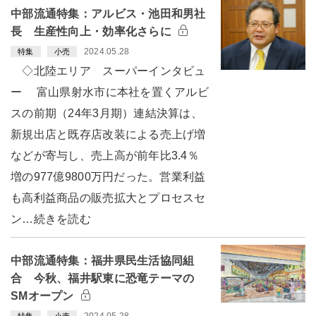
中部流通特集：アルビス・池田和男社
長 生産性向上・効率化さらに
2024.05.28
特集
小売
◇北陸エリア スーパーインタビュ
ー 富山県射水市に本社を置くアルビ
スの前期（24年3月期）連結決算は、
新規出店と既存店改装による売上げ増
などが寄与し、売上高が前年比3.4％
増の977億9800万円だった。営業利益
も高利益商品の販売拡大とプロセスセ
ン…続きを読む
中部流通特集：福井県民生活協同組
合 今秋、福井駅東に恐竜テーマの
SMオープン
2024.05.28
特集
小売