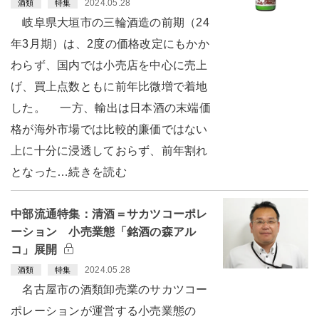
2024.05.28
酒類
特集
岐阜県大垣市の三輪酒造の前期（24
年3月期）は、2度の価格改定にもかか
わらず、国内では小売店を中心に売上
げ、買上点数ともに前年比微増で着地
した。 一方、輸出は日本酒の末端価
格が海外市場では比較的廉価ではない
上に十分に浸透しておらず、前年割れ
となった…続きを読む
中部流通特集：清酒＝サカツコーポレ
ーション 小売業態「銘酒の森アル
コ」展開
2024.05.28
酒類
特集
名古屋市の酒類卸売業のサカツコー
ポレーションが運営する小売業態の