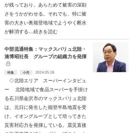
が残っており、あらためて被害の深刻
さをうかがわせる。それでも、特に被
害の大きい奥能登地域でようやく断水
が解消する…続きを読む
中部流通特集：マックスバリュ北陸・
湊博昭社長 グループの組織力を発揮
2024.05.28
特集
小売
◇北陸エリア スーパーインタビュ
ー 北陸地域で食品スーパーを手掛け
る石川県金沢市のマックスバリュ北陸
は、元日に発生した能登半島地震を受
け、イオングループとして培ってきた
災害対応力を発揮している。震災直後