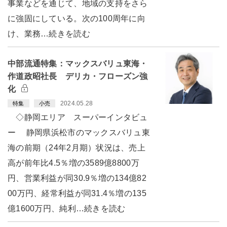
事業などを通じて、地域の支持をさら
に強固にしている。次の100周年に向
け、業務…続きを読む
中部流通特集：マックスバリュ東海・
作道政昭社長 デリカ・フローズン強
化
2024.05.28
特集
小売
◇静岡エリア スーパーインタビュ
ー 静岡県浜松市のマックスバリュ東
海の前期（24年2月期）状況は、売上
高が前年比4.5％増の3589億8800万
円、営業利益が同30.9％増の134億82
00万円、経常利益が同31.4％増の135
億1600万円、純利…続きを読む