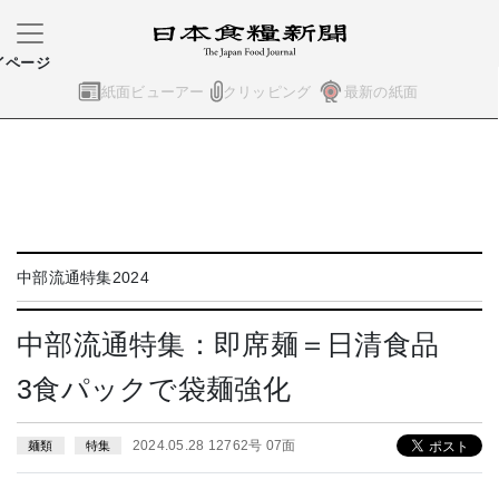
イページ
紙面ビューアー
クリッピング
最新の紙面
中部流通特集2024
中部流通特集：即席麺＝日清食品
3食パックで袋麺強化
2024.05.28 12762号 07面
麺類
特集