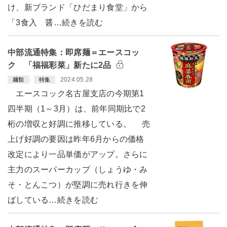
け、新ブランド「ひだまり食堂」から
「3食入 醤…続きを読む
中部流通特集：即席麺＝エースコッ
ク 「福福彩菜」新たに2品
2024.05.28
麺類
特集
エースコック名古屋支店の今期第1
四半期（1～3月）は、前年同期比で2
桁の増収と好調に推移している。 売
上げ好調の要因は昨年6月からの価格
改定により一品単価がアップ。さらに
主力のスーパーカップ（しょうゆ・み
そ・とんこつ）が堅調に売れ行きを伸
ばしている…続きを読む