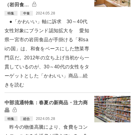
（岩田食…
2024.05.28
特集
中食
●「かわいい」軸に訴求 30～40代
女性対象にブランド認知拡大を 愛知
県一宮市の岩田食品が手掛ける「和sa
iの国」は、和食をベースにした惣菜専
門店だ。2012年の立ち上げ当初から一
貫しているのが、30～40代の女性をタ
ーゲットとした「かわいい」商品…続
きを読む
中部流通特集：春夏の新商品・注力商
品
2024.05.28
特集
総合
昨今の物価高騰により、食費をコン