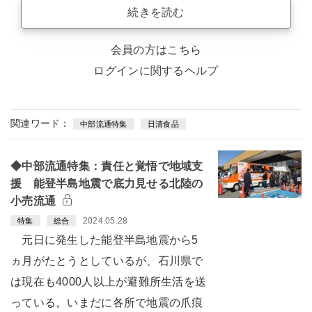
続きを読む
会員の方はこちら
ログインに関するヘルプ
関連ワード：
中部流通特集
日清食品
◆中部流通特集：責任と覚悟で地域支
援 能登半島地震で底力見せる北陸の
小売流通
2024.05.28
特集
総合
元日に発生した能登半島地震から5
ヵ月がたとうとしているが、石川県で
は現在も4000人以上が避難所生活を送
っている。いまだに各所で地震の爪痕