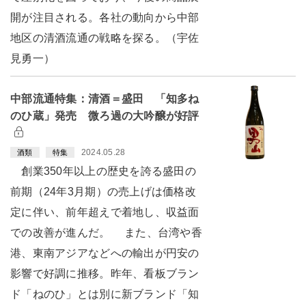
開が注目される。各社の動向から中部
地区の清酒流通の戦略を探る。（宇佐
見勇一）
中部流通特集：清酒＝盛田 「知多ね
のひ蔵」発売 微ろ過の大吟醸が好評
2024.05.28
酒類
特集
創業350年以上の歴史を誇る盛田の
前期（24年3月期）の売上げは価格改
定に伴い、前年超えで着地し、収益面
での改善が進んだ。 また、台湾や香
港、東南アジアなどへの輸出が円安の
影響で好調に推移。昨年、看板ブラン
ド「ねのひ」とは別に新ブランド「知