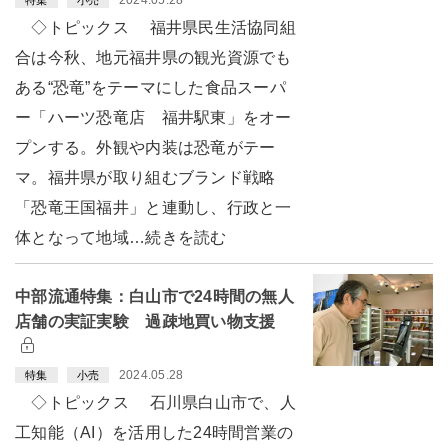
◇トピックス 福井県民生活協同組
合は今秋、地元福井県の観光資源でも
ある“恐竜”をテーマにした食品スーパ
ー「ハーツ恐竜店 福井駅東」をオー
プンする。外観や内装は恐竜がテー
マ。福井県が取り組むブランド戦略
「恐竜王国福井」と連動し、行政と一
体となって地域…続きを読む
中部流通特集：白山市で24時間の無人
店舗の実証実験 過疎地買い物支援
2024.05.28
特集
小売
◇トピックス 石川県白山市で、人
工知能（AI）を活用した24時間営業の