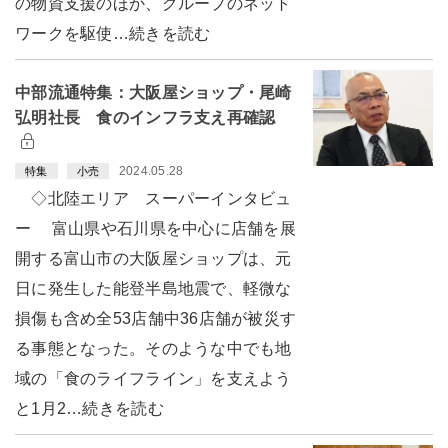
の物資支援のほか、グループのネット
ワークを駆使…続きを読む
中部流通特集：大阪屋ショップ・尾崎
弘明社長 食のインフラ支え再確認
2024.05.28
特集
小売
◇北陸エリア スーパーインタビュ
ー 富山県や石川県を中心に店舗を展
開する富山市の大阪屋ショップは、元
日に発生した能登半島地震で、軽微な
損傷も含め全53店舗中36店舗が被災す
る事態となった。そのような中でも地
域の「食のライフライン」を支えよう
と1月2…続きを読む