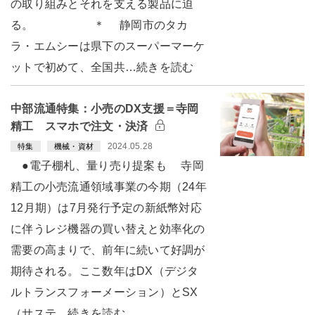
の取り組みとそれを支える製品に迫
る。 ＊ 静岡市のタカ
ラ・エムシーは県下のスーパーマーケ
ットで初めて、全国共…続きを読む
中部流通特集：小売のDX支援＝寺岡
精工 スマホで注文・決済
2024.05.28
特集
機械・資材
●電子棚札、量り売り提案も 寺岡
精工の小売流通領域事業の今期（24年
12月期）は7月発行予定の新紙幣対応
に伴うレジ機器の買い替えと効率化の
需要の高まりで、前年に続いて好調が
期待される。ここ数年はDX（デジタ
ルトランスフォーメーション）とSX
（サステ…続きを読む