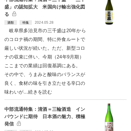
盛」の認知拡大 米国向け輸出強化図
る
2024.05.28
酒類
特集
岐阜県多治見市の三千盛は20年から
のコロナ禍の期間、特に外食ルートで
厳しい状況が続いた。ただ、新型コロ
ナの収束に伴い、今期（24年9月期）
ここまでの業績は回復基調にある。
その中で、うまみと酸味のバランスが
良く、食材の味を引き立たせる辛口の
味わいが…続きを読む
中部流通特集：清酒＝三輪酒造 イン
バウンドに期待 日本酒の魅力、積極
発信