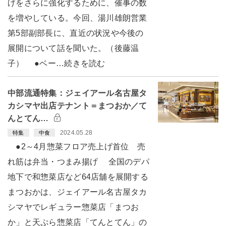
げをさらに強化するために、催事の数
を増やしている。今回、湯川雄朗営業
第5部副部長に、直近の状況や今後の
展開について話を聞いた。（後藤温
子） ●ベー…続きを読む
中部流通特集：ジェイアール名古屋タ
カシマヤ出店テナント＝まつおか／て
んとてん…
2024.05.28
特集
中食
●2～4月惣菜フロア売上げ首位 売
れ筋は弁当・つまみ揚げ 全国のデパ
地下で和惣菜店など64店舖を展開する
まつおかは、ジェイアール名古屋タカ
シマヤでレギュラー惣菜店「まつお
か」と天ぷら惣菜店「てんとてん」の