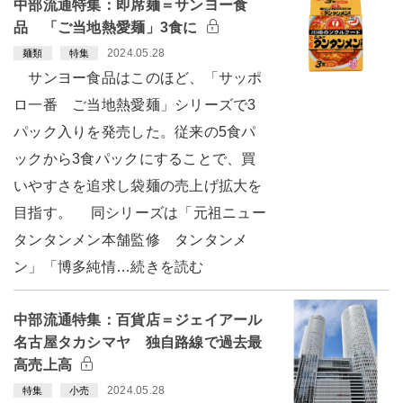
中部流通特集：即席麺＝サンヨー食
品 「ご当地熱愛麺」3食に
2024.05.28
麺類
特集
サンヨー食品はこのほど、「サッポ
ロ一番 ご当地熱愛麺」シリーズで3
パック入りを発売した。従来の5食パ
ックから3食パックにすることで、買
いやすさを追求し袋麺の売上げ拡大を
目指す。 同シリーズは「元祖ニュー
タンタンメン本舗監修 タンタンメ
ン」「博多純情…続きを読む
中部流通特集：百貨店＝ジェイアール
名古屋タカシマヤ 独自路線で過去最
高売上高
2024.05.28
特集
小売