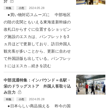
介
2024.05.28
特集
小売
●買い物対応スムーズに 中部地区
の陸の玄関ともいえる東海道新幹線の
改札口からすぐに位置するショッピン
グ施設のエスカは、パンフレットを3
ヵ月ほどで更新しており、訪日外国人
観光客が多いことから、更新に合わせ
て外国語版も出している。パンフレッ
トにはエスカ…続きを読む
中部流通特集：インバウンド＝名駅・
栄のドラッグストア 外国人客取り込
み注力
2024.05.28
特集
小売
●日本らしい商品揃える 昨今の国