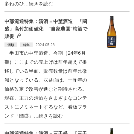
多ねのひ…続きを読む
中部流通特集：清酒＝中埜酒造 「國
盛」高付加価値化 “自家農園”梅酒で
販促
2024.05.28
酒類
特集
半田市の中埜酒造、今期（24年6月
期）ここまでの売上げは前年超えで推
移している半面、販売数量は前年比微
減となっている。収益面は、一昨年の
価格改定で改善が進むと期待される。
現在、主力の清酒をさまざまなコンテ
ストにノミネートするなど、看板ブラ
ンド「國盛」…続きを読む
中部流通特集：清酒＝三千盛 「三千