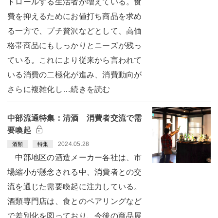
トロールする生活者が増えている。食
費を抑えるためにお値打ち商品を求め
る一方で、プチ贅沢などとして、高価
格帯商品にもしっかりとニーズが残っ
ている。これにより従来から言われて
いる消費の二極化が進み、消費動向が
さらに複雑化し…続きを読む
中部流通特集：清酒 消費者交流で需
要喚起
2024.05.28
酒類
特集
中部地区の酒造メーカー各社は、市
場縮小が懸念される中、消費者との交
流を通じた需要喚起に注力している。
酒類専門店は、食とのペアリングなど
で差別化を図っており、今後の商品展