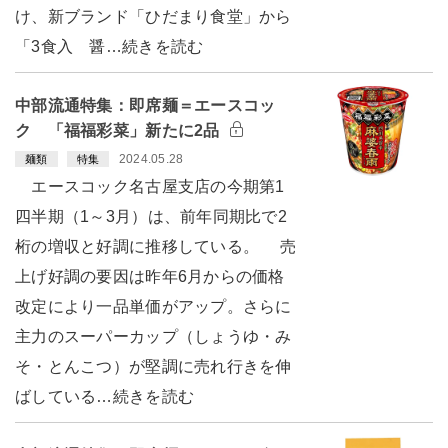
け、新ブランド「ひだまり食堂」から
「3食入 醤…続きを読む
中部流通特集：即席麺＝エースコッ
ク 「福福彩菜」新たに2品
2024.05.28
麺類
特集
エースコック名古屋支店の今期第1
四半期（1～3月）は、前年同期比で2
桁の増収と好調に推移している。 売
上げ好調の要因は昨年6月からの価格
改定により一品単価がアップ。さらに
主力のスーパーカップ（しょうゆ・み
そ・とんこつ）が堅調に売れ行きを伸
ばしている…続きを読む