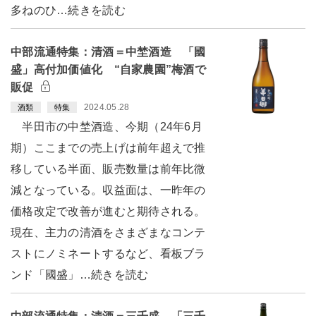
多ねのひ…続きを読む
中部流通特集：清酒＝中埜酒造 「國
盛」高付加価値化 “自家農園”梅酒で
販促
2024.05.28
酒類
特集
半田市の中埜酒造、今期（24年6月
期）ここまでの売上げは前年超えで推
移している半面、販売数量は前年比微
減となっている。収益面は、一昨年の
価格改定で改善が進むと期待される。
現在、主力の清酒をさまざまなコンテ
ストにノミネートするなど、看板ブラ
ンド「國盛」…続きを読む