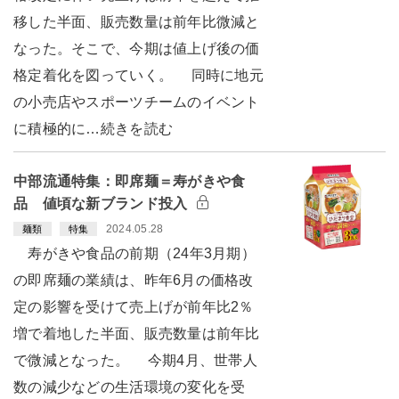
移した半面、販売数量は前年比微減と
なった。そこで、今期は値上げ後の価
格定着化を図っていく。 同時に地元
の小売店やスポーツチームのイベント
に積極的に…続きを読む
中部流通特集：即席麺＝寿がきや食
品 値頃な新ブランド投入
2024.05.28
麺類
特集
寿がきや食品の前期（24年3月期）
の即席麺の業績は、昨年6月の価格改
定の影響を受けて売上げが前年比2％
増で着地した半面、販売数量は前年比
で微減となった。 今期4月、世帯人
数の減少などの生活環境の変化を受