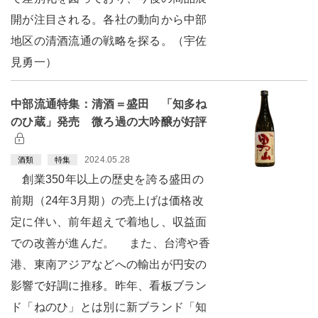
開が注目される。各社の動向から中部
地区の清酒流通の戦略を探る。（宇佐
見勇一）
中部流通特集：清酒＝盛田 「知多ね
のひ蔵」発売 微ろ過の大吟醸が好評
2024.05.28
酒類
特集
創業350年以上の歴史を誇る盛田の
前期（24年3月期）の売上げは価格改
定に伴い、前年超えで着地し、収益面
での改善が進んだ。 また、台湾や香
港、東南アジアなどへの輸出が円安の
影響で好調に推移。昨年、看板ブラン
ド「ねのひ」とは別に新ブランド「知