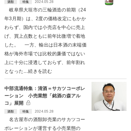
2024.05.28
酒類
特集
岐阜県大垣市の三輪酒造の前期（24
年3月期）は、2度の価格改定にもかか
わらず、国内では小売店を中心に売上
げ、買上点数ともに前年比微増で着地
した。 一方、輸出は日本酒の末端価
格が海外市場では比較的廉価ではない
上に十分に浸透しておらず、前年割れ
となった…続きを読む
中部流通特集：清酒＝サカツコーポレ
ーション 小売業態「銘酒の森アル
コ」展開
2024.05.28
酒類
特集
名古屋市の酒類卸売業のサカツコー
ポレーションが運営する小売業態の