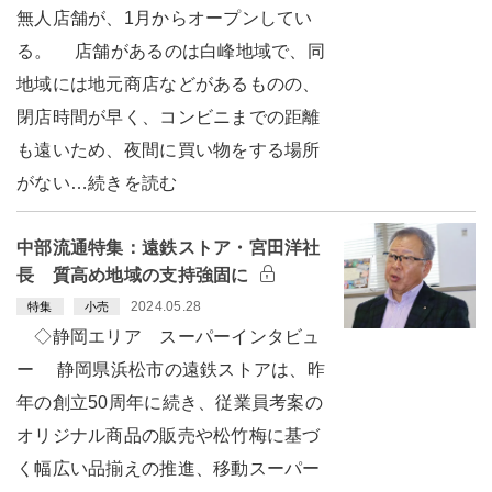
無人店舗が、1月からオープンしてい
る。 店舗があるのは白峰地域で、同
地域には地元商店などがあるものの、
閉店時間が早く、コンビニまでの距離
も遠いため、夜間に買い物をする場所
がない…続きを読む
中部流通特集：遠鉄ストア・宮田洋社
長 質高め地域の支持強固に
2024.05.28
特集
小売
◇静岡エリア スーパーインタビュ
ー 静岡県浜松市の遠鉄ストアは、昨
年の創立50周年に続き、従業員考案の
オリジナル商品の販売や松竹梅に基づ
く幅広い品揃えの推進、移動スーパー