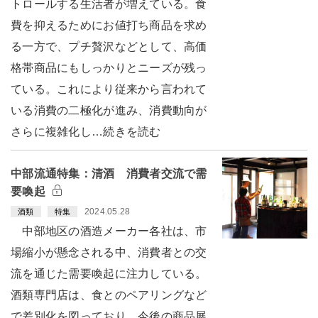
トロールする生活者が増えている。食
費を抑えるためにお値打ち商品を求め
る一方で、プチ贅沢などとして、高価
格帯商品にもしっかりとニーズが残っ
ている。これにより従来から言われて
いる消費の二極化が進み、消費動向が
さらに複雑化し…続きを読む
中部流通特集：清酒 消費者交流で需
要喚起
2024.05.28
酒類
特集
中部地区の酒造メーカー各社は、市
場縮小が懸念される中、消費者との交
流を通じた需要喚起に注力している。
酒類専門店は、食とのペアリングなど
で差別化を図っており、今後の商品展