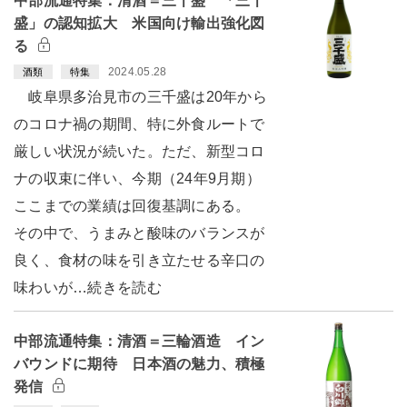
中部流通特集：清酒＝三千盛 「三千
盛」の認知拡大 米国向け輸出強化図
る
2024.05.28
酒類
特集
岐阜県多治見市の三千盛は20年から
のコロナ禍の期間、特に外食ルートで
厳しい状況が続いた。ただ、新型コロ
ナの収束に伴い、今期（24年9月期）
ここまでの業績は回復基調にある。
その中で、うまみと酸味のバランスが
良く、食材の味を引き立たせる辛口の
味わいが…続きを読む
中部流通特集：清酒＝三輪酒造 イン
バウンドに期待 日本酒の魅力、積極
発信