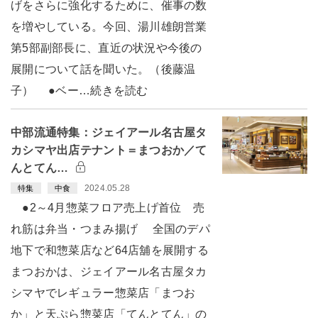
げをさらに強化するために、催事の数
を増やしている。今回、湯川雄朗営業
第5部副部長に、直近の状況や今後の
展開について話を聞いた。（後藤温
子） ●ベー…続きを読む
中部流通特集：ジェイアール名古屋タ
カシマヤ出店テナント＝まつおか／て
んとてん…
2024.05.28
特集
中食
●2～4月惣菜フロア売上げ首位 売
れ筋は弁当・つまみ揚げ 全国のデパ
地下で和惣菜店など64店舖を展開する
まつおかは、ジェイアール名古屋タカ
シマヤでレギュラー惣菜店「まつお
か」と天ぷら惣菜店「てんとてん」の