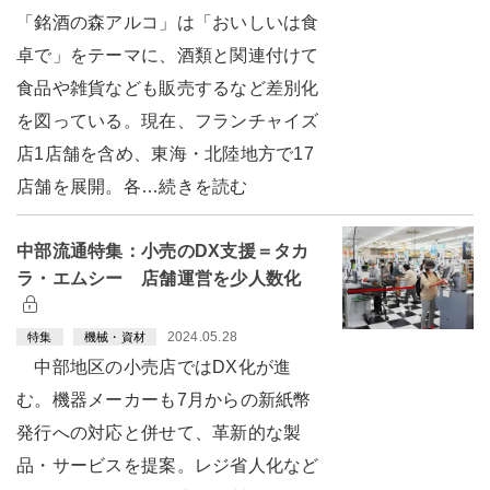
「銘酒の森アルコ」は「おいしいは食
卓で」をテーマに、酒類と関連付けて
食品や雑貨なども販売するなど差別化
を図っている。現在、フランチャイズ
店1店舗を含め、東海・北陸地方で17
店舗を展開。各…続きを読む
中部流通特集：小売のDX支援＝タカ
ラ・エムシー 店舗運営を少人数化
2024.05.28
特集
機械・資材
中部地区の小売店ではDX化が進
む。機器メーカーも7月からの新紙幣
発行への対応と併せて、革新的な製
品・サービスを提案。レジ省人化など