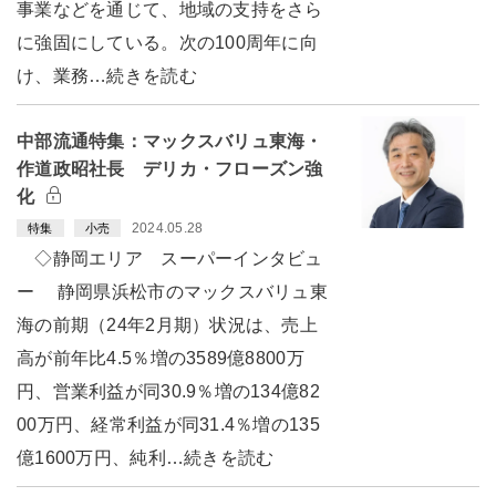
事業などを通じて、地域の支持をさら
に強固にしている。次の100周年に向
け、業務…続きを読む
中部流通特集：マックスバリュ東海・
作道政昭社長 デリカ・フローズン強
化
2024.05.28
特集
小売
◇静岡エリア スーパーインタビュ
ー 静岡県浜松市のマックスバリュ東
海の前期（24年2月期）状況は、売上
高が前年比4.5％増の3589億8800万
円、営業利益が同30.9％増の134億82
00万円、経常利益が同31.4％増の135
億1600万円、純利…続きを読む