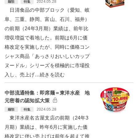
2024.05.28
麺類
特集
日清食品の中部ブロック（愛知、岐
阜、三重、静岡、富山、石川、福井）
の前期（24年3月期）業績は、前年比
増収増益で着地した。前期は6月に価
格改定を実施したが、同時に価格コン
シャス商品「あっさりおいしいカップ
ヌードル」シリーズを積極的に市場投
入し、売上げ…続きを読む
中部流通特集：即席麺＝東洋水産 地
元密着の認知拡大策
2024.05.28
麺類
特集
東洋水産名古屋支店の前期（24年3
月期）業績は、昨年6月に実施した価
格改定に伴い売上げは前年を超えて推