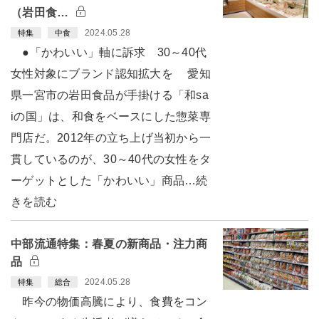
（岩田食…
2024.05.28
特集
中食
●「かわいい」軸に訴求 30～40代
女性対象にブランド認知拡大を 愛知
県一宮市の岩田食品が手掛ける「和sa
iの国」は、和食をベースにした惣菜専
門店だ。2012年の立ち上げ当初から一
貫しているのが、30～40代の女性をタ
ーゲットとした「かわいい」商品…続
きを読む
中部流通特集：春夏の新商品・注力商
品
2024.05.28
特集
総合
昨今の物価高騰により、食費をコン