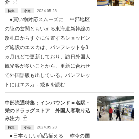
介
2024.05.28
特集
小売
●買い物対応スムーズに 中部地区
の陸の玄関ともいえる東海道新幹線の
改札口からすぐに位置するショッピン
グ施設のエスカは、パンフレットを3
ヵ月ほどで更新しており、訪日外国人
観光客が多いことから、更新に合わせ
て外国語版も出している。パンフレッ
トにはエスカ…続きを読む
中部流通特集：インバウンド＝名駅・
栄のドラッグストア 外国人客取り込
み注力
2024.05.28
特集
小売
●日本らしい商品揃える 昨今の国