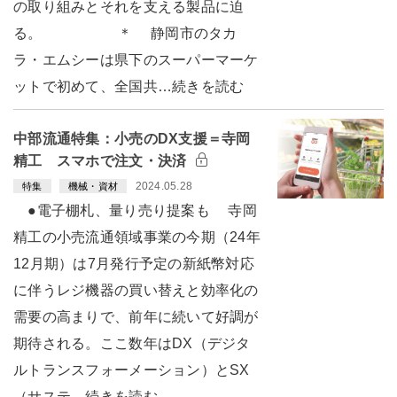
の取り組みとそれを支える製品に迫
る。 ＊ 静岡市のタカ
ラ・エムシーは県下のスーパーマーケ
ットで初めて、全国共…続きを読む
中部流通特集：小売のDX支援＝寺岡
精工 スマホで注文・決済
2024.05.28
特集
機械・資材
●電子棚札、量り売り提案も 寺岡
精工の小売流通領域事業の今期（24年
12月期）は7月発行予定の新紙幣対応
に伴うレジ機器の買い替えと効率化の
需要の高まりで、前年に続いて好調が
期待される。ここ数年はDX（デジタ
ルトランスフォーメーション）とSX
（サステ…続きを読む