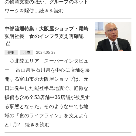
の物資支援のほか、グループのネット
ワークを駆使…続きを読む
中部流通特集：大阪屋ショップ・尾崎
弘明社長 食のインフラ支え再確認
2024.05.28
特集
小売
◇北陸エリア スーパーインタビュ
ー 富山県や石川県を中心に店舗を展
開する富山市の大阪屋ショップは、元
日に発生した能登半島地震で、軽微な
損傷も含め全53店舗中36店舗が被災す
る事態となった。そのような中でも地
域の「食のライフライン」を支えよう
と1月2…続きを読む