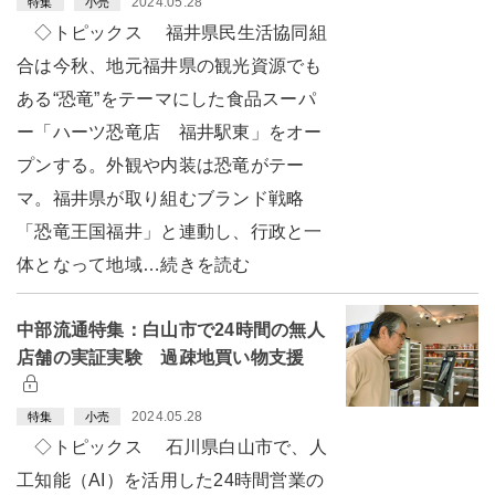
2024.05.28
特集
小売
◇トピックス 福井県民生活協同組
合は今秋、地元福井県の観光資源でも
ある“恐竜”をテーマにした食品スーパ
ー「ハーツ恐竜店 福井駅東」をオー
プンする。外観や内装は恐竜がテー
マ。福井県が取り組むブランド戦略
「恐竜王国福井」と連動し、行政と一
体となって地域…続きを読む
中部流通特集：白山市で24時間の無人
店舗の実証実験 過疎地買い物支援
2024.05.28
特集
小売
◇トピックス 石川県白山市で、人
工知能（AI）を活用した24時間営業の