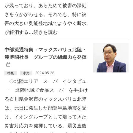
が残っており、あらためて被害の深刻
さをうかがわせる。それでも、特に被
害の大きい奥能登地域でようやく断水
が解消する…続きを読む
中部流通特集：マックスバリュ北陸・
湊博昭社長 グループの組織力を発揮
2024.05.28
特集
小売
◇北陸エリア スーパーインタビュ
ー 北陸地域で食品スーパーを手掛け
る石川県金沢市のマックスバリュ北陸
は、元日に発生した能登半島地震を受
け、イオングループとして培ってきた
災害対応力を発揮している。震災直後