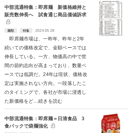
中部流通特集：即席麺 新価格維持と
販売数伸長へ 試食通じ商品価値訴求
2024.05.28
麺類
特集
即席麺市場は、一昨年、昨年と2年
続いての価格改定で、金額ベースでは
伸長している。一方、物価高の中で世
間の節約志向が高まっており、数量ベ
ースでは低調だ。24年は現状、価格改
定は実施されない方向。一段落したこ
のタイミングで、各社が市場に浸透し
た新価格をど…続きを読む
中部流通特集：即席麺＝日清食品 3
食パックで袋麺強化