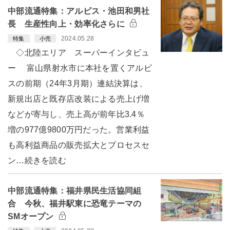
中部流通特集：アルビス・池田和男社
長 生産性向上・効率化さらに
2024.05.28
特集
小売
◇北陸エリア スーパーインタビュ
ー 富山県射水市に本社を置くアルビ
スの前期（24年3月期）連結決算は、
新規出店と既存店改装による売上げ増
などが寄与し、売上高が前年比3.4％
増の977億9800万円だった。営業利益
も高利益商品の販売拡大とプロセスセ
ン…続きを読む
中部流通特集：福井県民生活協同組
合 今秋、福井駅東に恐竜テーマの
SMオープン