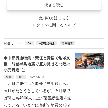
続きを読む
会員の方はこちら
ログインに関するヘルプ
関連ワード：
DX
中部流通特集
寺岡精工
◆中部流通特集：責任と覚悟で地域支
援 能登半島地震で底力見せる北陸の
小売流通
2024.05.28
特集
総合
元日に発生した能登半島地震から5
ヵ月がたとうとしているが、石川県で
は現在も4000人以上が避難所生活を送
っている。いまだに各所で地震の爪痕