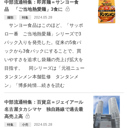
中部流通特集：即席麺＝サンヨー食
品 「ご当地熱愛麺」3食に
2024.05.28
麺類
特集
サンヨー食品はこのほど、「サッポ
ロ一番 ご当地熱愛麺」シリーズで3
パック入りを発売した。従来の5食パ
ックから3食パックにすることで、買
いやすさを追求し袋麺の売上げ拡大を
目指す。 同シリーズは「元祖ニュー
タンタンメン本舗監修 タンタンメ
ン」「博多純情…続きを読む
中部流通特集：百貨店＝ジェイアール
名古屋タカシマヤ 独自路線で過去最
高売上高
2024.05.28
特集
小売