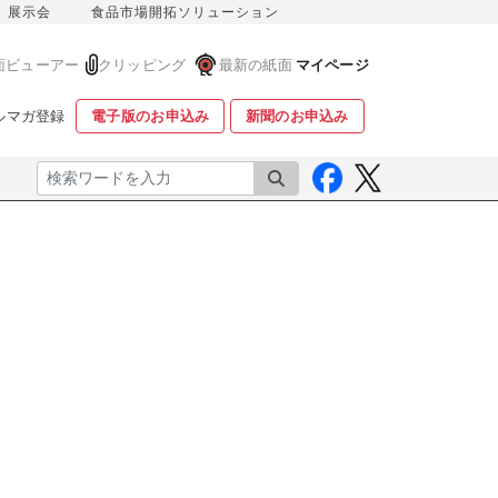
展示会
食品市場開拓ソリューション
面ビューアー
クリッピング
最新の紙面
マイページ
ルマガ登録
電子版のお申込み
新聞のお申込み
検索