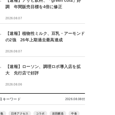
【速報】アサヒ飲料、「green cola」好
調 年間販売目標を4倍に修正
2026.08.07
.
【速報】植物性ミルク、豆乳・アーモンド
の2強 26年上期過去最高達成
2026.08.07
.
【速報】ローソン、調理ロボ導入店を拡
大 先行店で好評
2026.08.06
目キーワード
2026.08.08付
特集
日本アクセス
コラボ
岩田醸造
中食