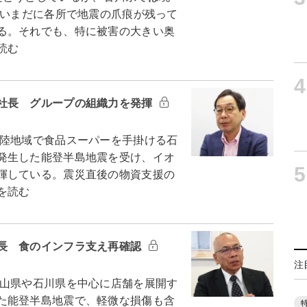
。いまだに各所で地震の爪痕が残って
る。それでも、特に被害の大きい奥
読む
4
社長 グループの組織力を発揮
陸地域で食品スーパーを手掛ける石
発生した能登半島地震を受け、イオ
5
揮している。震災直後の物資支援の
を読む
長 食のインフラ支え再確認
注
山県や石川県を中心に店舗を展開す
た能登半島地震で、軽微な損傷も含