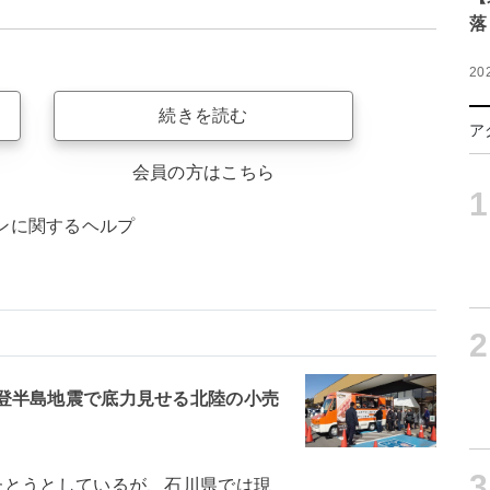
落
20
続きを読む
ア
会員の方はこちら
1
ンに関するヘルプ
2
登半島地震で底力見せる北陸の小売
3
とうとしているが、石川県では現