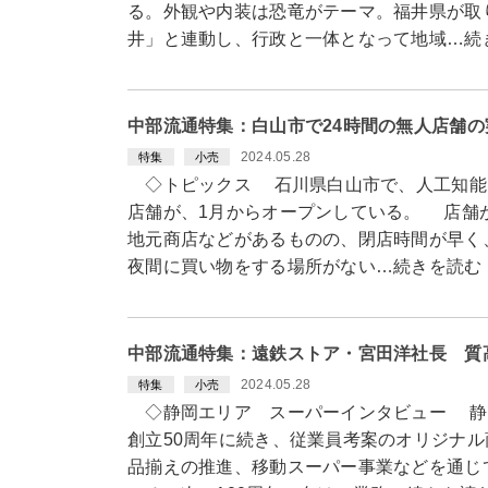
る。外観や内装は恐竜がテーマ。福井県が取
井」と連動し、行政と一体となって地域…続
中部流通特集：白山市で24時間の無人店舗
2024.05.28
特集
小売
◇トピックス 石川県白山市で、人工知能（
店舗が、1月からオープンしている。 店舗
地元商店などがあるものの、閉店時間が早く
夜間に買い物をする場所がない…続きを読む
中部流通特集：遠鉄ストア・宮田洋社長 質
2024.05.28
特集
小売
◇静岡エリア スーパーインタビュー 静
創立50周年に続き、従業員考案のオリジナ
品揃えの推進、移動スーパー事業などを通じ