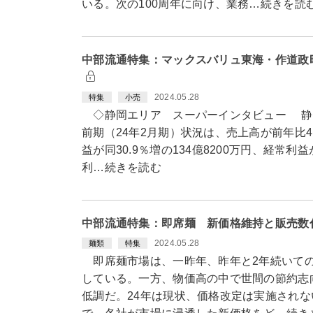
いる。次の100周年に向け、業務…続きを読
中部流通特集：マックスバリュ東海・作道政
2024.05.28
特集
小売
◇静岡エリア スーパーインタビュー 静
前期（24年2月期）状況は、売上高が前年比4.
益が同30.9％増の134億8200万円、経常利益が
利…続きを読む
中部流通特集：即席麺 新価格維持と販売数
2024.05.28
麺類
特集
即席麺市場は、一昨年、昨年と2年続いての
している。一方、物価高の中で世間の節約志
低調だ。24年は現状、価格改定は実施され