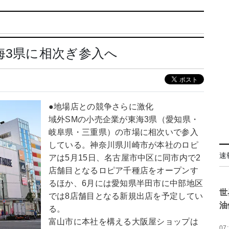
海3県に相次ぎ参入へ
●地場店との競争さらに激化
域外SMの小売企業が東海3県（愛知県・
岐阜県・三重県）の市場に相次いで参入
している。神奈川県川崎市が本社のロピ
速
アは5月15日、名古屋市中区に同市内で2
店舗目となるロピア千種店をオープンす
るほか、6月には愛知県半田市に中部地区
世
では8店舗目となる新規出店を予定してい
油
る。
富山市に本社を構える大阪屋ショップは
07