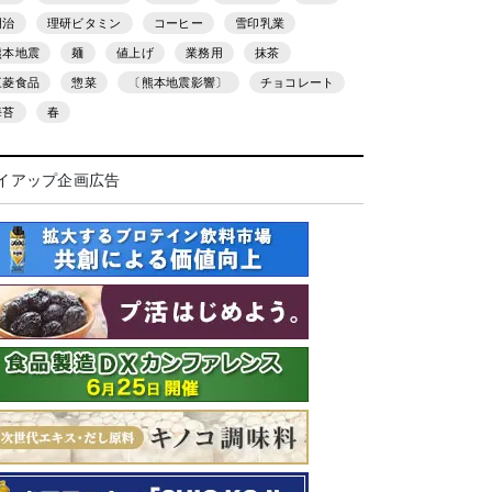
明治
理研ビタミン
コーヒー
雪印乳業
熊本地震
麺
値上げ
業務用
抹茶
三菱食品
惣菜
〔熊本地震影響〕
チョコレート
海苔
春
イアップ企画広告