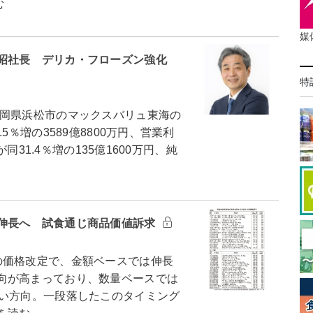
む
媒
昭社長 デリカ・フローズン強化
特
岡県浜松市のマックスバリュ東海の
5％増の3589億8800万円、営業利
同31.4％増の135億1600万円、純
伸長へ 試食通じ商品価値訴求
価格改定で、金額ベースでは伸長
向が高まっており、数量ベースでは
ない方向。一段落したこのタイミング