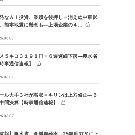
発なＡＩ投資、業績を後押し＝消えぬ中東影
、熊本地震に懸念も―上場企業の４…
26.08.07
メ５キロ３１９８円＝６週連続下落―農水省
時事通信速報】
26.08.07
ール大手３社が増収＝キリンは上方修正―６
中間決算【時事通信速報】
26.08.07
速報】農水省、食料自給率 25年度37％に下