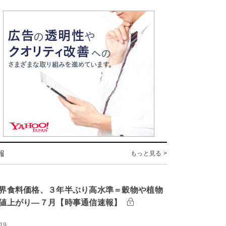
報
もっと見る >
界食料価格、３年半ぶり高水準＝穀物や植物
値上がり―７月【時事通信速報】
:19