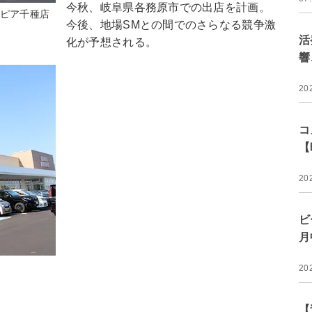
今秋、岐阜県各務原市での出店を計画。
ロピア千種店
今後、地場SMとの間でのさらなる競争激
活
化が予想される。
響
20
コ
【
20
ビ
月
）
20
【