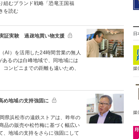
り組むブランド戦略「恐竜王国福
きを読む
日
の実証実験 過疎地買い物支援
AI）を活用した24時間営業の無人
があるのは白峰地域で、同地域には
、コンビニまでの距離も遠いため、
媒
高め地域の支持強固に
媒
岡県浜松市の遠鉄ストアは、昨年の
ル商品の販売や松竹梅に基づく幅広い
て、地域の支持をさらに強固にして