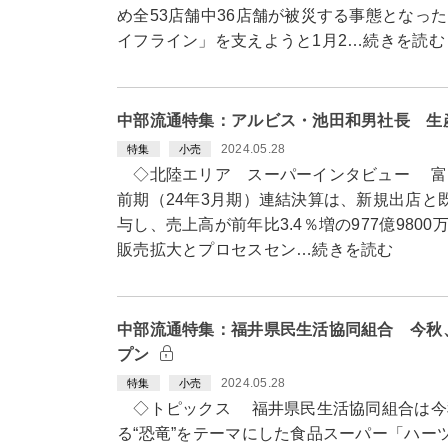
め全53店舗中36店舗が被災する事態となっ
イフライン」を支えようと1月2…続きを読む
中部流通特集：アルビス・池田和男社長 生
2024.05.28
特集
小売
◇北陸エリア スーパーインタビュー 富
前期（24年3月期）連結決算は、新規出店と
与し、売上高が前年比3.4％増の977億98
販売拡大とプロセスセン…続きを読む
中部流通特集：福井県民生活協同組合 今秋
プン
2024.05.28
特集
小売
◇トピックス 福井県民生活協同組合は今
る“恐竜”をテーマにした食品スーパー「ハー