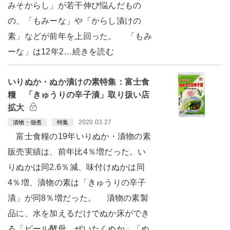
みそからし」が若干伸び悩んだもの
の、「もみーな」や「からし漬けの
素」などが前年を上回った。 「もみ
ーな」は12年2…続きを読む
いりぬか・ぬか漬けの素特集：富士食
糧 「きゅうりの辛子漬」取り扱い店
拡大
2020.03.27
漬物・佃煮
特集
富士食糧の19年いりぬか・漬物の素
販売実績は、前年比4％増だった。い
りぬかは同2.6％減、味付けぬかは同
4％増、漬物の素は「きゅうりの辛子
漬」が同8％増だった。 漬物の素製
品に、水を加えるだけでぬか床ができ
る「ビール酵母 ぜいたくぬか」「ぬ