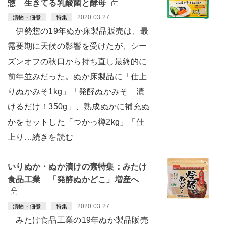
惣 生きてる乳酸菌と酵母
2020.03.27
漬物・佃煮
特集
伊勢惣の19年ぬか床製品販売は、最
需要期に天候の影響を受けたが、シー
ズンオフの秋口から持ち直し最終的に
前年並みだった。ぬか床製品に「仕上
りぬかみそ1kg」「発酵ぬかみそ 漬
けるだけ！350g」、熟成ぬかに補充ぬ
かをセットした「つかっ樽2kg」「仕
上り…続きを読む
いりぬか・ぬか漬けの素特集：みたけ
食品工業 「発酵ぬかどこ」増産へ
2020.03.27
漬物・佃煮
特集
みたけ食品工業の19年ぬか製品販売