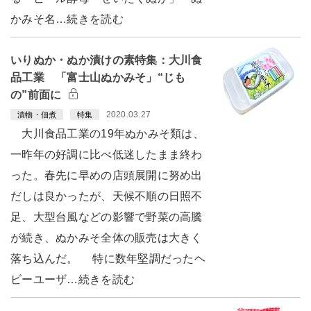
かみそ名…続きを読む
いりぬか・ぬか漬けの素特集：大川食
品工業 「富士山ぬかみそ」“じも
の”前面に
2020.03.27
漬物・佃煮
特集
大川食品工業の19年ぬかみそ類は、
一昨年の好調に比べ低迷したまま終わ
った。春先に早めの店頭展開に努め出
だしは良かったが、天候不順の日照不
足、大型台風などの影響で野菜の高騰
が続き、ぬかみそ全体の販売は大きく
落ち込んだ。 特に数年堅調だったヘ
ビーユーザ…続きを読む