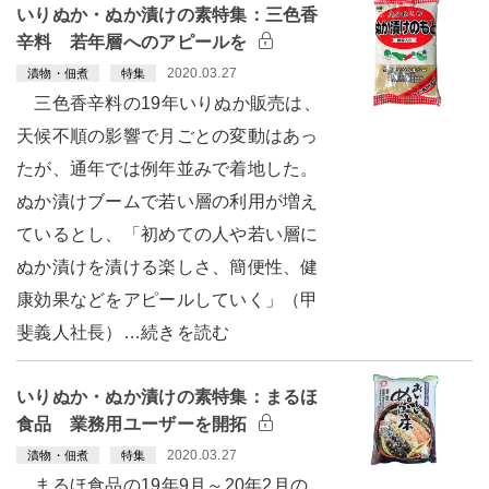
いりぬか・ぬか漬けの素特集：三色香
辛料 若年層へのアピールを
2020.03.27
漬物・佃煮
特集
三色香辛料の19年いりぬか販売は、
天候不順の影響で月ごとの変動はあっ
たが、通年では例年並みで着地した。
ぬか漬けブームで若い層の利用が増え
ているとし、「初めての人や若い層に
ぬか漬けを漬ける楽しさ、簡便性、健
康効果などをアピールしていく」（甲
斐義人社長）…続きを読む
いりぬか・ぬか漬けの素特集：まるほ
食品 業務用ユーザーを開拓
2020.03.27
漬物・佃煮
特集
まるほ食品の19年9月～20年2月の