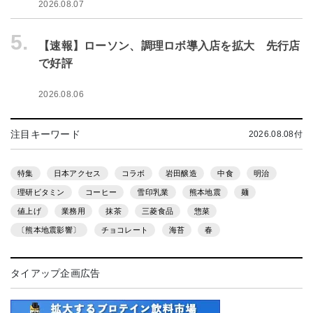
2026.08.07
5.
【速報】ローソン、調理ロボ導入店を拡大 先行店
で好評
2026.08.06
注目キーワード
2026.08.08付
特集
日本アクセス
コラボ
岩田醸造
中食
明治
理研ビタミン
コーヒー
雪印乳業
熊本地震
麺
値上げ
業務用
抹茶
三菱食品
惣菜
〔熊本地震影響〕
チョコレート
海苔
春
タイアップ企画広告