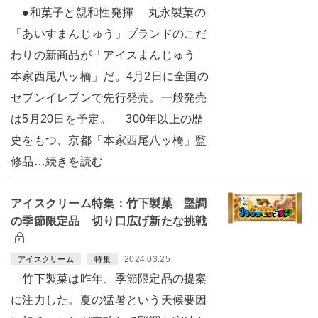
●和菓子と親和性発揮 丸永製菓の
「あいすまんじゅう」ブランドのこだ
わりの新商品が「アイスまんじゅう
本家西尾八ッ橋」だ。4月2日に全国の
セブンイレブンで先行発売。一般発売
は5月20日を予定。 300年以上の歴
史をもつ、京都「本家西尾八ッ橋」監
修品…続きを読む
アイスクリーム特集：竹下製菓 堅調
の季節限定品 切り口広げ新たな挑戦
2024.03.25
アイスクリーム
特集
竹下製菓は昨年、季節限定品の提案
に注力した。夏の猛暑という天候要因