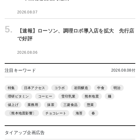
2026.08.07
5.
【速報】ローソン、調理ロボ導入店を拡大 先行店
で好評
2026.08.06
注目キーワード
2026.08.08付
特集
日本アクセス
コラボ
岩田醸造
中食
明治
理研ビタミン
コーヒー
雪印乳業
熊本地震
麺
値上げ
業務用
抹茶
三菱食品
惣菜
〔熊本地震影響〕
チョコレート
海苔
春
タイアップ企画広告