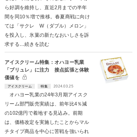
ら好調を維持し、直近2月までの半年
間を同10％増で推移。春夏商戦に向け
ては「サクレ W（ダブル）メロン」
を投入し、氷菓の新たなおいしさを訴
求する…続きを読む
アイスクリーム特集：オハヨー乳業
「ブリュレ」に注力 接点拡張と体験
価値を
2024.03.25
アイスクリーム
特集
オハヨー乳業の24年3月期アイスク
リーム部門販売実績は、前年比4％減
の102億円で着地する見込み。前期
は、価格改定を実施したことからマル
チタイプ商品を中心に苦戦を強いられ