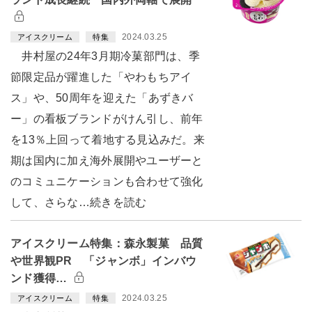
2024.03.25
アイスクリーム
特集
井村屋の24年3月期冷菓部門は、季
節限定品が躍進した「やわもちアイ
ス」や、50周年を迎えた「あずきバ
ー」の看板ブランドがけん引し、前年
を13％上回って着地する見込みだ。来
期は国内に加え海外展開やユーザーと
のコミュニケーションも合わせて強化
して、さらな…続きを読む
アイスクリーム特集：森永製菓 品質
や世界観PR 「ジャンボ」インバウ
ンド獲得…
2024.03.25
アイスクリーム
特集