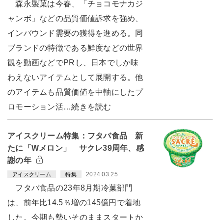
森永製菓は今春、「チョコモナカジ
ャンボ」などの品質価値訴求を強め、
インバウンド需要の獲得を進める。同
ブランドの特徴である鮮度などの世界
観を動画などでPRし、日本でしか味
わえないアイテムとして展開する。他
のアイテムも品質価値を中軸にしたプ
ロモーション活…続きを読む
アイスクリーム特集：フタバ食品 新
たに「Wメロン」 サクレ39周年、感
謝の年
2024.03.25
アイスクリーム
特集
フタバ食品の23年8月期冷菓部門
は、前年比14.5％増の145億円で着地
した。今期も勢いそのままスタートか