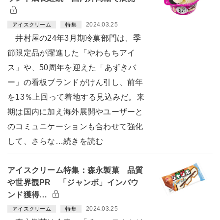
2024.03.25
アイスクリーム
特集
井村屋の24年3月期冷菓部門は、季
節限定品が躍進した「やわもちアイ
ス」や、50周年を迎えた「あずきバ
ー」の看板ブランドがけん引し、前年
を13％上回って着地する見込みだ。来
期は国内に加え海外展開やユーザーと
のコミュニケーションも合わせて強化
して、さらな…続きを読む
アイスクリーム特集：森永製菓 品質
や世界観PR 「ジャンボ」インバウ
ンド獲得…
2024.03.25
アイスクリーム
特集