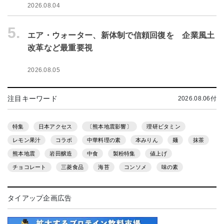
2026.08.04
5.
エア・ウォーター、新体制で信頼回復を 企業風土
改革など最重要視
2026.08.05
注目キーワード
2026.08.06付
特集
日本アクセス
〔熊本地震影響〕
理研ビタミン
レモン果汁
コラボ
中華料理の素
本みりん
麺
抹茶
熊本地震
岩田醸造
中食
製粉特集
値上げ
チョコレート
三菱食品
海苔
コンソメ
味の素
タイアップ企画広告