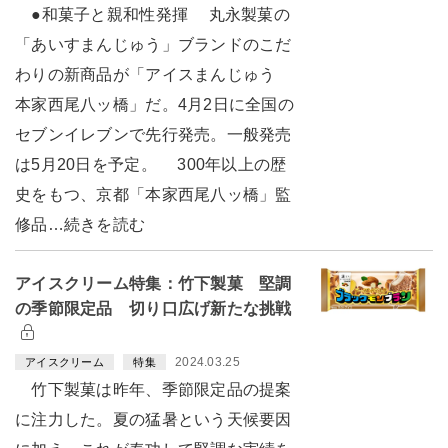
●和菓子と親和性発揮 丸永製菓の
「あいすまんじゅう」ブランドのこだ
わりの新商品が「アイスまんじゅう
本家西尾八ッ橋」だ。4月2日に全国の
セブンイレブンで先行発売。一般発売
は5月20日を予定。 300年以上の歴
史をもつ、京都「本家西尾八ッ橋」監
修品…続きを読む
アイスクリーム特集：竹下製菓 堅調
の季節限定品 切り口広げ新たな挑戦
2024.03.25
アイスクリーム
特集
竹下製菓は昨年、季節限定品の提案
に注力した。夏の猛暑という天候要因