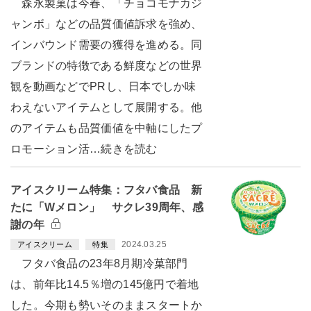
森永製菓は今春、「チョコモナカジ
ャンボ」などの品質価値訴求を強め、
インバウンド需要の獲得を進める。同
ブランドの特徴である鮮度などの世界
観を動画などでPRし、日本でしか味
わえないアイテムとして展開する。他
のアイテムも品質価値を中軸にしたプ
ロモーション活…続きを読む
アイスクリーム特集：フタバ食品 新
たに「Wメロン」 サクレ39周年、感
謝の年
2024.03.25
アイスクリーム
特集
フタバ食品の23年8月期冷菓部門
は、前年比14.5％増の145億円で着地
した。今期も勢いそのままスタートか