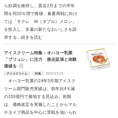
ら好調を維持し、直近2月までの半年
間を同10％増で推移。春夏商戦に向け
ては「サクレ W（ダブル）メロン」
を投入し、氷菓の新たなおいしさを訴
求する…続きを読む
アイスクリーム特集：オハヨー乳業
「ブリュレ」に注力 接点拡張と体験
価値を
2024.03.25
アイスクリーム
特集
オハヨー乳業の24年3月期アイスク
リーム部門販売実績は、前年比4％減
の102億円で着地する見込み。前期
は、価格改定を実施したことからマル
チタイプ商品を中心に苦戦を強いられ