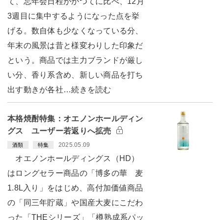
て、忘年会日程がかつてに比べ、12月
3週目に集中するようになった点を挙
げる。数自体も少なくなっている分、
年末の風景は昔と様変わりした印象だ
という。商品では主力ブランドが厳し
い分、香り系含め、新しい商品を打ち
出す動きが各社…続きを読む
本格焼酎特集：オエノンホールディン
グス ユーザー若返りへ拡売
2025.05.09
酒類
特集
オエノンホールディングス（HD）
はロングセラー商品の「博多の華 麦
1.8L入り」をはじめ、高付加価値商品
の「同三年貯蔵」や国産大麦にこだわ
った「THEシリーズ」「樽熟成系パッ