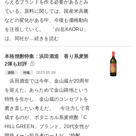
らえるブランドを作る必要があるとみ
ている。原料に関しては、国産米高騰
などの変化がある中、今後も価格動向
を注視していく。 「白岳KAORU」
は、同社が…続きを読む
本格焼酎特集：浜田酒造 香り系麦第
2弾も好評
2025.05.09
酒類
特集
浜田酒造では今年、金山蔵が20周年
を迎えた。あらためて金山跡地という
特性を生かし、金山蔵のコンセプトを
磨き直したい考えだ。 今注力して育
成するのが、ボタニカル系麦焼酎「C
HILL GREEN」ブランド。20代女性が
開発メーン担当者の一人だ。“焼酎