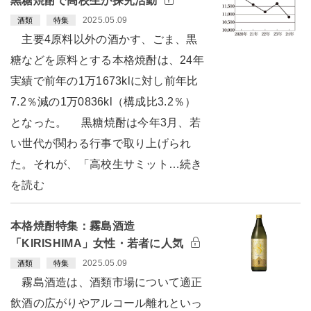
黒糖焼酎で高校生が探究活動
2025.05.09
酒類
特集
主要4原料以外の酒かす、ごま、黒
糖などを原料とする本格焼酎は、24年
実績で前年の1万1673klに対し前年比
7.2％減の1万0836kl（構成比3.2％）
となった。 黒糖焼酎は今年3月、若
い世代が関わる行事で取り上げられ
た。それが、「高校生サミット…続き
を読む
本格焼酎特集：霧島酒造
「KIRISHIMA」女性・若者に人気
2025.05.09
酒類
特集
霧島酒造は、酒類市場について適正
飲酒の広がりやアルコール離れといっ