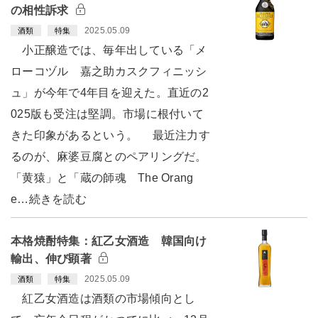
の相性訴求
2025.05.09
酒類
特集
小正醸造では、毎年出している「メ
ローコヅル 嘉之助カスクフィニッシ
ュ」が今年で4年目を迎えた。直近の2
025版も受注は堅調。市場に根付いて
きた印象があるという。 最近注力す
るのが、麻婆豆腐とのペアリングだ。
「黄猿」と「蔵の師魂 The Orang
e…続きを読む
本格焼酎特集：紅乙女酒造 韓国向け
輸出、伸び顕著
2025.05.09
酒類
特集
紅乙女酒造は酒類の市場傾向とし