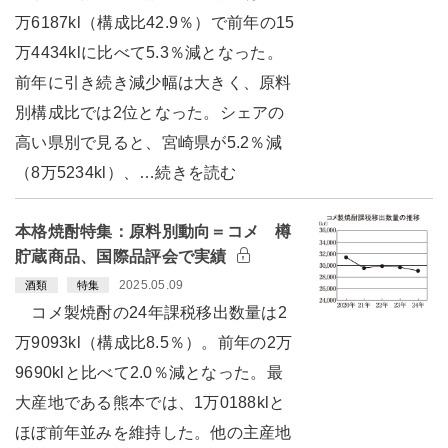
万6187kl（構成比42.9％）で前年の15
万4434klに比べて5.3％減となった。
前年に引き続き減少幅は大きく、原料
別構成比では2位となった。シェアの
高い県別で見ると、宮崎県が5.2％減
（8万5234kl）、…続きを読む
本格焼酎特集：原料別動向＝コメ 樽
貯蔵商品、国際品評会で実績
2025.05.09
酒類
特集
コメ製焼酎の24年課税移出数量は2
万9093kl（構成比8.5％）。前年の2万
9690klと比べて2.0％減となった。最
大産地である熊本では、1万0188klと
ほぼ前年並みを維持した。他の主産地