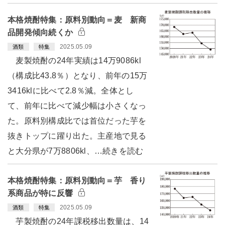
本格焼酎特集：原料別動向＝麦 新商
品開発傾向続くか
2025.05.09
酒類
特集
麦製焼酎の24年実績は14万9086kl
（構成比43.8％）となり、前年の15万
3416klに比べて2.8％減。全体とし
て、前年に比べて減少幅は小さくなっ
た。原料別構成比では首位だった芋を
抜きトップに躍り出た。主産地で見る
と大分県が7万8806kl、…続きを読む
本格焼酎特集：原料別動向＝芋 香り
系商品が特に反響
2025.05.09
酒類
特集
芋製焼酎の24年課税移出数量は、14