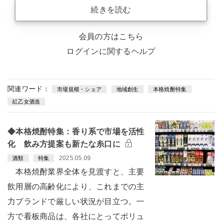
続きを読む
会員の方はこちら
ログインに関するヘルプ
関連ワード：
市場規模・シェア
地域創生
本格焼酎特集
紅乙女酒造
◆本格焼酎特集：香り系で市場を活性
化 飲み方提案も新たな糸口に
2025.05.09
酒類
特集
本格焼酎業界全体を見渡すと、主要
飲用層の高齢化により、これまでの主
力ブランドで厳しい状況が目立つ。一
方で看板商品は、各社にとってボリュ