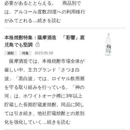
必要があるととらえる。 商品別で
は、アルコール度数20度への利用移行
がみてとれる…続きを読む
本格焼酎特集：薩摩酒造 「彩響」鹿
児島でも堅調
2025.05.09
酒類
特集
薩摩酒造では、本格焼酎市場全体が
厳しい中、主力ブランド「さつま白
波」「黒白波」では、ロイヤル飲用層
を守る取り組みを行っている。「神の
河」は、ホワイトオーク樽に3年以上
貯蔵した長期貯蔵麦焼酎。同品に関し
ては引き続き、他社貯蔵焼酎との差別
化を強化していく…続きを読む