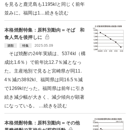
を見ると鹿児島も1195klと同じく前年
並みに。福岡は1…続きを読む
本格焼酎特集：原料別動向＝そば 和
食人気を後押しに
2025.05.09
酒類
特集
そば焼酎の24年実績は、5374kl（構
成比1.6％）で前年比12.7％減となっ
た。主産地別で見ると宮崎県が同11.
4％減の3892kl、福岡県は同16.5％減
で1269klだった。福岡県は前年に引き
続き減少幅が大きく、減少傾向が顕著
になっている。 …続きを読む
本格焼酎特集：原料別動向＝その他