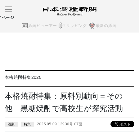
イページ
紙面ビューアー
クリッピング
最新の紙面
本格焼酎特集2025
本格焼酎特集：原料別動向＝その
他 黒糖焼酎で高校生が探究活動
2025.05.09 12930号 07面
酒類
特集