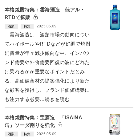
本格焼酎特集：雲海酒造 低アル・
RTDで拡販
2025.05.09
酒類
特集
雲海酒造は、酒類市場の動向につい
てハイボールやRTDなどが好調で焼酎
消費量が年々減少傾向な中、インバウ
ンド需要や外食需要回復の波にどれだ
け乗れるかが重要なポイントだとみ
る。高価値商材の提案強化により新た
な顧客を獲得し、ブランド価値構築に
も注力する必要…続きを読む
本格焼酎特集：宝酒造 「ISAINA
缶」ソーダ割りを強化
2025.05.09
酒類
特集