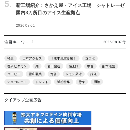
5.
新工場紹介：さかえ屋・アイス工場 シャトレーゼ
国内3カ所目のアイス生産拠点
2026.08.01
注目キーワード
2026.08.07付
特集
日本アクセス
〔熊本地震影響〕
コラボ
理研ビタミン
麺
岩田醸造
値上げ
中食
熊本地震
コーヒー
雪印乳業
海苔
レモン果汁
抹茶
チョコレート
トレンド
製粉特集
惣菜
明治
タイアップ企画広告