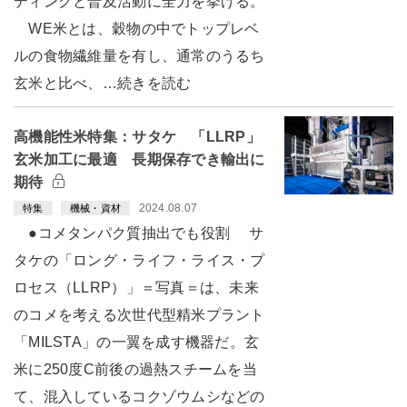
ディングと普及活動に全力を挙げる。
WE米とは、穀物の中でトップレベ
ルの食物繊維量を有し、通常のうるち
玄米と比べ、…続きを読む
高機能性米特集：サタケ 「LLRP」
玄米加工に最適 長期保存でき輸出に
期待
2024.08.07
特集
機械・資材
●コメタンパク質抽出でも役割 サ
タケの「ロング・ライフ・ライス・プ
ロセス（LLRP）」＝写真＝は、未来
のコメを考える次世代型精米プラント
「MILSTA」の一翼を成す機器だ。玄
米に250度C前後の過熱スチームを当
て、混入しているコクゾウムシなどの