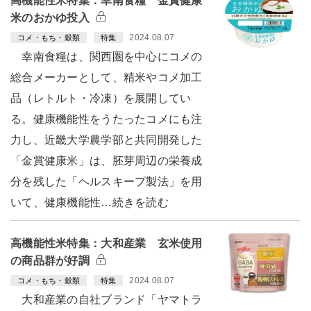
高機能性米特集：幸南食糧 金賞健康
米のおかゆ投入
2024.08.07
コメ・もち・穀類
特集
幸南食糧は、関西圏を中心にコメの
総合メーカーとして、精米やコメ加工
品（レトルト・冷凍）を展開してい
る。健康機能性をうたったコメにも注
力し、近畿大学農学部と共同開発した
「金賞健康米」は、胚芽周辺の栄養成
分を残した「ヘルスキープ製法」を用
いて、健康機能性…続きを読む
高機能性米特集：大和産業 玄米使用
の商品群が好調
2024.08.07
コメ・もち・穀類
特集
大和産業の自社ブランド「ヤマトラ