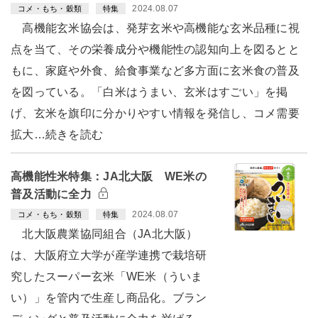
2024.08.07
コメ・もち・穀類
特集
高機能玄米協会は、発芽玄米や高機能な玄米品種に視
点を当て、その栄養成分や機能性の認知向上を図るとと
もに、家庭や外食、給食事業など多方面に玄米食の普及
を図っている。「白米はうまい、玄米はすごい」を掲
げ、玄米を旗印に分かりやすい情報を発信し、コメ需要
拡大…続きを読む
高機能性米特集：JA北大阪 WE米の
普及活動に全力
2024.08.07
コメ・もち・穀類
特集
北大阪農業協同組合（JA北大阪）
は、大阪府立大学が産学連携で栽培研
究したスーパー玄米「WE米（ういま
い）」を管内で生産し商品化。ブラン