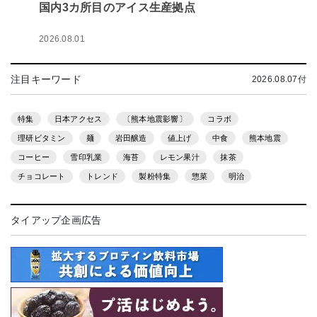
国内3カ所目のアイス生産拠点
2026.08.01
注目キーワード
2026.08.07付
特集
日本アクセス
〔熊本地震影響〕
コラボ
理研ビタミン
麺
岩田醸造
値上げ
中食
熊本地震
コーヒー
雪印乳業
海苔
レモン果汁
抹茶
チョコレート
トレンド
製粉特集
惣菜
明治
タイアップ企画広告