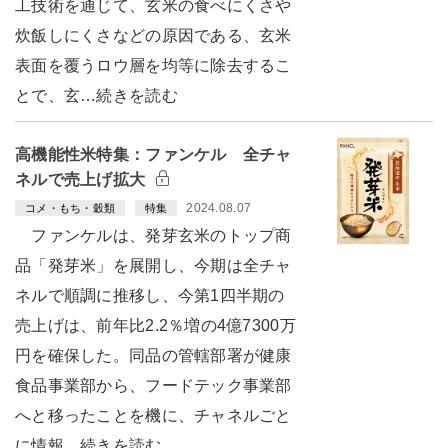
工技術を通じて、玄米の食べにくさや
炊飯しにくさなどの原因である、玄米
表面を覆うロウ層を均等に除去するこ
とで、玄…続きを読む
高機能性米特集：ファンケル 全チャ
ネルで売上げ拡大
2024.08.07
コメ・もち・穀類
特集
ファンケルは、発芽玄米のトップ商
品「発芽米」を展開し、今期は全チャ
ネルで順調に推移し、今第1四半期の
売上げは、前年比2.2％増の4億7300万
円を確保した。同品の管轄部署が健康
食品事業部から、フードテック事業部
へと移ったことを機に、チャネルごと
に情報…続きを読む