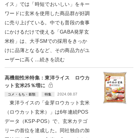
イス」では「時短でおいしい」をキー
ワードに玄米を使用した商品群が好調
に売り上げている。中でも普段の食事
にかけるだけで使える「GABA発芽玄
米粉」は、大手SMでの採用をきっか
けに品薄となるなど、その商品力がユ
ーザーに高く…続きを読む
高機能性米特集：東洋ライス ロウカ
ット玄米25％増に
2024.08.07
コメ・もち・穀類
特集
東洋ライスの「金芽ロウカット玄米
（ロウカット玄米）」は6年連続POS
データ（KSP-POS）で、玄米カテゴ
リーの首位を達成した。同社独自の加