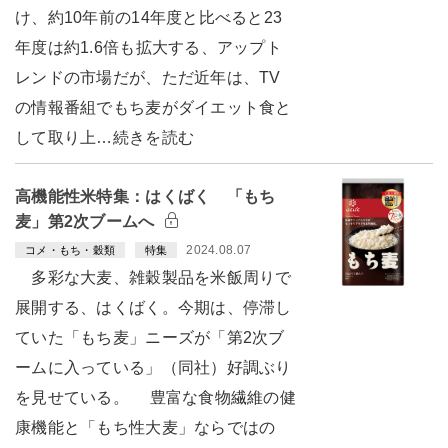
け、約10年前の14年度と比べると23
年度は約1.6倍も拡大する、アップト
レンドの市場だが、ただ近年は、TV
の情報番組でもち麦がダイエット食と
して取り上…続きを読む
高機能性米特集：はくばく 「もち
麦」第2次ブームへ
2024.08.07
コメ・もち・穀類
特集
多彩な大麦、雑穀製品を米飯周りで
展開する、はくばく。今期は、停滞し
ていた「もち麦」ニーズが「第2次ブ
ームに入っている」（同社）好調ぶり
を見せている。 豊富な食物繊維の健
康機能と「もち性大麦」ならではの