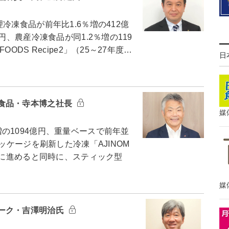
凍食品が前年比1.6％増の412億
円、農産冷凍食品が同1.2％増の119
DS Recipe2」（25～27年度…
日
食品・寺本博之社長
媒
の1094億円、重量ベースで前年並
ッケージを刷新した冷凍「AJINOM
らに進めると同時に、スティック型
媒
ーク・吉澤明治氏