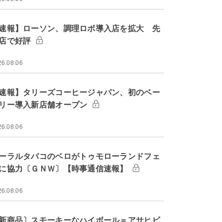
速報】ローソン、調理ロボ導入店を拡大 先
店で好評
26.08.06
速報】タリーズコーヒージャパン、初のベー
リー導入新店舗オープン
26.08.06
ーラルタバコのベロがトゥモローランドフェ
に協力〔ＧＮＷ〕【時事通信速報】
26.08.06
新商品〕スモーキーなハイボール＝アサヒビ