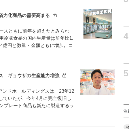
省力化商品の需要高まる
ースともに前年を超えたとみられ
4
用冷凍食品の国内生産量は前年比1.
3944億円と数量・金額ともに増加。コ
5
ス ギョウザの生産能力増強
ンドホールディングスは、23年12
していたが、今年4月に完全復旧し
ワンプレート商品も新たに製造するラ
注