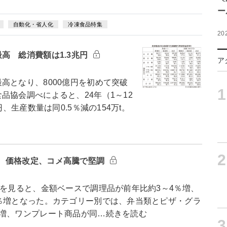
ー
自動化・省人化
冷凍食品特集
20
高 総消費額は1.3兆円
ア
高となり、8000億円を初めて突破
1
品協会調べによると、24年（1～12
、生産数量は同0.5％減の154万t。
2
 価格改定、コメ高騰で堅調
を見ると、金額ベースで調理品が前年比約3～4％増、
6％増となった。カテゴリー別では、弁当類とピザ・グラ
％増、ワンプレート商品が同…続きを読む
3