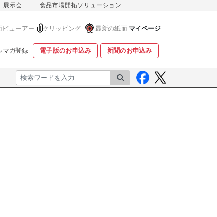
展示会
食品市場開拓ソリューション
面ビューアー
クリッピング
最新の紙面
マイページ
ルマガ登録
電子版のお申込み
新聞のお申込み
検索