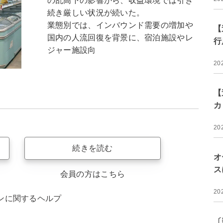
の乱高下の影響から、収益環境では引き
続き厳しい状況が続いた。
業態別では、インバウンド需要の増加や
【
国内の人流回復を背景に、宿泊施設やレ
行
ジャー施設向
20
【
カ
20
続きを読む
オ
ス
会員の方はこちら
20
ンに関するヘルプ
〔