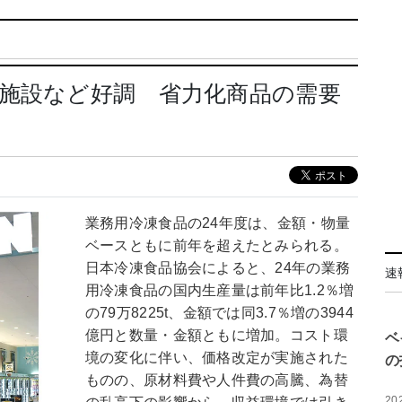
施設など好調 省力化商品の需要
業務用冷凍食品の24年度は、金額・物量
ベースともに前年を超えたとみられる。
日本冷凍食品協会によると、24年の業務
速
用冷凍食品の国内生産量は前年比1.2％増
の79万8225t、金額では同3.7％増の3944
億円と数量・金額ともに増加。コスト環
ベ
境の変化に伴い、価格改定が実施された
の
ものの、原材料費や人件費の高騰、為替
20