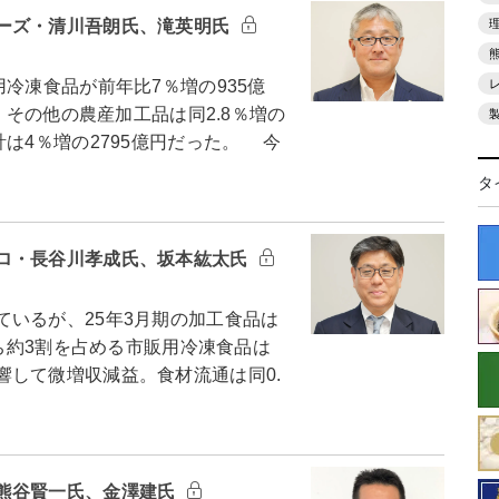
ーズ・清川吾朗氏、滝英明氏
冷凍食品が前年比7％増の935億
、その他の農産加工品は同2.8％増の
は4％増の2795億円だった。 今
タ
ロ・長谷川孝成氏、坂本紘太氏
いるが、25年3月期の加工食品は
うち約3割を占める市販用冷凍食品は
響して微増収減益。食材流通は同0.
熊谷賢一氏、金澤建氏