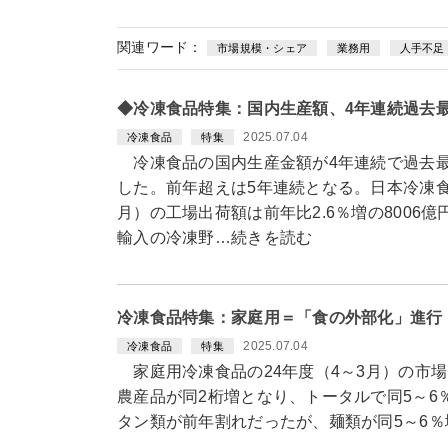
関連ワード：
市場規模・シェア
業務用
人手不足
◆冷凍食品特集：国内生産額、4年連続過去最
2025.07.04
冷凍食品
特集
冷凍食品の国内生産金額が4年連続で過去最
した。前年超えは5年連続となる。日本冷凍食
月）の工場出荷額は前年比2.6％増の8006億円
輸入の冷凍野…続きを読む
冷凍食品特集：家庭用＝「食の外部化」進行
2025.07.04
冷凍食品
特集
家庭用冷凍食品の24年度（4～3月）の市場
農産品が同2桁増となり、トータルで同5～
タン類が前年割れだったが、麺類が同5～6