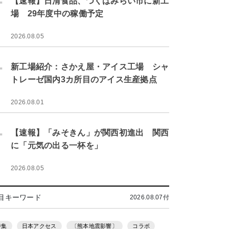
【速報】日清食品、つくばみらい市に新工
場 29年度中の稼働予定
2026.08.05
.
新工場紹介：さかえ屋・アイス工場 シャ
トレーゼ国内3カ所目のアイス生産拠点
2026.08.01
.
【速報】「みそきん」が関西初進出 関西
に「元気の出る一杯を」
2026.08.05
目キーワード
2026.08.07付
特集
日本アクセス
〔熊本地震影響〕
コラボ