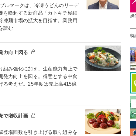
ブルマークは、冷凍うどんのリーデ
要を喚起する新商品「カトキチ極細
媒
冷凍麺市場の拡大を目指す。業務用
を読む
特
発力向上図る
り組み強化に加え、生産能力向上で
開発力向上を図る。得意とする中食
る考えだ。25年度は売上高415億
む
充で増収計画
卓登場回数を引き上げる取り組みを