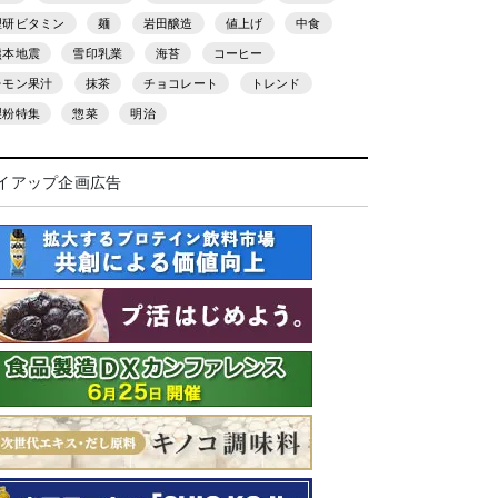
理研ビタミン
麺
岩田醸造
値上げ
中食
熊本地震
雪印乳業
海苔
コーヒー
レモン果汁
抹茶
チョコレート
トレンド
製粉特集
惣菜
明治
イアップ企画広告