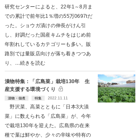
研究センターによると、22年1～8月ま
での累計で前年比1％増の55万0697tだ
った。ショウガ漬けの伸長がけん引
し、好調だった国産キムチをはじめ前
年割れしているカテゴリーも多い。販
路別では量販店向けが落ち着きつつあ
り、…続きを読む
漬物特集：「広島菜」栽培130年 生
産支援する環境づくり
2022.11.11
漬物・佃煮
特集
野沢菜、高菜とともに「日本3大漬
菜」に数えられる「広島菜」が、今年
で栽培130年を迎えた。広島県の在来
種で葉は鮮やか、少々の辛味や特有の