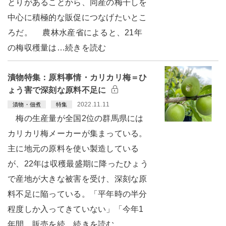
とりがあることから、同産の梅干しを
中心に積極的な販促につなげたいとこ
ろだ。 農林水産省によると、21年
の梅収穫量は…続きを読む
漬物特集：原料事情・カリカリ梅＝ひ
ょう害で深刻な原料不足に
2022.11.11
漬物・佃煮
特集
梅の生産量が全国2位の群馬県には
カリカリ梅メーカーが集まっている。
主に地元の原料を使い製造している
が、22年は収穫最盛期に降ったひょう
で産地が大きな被害を受け、深刻な原
料不足に陥っている。「平年時の半分
程度しか入ってきていない」「今年1
年間、販売を続…続きを読む