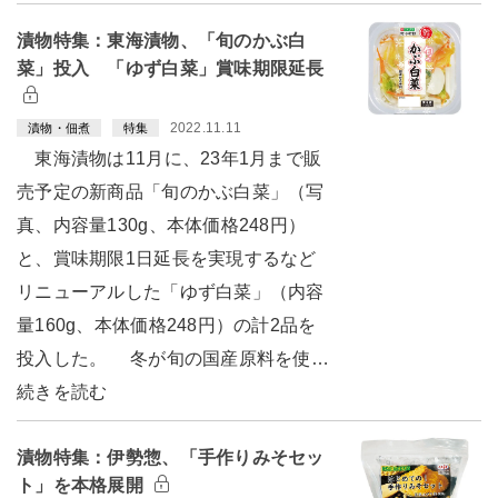
漬物特集：東海漬物、「旬のかぶ白
菜」投入 「ゆず白菜」賞味期限延長
2022.11.11
漬物・佃煮
特集
東海漬物は11月に、23年1月まで販
売予定の新商品「旬のかぶ白菜」（写
真、内容量130g、本体価格248円）
と、賞味期限1日延長を実現するなど
リニューアルした「ゆず白菜」（内容
量160g、本体価格248円）の計2品を
投入した。 冬が旬の国産原料を使…
続きを読む
漬物特集：伊勢惣、「手作りみそセッ
ト」を本格展開