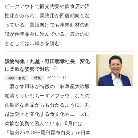
ピークアウトで観光需要や飲食店の活
性化がみられ、業務用が回復傾向とな
っている。量販向けでも年末商材の商
談が例年並みに進んでいる。最近の動
きとしては…続きを読む
漬物特集：丸越・野田明孝社長 変化
に柔軟な姿勢で対応
2022.11.11
漬物・佃煮
特集
酒かす風味が特徴の「岐阜産大吟醸
粕漬くりいむちーず／フラウ」などの
画期的な商品からも分かるように、丸
越は刻々と変化する食文化やニーズに
柔軟な姿勢で臨んでいる。6月には
「塩分25％OFF羅臼昆布白菜」が日本