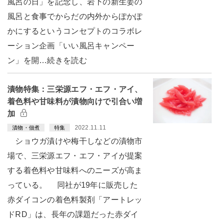
風呂の日」を記念し、岩下の新生姜の
風呂と食事でからだの内外からぽかぽ
かにするというコンセプトのコラボレ
ーション企画「いい風呂キャンペー
ン」を開…続きを読む
漬物特集：三栄源エフ・エフ・アイ、
着色料や甘味料が漬物向けで引合い増
加
2022.11.11
漬物・佃煮
特集
ショウガ漬けや梅干しなどの漬物市
場で、三栄源エフ・エフ・アイが提案
する着色料や甘味料へのニーズが高ま
っている。 同社が19年に販売した
赤ダイコンの着色料製剤「アートレッ
ドRD」は、長年の課題だった赤ダイ