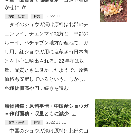
かせに
2022.11.11
漬物・佃煮
特集
タイのショウガ漬け原料は北部のチ
ェンライ、チェンマイ地方と、中部の
ルーイ、ペチャブン地方が産地で、ガ
リ用、紅ショウガ用に塩蔵され日本向
けを中心に輸出される。22年産は収
量、品質ともに良かったようで、原料
価格も安定しているという。しかし、
各種物価高や円…続きを読む
漬物特集：原料事情・中国産ショウガ
＝作付面積・収量ともに減少
2022.11.11
漬物・佃煮
特集
中国のショウガ漬け原料は北部の山