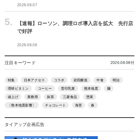
2026.08.07
5.
【速報】ローソン、調理ロボ導入店を拡大 先行店
で好評
2026.08.06
注目キーワード
2026.08.08付
特集
日本アクセス
コラボ
岩田醸造
中食
明治
理研ビタミン
コーヒー
雪印乳業
熊本地震
麺
値上げ
業務用
抹茶
三菱食品
惣菜
〔熊本地震影響〕
チョコレート
海苔
春
タイアップ企画広告