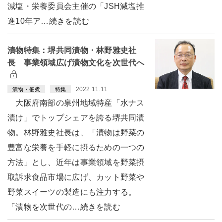
減塩・栄養委員会主催の「JSH減塩推
進10年ア…続きを読む
漬物特集：堺共同漬物・林野雅史社
長 事業領域広げ漬物文化を次世代へ
2022.11.11
漬物・佃煮
特集
大阪府南部の泉州地域特産「水ナス
漬け」でトップシェアを誇る堺共同漬
物。林野雅史社長は、「漬物は野菜の
豊富な栄養を手軽に摂るための一つの
方法」とし、近年は事業領域を野菜摂
取訴求食品市場に広げ、カット野菜や
野菜スイーツの製造にも注力する。
「漬物を次世代の…続きを読む