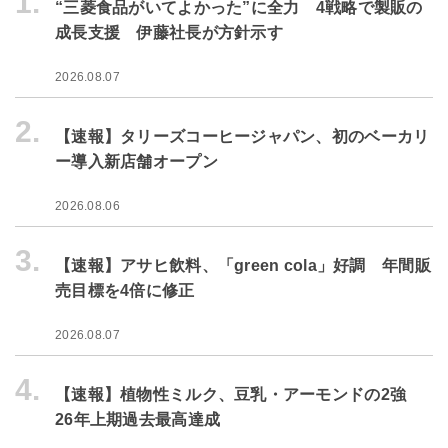
1.
“三菱食品がいてよかった”に全力 4戦略で製販の
成長支援 伊藤社長が方針示す
2026.08.07
2.
【速報】タリーズコーヒージャパン、初のベーカリ
ー導入新店舗オープン
2026.08.06
3.
【速報】アサヒ飲料、「green cola」好調 年間販
売目標を4倍に修正
2026.08.07
4.
【速報】植物性ミルク、豆乳・アーモンドの2強
26年上期過去最高達成