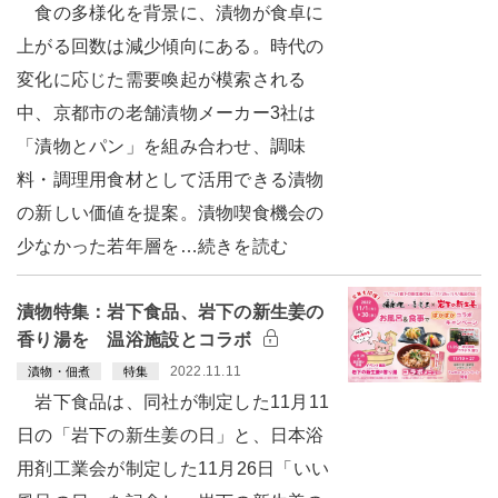
食の多様化を背景に、漬物が食卓に
上がる回数は減少傾向にある。時代の
変化に応じた需要喚起が模索される
中、京都市の老舗漬物メーカー3社は
「漬物とパン」を組み合わせ、調味
料・調理用食材として活用できる漬物
の新しい価値を提案。漬物喫食機会の
少なかった若年層を…続きを読む
漬物特集：岩下食品、岩下の新生姜の
香り湯を 温浴施設とコラボ
2022.11.11
漬物・佃煮
特集
岩下食品は、同社が制定した11月11
日の「岩下の新生姜の日」と、日本浴
用剤工業会が制定した11月26日「いい