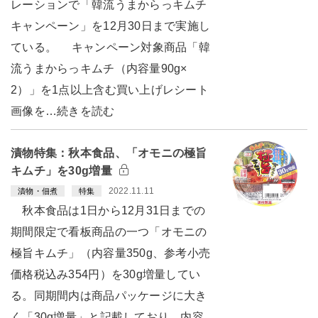
レーションで「韓流うまからっキムチ
キャンペーン」を12月30日まで実施し
ている。 キャンペーン対象商品「韓
流うまからっキムチ（内容量90g×
2）」を1点以上含む買い上げレシート
画像を…続きを読む
漬物特集：秋本食品、「オモニの極旨
キムチ」を30g増量
2022.11.11
漬物・佃煮
特集
秋本食品は1日から12月31日までの
期間限定で看板商品の一つ「オモニの
極旨キムチ」（内容量350g、参考小売
価格税込み354円）を30g増量してい
る。同期間内は商品パッケージに大き
く「30g増量」と記載しており、内容