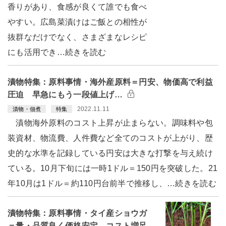
香りがあり、食感が良くて誰でも食べ
やすい。広島菜漬けはご飯との相性が
抜群なだけでなく、さまざまなレシピ
にも活用でき…続きを読む
漬物特集：原料事情・海外産原料＝円安、物価高で利益
圧迫 早急にもう一段値上げ…
2022.11.11
漬物・佃煮
特集
漬物海外原料のコスト上昇が止まらない。調味料や包
装資材、物流費、人件費など全てのコストが上がり、歴
史的な水準を記録している円安は大きな打撃を与え続け
ている。10月下旬には一時1ドル＝150円を突破した。21
年10月は1ドル＝約110円台前半で推移し、…続きを読む
漬物特集：原料事情・タイ産ショウガ
＝量・品質良く価格安定 コスト増足