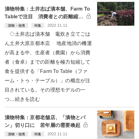
漬物特集：土井志ば漬本舗、Farm To
Tableで注目 消費者との距離縮…
2022.11.11
漬物・佃煮
特集
◇土井志ば漬本舗 竈炊き立てごは
ん土井大原京都本店 地産地消の機運
が高まる中、生産者（農園）から消費
者（食卓）までの距離を極力短縮して
食を提供する「Farm To Table（ファ
ーム・トゥ・テーブル）」の概念が注
目されている。その理想モデルの一
つ…続きを読む
漬物特集：京都老舗店、「漬物とパ
ン」切り口に 若年層の需要喚起
2022.11.11
漬物・佃煮
特集