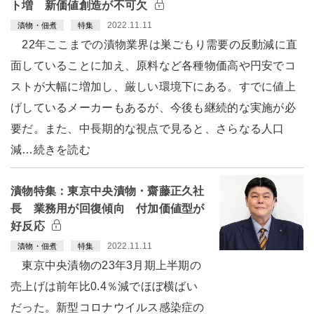
ト増 新価値創造が不可欠
2022.11.11
漬物・佃煮
特集
22年ここまでの漬物業界は巣ごもり需要の反動減に直
面していることに加え、原料など各種物価高や円安でコ
ストが大幅に増加し、厳しい環境下にある。すでに値上
げしているメーカーもあるが、今後も継続的な実施が必
要だ。また、中長期的な視点で見ると、さらなる人口
減…続きを読む
漬物特集：東京中央漬物・齋藤正久社
長 業務用が回復傾向 付加価値型が
好反応
2022.11.11
漬物・佃煮
特集
東京中央漬物の23年3月期上半期の
売上げは前年比0.4％減でほぼ横ばい
だった。新型コロナウイルス感染症の