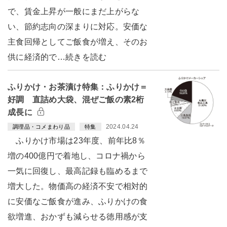
で、賃金上昇が一般にまだ上がらな
い、節約志向の深まりに対応。安価な
主食回帰としてご飯食が増え、そのお
供に経済的で…続きを読む
ふりかけ・お茶漬け特集：ふりかけ＝
好調 直詰め大袋、混ぜご飯の素2桁
成長に
2024.04.24
調理品・コメまわり品
特集
ふりかけ市場は23年度、前年比8％
増の400億円で着地し、コロナ禍から
一気に回復し、最高記録も臨めるまで
増大した。物価高の経済不安で相対的
に安価なご飯食が進み、ふりかけの食
欲増進、おかずも減らせる徳用感が支