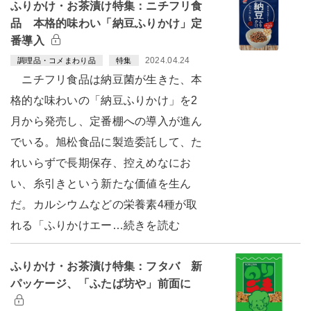
ふりかけ・お茶漬け特集：ニチフリ食
品 本格的味わい「納豆ふりかけ」定
番導入
2024.04.24
調理品・コメまわり品
特集
ニチフリ食品は納豆菌が生きた、本
格的な味わいの「納豆ふりかけ」を2
月から発売し、定番棚への導入が進ん
でいる。旭松食品に製造委託して、た
れいらずで長期保存、控えめなにお
い、糸引きという新たな価値を生ん
だ。カルシウムなどの栄養素4種が取
れる「ふりかけエー…続きを読む
ふりかけ・お茶漬け特集：フタバ 新
パッケージ、「ふたば坊や」前面に