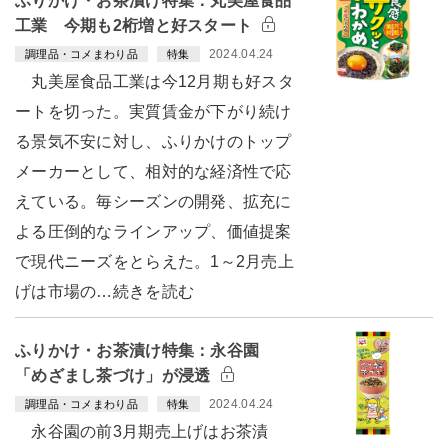
ふりかけ・お茶漬け特集：丸美屋食品
工業 今期も2桁増と好スタート
2024.04.24
調理品・コメまわり品
特集
丸美屋食品工業は今12月期も好スタ
ートを切った。実質賃金が下がり続け
る景気不安に対し、ふりかけのトップ
メーカーとして、相対的な経済性で応
えている。毎シーズンの開発、拡充に
よる圧倒的なラインアップ、価値提案
で現代ニーズをとらえた。1～2月売上
げは市場の…続きを読む
ふりかけ・お茶漬け特集：永谷園
「めざまし茶づけ」が浸透
2024.04.24
調理品・コメまわり品
特集
永谷園の前3月期売上げはお茶漬