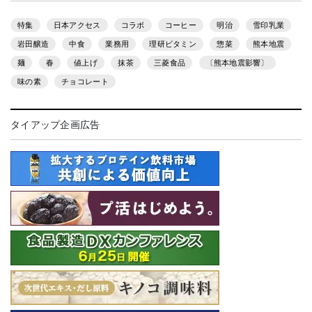
特集
日本アクセス
コラボ
コーヒー
明治
雪印乳業
岩田醸造
中食
業務用
理研ビタミン
惣菜
熊本地震
麺
春
値上げ
抹茶
三菱食品
〔熊本地震影響〕
味の素
チョコレート
タイアップ企画広告