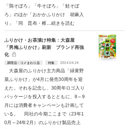
「鶏そぼろ」「牛そぼろ」「鮭そぼ
ろ」のほか「おかかふりかけ 胡麻入
り」「同 昆布・椎…続きを読む
ふりかけ・お茶漬け特集：大森屋
「男梅ふりかけ」刷新 ブランド再強
化
2024.04.24
調理品・コメまわり品
特集
大森屋のふりかけ主力商品「緑黄野
菜ふりかけ」が4月に発売30周年を迎
えた。それを記念し、30周年ロゴ入り
パッケージを投入するとともに、8～9
月には消費者キャンペーンも計画して
いる。 同社の今期ここまで（23年1
0月～24年2月）のふりかけ製品売上