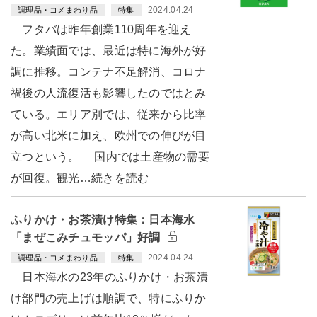
2024.04.24
調理品・コメまわり品
特集
フタバは昨年創業110周年を迎え
た。業績面では、最近は特に海外が好
調に推移。コンテナ不足解消、コロナ
禍後の人流復活も影響したのではとみ
ている。エリア別では、従来から比率
が高い北米に加え、欧州での伸びが目
立つという。 国内では土産物の需要
が回復。観光…続きを読む
ふりかけ・お茶漬け特集：日本海水
「まぜこみチュモッパ」好調
2024.04.24
調理品・コメまわり品
特集
日本海水の23年のふりかけ・お茶漬
け部門の売上げは順調で、特にふりか