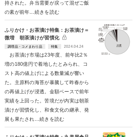
持された。弁当需要が戻って混ぜご飯
の素が前年…続きを読む
ふりかけ・お茶漬け特集：お茶漬け＝
微増 朝茶漬けが習慣化
2024.04.24
調理品・コメまわり品
特集
お茶漬け市場は23年度、前年比2％
増の180億円で着地したとみられ、コ
スト高の値上げによる数量減が響い
た。主原料の海苔が暴騰して昨春から
の再値上げが浸透。金額ベースで前年
実績を上回った。苦境だが内実は朝茶
漬けが習慣化し、和食文化の継承、発
展も果たされ…続きを読む