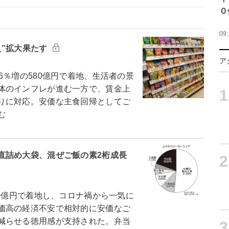
０
09
え”拡大果たす
ア
％増の580億円で着地、生活者の景
体のインフレが進む一方で、賃金上
1
りに対応。安価な主食回帰としてご
む
直詰め大袋、混ぜご飯の素2桁成長
2
0億円で着地し、コロナ禍から一気に
価高の経済不安で相対的に安価なご
減らせる徳用感が支持された。弁当
3