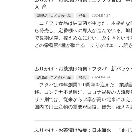
入
2024.04.24
調理品・コメまわり品
特集
ニチフリ食品は納豆菌が生きた、本格的な味
ら発売し、定番棚への導入が進んでいる。旭
で長期保存、控えめなにおい、糸引きという
どの栄養素4種が取れる「ふりかけエー…続
ふりかけ・お茶漬け特集：フタバ 新パッケ
2024.04.24
調理品・コメまわり品
特集
フタバは昨年創業110周年を迎えた。業績
移。コンテナ不足解消、コロナ禍後の人流復
リア別では、従来から比率が高い北米に加
国内では土産物の需要が回復。観光…続きを
ふりかけ・お茶漬け特集：日本海水 「まぜ