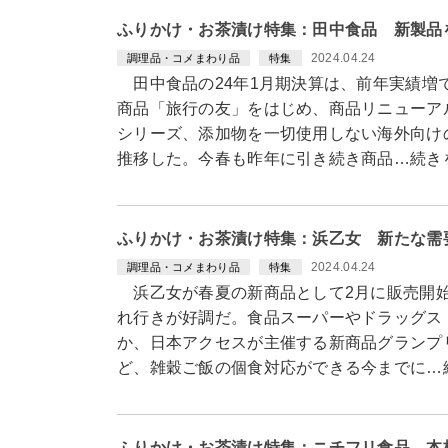
ふりかけ・お茶漬け特集：田中食品 新製品
2024.04.24
調理品・コメまわり品
特集
田中食品の24年1月期決算は、前年実績増
商品「旅行の友」をはじめ、商品リニューア
シリーズ、添加物を一切使用しない海外向け
推移した。今春も昨年に引き続き商品…続き
ふりかけ・お茶漬け特集：浜乙女 新たな需
2024.04.24
調理品・コメまわり品
特集
浜乙女が春夏の新商品として2月に販売開始
れ行きが好調だ。食品スーパーやドラッグス
か、日本アクセスが主催する新商品グランプ
ど、雑穀ご飯の個食対応ができる今までに…
ふりかけ・お茶漬け特集：ニチフリ食品 本