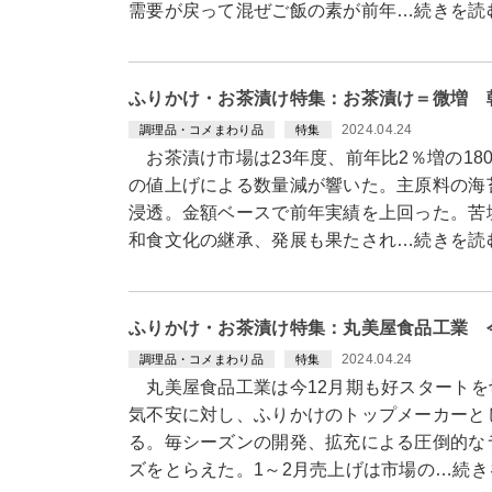
需要が戻って混ぜご飯の素が前年…続きを読
ふりかけ・お茶漬け特集：お茶漬け＝微増 
2024.04.24
調理品・コメまわり品
特集
お茶漬け市場は23年度、前年比2％増の18
の値上げによる数量減が響いた。主原料の海
浸透。金額ベースで前年実績を上回った。苦
和食文化の継承、発展も果たされ…続きを読
ふりかけ・お茶漬け特集：丸美屋食品工業 
2024.04.24
調理品・コメまわり品
特集
丸美屋食品工業は今12月期も好スタートを
気不安に対し、ふりかけのトップメーカーと
る。毎シーズンの開発、拡充による圧倒的な
ズをとらえた。1～2月売上げは市場の…続き