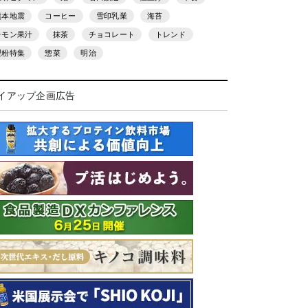
熊本地震
コーヒー
雪印乳業
海苔
レモン果汁
抹茶
チョコレート
トレンド
製粉特集
惣菜
明治
イアップ企画広告