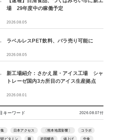
【速報】日清食品、つくばみらい市に新工
場 29年度中の稼働予定
2026.08.05
.
ラベルレスPET飲料、バラ売り可能に
2026.08.05
.
新工場紹介：さかえ屋・アイス工場 シャ
トレーゼ国内3カ所目のアイス生産拠点
2026.08.01
目キーワード
2026.08.07付
特集
日本アクセス
〔熊本地震影響〕
コラボ
理研ビタミン
麺
岩田醸造
値上げ
中食