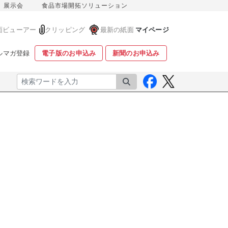
展示会
食品市場開拓ソリューション
面ビューアー
クリッピング
最新の紙面
マイページ
ルマガ登録
電子版のお申込み
新聞のお申込み
検索