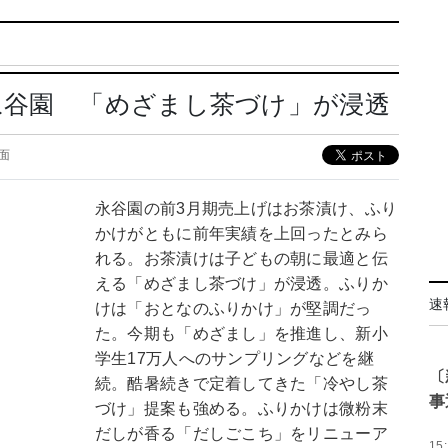
永谷園 「めざまし茶づけ」が浸透
0面
永谷園の前3月期売上げはお茶漬け、ふり
かけがともに前年実績を上回ったとみら
れる。お茶漬けは子どもの朝に最適と伝
える「めざまし茶づけ」が浸透。ふりか
速
けは「おとなのふりかけ」が堅調だっ
た。今期も「めざまし」を推進し、新小
学生17万人へのサンプリングなどを継
〔
続。酷暑続きで定着してきた「冷やし茶
事
づけ」提案も強める。ふりかけは微粉末
だしが香る「だしごこち」をリニューア
15