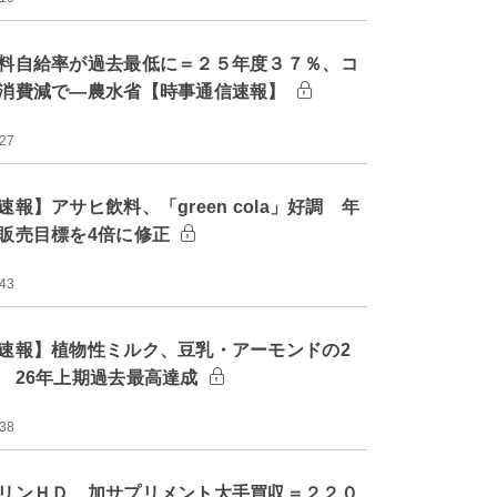
料自給率が過去最低に＝２５年度３７％、コ
消費減で―農水省【時事通信速報】
:27
速報】アサヒ飲料、「green cola」好調 年
販売目標を4倍に修正
:43
速報】植物性ミルク、豆乳・アーモンドの2
 26年上期過去最高達成
:38
リンＨＤ、加サプリメント大手買収＝２２０