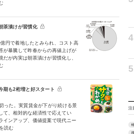
む
朝茶漬けが習慣化
4
0億円で着地したとみられ、コスト高
苔が暴騰して昨春からの再値上げが
境だが内実は朝茶漬けが習慣化し、
む
5
今期も2桁増と好スタート
切った。実質賃金が下がり続ける景
注
して、相対的な経済性で応えてい
ラインアップ、価値提案で現代ニー
を読む