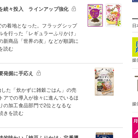
を続々投入 ラインアップ強化
日
での着地となった。フラッグシップ
ルを行った「レギュラーふりかけ」
の新商品「世界の友」などが順調に
を読む
媒
要発掘に手応え
した「炊かずに雑穀ごはん」の売
トアでの導入が徐々に進んでいるほ
媒
リの加工食品部門で2位となるな
続きを読む
格的味わい「納豆ふりかけ」定番導