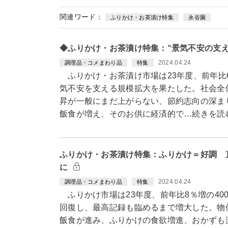
関連ワード：
ふりかけ・お茶漬け特集
永谷園
◆ふりかけ・お茶漬け特集：“景気不安の支
2024.04.24
調理品・コメまわり品
特集
ふりかけ・お茶漬け市場は23年度、前年比6
気不安を支える規模拡大を果たした。社会全
昇が一般にまだ上がらない、節約志向の深ま
飯食が増え、そのお供に経済的で…続きを読
ふりかけ・お茶漬け特集：ふりかけ＝好調 
に
2024.04.24
調理品・コメまわり品
特集
ふりかけ市場は23年度、前年比8％増の40
回復し、最高記録も臨めるまで増大した。物
飯食が進み、ふりかけの食欲増進、おかずも