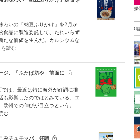
媒
わいの「納豆ふりかけ」を2月か
特
松食品に製造委託して、たれいらず
新たな価値を生んだ。カルシウムな
きを読む
ージ、「ふたば坊や」前面に
面では、最近は特に海外が好調に推
活も影響したのではとみている。エ
え、欧州での伸びが目立つという。
読む
こみチュモッパ」好調