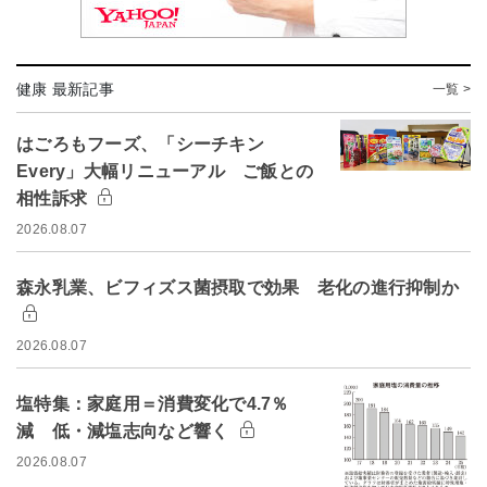
健康 最新記事
一覧 >
はごろもフーズ、「シーチキン
Every」大幅リニューアル ご飯との
相性訴求
2026.08.07
森永乳業、ビフィズス菌摂取で効果 老化の進行抑制か
2026.08.07
塩特集：家庭用＝消費変化で4.7％
減 低・減塩志向など響く
2026.08.07