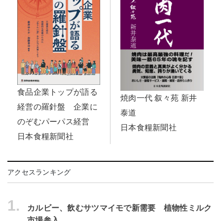
食品企業トップが語る
焼肉一代 叙々苑 新井
経営の羅針盤 企業に
泰道
のぞむパーパス経営
日本食糧新聞社
日本食糧新聞社
アクセスランキング
1.
カルビー、飲むサツマイモで新需要 植物性ミルク
市場参入