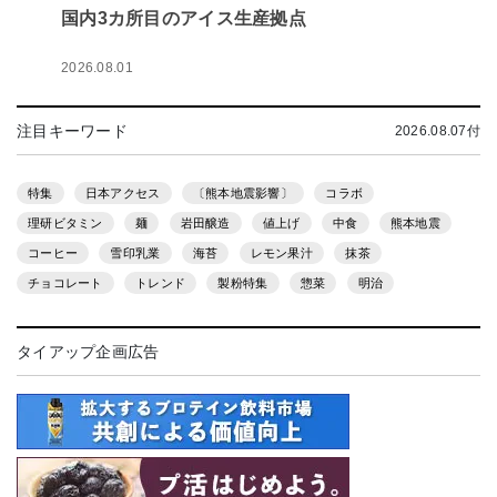
国内3カ所目のアイス生産拠点
2026.08.01
注目キーワード
2026.08.07付
特集
日本アクセス
〔熊本地震影響〕
コラボ
理研ビタミン
麺
岩田醸造
値上げ
中食
熊本地震
コーヒー
雪印乳業
海苔
レモン果汁
抹茶
チョコレート
トレンド
製粉特集
惣菜
明治
タイアップ企画広告