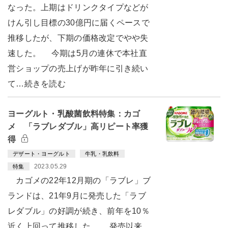
なった。上期はドリンクタイプなどが
けん引し目標の30億円に届くペースで
推移したが、下期の価格改定でやや失
速した。 今期は5月の連休で本社直
営ショップの売上げが昨年に引き続い
て…続きを読む
ヨーグルト・乳酸菌飲料特集：カゴ
メ 「ラブレダブル」高リピート率獲
得
デザート・ヨーグルト
牛乳・乳飲料
2023.05.29
特集
カゴメの22年12月期の「ラブレ」ブ
ランドは、21年9月に発売した「ラブ
レダブル」の好調が続き、前年を10％
近く上回って推移した。 発売以来、