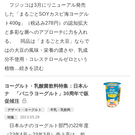
フジッコは3月にリニューアル発売
した「まるごとSOYカスピ海ヨーグル
ト400g」（税込み278円）の認知拡大
と多彩な層へのアプローチに力を入れ
る。 同品は「まるごと大豆」ならで
はの大豆の風味・栄養の濃さや、乳成
分不使用・コレステロールゼロという
植物…続きを読む
ヨーグルト・乳酸菌飲料特集：日本ル
ナ 「バニラヨーグルト」30周年で販
促傾注
デザート・ヨーグルト
牛乳・乳飲料
2023.05.29
特集
日本ルナのヨーグルト部門の22年度
（22年4月～23年3月）売上高は、前