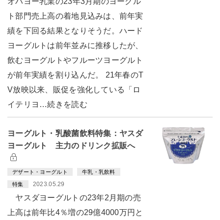
オハヨー乳業の23年3月期のヨーグル
ト部門売上高の着地見込みは、前年実
績を下回る結果となりそうだ。ハード
ヨーグルトは前年並みに推移したが、
飲むヨーグルトやフルーツヨーグルト
が前年実績を割り込んだ。 21年春のT
V放映以来、販促を強化している「ロ
イテリヨ…続きを読む
ヨーグルト・乳酸菌飲料特集：ヤスダ
ヨーグルト 主力のドリンク拡販へ
デザート・ヨーグルト
牛乳・乳飲料
2023.05.29
特集
ヤスダヨーグルトの23年2月期の売
上高は前年比4％増の29億4000万円と