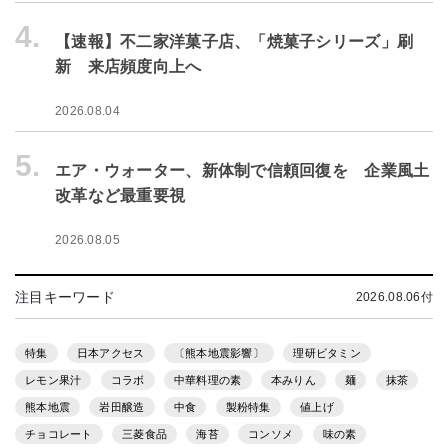
4.
【速報】不二家洋菓子店、「焼菓子シリーズ」刷
新 来店頻度向上へ
2026.08.04
5.
エア・ウォーター、新体制で信頼回復を 企業風土
改革など最重要視
2026.08.05
注目キーワード
2026.08.06付
特集
日本アクセス
〔熊本地震影響〕
理研ビタミン
レモン果汁
コラボ
中華料理の素
本みりん
麺
抹茶
熊本地震
岩田醸造
中食
製粉特集
値上げ
チョコレート
三菱食品
海苔
コンソメ
味の素