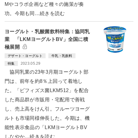
Mやコラボ企画など種々の施策が奏
功。今期も同…続きを読む
ヨーグルト・乳酸菌飲料特集：協同乳
業 「LKMヨーグルトBV」全国に積
極展開
デザート・ヨーグルト
牛乳・乳飲料
2023.05.29
特集
協同乳業の23年3月期ヨーグルト部
門は、前年を約8％上回って着地し
た。「ビフィズス菌LKM512」を配合
した商品群が市販用・宅配用で善戦
し、売上高をけん引。フルーツヨーグ
ルトも市場同様伸長した。今期は、機
能性表示食品の「LKMヨーグルトBV
しなやか…続きを読む