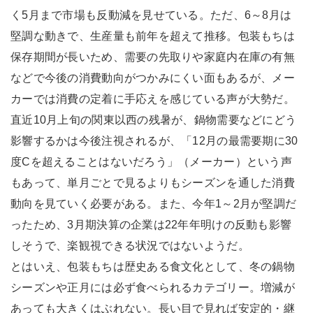
く5月まで市場も反動減を見せている。ただ、6～8月は
堅調な動きで、生産量も前年を超えて推移。包装もちは
保存期間が長いため、需要の先取りや家庭内在庫の有無
などで今後の消費動向がつかみにくい面もあるが、メー
カーでは消費の定着に手応えを感じている声が大勢だ。
直近10月上旬の関東以西の残暑が、鍋物需要などにどう
影響するかは今後注視されるが、「12月の最需要期に30
度Cを超えることはないだろう」（メーカー）という声
もあって、単月ごとで見るよりもシーズンを通した消費
動向を見ていく必要がある。また、今年1～2月が堅調だ
ったため、3月期決算の企業は22年年明けの反動も影響
しそうで、楽観視できる状況ではないようだ。
とはいえ、包装もちは歴史ある食文化として、冬の鍋物
シーズンや正月には必ず食べられるカテゴリー。増減が
あっても大きくはぶれない。長い目で見れば安定的・継