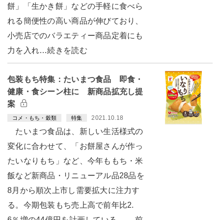
餅」「生かき餅」などの手軽に食べら
れる簡便性の高い商品が伸びており、
小売店でのバラエティー商品定着にも
力を入れ…続きを読む
包装もち特集：たいまつ食品 即食・
健康・食シーン柱に 新商品拡充し提
案
2021.10.18
コメ・もち・穀類
特集
たいまつ食品は、新しい生活様式の
変化に合わせて、「お餅屋さんが作っ
たいなりもち」など、今年ももち・米
飯など新商品・リニューアル品28品を
8月から順次上市し需要拡大に注力す
る。今期包装もち売上高で前年比2.
6％増の44億円を計画している。 前