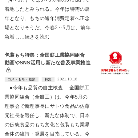
着地したとみられる。今年は特需の裏
年となり、もちの通年消費定着へ正念
場となりそうだ。今春3～5月は、前年
急増し…続きを読む
包装もち特集：全国餅工業協同組合
動画やSNS活用し新たな普及事業推進
2021.10.18
コメ・もち・穀類
特集
●今年も品質の自主検査 全国餅工
業協同組合（全餅工）は、今年5月の
理事会で新理事長にサトウ食品の佐藤
元社長を選任し、新たな体制で、日本
の伝統食品のもち文化と包装もち業界
全体の維持・発展を目指している。今