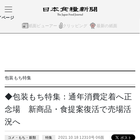
イページ
紙面ビューアー
クリッピング
最新の紙面
包装もち特集
◆包装もち特集：通年消費定着へ正
念場 新商品・食提案復活で売場活
況へ
2021.10.18 12310号 06面
コメ・もち・穀類
特集