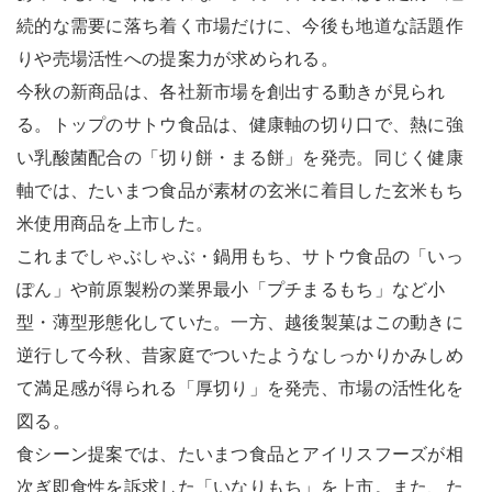
続的な需要に落ち着く市場だけに、今後も地道な話題作
りや売場活性への提案力が求められる。
今秋の新商品は、各社新市場を創出する動きが見られ
る。トップのサトウ食品は、健康軸の切り口で、熱に強
い乳酸菌配合の「切り餅・まる餅」を発売。同じく健康
軸では、たいまつ食品が素材の玄米に着目した玄米もち
米使用商品を上市した。
これまでしゃぶしゃぶ・鍋用もち、サトウ食品の「いっ
ぽん」や前原製粉の業界最小「プチまるもち」など小
型・薄型形態化していた。一方、越後製菓はこの動きに
逆行して今秋、昔家庭でついたようなしっかりかみしめ
て満足感が得られる「厚切り」を発売、市場の活性化を
図る。
食シーン提案では、たいまつ食品とアイリスフーズが相
次ぎ即食性を訴求した「いなりもち」を上市。また、た