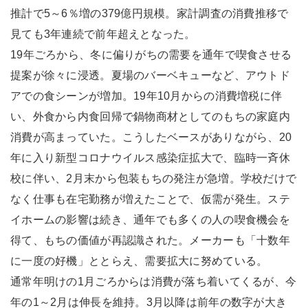
推計で5～6％増の379億円規模。家計調査の消費推移で
見ても3年連続で前年超えとなった。
19年ごろから、冬に偏りがちの需要を通年で喫食させる
提案が徐々に浸透。夏場のバーベキューなど、アウトド
アでの食シーンが増加。19年10月からの消費増税に伴
い、外食から内食回帰で鍋物商材としてのもちの家庭内
消費が高まっていた。こうしたベースがありながら、20
年に入り新型コロナウイルス感染症拡大で、臨時一斉休
校に伴い、2月末から包装もちの発注が急増。学校だけで
なく仕事も在宅勤務が増えたことで、仮需が発生。ステ
イホームの影響は続き、通年でも多くの人の喫食機会を
得て、もちの価値が再認識された。メーカーも「十数年
に一度の好機」ととらえ、需要拡大に努めている。
通常年明けの1月ごろからは消費が落ち着いてくるが、今
年の1～2月は伸長を維持。3月以降は前年の数字が大き