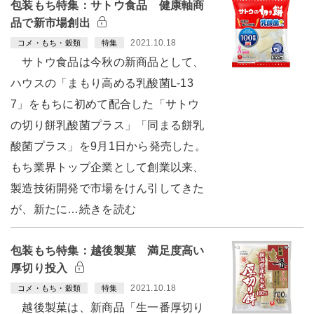
包装もち特集：サトウ食品 健康軸商
品で新市場創出
2021.10.18
コメ・もち・穀類
特集
サトウ食品は今秋の新商品として、
ハウスの「まもり高める乳酸菌L-13
7」をもちに初めて配合した「サトウ
の切り餅乳酸菌プラス」「同まる餅乳
酸菌プラス」を9月1日から発売した。
もち業界トップ企業として創業以来、
製造技術開発で市場をけん引してきた
が、新たに…続きを読む
包装もち特集：越後製菓 満足度高い
厚切り投入
2021.10.18
コメ・もち・穀類
特集
越後製菓は、新商品「生一番厚切り