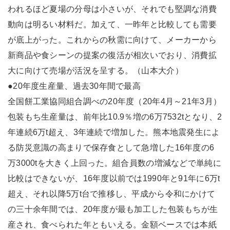
われるほど夏場の分母は小さいが、それでも堅調な消費
動向は明るい材料だ。加えて、一昨年と比較しても需要
が底上がった。これからの秋需に向けて、メーカーから
新商品や食シーンの提案の復活が相次いでおり、消費拡
大に向けて売場が活況を呈する。（山本大介）
●20年度生産量、過去30年間で最高
全国餅工業協同組合調べの20年度（20年4月～21年3月）
包装もち生産量は、前年比10.9％増の6万7532tとなり、2
年連続6万t超え、3年連続で増加した。熊本地震発生によ
る防災意識の高まりで保存食として急増した16年度の6
万3000tを大きく上回った。組合員数の増減などで単純に
比較はできないが、16年度以前では1990年と91年に6万t
超え、それ以降5万t台で推移し、平成から令和にかけて
の三十余年間では、20年度が最も加工した包装もちが生
産され、食べられた年ともいえる。金額ベースでは本紙