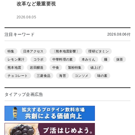
改革など最重要視
2026.08.05
注目キーワード
2026.08.06付
特集
日本アクセス
〔熊本地震影響〕
理研ビタミン
レモン果汁
コラボ
中華料理の素
本みりん
麺
抹茶
熊本地震
岩田醸造
中食
製粉特集
値上げ
チョコレート
三菱食品
海苔
コンソメ
味の素
タイアップ企画広告