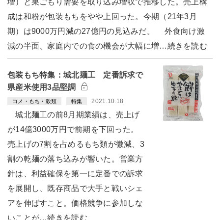
増）と巣ごもり需要を取り込み増収で推移した。売上構
成は和粉が包装もちをやや上回った。今期（21年3月
期）は9000万円減の27億円の見込みだ。 外食向け激
減の半面、家庭内での食の機会が大幅に増…続きを読む
包装もち特集：城北麺工 定番訴求で
県産米使用3品堅調
2021.10.18
コメ・もち・穀類
特集
城北麺工の前8月期業績は、売上げ
が14億3000万円で前期を下回った。
売上げの7割を占めるもち類が微減、3
割の乾麺の落ち込みが響いた。営業方
針は、利益確保を第一に定番での訴求
を展開し、既存商品で大手と戦いシェ
アを伸ばすこと。価格競争に参加しな
いことが…続きを読む