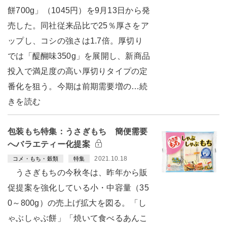
餅700g」（1045円）を9月13日から発
売した。同社従来品比で25％厚さをア
ップし、コシの強さは1.7倍。厚切り
では「醍醐味350g」を展開し、新商品
投入で満足度の高い厚切りタイプの定
番化を狙う。今期は前期需要増の…続
きを読む
包装もち特集：うさぎもち 簡便需要
へバラエティー化提案
2021.10.18
コメ・もち・穀類
特集
うさぎもちの今秋冬は、昨年から販
促提案を強化している小・中容量（35
0～800g）の売上げ拡大を図る。「し
ゃぶしゃぶ餅」「焼いて食べるあんこ