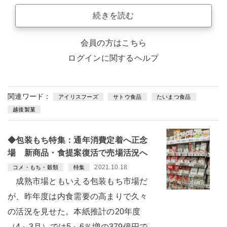
続きを読む
会員の方はこちら
ログインに関するヘルプ
関連ワード：
アイリスフーズ
サトウ食品
たいまつ食品
越後製菓
◆包装もち特集：通年消費定着へ正念
場 新商品・食提案復活で売場活況へ
2021.10.18
コメ・もち・穀類
特集
成熟市場ともいえる包装もち市場だ
が、昨年度は内食需要の高まりで久々
の活況を見せた。本紙推計の20年度
（4～3月）では5～6％増の379億円で