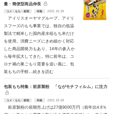
量・簡便型商品伸長
2021.10.18
コメ・もち・穀類
特集
アイリスオーヤマグループ、アイリ
スフーズのもち事業では、独自の低温
製法で精米した国内産水稲もち米だけ
を使用。消費ニーズにきめ細かく対応
した商品開発力もあり、14年の参入か
ら毎年拡大してきた。特に前年は、コ
ロナ禍の巣ごもり需要を追い風に、包
装もちの手軽…続きを読む
包装もち特集：前原製粉 「ながモチフィルム」に注力
2021.10.18
コメ・もち・穀類
特集
前原製粉の前期売上げは27億9000万円（前年比4.8％