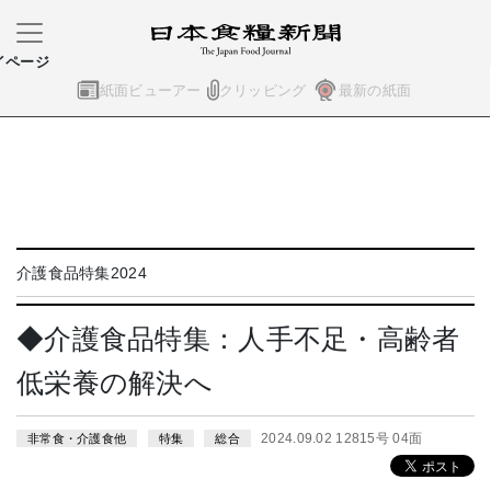
イページ
紙面ビューアー
クリッピング
最新の紙面
介護食品特集2024
◆介護食品特集：人手不足・高齢者
低栄養の解決へ
2024.09.02 12815号 04面
非常食・介護食他
特集
総合