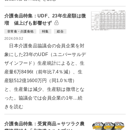
介護食品特集：UDF、23年生産額は微
増 値上げも影響せず
非常食・介護食他
特集
総合
2024.09.02
日本介護食品協議会の会員企業を対
象にした23年のUDF（ユニバーサルデ
ザインフード）生産統計によると、生
産量6万8496t（前年比7.4％減）、生
産額512億1600万円（同1.0％増）
と、生産量は減少、生産額は微増とな
った。協議会では会員企業の1年…続
きを読む
介護食品特集：受賞商品＝サツラク農