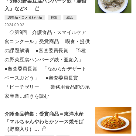
「5種の野菜豆腐ハンバーグ鉄・亜鉛
入」など3…
調理品・コメまわり品
特集
総合
2024.09.02
◇第9回「介護食品・スマイルケア
食コンクール」受賞商品 喫食・提供
の課題解消 ●審査委員長賞 「5種
の野菜豆腐ハンバーグ鉄・亜鉛入」
●審査委員長賞 「なめらかデザート
ベースぶどう」 ●審査委員長賞
「ピーチゼリー」 業務用食品卸の尾
家産業…続きを読む
介護食品特集：受賞商品＝東洋水産
「マルちゃんやわらかソース焼そば
（野菜入り）…