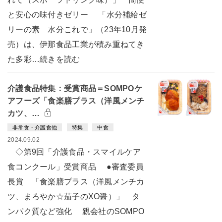
と安心の味付きゼリー 「水分補給ゼ
リーの素 水分これで」（23年10月発
売）は、伊那食品工業が積み重ねてき
た多彩…続きを読む
介護食品特集：受賞商品＝SOMPOケ
アフーズ「食楽膳プラス（洋風メンチ
カツ、…
非常食・介護食他
特集
中食
2024.09.02
◇第9回「介護食品・スマイルケア
食コンクール」受賞商品 ●審査委員
長賞 「食楽膳プラス（洋風メンチカ
ツ、まろやか☆茄子のXO醤）」 タ
ンパク質など強化 親会社のSOMPO