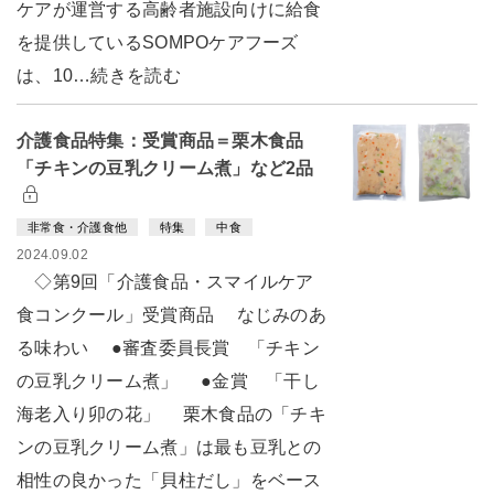
ケアが運営する高齢者施設向けに給食
を提供しているSOMPOケアフーズ
は、10…続きを読む
介護食品特集：受賞商品＝栗木食品
「チキンの豆乳クリーム煮」など2品
非常食・介護食他
特集
中食
2024.09.02
◇第9回「介護食品・スマイルケア
食コンクール」受賞商品 なじみのあ
る味わい ●審査委員長賞 「チキン
の豆乳クリーム煮」 ●金賞 「干し
海老入り卯の花」 栗木食品の「チキ
ンの豆乳クリーム煮」は最も豆乳との
相性の良かった「貝柱だし」をベース