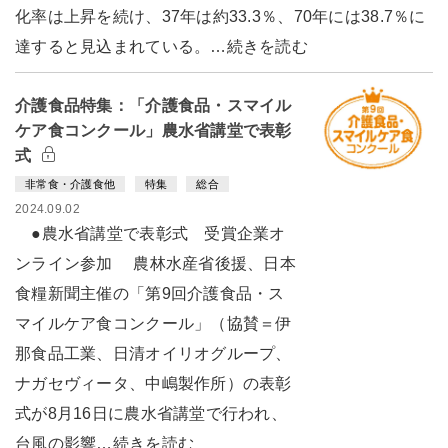
化率は上昇を続け、37年は約33.3％、70年には38.7％に
達すると見込まれている。…続きを読む
介護食品特集：「介護食品・スマイル
ケア食コンクール」農水省講堂で表彰
式
非常食・介護食他
特集
総合
2024.09.02
●農水省講堂で表彰式 受賞企業オ
ンライン参加 農林水産省後援、日本
食糧新聞主催の「第9回介護食品・ス
マイルケア食コンクール」（協賛＝伊
那食品工業、日清オイリオグループ、
ナガセヴィータ、中嶋製作所）の表彰
式が8月16日に農水省講堂で行われ、
台風の影響…続きを読む