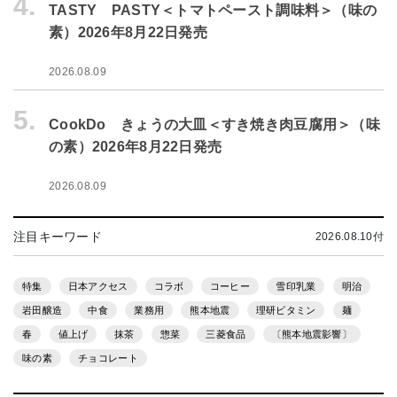
4.
TASTY PASTY＜トマトペースト調味料＞（味の
素）2026年8月22日発売
2026.08.09
5.
CookDo きょうの大皿＜すき焼き肉豆腐用＞（味
の素）2026年8月22日発売
2026.08.09
注目キーワード
2026.08.10付
特集
日本アクセス
コラボ
コーヒー
雪印乳業
明治
岩田醸造
中食
業務用
熊本地震
理研ビタミン
麺
春
値上げ
抹茶
惣菜
三菱食品
〔熊本地震影響〕
味の素
チョコレート