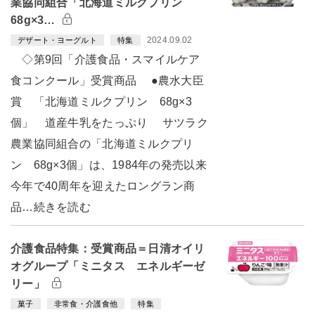
業協同組合「北海道ミルクプリン
68g×3…
2024.09.02
デザート・ヨーグルト
特集
◇第9回「介護食品・スマイルケア
食コンクール」受賞商品 ●農水大臣
賞 「北海道ミルクプリン 68g×3
個」 道産牛乳をたっぷり サツラク
農業協同組合の「北海道ミルクプリ
ン 68g×3個」は、1984年の発売以来
今年で40周年を迎えたロングラン商
品…続きを読む
介護食品特集：受賞商品＝日清オイリ
オグループ「ミニタス エネルギーゼ
リー」
菓子
非常食・介護食他
特集