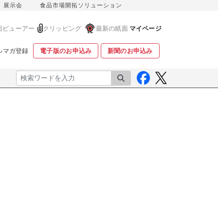
展示会
食品市場開拓ソリューション
面ビューアー
クリッピング
最新の紙面
マイページ
ルマガ登録
電子版のお申込み
新聞のお申込み
検索