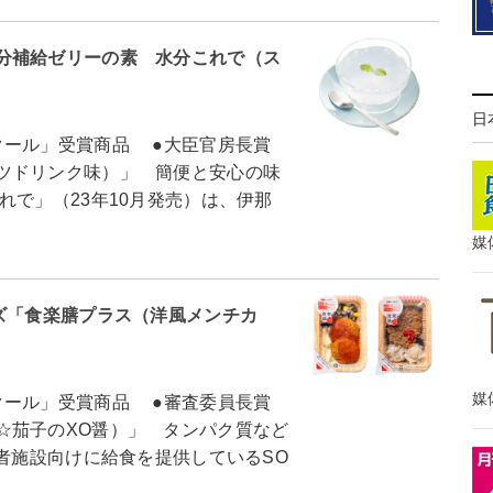
分補給ゼリーの素 水分これで（ス
日
クール」受賞商品 ●大臣官房長賞
ツドリンク味）」 簡便と安心の味
で」（23年10月発売）は、伊那
媒
ズ「食楽膳プラス（洋風メンチカ
媒
クール」受賞商品 ●審査委員長賞
☆茄子のXO醤）」 タンパク質など
者施設向けに給食を提供しているSO