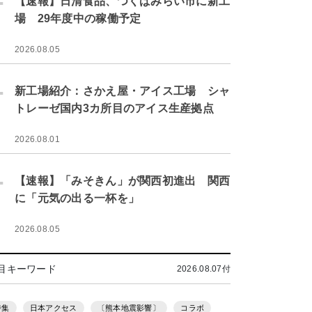
【速報】日清食品、つくばみらい市に新工
場 29年度中の稼働予定
2026.08.05
.
新工場紹介：さかえ屋・アイス工場 シャ
トレーゼ国内3カ所目のアイス生産拠点
2026.08.01
.
【速報】「みそきん」が関西初進出 関西
に「元気の出る一杯を」
2026.08.05
目キーワード
2026.08.07付
特集
日本アクセス
〔熊本地震影響〕
コラボ