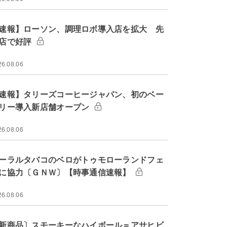
速報】ローソン、調理ロボ導入店を拡大 先
店で好評
26.08.06
速報】タリーズコーヒージャパン、初のベー
リー導入新店舗オープン
26.08.06
ーラルタバコのベロがトゥモローランドフェ
に協力〔ＧＮＷ〕【時事通信速報】
26.08.06
新商品〕スモーキーなハイボール＝アサヒビ