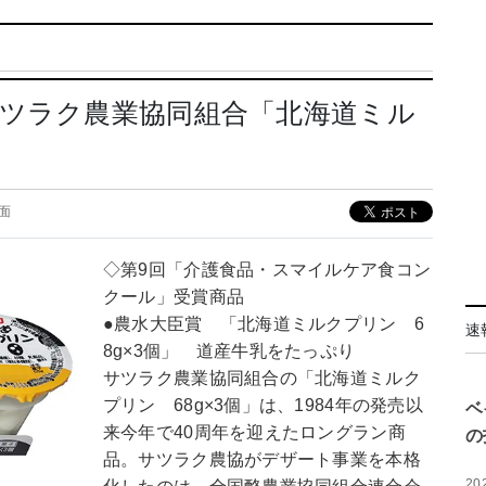
サツラク農業協同組合「北海道ミル
5面
◇第9回「介護食品・スマイルケア食コン
クール」受賞商品
●農水大臣賞 「北海道ミルクプリン 6
速
8g×3個」 道産牛乳をたっぷり
サツラク農業協同組合の「北海道ミルク
プリン 68g×3個」は、1984年の発売以
ベ
来今年で40周年を迎えたロングラン商
の
品。サツラク農協がデザート事業を本格
20