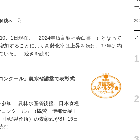
ー
解決へ
20
ア
年10月1日現在、「2024年版高齢社会白書」）となって
増加することにより高齢化率は上昇を続け、37年は約
まれている。…続きを読む
1
コンクール」農水省講堂で表彰式
2
ン参加 農林水産省後援、日本食糧
食コンクール」（協賛＝伊那食品工
中嶋製作所）の表彰式が8月16日
読む
3