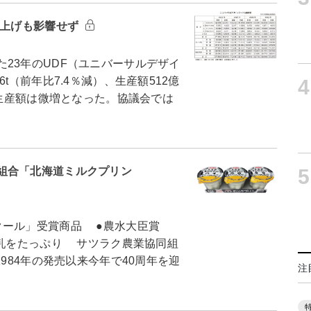
値上げも影響せず
23年のUDF（ユニバーサルデザイ
t（前年比7.4％減）、生産額512億
4
、生産額は微増となった。協議会では
同組合「北海道ミルクプリン
5
クール」受賞商品 ●農水大臣賞
牛乳をたっぷり サツラク農業協同組
1984年の発売以来今年で40周年を迎
注