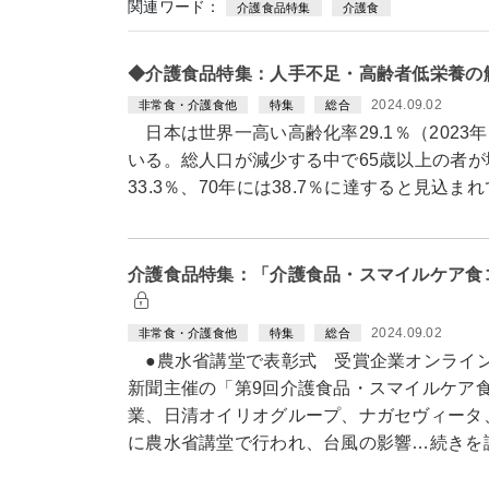
関連ワード：
介護食品特集
介護食
◆介護食品特集：人手不足・高齢者低栄養の
2024.09.02
非常食・介護食他
特集
総合
日本は世界一高い高齢化率29.1％（2023
いる。総人口が減少する中で65歳以上の者が
33.3％、70年には38.7％に達すると見込
介護食品特集：「介護食品・スマイルケア食
2024.09.02
非常食・介護食他
特集
総合
●農水省講堂で表彰式 受賞企業オンライ
新聞主催の「第9回介護食品・スマイルケア
業、日清オイリオグループ、ナガセヴィータ、
に農水省講堂で行われ、台風の影響…続きを