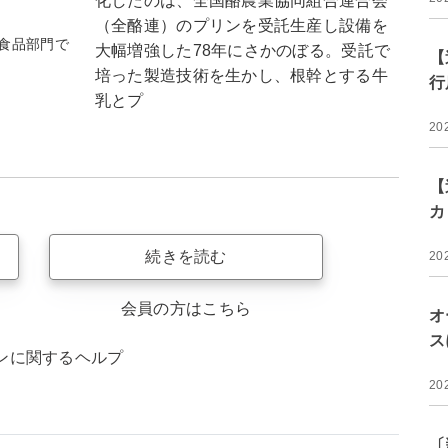
化したのは、全国酪農業協同組合連合会
（全酪連）のプリンを受託生産し設備を
食品部門で
大幅増強した78年にさかのぼる。受託で
【
培った製造技術を生かし、根幹とする牛
行
乳とプ
20
【
カ
続きを読む
20
会員の方はこちら
オ
ス
ンに関するヘルプ
20
〔