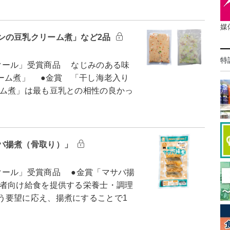
媒
ンの豆乳クリーム煮」など2品
特
クール」受賞商品 なじみのある味
ーム煮」 ●金賞 「干し海老入り
ム煮」は最も豆乳との相性の良かっ
バ揚煮（骨取り）」
ール」受賞商品 ●金賞「マサバ揚
者向け給食を提供する栄養士・調理
う要望に応え、揚煮にすることで1