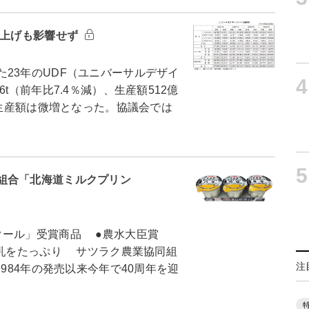
値上げも影響せず
23年のUDF（ユニバーサルデザイ
4
t（前年比7.4％減）、生産額512億
、生産額は微増となった。協議会では
5
同組合「北海道ミルクプリン
クール」受賞商品 ●農水大臣賞
牛乳をたっぷり サツラク農業協同組
注
1984年の発売以来今年で40周年を迎