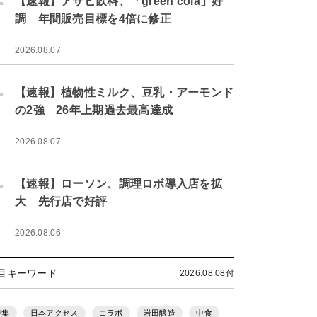
【速報】アサヒ飲料、「green cola」好
調 年間販売目標を4倍に修正
2026.08.07
.
【速報】植物性ミルク、豆乳・アーモンド
の2強 26年上期過去最高達成
2026.08.07
.
【速報】ローソン、調理ロボ導入店を拡
大 先行店で好評
2026.08.06
目キーワード
2026.08.08付
特集
日本アクセス
コラボ
岩田醸造
中食