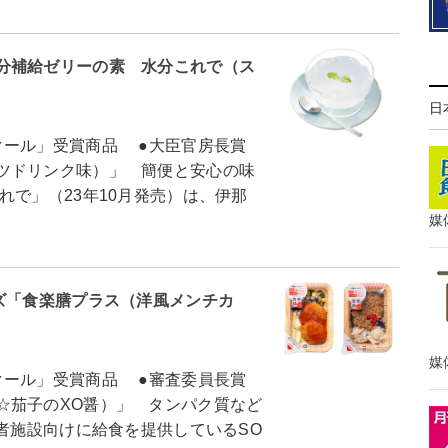
分補給ゼリーの素 水分これで（ス
日
クール」受賞商品 ●大臣官房長賞
ツドリンク味）」 簡便と安心の味
で」（23年10月発売）は、伊那
媒
ズ「食楽膳プラス（洋風メンチカ
媒
クール」受賞商品 ●審査委員長賞
☆茄子のXO醤）」 タンパク質など
者施設向けに給食を提供しているSO