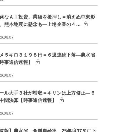
発なＡＩ投資、業績を後押し＝消えぬ中東影
、熊本地震に懸念も―上場企業の４…
26.08.07
メ５キロ３１９８円＝６週連続下落―農水省
時事通信速報】
26.08.07
ール大手３社が増収＝キリンは上方修正―６
中間決算【時事通信速報】
26.08.07
速報】農水省、食料自給率 25年度37％に下