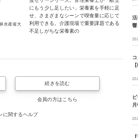
度ゼリーシリーズ。管理栄養士が「献立
にもう少し足したい」栄養素を手軽に足
せ、さまざまなシーンで喫食量に応じて
活
利用できる。介護現場で重要課題である
林水産省大
響
不足しがちな栄養素の
20
コ
【
20
続きを読む
ビ
会員の方はこちら
月
ンに関するヘルプ
20
【