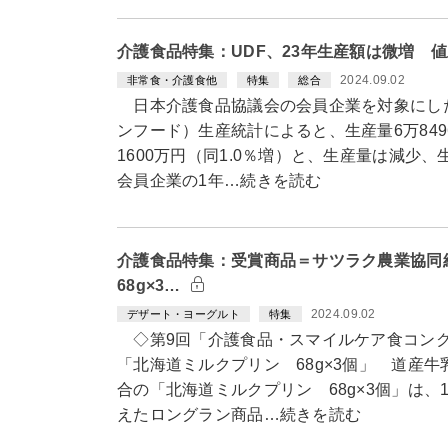
介護食品特集：UDF、23年生産額は微増 
2024.09.02
非常食・介護食他
特集
総合
日本介護食品協議会の会員企業を対象にした
ンフード）生産統計によると、生産量6万8496
1600万円（同1.0％増）と、生産量は減少
会員企業の1年…続きを読む
介護食品特集：受賞商品＝サツラク農業協
68g×3…
2024.09.02
デザート・ヨーグルト
特集
◇第9回「介護食品・スマイルケア食コン
「北海道ミルクプリン 68g×3個」 道産
合の「北海道ミルクプリン 68g×3個」は、
えたロングラン商品…続きを読む