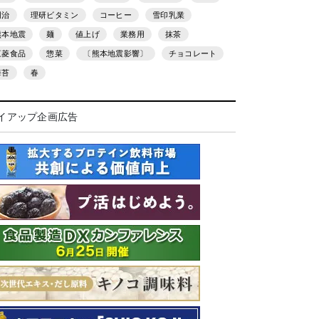
明治
理研ビタミン
コーヒー
雪印乳業
熊本地震
麺
値上げ
業務用
抹茶
三菱食品
惣菜
〔熊本地震影響〕
チョコレート
海苔
春
イアップ企画広告