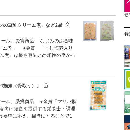
媒
ンの豆乳クリーム煮」など2品
特
クール」受賞商品 なじみのある味
ーム煮」 ●金賞 「干し海老入り
ム煮」は最も豆乳との相性の良かっ
バ揚煮（骨取り）」
ール」受賞商品 ●金賞「マサバ揚
者向け給食を提供する栄養士・調理
う要望に応え、揚煮にすることで1