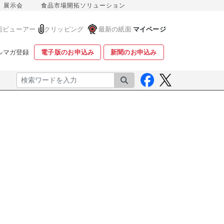
展示会
食品市場開拓ソリューション
面ビューアー
クリッピング
最新の紙面
マイページ
ルマガ登録
電子版のお申込み
新聞のお申込み
検索