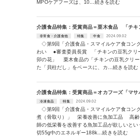
MPOケアフーズは、10…続きを読む
介護食品特集：受賞商品＝栗木食品 「チキ
2024.09.02
非常食・介護食他
特集
中食
◇第9回「介護食品・スマイルケア食コン
わい ●審査委員長賞 「チキンの豆乳クリ
卯の花」 栗木食品の「チキンの豆乳クリー
た「貝柱だし」をベースに、カ…続きを読む
介護食品特集：受賞商品＝オカフーズ「マサ
2024.09.02
冷凍食品
特集
◇第9回「介護食品・スマイルケア食コンク
煮（骨取り）」 栄養改善に魚加工品 高齢
師の低栄養を改善する魚加工品が欲しいとい
切55g中のエネルギー188k…続きを読む