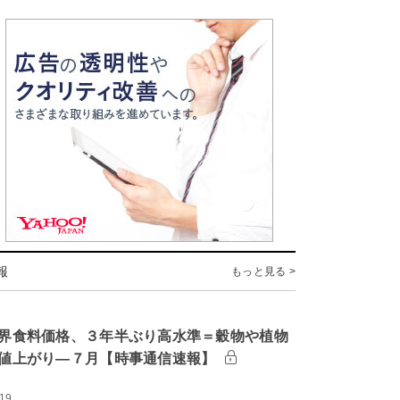
報
もっと見る >
界食料価格、３年半ぶり高水準＝穀物や植物
値上がり―７月【時事通信速報】
:19