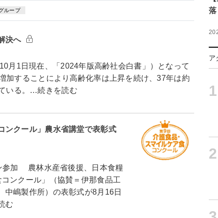
落
グループ
20
解決へ
ア
年10月1日現在、「2024年版高齢社会白書」）となって
増加することにより高齢化率は上昇を続け、37年は約
1
まれている。…続きを読む
コンクール」農水省講堂で表彰式
2
ン参加 農林水産省後援、日本食糧
食コンクール」（協賛＝伊那食品工
中嶋製作所）の表彰式が8月16日
読む
3