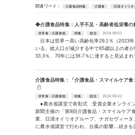
関連ワード：
介護食品特集
介護食
日清オイリオ
◆介護食品特集：人手不足・高齢者低栄養の
2024.09.02
非常食・介護食他
特集
総合
日本は世界一高い高齢化率29.1％（2023
いる。総人口が減少する中で65歳以上の者が
33.3％、70年には38.7％に達すると見込
介護食品特集：「介護食品・スマイルケア食
2024.09.02
非常食・介護食他
特集
総合
●農水省講堂で表彰式 受賞企業オンライ
新聞主催の「第9回介護食品・スマイルケア
業、日清オイリオグループ、ナガセヴィータ、
に農水省講堂で行われ、台風の影響…続きを