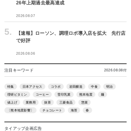
26年上期過去最高達成
2026.08.07
5.
【速報】ローソン、調理ロボ導入店を拡大 先行店
で好評
2026.08.06
注目キーワード
2026.08.08付
特集
日本アクセス
コラボ
岩田醸造
中食
明治
理研ビタミン
コーヒー
雪印乳業
熊本地震
麺
値上げ
業務用
抹茶
三菱食品
惣菜
〔熊本地震影響〕
チョコレート
海苔
春
タイアップ企画広告