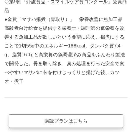
◇第9回「介護食品・スマイルケア食コンクール」受賞商
品
●金賞「マサバ揚煮（骨取り）」 栄養改善に魚加工品
高齢者向け給食を提供する栄養士・調理師の低栄養を改
善する魚加工品が欲しいという要望に応え、揚煮にする
ことで1切55g中のエネルギー188kcal、タンパク質7.4
g、脂質16.1gと高栄養の魚調理済み商品をふんわり製法
で開発した。骨を取り除き、臭み処理を行った安全で食
べやすいマサバに衣を付けじっくりと揚げた後、カツ
オ・煮干
購読プランはこちら