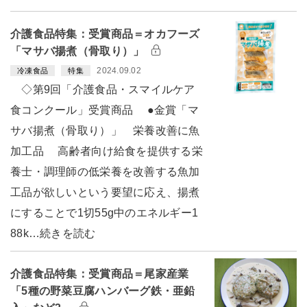
介護食品特集：受賞商品＝オカフーズ
「マサバ揚煮（骨取り）」
2024.09.02
冷凍食品
特集
◇第9回「介護食品・スマイルケア
食コンクール」受賞商品 ●金賞「マ
サバ揚煮（骨取り）」 栄養改善に魚
加工品 高齢者向け給食を提供する栄
養士・調理師の低栄養を改善する魚加
工品が欲しいという要望に応え、揚煮
にすることで1切55g中のエネルギー1
88k…続きを読む
介護食品特集：受賞商品＝尾家産業
「5種の野菜豆腐ハンバーグ鉄・亜鉛