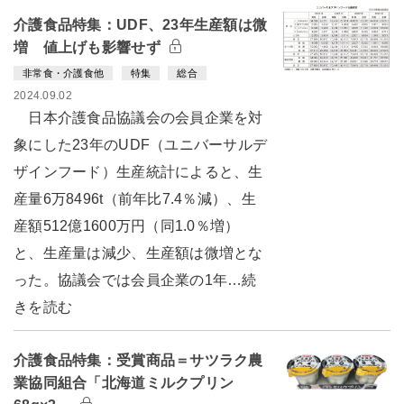
介護食品特集：UDF、23年生産額は微
増 値上げも影響せず
非常食・介護食他
特集
総合
2024.09.02
日本介護食品協議会の会員企業を対
象にした23年のUDF（ユニバーサルデ
ザインフード）生産統計によると、生
産量6万8496t（前年比7.4％減）、生
産額512億1600万円（同1.0％増）
と、生産量は減少、生産額は微増とな
った。協議会では会員企業の1年…続
きを読む
介護食品特集：受賞商品＝サツラク農
業協同組合「北海道ミルクプリン