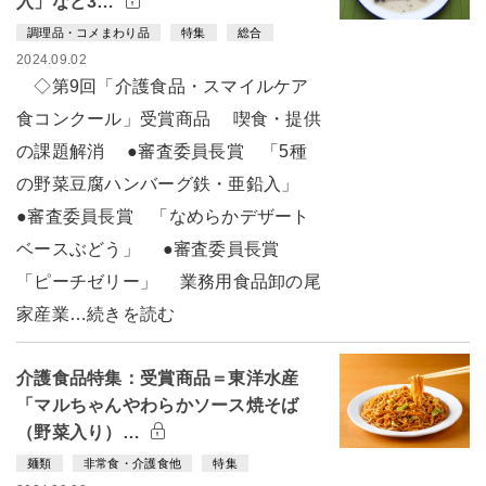
入」など3…
調理品・コメまわり品
特集
総合
2024.09.02
◇第9回「介護食品・スマイルケア
食コンクール」受賞商品 喫食・提供
の課題解消 ●審査委員長賞 「5種
の野菜豆腐ハンバーグ鉄・亜鉛入」
●審査委員長賞 「なめらかデザート
ベースぶどう」 ●審査委員長賞
「ピーチゼリー」 業務用食品卸の尾
家産業…続きを読む
介護食品特集：受賞商品＝東洋水産
「マルちゃんやわらかソース焼そば
（野菜入り）…
麺類
非常食・介護食他
特集