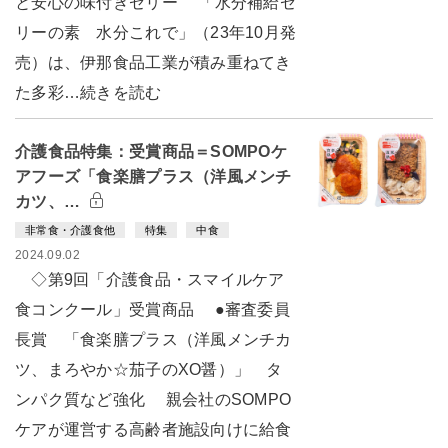
と安心の味付きゼリー 「水分補給ゼ
リーの素 水分これで」（23年10月発
売）は、伊那食品工業が積み重ねてき
た多彩…続きを読む
介護食品特集：受賞商品＝SOMPOケ
アフーズ「食楽膳プラス（洋風メンチ
カツ、…
非常食・介護食他
特集
中食
2024.09.02
◇第9回「介護食品・スマイルケア
食コンクール」受賞商品 ●審査委員
長賞 「食楽膳プラス（洋風メンチカ
ツ、まろやか☆茄子のXO醤）」 タ
ンパク質など強化 親会社のSOMPO
ケアが運営する高齢者施設向けに給食