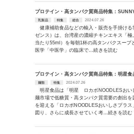
プロテイン・高タンパク質商品特集：SUNNY
2024.07.26
乳製品
特集
総合
健康補助食品などの輸入・販売を手掛けるSUN
ゼンス）は、台湾産の濃縮チキンエキス「極
当たり55ml）を毎朝1杯の高タンパクスー
医学「中医学」の臨床で…続きを読む
プロテイン・高タンパク質商品特集：明星食
2024.07.26
麺類
特集
明星食品は「明星 ロカボNOODLESお
麺市場で低糖質・高タンパク質需要の創出を
を迎える「ロカボNOODLESおいしさプラ
図り、さらに成長させていく考…続きを読む