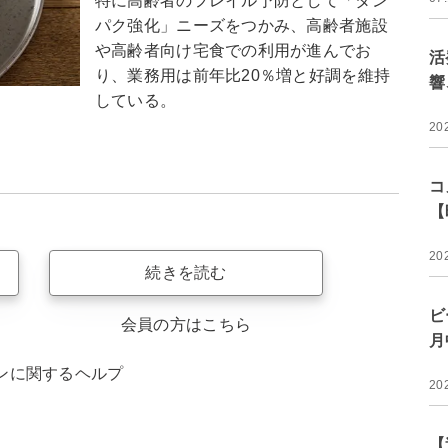
特に高齢者のフレイル予防として「タン
パク強化」ニーズをつかみ、高齢者施設
や高齢者向け宅食での利用が進んでお
活
り、業務用は前年比20％増と好調を維持
響
している。
20
コ
【
20
続きを読む
ビ
会員の方はこちら
月
ンに関するヘルプ
20
【