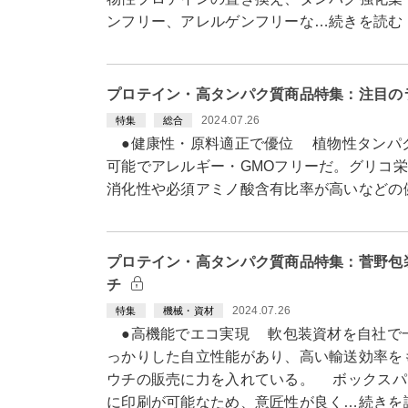
ンフリー、アレルゲンフリーな…続きを読む
プロテイン・高タンパク質商品特集：注目の
2024.07.26
特集
総合
●健康性・原料適正で優位 植物性タンパ
可能でアレルギー・GMOフリーだ。グリコ栄
消化性や必須アミノ酸含有比率が高いなどの
プロテイン・高タンパク質商品特集：菅野包
チ
2024.07.26
特集
機械・資材
●高機能でエコ実現 軟包装資材を自社で
っかりした自立性能があり、高い輸送効率を
ウチの販売に力を入れている。 ボックスパ
に印刷が可能なため、意匠性が良く…続きを