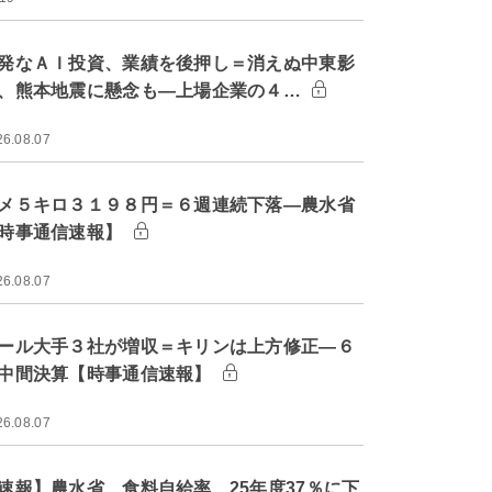
発なＡＩ投資、業績を後押し＝消えぬ中東影
、熊本地震に懸念も―上場企業の４…
26.08.07
メ５キロ３１９８円＝６週連続下落―農水省
時事通信速報】
26.08.07
ール大手３社が増収＝キリンは上方修正―６
中間決算【時事通信速報】
26.08.07
速報】農水省、食料自給率 25年度37％に下