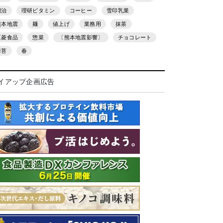
明治
理研ビタミン
コーヒー
雪印乳業
熊本地震
麺
値上げ
業務用
抹茶
三菱食品
惣菜
〔熊本地震影響〕
チョコレート
海苔
春
イアップ企画広告