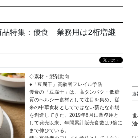
品特集：優食 業務用は2桁増継
◇素材・製剤動向
●「豆腐干」高齢者フレイル予防
優食の「豆腐干」は、高タンパク・低糖
速
質のヘルシー食材として注目を集め、従
来の中華食材としてではない新たな市場
を創造してきた。2019年8月に業務用と
世
して発売以来、年間累計販売食数は9倍に
油
まで伸びている。
07