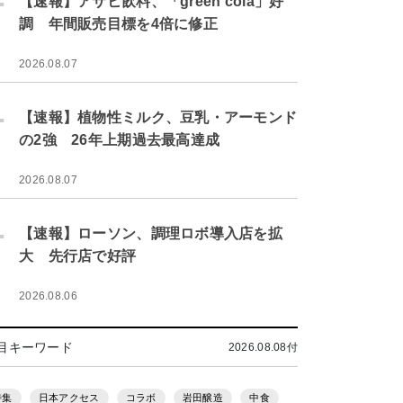
【速報】アサヒ飲料、「green cola」好
調 年間販売目標を4倍に修正
2026.08.07
.
【速報】植物性ミルク、豆乳・アーモンド
の2強 26年上期過去最高達成
2026.08.07
.
【速報】ローソン、調理ロボ導入店を拡
大 先行店で好評
2026.08.06
目キーワード
2026.08.08付
特集
日本アクセス
コラボ
岩田醸造
中食