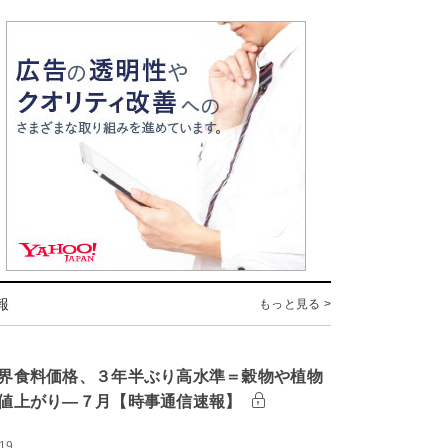
報
もっと見る >
界食料価格、３年半ぶり高水準＝穀物や植物
値上がり―７月【時事通信速報】
:19