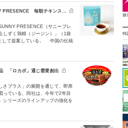
 PRESENCE 毎朝チキンス…
媒
NY PRESENCE（サニープレ
上しずく鶏精（ジージン）」（1袋
特
プとして提案している。 中国の伝統
品 「ロカボ」通じ需要創出
いしさプラス」の展開を通じて、即席
図っている。同社は、今年で2年目
ス」シリーズのラインアップの強化を