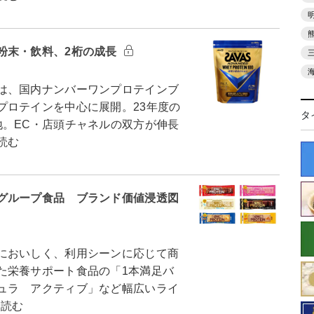
粉末・飲料、2桁の成長
は、国内ナンバーワンプロテインブ
プロテインを中心に展開。23年度の
タ
地。EC・店頭チャネルの双方が伸長
読む
グループ食品 ブランド価値浸透図
においしく、利用シーンに応じて商
た栄養サポート食品の「1本満足バ
ュラ アクティブ」など幅広いライ
を読む