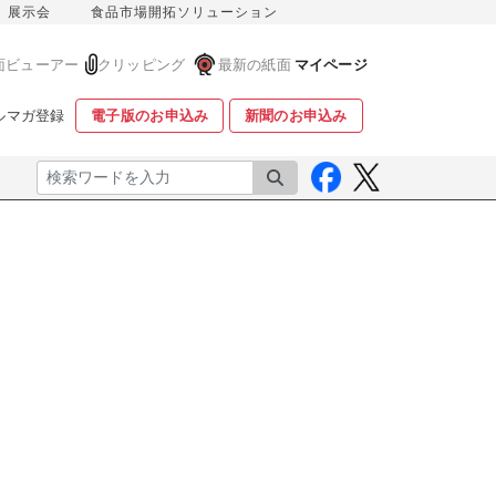
展示会
食品市場開拓ソリューション
面ビューアー
クリッピング
最新の紙面
マイページ
ルマガ登録
電子版のお申込み
新聞のお申込み
検索