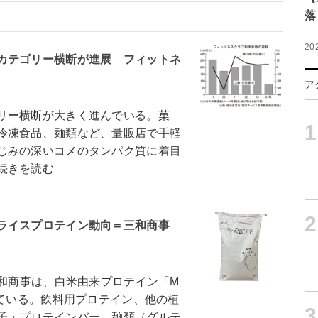
落
20
カテゴリー横断が進展 フィットネ
ア
リー横断が大きく進んでいる。菓
1
冷凍食品、麺類など、量販店で手軽
じみの深いコメのタンパク質に着目
続きを読む
2
ライスプロテイン動向＝三和商事
和商事は、白米由来プロテイン「M
している。飲料用プロテイン、他の植
3
子・プロテインバー、麺類（グルテ