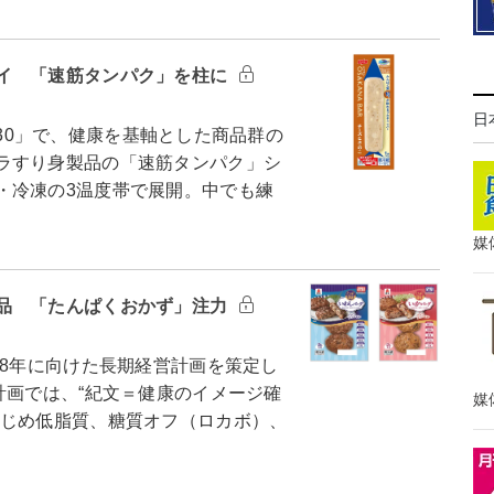
イ 「速筋タンパク」を柱に
日
2030」で、健康を基軸とした商品群の
ラすり身製品の「速筋タンパク」シ
・冷凍の3温度帯で展開。中でも練
媒
品 「たんぱくおかず」注力
38年に向けた長期経営計画を策定し
計画では、“紀文＝健康のイメージ確
媒
はじめ低脂質、糖質オフ（ロカボ）、