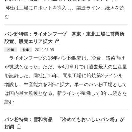
同社は工場にロボットを導入し、製造ライン…続きを読
む
パン粉特集：ライオンフーヅ 関東・東北工場に営業所
設置、販売エリア拡大
2019.07.05
粉類
特集
ライオンフーヅの18年パン粉販売は、冷食、惣菜向け
が微減となった。ただ、今4月単月では過去最大の生産量
を記録した。同社は16年、関東工場に焙焼第2ラインを
増設し、生産能力を2倍に拡大。単一のパン粉工場として
は国内最大規模となる。新ラインが稼働して3年…続きを
読む
パン粉特集：雪和食品 「冷めてもおいしいパン粉」が
好調