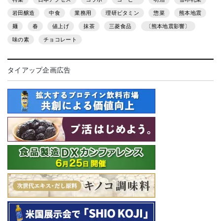
岩田醸造
中食
業務用
理研ビタミン
惣菜
熊本地震
麺
春
値上げ
抹茶
三菱食品
〔熊本地震影響〕
味の素
チョコレート
タイアップ企画広告