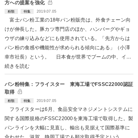
方への提案を強化
2019.07.05
粉類
特集
富士パン粉工業の18年パン粉販売は、外食チェーン向
けが伸長した。豚カツ専門店のほか、ハンバーグやギョ
ウザの練り込みなどにも使用されている。「先方からは
パン粉の食感や機能性が求められる傾向にある」（小澤
幸市社長）という。 日本食が世界でブームの中、イ…
続きを読む
パン粉特集：フライスター 東海工場でFSSC22000認証
取得
2019.07.05
粉類
特集
フライスターは6月、食品安全マネジメントシステムに
関する国際規格のFSSC22000を東海工場で取得した。製
パンラインを大幅に見直し、輸出も見据えて国際基準に
合わせた。滋賀、静岡工場でも順次取得予定という。