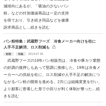
減傾向にあるが、「吸油の少ないパン
粉」などの付加価値商品は一定の支持
を得ており、引き続き同品などを健康
訴求商品とし…続きを読む
パン粉特集：武蔵野フーズ 冷食メーカー向けを柱に
人手不足解消、ロス削減も
2019.07.05
粉類
特集
武蔵野フーズの18年パン粉販売は、冷食や豚カツ業態
の好調の後押しもあって堅調に推移した。19年は冷食メ
ーカーへの供給を柱に、ロス削減や人手不足の解決につ
ながるパン粉の開発を進める。2月には組織変更を行い、
より顧客に密着した形で小回りが利く体制が整った…続
きを読む