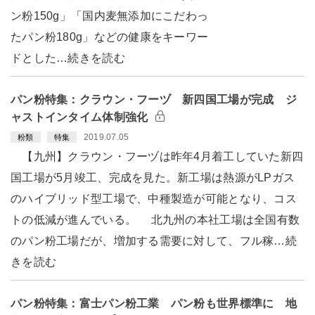
ン粉150g」「国内麦無添加にこだわっ
たパン粉180g」などの健康をキーワー
ドとした…続きを読む
パン粉特集：クラウン・フーヅ 新四国工場が完成 ジ
ャストインタイム体制強化
2019.07.05
粉類
特集
【九州】クラウン・フーヅは昨年4月着工していた新四
国工場が5月竣工、完成を見た。新工場は熱源がLPガス
のハイブリッド型工場で、中種製造が可能となり、コス
トの低減が進んでいる。 北九州の本社工場は全国有数
のパン粉工場だが、増加する需要に対して、フル稼…続
きを読む
パン粉特集：富士パン粉工業 パン粉も世界標準に 地