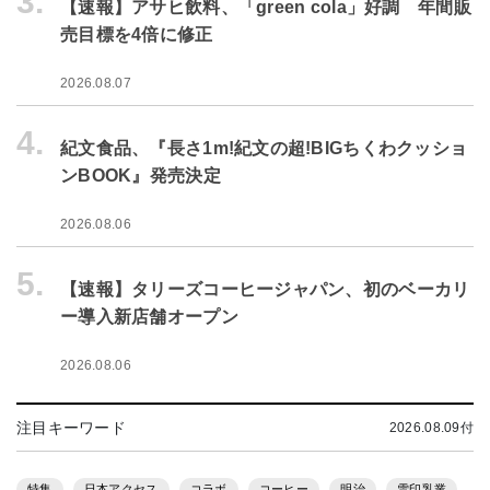
3.
【速報】アサヒ飲料、「green cola」好調 年間販
売目標を4倍に修正
2026.08.07
4.
紀文食品、『長さ1m!紀文の超!BIGちくわクッショ
ンBOOK』発売決定
2026.08.06
5.
【速報】タリーズコーヒージャパン、初のベーカリ
ー導入新店舗オープン
2026.08.06
注目キーワード
2026.08.09付
特集
日本アクセス
コラボ
コーヒー
明治
雪印乳業