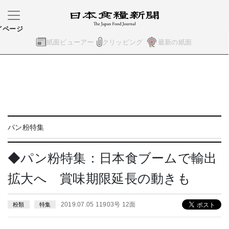
イページ
紙面ビューアー
クリッピング
最新の紙面
パン粉特集
◆パン粉特集：日本食ブームで輸出
拡大へ 賞味期限延長の動きも
2019.07.05 11903号 12面
粉類
特集