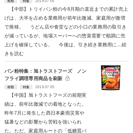
2019.07.05
粉類
特集
【中部】トリイパン粉の今8月期の直近までの累計売上
げは、大半を占める業務用が前年比微減、家庭用が微増
で推移。 うどん店や食堂などの小口の業務用の取引き
が減っているが、地場スーパーへの惣菜需要で順調に売
上げを確保している。 今後は、引き続き業務用に…続
きを読む
パン粉特集：旭トラストフーズ ノン
フライ調理専用商品を刷新
2019.07.05
粉類
特集
【中国】旭トラストフーズの前期実
績は、前年比微減での着地となった。
昨年7月に発生した西日本豪雨災害や
猛暑などの影響から苦戦を強いられ
た。ただ、家庭用ルートの「低糖質パ