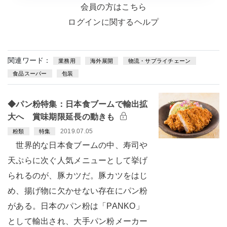
会員の方はこちら
ログインに関するヘルプ
関連ワード：
業務用
海外展開
物流・サプライチェーン
食品スーパー
包装
◆パン粉特集：日本食ブームで輸出拡
大へ 賞味期限延長の動きも
2019.07.05
粉類
特集
世界的な日本食ブームの中、寿司や
天ぷらに次ぐ人気メニューとして挙げ
られるのが、豚カツだ。豚カツをはじ
め、揚げ物に欠かせない存在にパン粉
がある。日本のパン粉は「PANKO」
として輸出され、大手パン粉メーカー