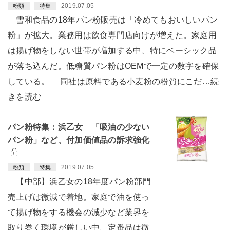
2019.07.05
粉類
特集
雪和食品の18年パン粉販売は「冷めてもおいしいパン
粉」が拡大。業務用は飲食専門店向けが増えた。家庭用
は揚げ物をしない世帯が増加する中、特にベーシック品
が落ち込んだ。低糖質パン粉はOEMで一定の数字を確保
している。 同社は原料である小麦粉の粉質にこだ…続
きを読む
パン粉特集：浜乙女 「吸油の少ない
パン粉」など、付加価値品の訴求強化
2019.07.05
粉類
特集
【中部】浜乙女の18年度パン粉部門
売上げは微減で着地。家庭で油を使っ
て揚げ物をする機会の減少など業界を
取り巻く環境が厳しい中、定番品は微