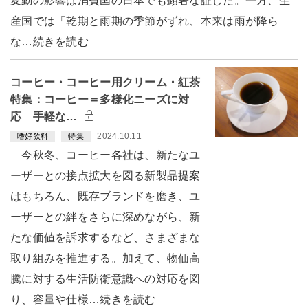
変動の影響は消費国の日本でも顕著な証しだ。一方、生
産国では「乾期と雨期の季節がずれ、本来は雨が降ら
な…続きを読む
コーヒー・コーヒー用クリーム・紅茶
特集：コーヒー＝多様化ニーズに対
応 手軽な…
2024.10.11
嗜好飲料
特集
今秋冬、コーヒー各社は、新たなユ
ーザーとの接点拡大を図る新製品提案
はもちろん、既存ブランドを磨き、ユ
ーザーとの絆をさらに深めながら、新
たな価値を訴求するなど、さまざまな
取り組みを推進する。加えて、物価高
騰に対する生活防衛意識への対応を図
り、容量や仕様…続きを読む