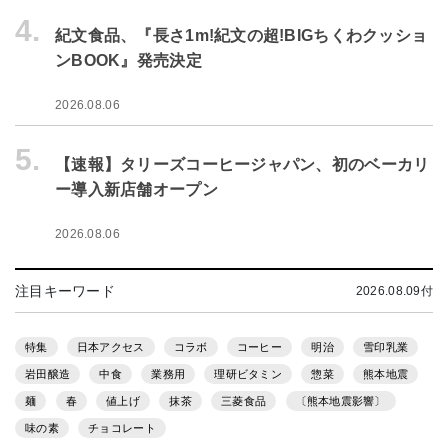
4.
紀文食品、『長さ1m!紀文の超!BIGちくわクッショ
ンBOOK』発売決定
2026.08.06
5.
【速報】タリーズコーヒージャパン、初のベーカリ
ー導入新店舗オープン
2026.08.06
注目キーワード
2026.08.09付
特集
日本アクセス
コラボ
コーヒー
明治
雪印乳業
岩田醸造
中食
業務用
理研ビタミン
惣菜
熊本地震
麺
春
値上げ
抹茶
三菱食品
〔熊本地震影響〕
味の素
チョコレート