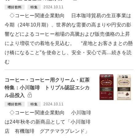
2024.10.11
嗜好飲料
特集
◇コーヒー関連企業動向 日本珈琲貿易の生豆事業は
今期（24年10月期）、世界的な需要の高まりや円安の影
響などによるコーヒー相場の高騰および販売価格の上昇
により増収での着地を見込む。 “産地とお客さまとの懸
け橋になること”を使命とし、安全・安心で高…続きを読
む
コーヒー・コーヒー用クリーム・紅茶
特集：小川珈琲 トリプル認証エシカ
ル品投入
2024.10.11
嗜好飲料
特集
◇コーヒー関連企業動向 小川珈琲
は24年秋冬の新商品として「小川珈琲
店 有機珈琲 グアテマラブレンド」