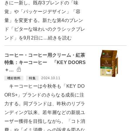
きに一新し、既存3ブレンドの「味
覚」や「パッケージデザイン」「容
量」を変更する。新たな第4のブレン
ド「ビターな味わいのクラシックブレ
ンド」を9月2日に…続きを読む
コーヒー・コーヒー用クリーム・紅茶
特集：キーコーヒー 「KEY DOORS
＋…
2024.10.11
嗜好飲料
特集
キーコーヒーは今秋冬も「KEY DO
ORS+」ブランドのさらなる成長に注
力する。同ブランドは、昨秋のリブラ
ンディング以来、若年層などの新規ユ
ーザー獲得を目指しながら、「コト消
費」や「イミ消費」への訴求を図るな