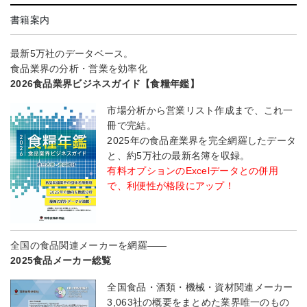
書籍案内
最新5万社のデータベース。
食品業界の分析・営業を効率化
2026食品業界ビジネスガイド【食糧年鑑】
市場分析から営業リスト作成まで、これ一
冊で完結。
2025年の食品産業界を完全網羅したデータ
と、約5万社の最新名簿を収録。
有料オプションのExcelデータとの併用
で、利便性が格段にアップ！
全国の食品関連メーカーを網羅――
2025食品メーカー総覧
全国食品・酒類・機械・資材関連メーカー
3,063社の概要をまとめた業界唯一のもの