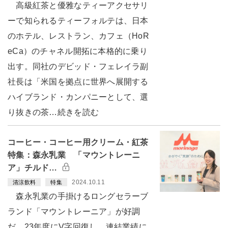
高級紅茶と優雅なティーアクセサリ
ーで知られるティーフォルテは、日本
のホテル、レストラン、カフェ（HoR
eCa）のチャネル開拓に本格的に乗り
出す。同社のデビッド・フェレイラ副
社長は「米国を拠点に世界へ展開する
ハイブランド・カンパニーとして、選
り抜きの茶…続きを読む
コーヒー・コーヒー用クリーム・紅茶
特集：森永乳業 「マウントレーニ
ア」チルド…
2024.10.11
清涼飲料
特集
森永乳業の手掛けるロングセラーブ
ランド「マウントレーニア」が好調
だ。23年度にV字回復し、連結業績に