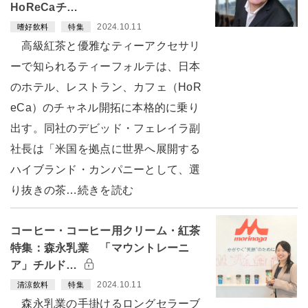
HoReCaチ…
2024.10.11
嗜好飲料
特集
高級紅茶と優雅なティーアクセサリ
ーで知られるティーフォルテは、日本
のホテル、レストラン、カフェ（HoR
eCa）のチャネル開拓に本格的に乗り
出す。同社のデビッド・フェレイラ副
社長は「米国を拠点に世界へ展開する
ハイブランド・カンパニーとして、選
り抜きの茶…続きを読む
コーヒー・コーヒー用クリーム・紅茶
特集：森永乳業 「マウントレーニ
ア」チルド…
2024.10.11
清涼飲料
特集
森永乳業の手掛けるロングセラーブ