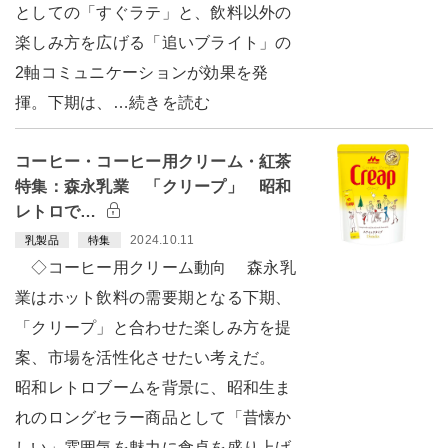
としての「すぐラテ」と、飲料以外の
楽しみ方を広げる「追いブライト」の
2軸コミュニケーションが効果を発
揮。下期は、…続きを読む
コーヒー・コーヒー用クリーム・紅茶
特集：森永乳業 「クリープ」 昭和
レトロで…
2024.10.11
乳製品
特集
◇コーヒー用クリーム動向 森永乳
業はホット飲料の需要期となる下期、
「クリープ」と合わせた楽しみ方を提
案、市場を活性化させたい考えだ。
昭和レトロブームを背景に、昭和生ま
れのロングセラー商品として「昔懐か
しい」雰囲気を魅力に食卓を盛り上げ