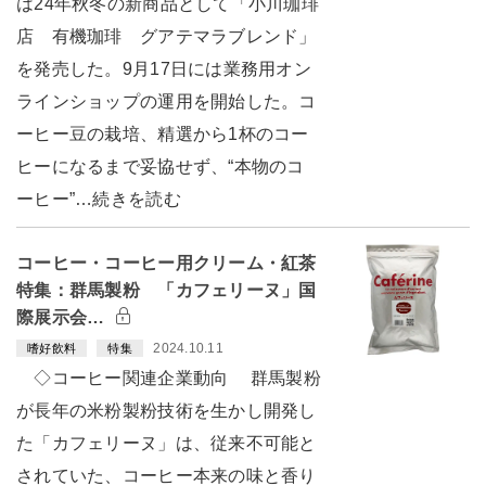
は24年秋冬の新商品として「小川珈琲
店 有機珈琲 グアテマラブレンド」
を発売した。9月17日には業務用オン
ラインショップの運用を開始した。コ
ーヒー豆の栽培、精選から1杯のコー
ヒーになるまで妥協せず、“本物のコ
ーヒー”…続きを読む
コーヒー・コーヒー用クリーム・紅茶
特集：群馬製粉 「カフェリーヌ」国
際展示会…
2024.10.11
嗜好飲料
特集
◇コーヒー関連企業動向 群馬製粉
が長年の米粉製粉技術を生かし開発し
た「カフェリーヌ」は、従来不可能と
されていた、コーヒー本来の味と香り