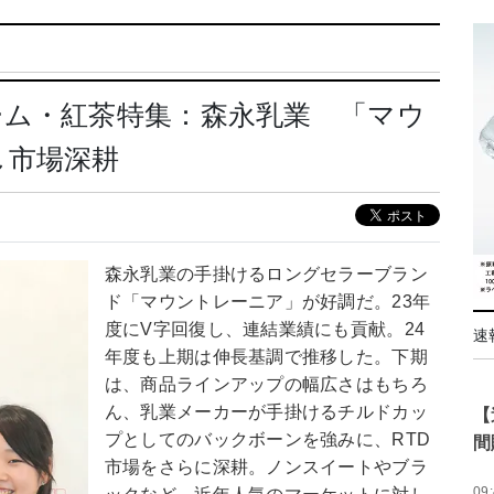
ーム・紅茶特集：森永乳業 「マウ
し市場深耕
森永乳業の手掛けるロングセラーブラン
ド「マウントレーニア」が好調だ。23年
度にV字回復し、連結業績にも貢献。24
速
年度も上期は伸長基調で推移した。下期
は、商品ラインアップの幅広さはもちろ
ん、乳業メーカーが手掛けるチルドカッ
【
プとしてのバックボーンを強みに、RTD
間
市場をさらに深耕。ノンスイートやブラ
09