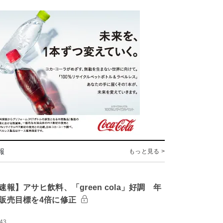
報
もっと見る >
速報】アサヒ飲料、「green cola」好調 年
販売目標を4倍に修正
:43