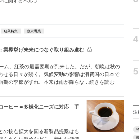
ンに関するヘルプ
紅茶特集
森永乳業
4
：業界挙げ未来につなぐ取り組み進む
ーム、紅茶の最需要期が到来した。だが、朝晩は秋の
5
わせる日々が続く。気候変動の影響は消費国の日本で
雨期の季節がずれ、本来は雨が降らな…続きを読む
コーヒー＝多様化ニーズに対応 手
注
との接点拡大を図る新製品提案はも