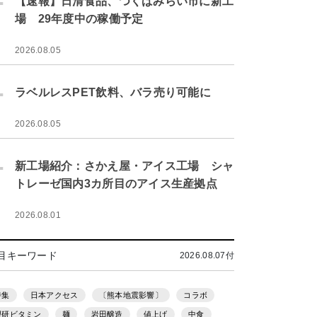
【速報】日清食品、つくばみらい市に新工
場 29年度中の稼働予定
2026.08.05
.
ラベルレスPET飲料、バラ売り可能に
2026.08.05
.
新工場紹介：さかえ屋・アイス工場 シャ
トレーゼ国内3カ所目のアイス生産拠点
2026.08.01
目キーワード
2026.08.07付
特集
日本アクセス
〔熊本地震影響〕
コラボ
理研ビタミン
麺
岩田醸造
値上げ
中食