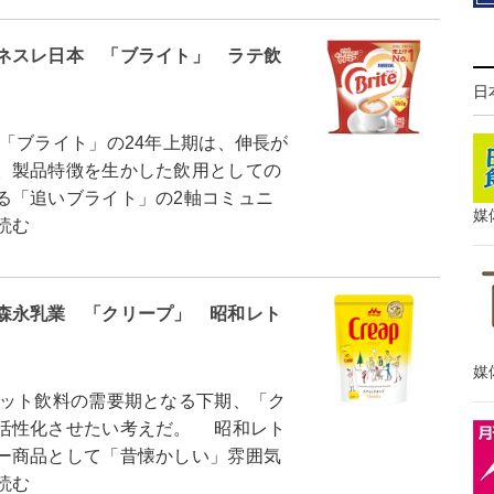
ネスレ日本 「ブライト」 ラテ飲
日
ブライト」の24年上期は、伸長が
。製品特徴を生かした飲用としての
る「追いブライト」の2軸コミュニ
媒
読む
森永乳業 「クリープ」 昭和レト
媒
ット飲料の需要期となる下期、「ク
活性化させたい考えだ。 昭和レト
ー商品として「昔懐かしい」雰囲気
読む