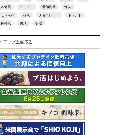
熊本地震
コーヒー
雪印乳業
海苔
レモン果汁
抹茶
チョコレート
トレンド
製粉特集
惣菜
明治
イアップ企画広告