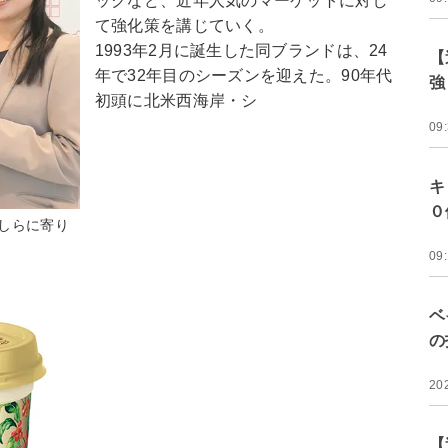
ックなど、近年人気のマーケットに対し
て強化策を講じていく。
1993年2月に誕生した同ブランドは、24
【
年で32年目のシーズンを迎えた。90年代
強
初頭に北米西海岸・シ
09
キ
０
しらに寄り
09
ベ
の
20
【