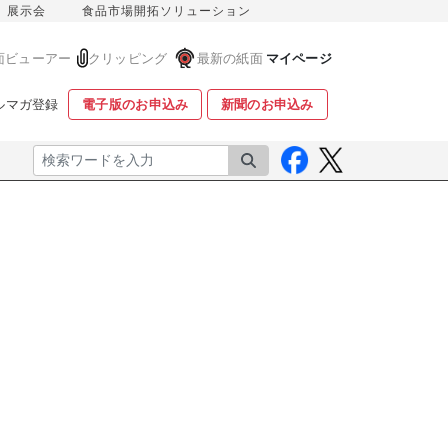
展示会
食品市場開拓ソリューション
面ビューアー
クリッピング
最新の紙面
マイページ
ルマガ登録
電子版のお申込み
新聞のお申込み
検索