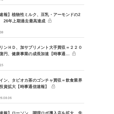
速報】植物性ミルク、豆乳・アーモンドの2
 26年上期過去最高達成
:38
リンＨＤ、加サプリメント大手買収＝２２０
億円、健康事業の成長加速【時事通…
:15
イン、タピオカ茶のゴンチャ買収＝飲食業界
投資拡大【時事通信速報】
26.08.06
速報】ローソン、調理ロボ導入店を拡大 先