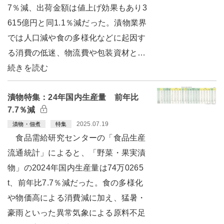
7％減、出荷金額は値上げ効果もあり3
615億円と同1.1％減だった。漬物業界
では人口減や食の多様化などに起因す
る消費の低迷、物流費や包装資材と…
続きを読む
漬物特集：24年国内生産量 前年比
7.7％減
2025.07.19
漬物・佃煮
特集
食品需給研究センターの「食品生産
流通統計」によると、「野菜・果実漬
物」の2024年国内生産量は74万0265
t、前年比7.7％減だった。食の多様化
や物価高による消費減に加え、猛暑・
豪雨といった異常気象による原料不足