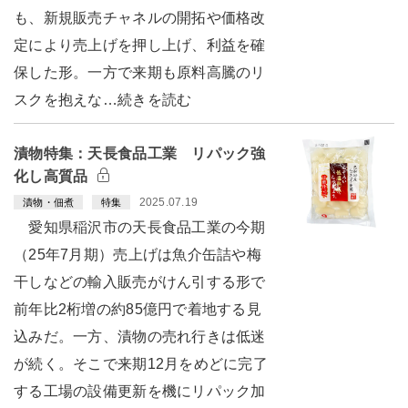
も、新規販売チャネルの開拓や価格改
定により売上げを押し上げ、利益を確
保した形。一方で来期も原料高騰のリ
スクを抱えな…続きを読む
漬物特集：天長食品工業 リパック強
化し高質品
2025.07.19
漬物・佃煮
特集
愛知県稲沢市の天長食品工業の今期
（25年7月期）売上げは魚介缶詰や梅
干しなどの輸入販売がけん引する形で
前年比2桁増の約85億円で着地する見
込みだ。一方、漬物の売れ行きは低迷
が続く。そこで来期12月をめどに完了
する工場の設備更新を機にリパック加