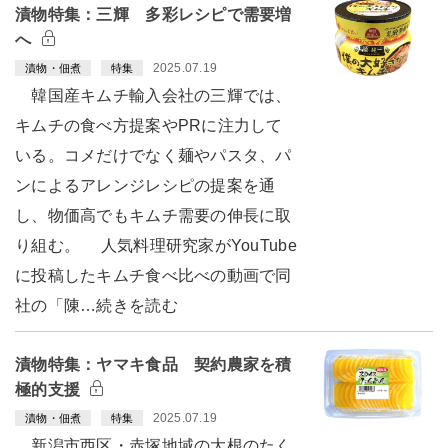
漬物特集：三輝 多彩レシピで需要増
へ
2025.07.19
漬物・佃煮
特集
韓国産キムチ輸入会社の三輝では、
キムチの食べ方提案やPRに注力して
いる。コメだけでなく麺やパスタ、パ
ンによるアレンジレシピの提案を通
し、物価高でもキムチ需要の伸長に取
り組む。 人気料理研究家がYouTube
に投稿したキムチ食べ比べの動画で同
社の「陳…続きを読む
漬物特集：ヤマキ食品 契約農家を積
極的支援
2025.07.19
漬物・佃煮
特集
新潟市西区・赤塚地域の大根のたく