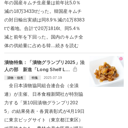
年の国産キムチ生産量は前年比5.0％
減の18万3433tだった。韓国産キムチ
の対日輸出実績は同8.9％減の1万8383
tで着地。合計で20万1816t、同5.4％
減と前年を下回った。国内のキムチ全
体の供給量に占める韓…続きを読む
漬物特集：「漬物グランプリ2025」法
人の部 新進「Long Shelf L…
2025.07.19
漬物・佃煮
特集
全日本漬物協同組合連合会（全漬
連）が主催、日本食糧新聞社が特別協
力する「第10回漬物グランプリ202
5」の結果発表・各賞表彰式が4月19日
に東京ビッグサイト（東京都江東区）