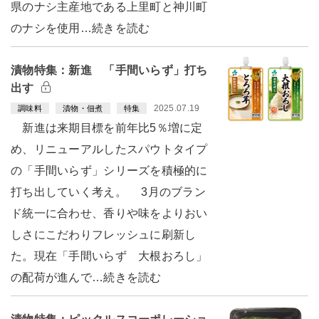
県のナシ主産地である上里町と神川町
のナシを使用…続きを読む
漬物特集：新進 「手間いらず」打ち
出す
2025.07.19
調味料
漬物・佃煮
特集
新進は来期目標を前年比5％増に定
め、リニューアルしたスパウトタイプ
の「手間いらず」シリーズを積極的に
打ち出していく考え。 3月のブラン
ド統一に合わせ、香りや味をよりおい
しさにこだわりフレッシュに刷新し
た。現在「手間いらず 大根おろし」
の配荷が進んで…続きを読む