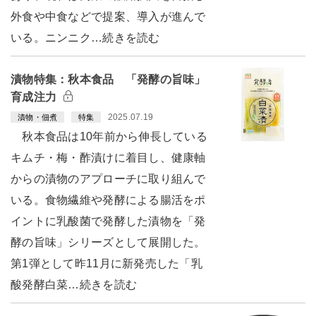
外食や中食などで提案、導入が進んで
いる。ニンニク…続きを読む
漬物特集：秋本食品 「発酵の旨味」
育成注力
2025.07.19
漬物・佃煮
特集
秋本食品は10年前から伸長している
キムチ・梅・酢漬けに着目し、健康軸
からの漬物のアプローチに取り組んで
いる。食物繊維や発酵による腸活をポ
イントに乳酸菌で発酵した漬物を「発
酵の旨味」シリーズとして展開した。
第1弾として昨11月に新発売した「乳
酸発酵白菜…続きを読む