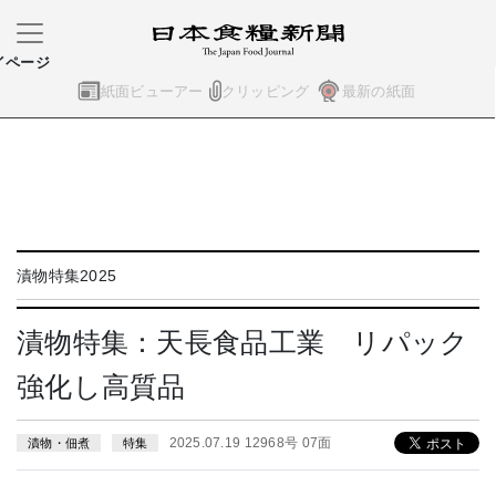
イページ
紙面ビューアー
クリッピング
最新の紙面
漬物特集2025
漬物特集：天長食品工業 リパック
強化し高質品
2025.07.19 12968号 07面
漬物・佃煮
特集