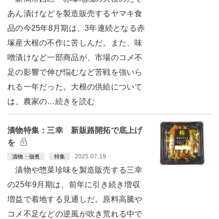
あん漬けなどを製造販売するヤマキ食
品の今25年8月期は、3年連続となる赤
塚産大根の不作に苦しんだ。また、味
噌漬けなど一部商品が、市場のコメ不
足の影響で伸び悩むなど苦戦を強いら
れる一年だった。大根の供給について
は、農家の…続きを読む
漬物特集：三幸 新販路開拓で底上げ
を
2025.07.19
漬物・佃煮
特集
漬物や惣菜珍味を製造販売する三幸
の25年9月期は、前年に引き続き増収
増益で着地する見通しだ。原料高騰や
コメ不足などの逆風が吹き荒れる中で