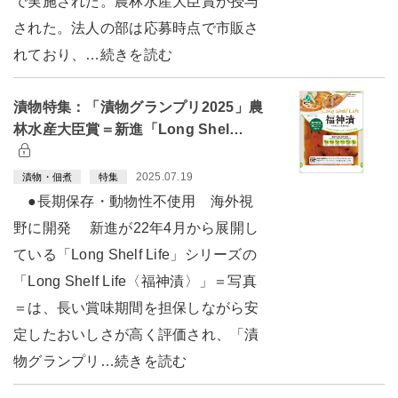
で実施された。農林水産大臣賞が授与
された。法人の部は応募時点で市販さ
れており、…続きを読む
漬物特集：「漬物グランプリ2025」農
林水産大臣賞＝新進「Long Shel…
2025.07.19
漬物・佃煮
特集
●長期保存・動物性不使用 海外視
野に開発 新進が22年4月から展開し
ている「Long Shelf Life」シリーズの
「Long Shelf Life〈福神漬〉」＝写真
＝は、長い賞味期間を担保しながら安
定したおいしさが高く評価され、「漬
物グランプリ…続きを読む