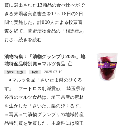
賞に選出された13商品の食べ比べがで
きる来場者実食審査を17～18日の2日
間で実施した。計800人による投票審
査を経て、菅野漬物食品の「相馬産あ
おさ…続きを読む
漬物特集：「漬物グランプリ2025」地
域特産品特別賞＝マルツ食品
2025.07.19
漬物・佃煮
特集
●マルツ食品「さいたま梨のぴくる
す」 フードロス削減貢献 埼玉県深
谷市のマルツ食品は、埼玉県産の素材
を生かした「さいたま梨のぴくるす」
＝写真＝で漬物グランプリの地域特産
品特別賞を受賞した。主原料には埼玉