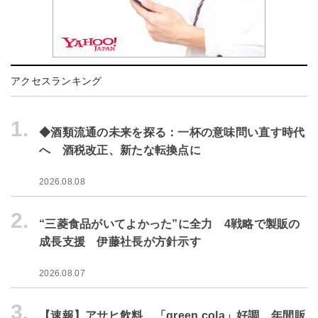
アクセスランキング
1.
◆酒類流通の未来を探る：一杯の意味問い直す時代
へ 酒税改正、新たな転換点に
2026.08.08
2.
“三菱食品がいてよかった”に全力 4戦略で製販の
成長支援 伊藤社長が方針示す
2026.08.07
3.
【速報】アサヒ飲料、「green cola」好調 年間販