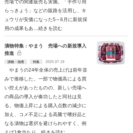
売場での関連販売も実施。「手作り用
らっきょう」などの販路を活用し、キ
ュウリが安価になった5～6月に新規採
用の成果もあ…続きを読む
漬物特集：やまう 売場への新規導入
推進
2025.07.19
漬物・佃煮
特集
やまうの24年全体の売上げは前年並
みで推移した。一部で物価高による買
い控えがあったものの、新しい売場へ
の商品の導入が奏功したと同社は見
る。物価上昇による購入点数の減少に
加え、コメ不足による高騰で嗜好品と
なる漬物は選択を避けられやすく、例
えば1食当たり…続きを読む