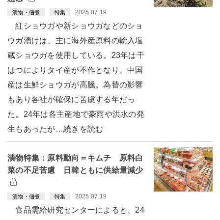
2025.07.19
漬物・佃煮
特集
紅ショウガや新ショウガなどのショ
ウガ漬けは、主に海外産原料の輸入塩
蔵ショウガを使用している。23年は干
ばつによりタイ産が不作となり、中国
産は生鮮ショウガが高騰。為替の影響
もあり各社が確保に苦慮する年だっ
た。24年は各主産地で豪雨や洪水の発
生もあったが…続きを読む
漬物特集：原料動向＝キムチ 原料白
菜の不足苦慮 日韓ともに供給量減少
2025.07.19
漬物・佃煮
特集
食品需給研究センターによると、24