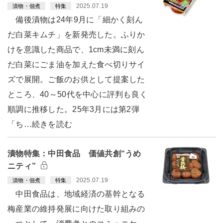
2025.07.19
漬物・佃煮
特集
備後漬物は24年9月に「細かく刻ん
だ白菜キムチ」を新発売した。ふりか
けを意識した商品で、1cm未満に刻ん
だ白菜にごま油を加えた食べ切りサイ
ズで展開。ご飯のお供として提案した
ところ、40～50代を中心に評判も良く
順調に推移した。25年3月には第2弾
「ち…続きを読む
漬物特集：中田食品 価値共創“うめ
ニティ”
2025.07.19
漬物・佃煮
特集
中田食品は、地域経済の基幹となる
梅産業の維持発展に向けた取り組みの