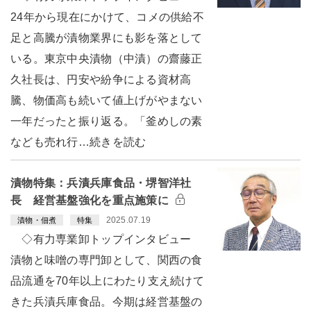
24年から現在にかけて、コメの供給不
足と高騰が漬物業界にも影を落として
いる。東京中央漬物（中漬）の齋藤正
久社長は、円安や紛争による資材高
騰、物価高も続いて値上げがやまない
一年だったと振り返る。「釜めしの素
なども売れ行…続きを読む
漬物特集：兵漬兵庫食品・堺智洋社
長 経営基盤強化を重点施策に
2025.07.19
漬物・佃煮
特集
◇有力専業卸トップインタビュー
漬物と味噌の専門卸として、関西の食
品流通を70年以上にわたり支え続けて
きた兵漬兵庫食品。今期は経営基盤の