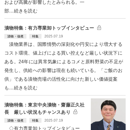
および高騰が影響したとみられる。一
部…続きを読む
漬物特集：有力専業卸トップインタビュー
2025.07.19
漬物・佃煮
特集
漬物業界は、国際情勢の深刻化や円安により増大する
コスト環境、値上げによる買い控えなど厳しい状況下に
ある。24年には異常気象によるコメと原料野菜の不足が
発生し、供給への影響は現在も続いている。「ご飯のお
供」である漬物売場の活性化に向けた新しい価値提案
も…続きを読む
漬物特集：東京中央漬物・齋藤正久社
長 厳しい状況もチャンスあり
2025.07.19
漬物・佃煮
特集
◇有力専業卸トップインタビュー