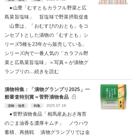
●山豊「むすともカラフル野菜と広
島菜旨塩味」 旨塩味で野菜摂取促進
山豊は、「おむすびのおとも」をコ
ンセプトとした漬物の「むすとも」シ
リーズ5種を23年から販売している。
シリーズ内で一番人気の「カラフル野
菜と広島菜旨塩味」＝写真＝が漬物グ
ランプリの…続きを読む
漬物特集：「漬物グランプリ2025」一
般審査特別賞＝菅野漬物食品
2025.07.19
漬物・佃煮
特集
●菅野漬物食品「相馬産あおさ海苔
のごま油香る濃厚キムチ」 ノウハウ
蓄積、再挑戦 漬物グランプリでは金