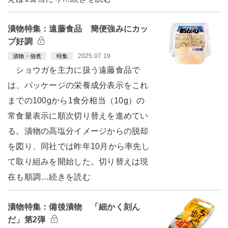
漬物特集：遠藤食品 簡便強みにカッ
プ好調
2025.07.19
漬物・佃煮
特集
ショウガを主力に扱う遠藤食品で
は、パッケージの栄養成分表示をこれ
までの100gから1食分相当（10g）の
常食量表示に順次切り替えを進めてい
る。漬物の高塩分イメージからの脱却
を図り、同社では昨年10月から率先し
て取り組みを開始した。切り替えは現
在も順調…続きを読む
漬物特集：備後漬物 「細かく刻ん
だ」第2弾