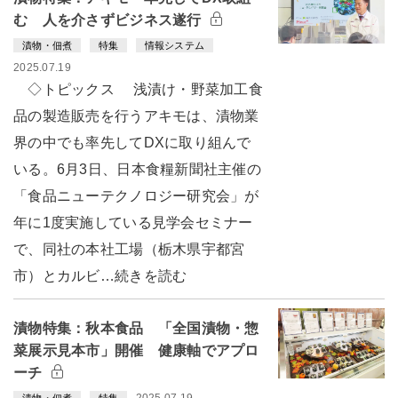
む 人を介さずビジネス遂行
漬物・佃煮
特集
情報システム
2025.07.19
◇トピックス 浅漬け・野菜加工食
品の製造販売を行うアキモは、漬物業
界の中でも率先してDXに取り組んで
いる。6月3日、日本食糧新聞社主催の
「食品ニューテクノロジー研究会」が
年に1度実施している見学会セミナー
で、同社の本社工場（栃木県宇都宮
市）とカルビ…続きを読む
漬物特集：秋本食品 「全国漬物・惣
菜展示見本市」開催 健康軸でアプロ
ーチ
2025.07.19
漬物・佃煮
特集