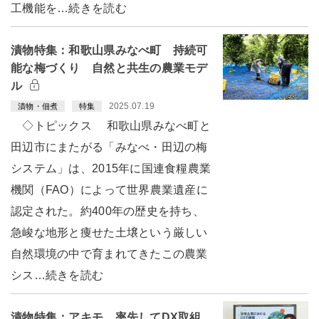
工機能を…続きを読む
漬物特集：和歌山県みなべ町 持続可
能な梅づくり 自然と共生の農業モデ
ル
2025.07.19
漬物・佃煮
特集
◇トピックス 和歌山県みなべ町と
田辺市にまたがる「みなべ・田辺の梅
システム」は、2015年に国連食糧農業
機関（FAO）によって世界農業遺産に
認定された。約400年の歴史を持ち、
急峻な地形と痩せた土壌という厳しい
自然環境の中で育まれてきたこの農業
シス…続きを読む
漬物特集：アキモ 率先してDX取組