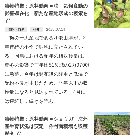
漬物特集：原料動向＝梅 気候変動の
影響顕在化 新たな産地形成の模索を
2025.07.19
漬物・佃煮
特集
梅の一大産地である和歌山県が、2
年連続の不作で窮地に立たされてい
る。同県における昨年の梅収穫量は、
暖冬の影響で前年比51％減の2万9700t
に急落。今年は開花後の降雨と低温で
受粉不良が生じたため、平年以下の収
穫量になると見込まれている。4月に
は連続し…続きを読む
漬物特集：原料動向＝ショウガ 海外
産生育状況は安定 作付面積増も収穫
懸念