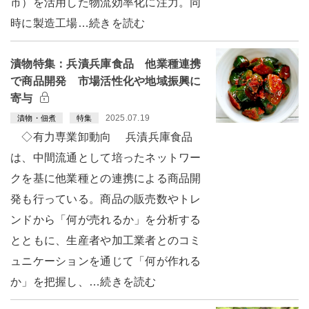
市）を活用した物流効率化に注力。同
時に製造工場…続きを読む
漬物特集：兵漬兵庫食品 他業種連携
で商品開発 市場活性化や地域振興に
寄与
2025.07.19
漬物・佃煮
特集
◇有力専業卸動向 兵漬兵庫食品
は、中間流通として培ったネットワー
クを基に他業種との連携による商品開
発も行っている。商品の販売数やトレ
ンドから「何が売れるか」を分析する
とともに、生産者や加工業者とのコミ
ュニケーションを通じて「何が作れる
か」を把握し、…続きを読む