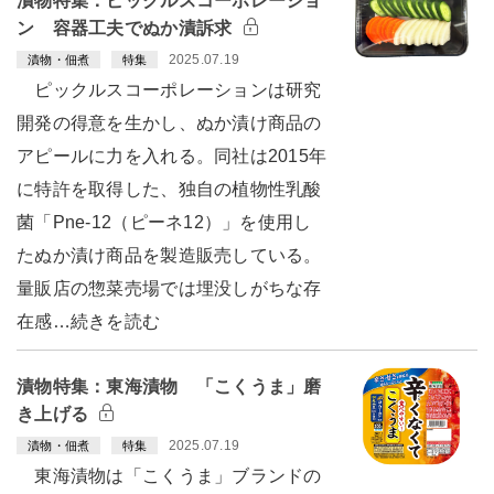
漬物特集：ピックルスコーポレーショ
ン 容器工夫でぬか漬訴求
2025.07.19
漬物・佃煮
特集
ピックルスコーポレーションは研究
開発の得意を生かし、ぬか漬け商品の
アピールに力を入れる。同社は2015年
に特許を取得した、独自の植物性乳酸
菌「Pne-12（ピーネ12）」を使用し
たぬか漬け商品を製造販売している。
量販店の惣菜売場では埋没しがちな存
在感…続きを読む
漬物特集：東海漬物 「こくうま」磨
き上げる
2025.07.19
漬物・佃煮
特集
東海漬物は「こくうま」ブランドの