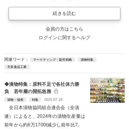
続きを読む
会員の方はこちら
ログインに関するヘルプ
関連ワード：
マーケティング・販売戦略
漬物特集
天長食品工業
◆漬物特集：原料不足で各社体力勝
負 若年層の開拓急務
2025.07.19
漬物・佃煮
特集
全日本漬物協同組合連合会（全漬
連）によると、2024年の漬物生産量は
前年から約6万1700t減少し前年比7.