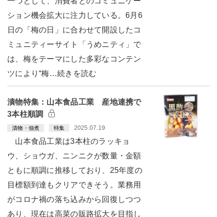
一つとして、消費者とのコミュニケー
ション機会拡大に注力している。6月6
日の「梅の日」に合わせて開設したコ
ミュニティーサイト「うめニティ」で
は、梅をテーマにした多彩なコンテン
ツにより“梅…続きを読む
漬物特集：山本食品工業 産地連携で
3本柱順調
2025.07.19
漬物・佃煮
特集
山本食品工業は3本柱のラッキョ
ウ、ショウガ、ニンニクが数量・金額
ともに順調に推移しており、25年度の
目標額到達もクリアできそう。業務用
がコロナ禍の落ち込みから回復しつつ
あり、現在は高菜の販路拡大を目指し