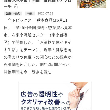
菜展示見本市」開催 健康軸でアプロ
ーチ
2025.07.19
漬物・佃煮
特集
◇トピックス 秋本食品は6月11
日、「第45回全国漬物・惣菜展示見本
市」を東京流通センター（東京都港
区）で開催した。「お漬物で体イキイ
キ生活」をテーマに、近年の健康志向
の高まりや免疫への関心などの観点か
ら漬物を紹介した。例年2日間だった
開催期間を今…続きを読む