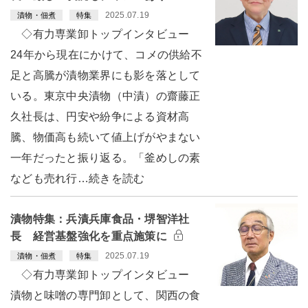
2025.07.19
漬物・佃煮
特集
◇有力専業卸トップインタビュー
24年から現在にかけて、コメの供給不
足と高騰が漬物業界にも影を落として
いる。東京中央漬物（中漬）の齋藤正
久社長は、円安や紛争による資材高
騰、物価高も続いて値上げがやまない
一年だったと振り返る。「釜めしの素
なども売れ行…続きを読む
漬物特集：兵漬兵庫食品・堺智洋社
長 経営基盤強化を重点施策に
2025.07.19
漬物・佃煮
特集
◇有力専業卸トップインタビュー
漬物と味噌の専門卸として、関西の食