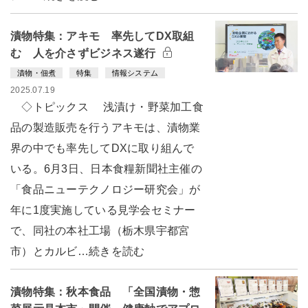
漬物特集：アキモ 率先してDX取組
む 人を介さずビジネス遂行
漬物・佃煮
特集
情報システム
2025.07.19
◇トピックス 浅漬け・野菜加工食
品の製造販売を行うアキモは、漬物業
界の中でも率先してDXに取り組んで
いる。6月3日、日本食糧新聞社主催の
「食品ニューテクノロジー研究会」が
年に1度実施している見学会セミナー
で、同社の本社工場（栃木県宇都宮
市）とカルビ…続きを読む
漬物特集：秋本食品 「全国漬物・惣