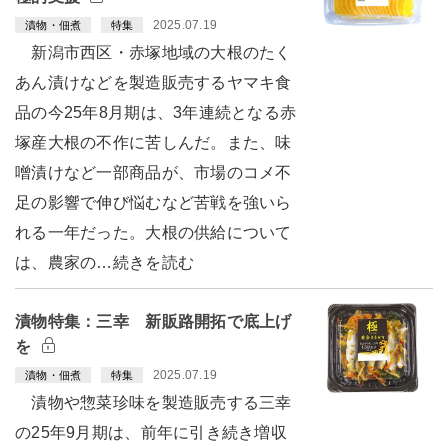
2025.07.19
漬物・佃煮
特集
新潟市西区・赤塚地域の大根のたく
あん漬けなどを製造販売するヤマキ食
品の今25年8月期は、3年連続となる赤
塚産大根の不作に苦しんだ。また、味
噌漬けなど一部商品が、市場のコメ不
足の影響で伸び悩むなど苦戦を強いら
れる一年だった。大根の供給について
は、農家の…続きを読む
漬物特集：三幸 新販路開拓で底上げ
を
2025.07.19
漬物・佃煮
特集
漬物や惣菜珍味を製造販売する三幸
の25年9月期は、前年に引き続き増収