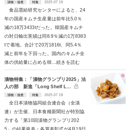
2025.07.19
漬物・佃煮
特集
食品需給研究センターによると、24
年の国産キムチ生産量は前年比5.0％
減の18万3433tだった。韓国産キムチ
の対日輸出実績は同8.9％減の1万8383
tで着地。合計で20万1816t、同5.4％
減と前年を下回った。国内のキムチ全
体の供給量に占める韓…続きを読む
漬物特集：「漬物グランプリ2025」法
人の部 新進「Long Shelf L…
2025.07.19
漬物・佃煮
特集
全日本漬物協同組合連合会（全漬
連）が主催、日本食糧新聞社が特別協
力する「第10回漬物グランプリ202
5」の結果発表・各賞表彰式が4月19日