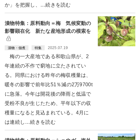
か」を把握し、…続きを読む
漬物特集：原料動向＝梅 気候変動の
影響顕在化 新たな産地形成の模索を
2025.07.19
漬物・佃煮
特集
梅の一大産地である和歌山県が、2
年連続の不作で窮地に立たされてい
る。同県における昨年の梅収穫量は、
暖冬の影響で前年比51％減の2万9700t
に急落。今年は開花後の降雨と低温で
受粉不良が生じたため、平年以下の収
穫量になると見込まれている。4月に
は連続し…続きを読む