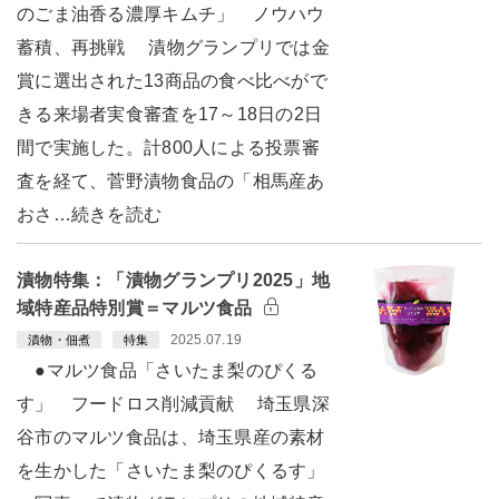
のごま油香る濃厚キムチ」 ノウハウ
蓄積、再挑戦 漬物グランプリでは金
賞に選出された13商品の食べ比べがで
きる来場者実食審査を17～18日の2日
間で実施した。計800人による投票審
査を経て、菅野漬物食品の「相馬産あ
おさ…続きを読む
漬物特集：「漬物グランプリ2025」地
域特産品特別賞＝マルツ食品
2025.07.19
漬物・佃煮
特集
●マルツ食品「さいたま梨のぴくる
す」 フードロス削減貢献 埼玉県深
谷市のマルツ食品は、埼玉県産の素材
を生かした「さいたま梨のぴくるす」