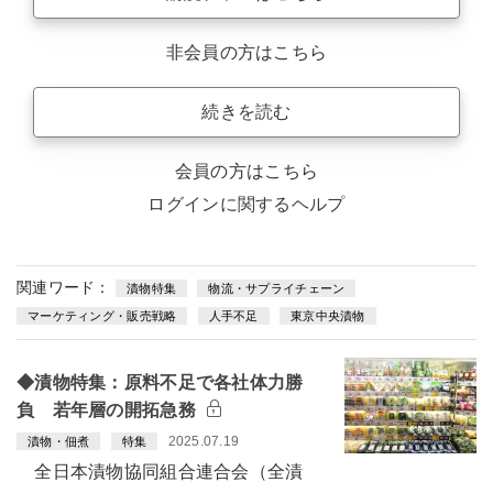
非会員の方はこちら
続きを読む
会員の方はこちら
ログインに関するヘルプ
関連ワード：
漬物特集
物流・サプライチェーン
マーケティング・販売戦略
人手不足
東京中央漬物
◆漬物特集：原料不足で各社体力勝
負 若年層の開拓急務
2025.07.19
漬物・佃煮
特集
全日本漬物協同組合連合会（全漬