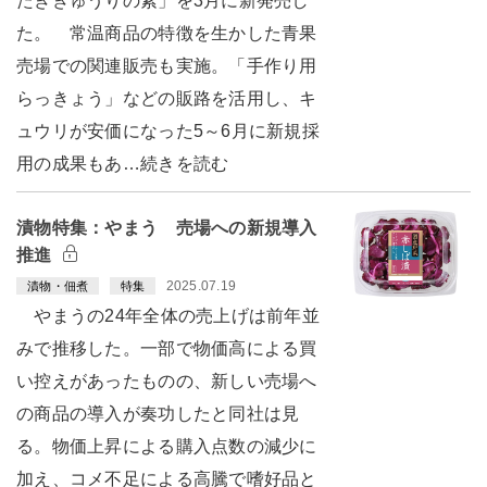
たききゅうりの素」を3月に新発売し
た。 常温商品の特徴を生かした青果
売場での関連販売も実施。「手作り用
らっきょう」などの販路を活用し、キ
ュウリが安価になった5～6月に新規採
用の成果もあ…続きを読む
漬物特集：やまう 売場への新規導入
推進
2025.07.19
漬物・佃煮
特集
やまうの24年全体の売上げは前年並
みで推移した。一部で物価高による買
い控えがあったものの、新しい売場へ
の商品の導入が奏功したと同社は見
る。物価上昇による購入点数の減少に
加え、コメ不足による高騰で嗜好品と