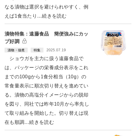
なる漬物は選択を避けられやすく、例
えば1食当たり…続きを読む
漬物特集：遠藤食品 簡便強みにカッ
プ好調
2025.07.19
漬物・佃煮
特集
ショウガを主力に扱う遠藤食品で
は、パッケージの栄養成分表示をこれ
までの100gから1食分相当（10g）の
常食量表示に順次切り替えを進めてい
る。漬物の高塩分イメージからの脱却
を図り、同社では昨年10月から率先し
て取り組みを開始した。切り替えは現
在も順調…続きを読む