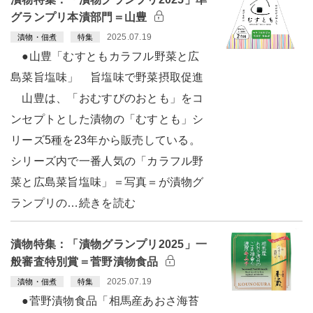
グランプリ本漬部門＝山豊
2025.07.19
漬物・佃煮
特集
●山豊「むすともカラフル野菜と広
島菜旨塩味」 旨塩味で野菜摂取促進
山豊は、「おむすびのおとも」をコ
ンセプトとした漬物の「むすとも」シ
リーズ5種を23年から販売している。
シリーズ内で一番人気の「カラフル野
菜と広島菜旨塩味」＝写真＝が漬物グ
ランプリの…続きを読む
漬物特集：「漬物グランプリ2025」一
般審査特別賞＝菅野漬物食品
2025.07.19
漬物・佃煮
特集
●菅野漬物食品「相馬産あおさ海苔