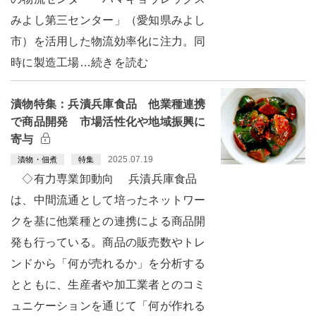
みよし第三センター」（愛知県みよし
市）を活用した物流効率化に注力。同
時に製造工場…続きを読む
漬物特集：兵漬兵庫食品 他業種連携
で商品開発 市場活性化や地域振興に
寄与
2025.07.19
漬物・佃煮
特集
◇有力専業卸動向 兵漬兵庫食品
は、中間流通として培ったネットワー
クを基に他業種との連携による商品開
発も行っている。商品の販売数やトレ
ンドから「何が売れるか」を分析する
とともに、生産者や加工業者とのコミ
ュニケーションを通じて「何が作れる