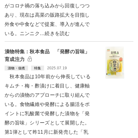
がコロナ禍の落ち込みから回復しつつ
あり、現在は高菜の販路拡大を目指し
外食や中食などで提案、導入が進んで
いる。ニンニク…続きを読む
漬物特集：秋本食品 「発酵の旨味」
育成注力
2025.07.19
漬物・佃煮
特集
秋本食品は10年前から伸長している
キムチ・梅・酢漬けに着目し、健康軸
からの漬物のアプローチに取り組んで
いる。食物繊維や発酵による腸活をポ
イントに乳酸菌で発酵した漬物を「発
酵の旨味」シリーズとして展開した。
第1弾として昨11月に新発売した「乳