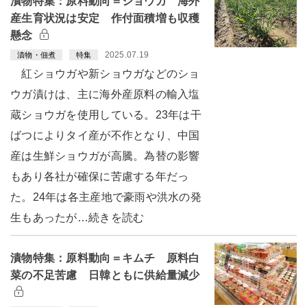
漬物特集：原料動向＝ショウガ 海外
産生育状況は安定 作付面積増も収穫
懸念
2025.07.19
漬物・佃煮
特集
紅ショウガや新ショウガなどのショ
ウガ漬けは、主に海外産原料の輸入塩
蔵ショウガを使用している。23年は干
ばつによりタイ産が不作となり、中国
産は生鮮ショウガが高騰。為替の影響
もあり各社が確保に苦慮する年だっ
た。24年は各主産地で豪雨や洪水の発
生もあったが…続きを読む
漬物特集：原料動向＝キムチ 原料白
菜の不足苦慮 日韓ともに供給量減少