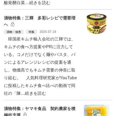
酸発酵白菜…続きを読む
漬物特集：三輝 多彩レシピで需要増
へ
2025.07.19
漬物・佃煮
特集
韓国産キムチ輸入会社の三輝では、
キムチの食べ方提案やPRに注力して
いる。コメだけでなく麺やパスタ、パ
ンによるアレンジレシピの提案を通
し、物価高でもキムチ需要の伸長に取
り組む。 人気料理研究家がYouTube
に投稿したキムチ食べ比べの動画で同
社の「陳…続きを読む
漬物特集：ヤマキ食品 契約農家を積
極的支援