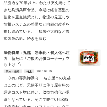
品流通を70年以上にわたり支え続けて
きた兵漬兵庫食品。今期は経営基盤の
強化を重点施策とし、物流の見直しや
情報システムの整備など内部の改革を
推し進めている。「猛暑や大雨など異
常気象の影…続きを読む
漬物特集：丸越 効率化・省人化へ注
力 新たに「ご飯のお供コーナー」立
ち上げ
2025.07.19
漬物・佃煮
特集
◇有力専業卸動向 名古屋市の丸越
はこのほど、天候不順に伴う原材料の
調達コスト増に伴い、収益力強化が課
題となっている。そこで昨年6月稼働
の物流センター「ハマキョウレックス