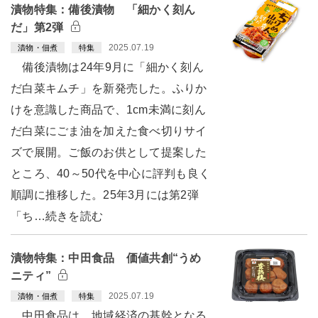
漬物特集：備後漬物 「細かく刻ん
だ」第2弾
2025.07.19
漬物・佃煮
特集
備後漬物は24年9月に「細かく刻ん
だ白菜キムチ」を新発売した。ふりか
けを意識した商品で、1cm未満に刻ん
だ白菜にごま油を加えた食べ切りサイ
ズで展開。ご飯のお供として提案した
ところ、40～50代を中心に評判も良く
順調に推移した。25年3月には第2弾
「ち…続きを読む
漬物特集：中田食品 価値共創“うめ
ニティ”
2025.07.19
漬物・佃煮
特集
中田食品は、地域経済の基幹となる