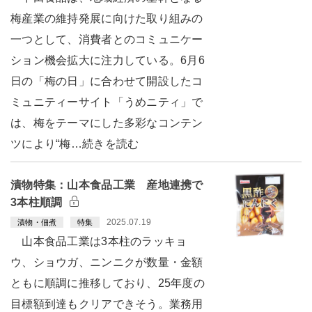
梅産業の維持発展に向けた取り組みの
一つとして、消費者とのコミュニケー
ション機会拡大に注力している。6月6
日の「梅の日」に合わせて開設したコ
ミュニティーサイト「うめニティ」で
は、梅をテーマにした多彩なコンテン
ツにより“梅…続きを読む
漬物特集：山本食品工業 産地連携で
3本柱順調
2025.07.19
漬物・佃煮
特集
山本食品工業は3本柱のラッキョ
ウ、ショウガ、ニンニクが数量・金額
ともに順調に推移しており、25年度の
目標額到達もクリアできそう。業務用