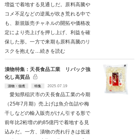
増益で着地する見通しだ。原料高騰や
コメ不足などの逆風が吹き荒れる中で
も、新規販売チャネルの開拓や価格改
定により売上げを押し上げ、利益を確
保した形。一方で来期も原料高騰のリ
スクを抱えな…続きを読む
漬物特集：天長食品工業 リパック強
化し高質品
2025.07.19
漬物・佃煮
特集
愛知県稲沢市の天長食品工業の今期
（25年7月期）売上げは魚介缶詰や梅
干しなどの輸入販売がけん引する形で
前年比2桁増の約85億円で着地する見
込みだ。一方、漬物の売れ行きは低迷