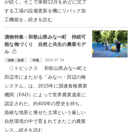
が続く。そこで来期12月をめどに完了
する工場の設備更新を機にリパック加
工機能を…続きを読む
漬物特集：和歌山県みなべ町 持続可
能な梅づくり 自然と共生の農業モデ
ル
2025.07.19
漬物・佃煮
特集
◇トピックス 和歌山県みなべ町と
田辺市にまたがる「みなべ・田辺の梅
システム」は、2015年に国連食糧農業
機関（FAO）によって世界農業遺産に
認定された。約400年の歴史を持ち、
急峻な地形と痩せた土壌という厳しい
自然環境の中で育まれてきたこの農業
シス…続きを読む