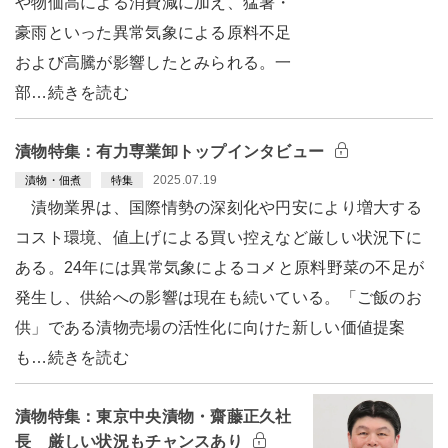
や物価高による消費減に加え、猛暑・
豪雨といった異常気象による原料不足
および高騰が影響したとみられる。一
部…続きを読む
漬物特集：有力専業卸トップインタビュー
2025.07.19
漬物・佃煮
特集
漬物業界は、国際情勢の深刻化や円安により増大する
コスト環境、値上げによる買い控えなど厳しい状況下に
ある。24年には異常気象によるコメと原料野菜の不足が
発生し、供給への影響は現在も続いている。「ご飯のお
供」である漬物売場の活性化に向けた新しい価値提案
も…続きを読む
漬物特集：東京中央漬物・齋藤正久社
長 厳しい状況もチャンスあり