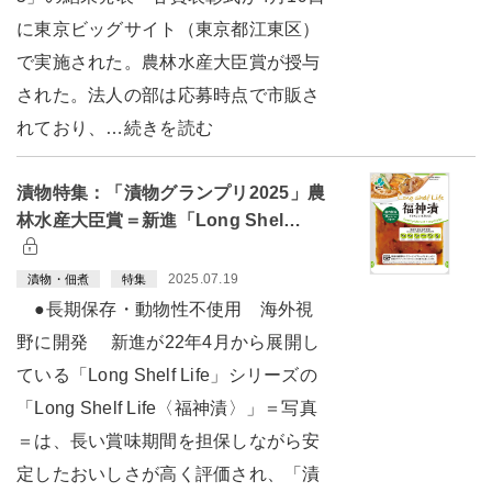
に東京ビッグサイト（東京都江東区）
で実施された。農林水産大臣賞が授与
された。法人の部は応募時点で市販さ
れており、…続きを読む
漬物特集：「漬物グランプリ2025」農
林水産大臣賞＝新進「Long Shel…
2025.07.19
漬物・佃煮
特集
●長期保存・動物性不使用 海外視
野に開発 新進が22年4月から展開し
ている「Long Shelf Life」シリーズの
「Long Shelf Life〈福神漬〉」＝写真
＝は、長い賞味期間を担保しながら安
定したおいしさが高く評価され、「漬