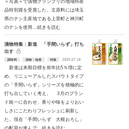
＝写真＝で漬物グランプリの地域特産
品特別賞を受賞した。主原料には埼玉
県のナシ主産地である上里町と神川町
のナシを使用…続きを読む
漬物特集：新進 「手間いらず」打ち
出す
2025.07.19
調味料
漬物・佃煮
特集
新進は来期目標を前年比5％増に定
め、リニューアルしたスパウトタイプ
の「手間いらず」シリーズを積極的に
打ち出していく考え。 3月のブラン
ド統一に合わせ、香りや味をよりおい
しさにこだわりフレッシュに刷新し
た。現在「手間いらず 大根おろし」
の配荷が進んで…続きを読む