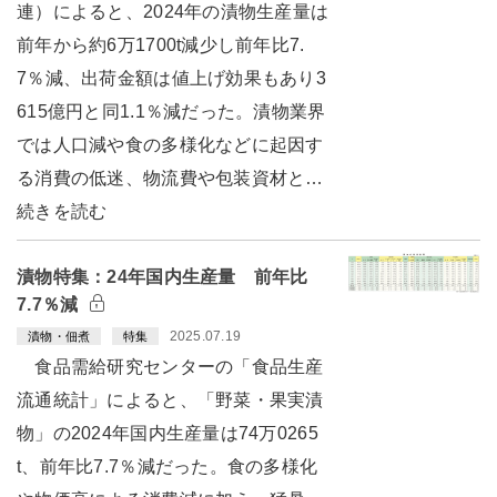
連）によると、2024年の漬物生産量は
前年から約6万1700t減少し前年比7.
7％減、出荷金額は値上げ効果もあり3
615億円と同1.1％減だった。漬物業界
では人口減や食の多様化などに起因す
る消費の低迷、物流費や包装資材と…
続きを読む
漬物特集：24年国内生産量 前年比
7.7％減
2025.07.19
漬物・佃煮
特集
食品需給研究センターの「食品生産
流通統計」によると、「野菜・果実漬
物」の2024年国内生産量は74万0265
t、前年比7.7％減だった。食の多様化