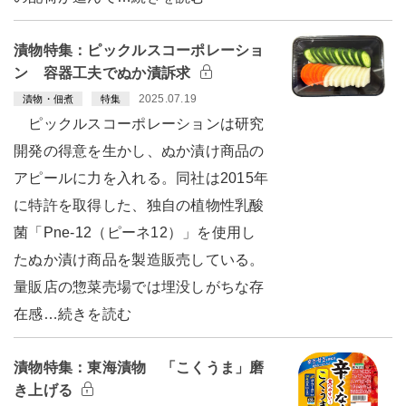
漬物特集：ピックルスコーポレーショ
ン 容器工夫でぬか漬訴求
2025.07.19
漬物・佃煮
特集
ピックルスコーポレーションは研究
開発の得意を生かし、ぬか漬け商品の
アピールに力を入れる。同社は2015年
に特許を取得した、独自の植物性乳酸
菌「Pne-12（ピーネ12）」を使用し
たぬか漬け商品を製造販売している。
量販店の惣菜売場では埋没しがちな存
在感…続きを読む
漬物特集：東海漬物 「こくうま」磨
き上げる