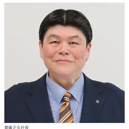
齋藤正久社長