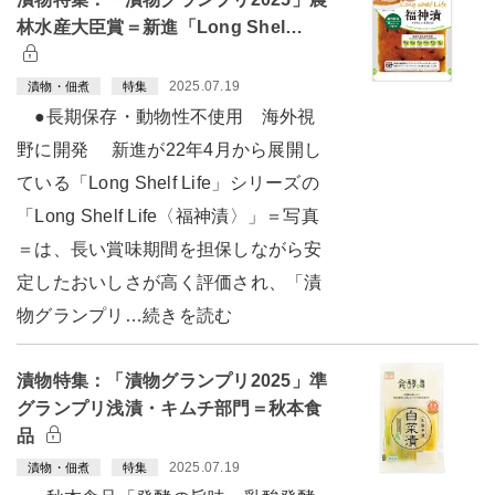
林水産大臣賞＝新進「Long Shel…
2025.07.19
漬物・佃煮
特集
●長期保存・動物性不使用 海外視
野に開発 新進が22年4月から展開し
ている「Long Shelf Life」シリーズの
「Long Shelf Life〈福神漬〉」＝写真
＝は、長い賞味期間を担保しながら安
定したおいしさが高く評価され、「漬
物グランプリ…続きを読む
漬物特集：「漬物グランプリ2025」準
グランプリ浅漬・キムチ部門＝秋本食
品
2025.07.19
漬物・佃煮
特集