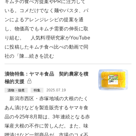
キムチの食べ方提案やPRに注力して
いる。コメだけでなく麺やパスタ、パ
ンによるアレンジレシピの提案を通
し、物価高でもキムチ需要の伸長に取
り組む。 人気料理研究家がYouTube
に投稿したキムチ食べ比べの動画で同
社の「陳…続きを読む
漬物特集：ヤマキ食品 契約農家を積
極的支援
2025.07.19
漬物・佃煮
特集
新潟市西区・赤塚地域の大根のたく
あん漬けなどを製造販売するヤマキ食
品の今25年8月期は、3年連続となる赤
塚産大根の不作に苦しんだ。また、味
噌漬けなど一部商品が、市場のコメ不