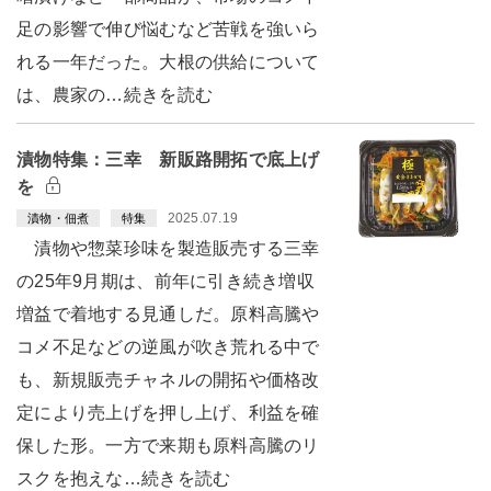
足の影響で伸び悩むなど苦戦を強いら
れる一年だった。大根の供給について
は、農家の…続きを読む
漬物特集：三幸 新販路開拓で底上げ
を
2025.07.19
漬物・佃煮
特集
漬物や惣菜珍味を製造販売する三幸
の25年9月期は、前年に引き続き増収
増益で着地する見通しだ。原料高騰や
コメ不足などの逆風が吹き荒れる中で
も、新規販売チャネルの開拓や価格改
定により売上げを押し上げ、利益を確
保した形。一方で来期も原料高騰のリ
スクを抱えな…続きを読む