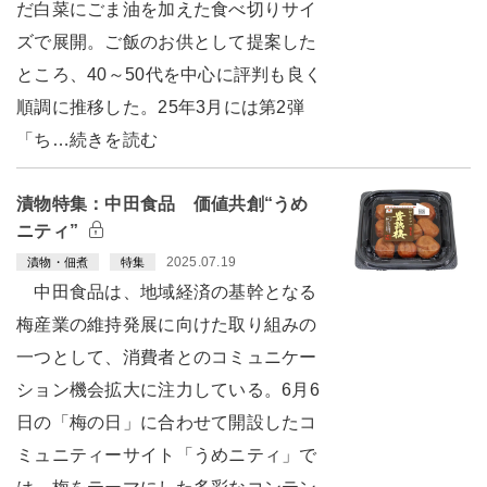
だ白菜にごま油を加えた食べ切りサイ
ズで展開。ご飯のお供として提案した
ところ、40～50代を中心に評判も良く
順調に推移した。25年3月には第2弾
「ち…続きを読む
漬物特集：中田食品 価値共創“うめ
ニティ”
2025.07.19
漬物・佃煮
特集
中田食品は、地域経済の基幹となる
梅産業の維持発展に向けた取り組みの
一つとして、消費者とのコミュニケー
ション機会拡大に注力している。6月6
日の「梅の日」に合わせて開設したコ
ミュニティーサイト「うめニティ」で