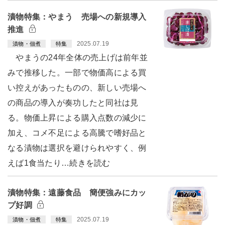
漬物特集：やまう 売場への新規導入
推進
2025.07.19
漬物・佃煮
特集
やまうの24年全体の売上げは前年並
みで推移した。一部で物価高による買
い控えがあったものの、新しい売場へ
の商品の導入が奏功したと同社は見
る。物価上昇による購入点数の減少に
加え、コメ不足による高騰で嗜好品と
なる漬物は選択を避けられやすく、例
えば1食当たり…続きを読む
漬物特集：遠藤食品 簡便強みにカッ
プ好調
2025.07.19
漬物・佃煮
特集