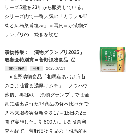
リーズ5種を23年から販売している。
シリーズ内で一番人気の「カラフル野
菜と広島菜旨塩味」＝写真＝が漬物グ
ランプリの…続きを読む
漬物特集：「漬物グランプリ2025」一
般審査特別賞＝菅野漬物食品
2025.07.19
漬物・佃煮
特集
●菅野漬物食品「相馬産あおさ海苔
のごま油香る濃厚キムチ」 ノウハウ
蓄積、再挑戦 漬物グランプリでは金
賞に選出された13商品の食べ比べがで
きる来場者実食審査を17～18日の2日
間で実施した。計800人による投票審
査を経て、菅野漬物食品の「相馬産あ