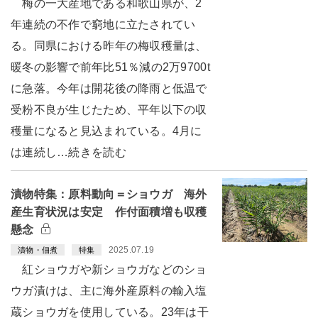
梅の一大産地である和歌山県が、2
年連続の不作で窮地に立たされてい
る。同県における昨年の梅収穫量は、
暖冬の影響で前年比51％減の2万9700t
に急落。今年は開花後の降雨と低温で
受粉不良が生じたため、平年以下の収
穫量になると見込まれている。4月に
は連続し…続きを読む
漬物特集：原料動向＝ショウガ 海外
産生育状況は安定 作付面積増も収穫
懸念
2025.07.19
漬物・佃煮
特集
紅ショウガや新ショウガなどのショ
ウガ漬けは、主に海外産原料の輸入塩
蔵ショウガを使用している。23年は干