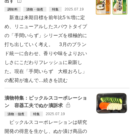
出す
2025.07.19
調味料
漬物・佃煮
特集
新進は来期目標を前年比5％増に定
め、リニューアルしたスパウトタイプ
の「手間いらず」シリーズを積極的に
打ち出していく考え。 3月のブラン
ド統一に合わせ、香りや味をよりおい
しさにこだわりフレッシュに刷新し
た。現在「手間いらず 大根おろし」
の配荷が進んで…続きを読む
漬物特集：ピックルスコーポレーショ
ン 容器工夫でぬか漬訴求
2025.07.19
漬物・佃煮
特集
ピックルスコーポレーションは研究
開発の得意を生かし、ぬか漬け商品の