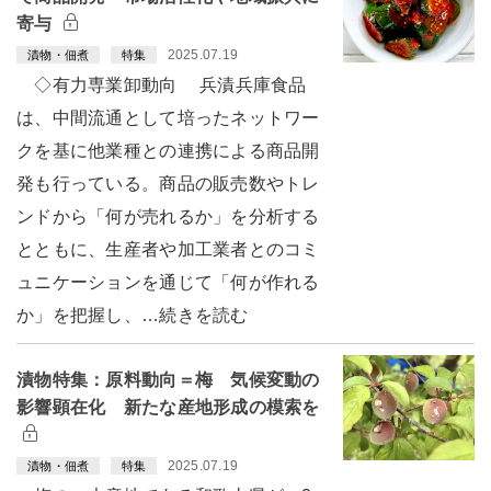
寄与
2025.07.19
漬物・佃煮
特集
◇有力専業卸動向 兵漬兵庫食品
は、中間流通として培ったネットワー
クを基に他業種との連携による商品開
発も行っている。商品の販売数やトレ
ンドから「何が売れるか」を分析する
とともに、生産者や加工業者とのコミ
ュニケーションを通じて「何が作れる
か」を把握し、…続きを読む
漬物特集：原料動向＝梅 気候変動の
影響顕在化 新たな産地形成の模索を
2025.07.19
漬物・佃煮
特集