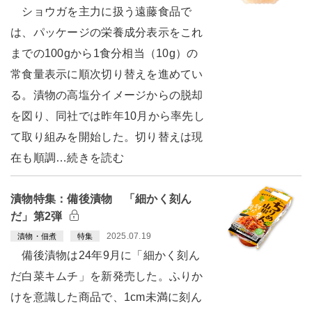
ショウガを主力に扱う遠藤食品で
は、パッケージの栄養成分表示をこれ
までの100gから1食分相当（10g）の
常食量表示に順次切り替えを進めてい
る。漬物の高塩分イメージからの脱却
を図り、同社では昨年10月から率先し
て取り組みを開始した。切り替えは現
在も順調…続きを読む
漬物特集：備後漬物 「細かく刻ん
だ」第2弾
2025.07.19
漬物・佃煮
特集
備後漬物は24年9月に「細かく刻ん
だ白菜キムチ」を新発売した。ふりか
けを意識した商品で、1cm未満に刻ん