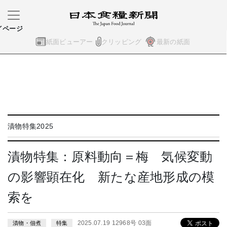
イページ
紙面ビューアー
クリッピング
最新の紙面
漬物特集2025
漬物特集：原料動向＝梅 気候変動
の影響顕在化 新たな産地形成の模
索を
2025.07.19 12968号 03面
漬物・佃煮
特集