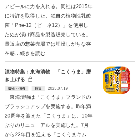
アピールに力を入れる。同社は2015年
に特許を取得した、独自の植物性乳酸
菌「Pne-12（ピーネ12）」を使用し
たぬか漬け商品を製造販売している。
量販店の惣菜売場では埋没しがちな存
在感…続きを読む
漬物特集：東海漬物 「こくうま」磨
き上げる
2025.07.19
漬物・佃煮
特集
東海漬物は「こくうま」ブランドの
ブラッシュアップを実施する。昨年満
20周年を迎えた「こくうま」は、10年
ぶりのリニューアルを実施した。7月
から22年目を迎える「こくうまキム