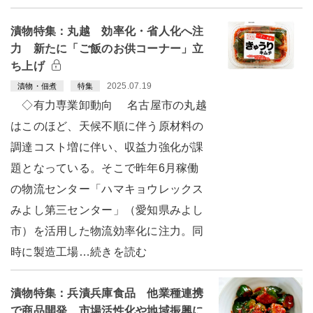
漬物特集：丸越 効率化・省人化へ注
力 新たに「ご飯のお供コーナー」立
ち上げ
2025.07.19
漬物・佃煮
特集
◇有力専業卸動向 名古屋市の丸越
はこのほど、天候不順に伴う原材料の
調達コスト増に伴い、収益力強化が課
題となっている。そこで昨年6月稼働
の物流センター「ハマキョウレックス
みよし第三センター」（愛知県みよし
市）を活用した物流効率化に注力。同
時に製造工場…続きを読む
漬物特集：兵漬兵庫食品 他業種連携
で商品開発 市場活性化や地域振興に