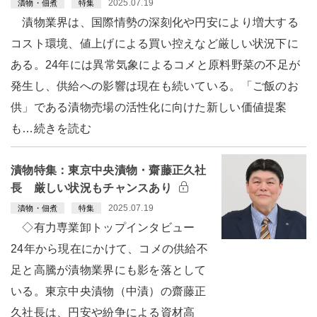
2025.07.19
漬物・佃煮
特集
漬物業界は、国際情勢の深刻化や円安により増大する
コスト環境、値上げによる買い控えなど厳しい状況下に
ある。24年には異常気象によるコメと原料野菜の不足が
発生し、供給への影響は現在も続いている。「ご飯のお
供」である漬物売場の活性化に向けた新しい価値提案
も…続きを読む
漬物特集：東京中央漬物・齋藤正久社
長 厳しい状況もチャンスあり
2025.07.19
漬物・佃煮
特集
◇有力専業卸トップインタビュー
24年から現在にかけて、コメの供給不
足と高騰が漬物業界にも影を落として
いる。東京中央漬物（中漬）の齋藤正
久社長は、円安や紛争による資材高