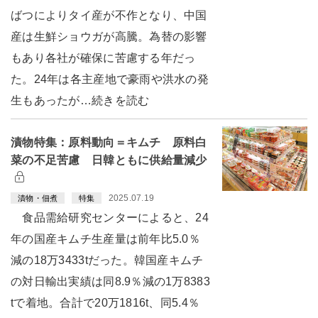
ばつによりタイ産が不作となり、中国
産は生鮮ショウガが高騰。為替の影響
もあり各社が確保に苦慮する年だっ
た。24年は各主産地で豪雨や洪水の発
生もあったが…続きを読む
漬物特集：原料動向＝キムチ 原料白
菜の不足苦慮 日韓ともに供給量減少
2025.07.19
漬物・佃煮
特集
食品需給研究センターによると、24
年の国産キムチ生産量は前年比5.0％
減の18万3433tだった。韓国産キムチ
の対日輸出実績は同8.9％減の1万8383
tで着地。合計で20万1816t、同5.4％