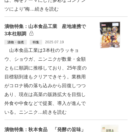
は、梅をテーマにした多彩なコンテン
ツにより“梅…続きを読む
漬物特集：山本食品工業 産地連携で
3本柱順調
2025.07.19
漬物・佃煮
特集
山本食品工業は3本柱のラッキョ
ウ、ショウガ、ニンニクが数量・金額
ともに順調に推移しており、25年度の
目標額到達もクリアできそう。業務用
がコロナ禍の落ち込みから回復しつつ
あり、現在は高菜の販路拡大を目指し
外食や中食などで提案、導入が進んで
いる。ニンニク…続きを読む
漬物特集：秋本食品 「発酵の旨味」