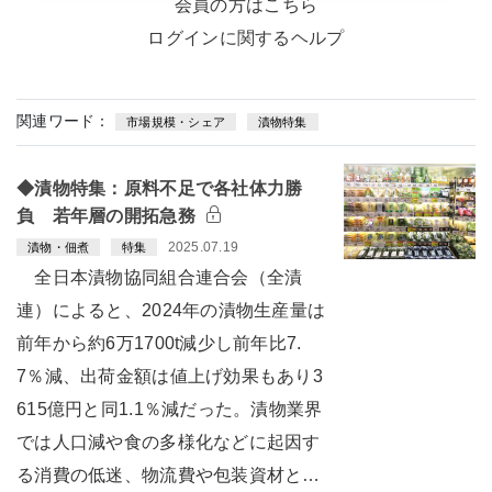
会員の方はこちら
ログインに関するヘルプ
関連ワード：
市場規模・シェア
漬物特集
◆漬物特集：原料不足で各社体力勝
負 若年層の開拓急務
2025.07.19
漬物・佃煮
特集
全日本漬物協同組合連合会（全漬
連）によると、2024年の漬物生産量は
前年から約6万1700t減少し前年比7.
7％減、出荷金額は値上げ効果もあり3
615億円と同1.1％減だった。漬物業界
では人口減や食の多様化などに起因す
る消費の低迷、物流費や包装資材と…