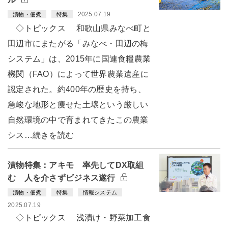
2025.07.19
漬物・佃煮
特集
◇トピックス 和歌山県みなべ町と
田辺市にまたがる「みなべ・田辺の梅
システム」は、2015年に国連食糧農業
機関（FAO）によって世界農業遺産に
認定された。約400年の歴史を持ち、
急峻な地形と痩せた土壌という厳しい
自然環境の中で育まれてきたこの農業
シス…続きを読む
漬物特集：アキモ 率先してDX取組
む 人を介さずビジネス遂行
漬物・佃煮
特集
情報システム
2025.07.19
◇トピックス 浅漬け・野菜加工食