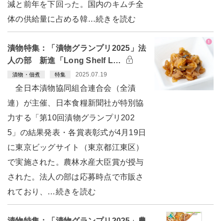
減と前年を下回った。国内のキムチ全
体の供給量に占める韓…続きを読む
漬物特集：「漬物グランプリ2025」法
人の部 新進「Long Shelf L…
2025.07.19
漬物・佃煮
特集
全日本漬物協同組合連合会（全漬
連）が主催、日本食糧新聞社が特別協
力する「第10回漬物グランプリ202
5」の結果発表・各賞表彰式が4月19日
に東京ビッグサイト（東京都江東区）
で実施された。農林水産大臣賞が授与
された。法人の部は応募時点で市販さ
れており、…続きを読む
漬物特集：「漬物グランプリ2025」農