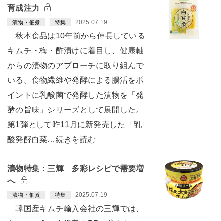
育成注力
2025.07.19
漬物・佃煮
特集
秋本食品は10年前から伸長している
キムチ・梅・酢漬けに着目し、健康軸
からの漬物のアプローチに取り組んで
いる。食物繊維や発酵による腸活をポ
イントに乳酸菌で発酵した漬物を「発
酵の旨味」シリーズとして展開した。
第1弾として昨11月に新発売した「乳
酸発酵白菜…続きを読む
漬物特集：三輝 多彩レシピで需要増
へ
2025.07.19
漬物・佃煮
特集
韓国産キムチ輸入会社の三輝では、