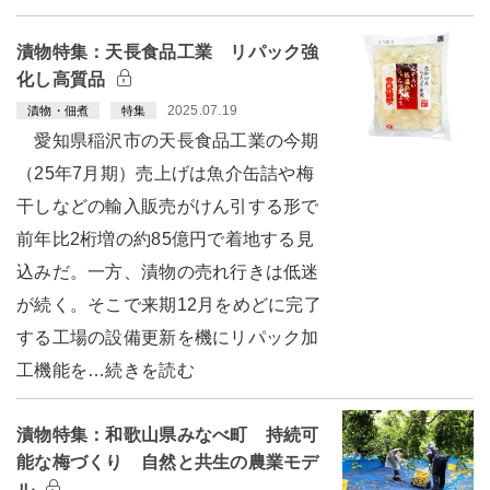
漬物特集：天長食品工業 リパック強
化し高質品
2025.07.19
漬物・佃煮
特集
愛知県稲沢市の天長食品工業の今期
（25年7月期）売上げは魚介缶詰や梅
干しなどの輸入販売がけん引する形で
前年比2桁増の約85億円で着地する見
込みだ。一方、漬物の売れ行きは低迷
が続く。そこで来期12月をめどに完了
する工場の設備更新を機にリパック加
工機能を…続きを読む
漬物特集：和歌山県みなべ町 持続可
能な梅づくり 自然と共生の農業モデ
ル