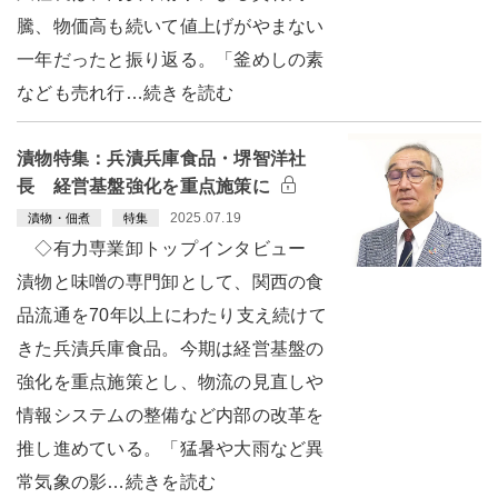
騰、物価高も続いて値上げがやまない
一年だったと振り返る。「釜めしの素
なども売れ行…続きを読む
漬物特集：兵漬兵庫食品・堺智洋社
長 経営基盤強化を重点施策に
2025.07.19
漬物・佃煮
特集
◇有力専業卸トップインタビュー
漬物と味噌の専門卸として、関西の食
品流通を70年以上にわたり支え続けて
きた兵漬兵庫食品。今期は経営基盤の
強化を重点施策とし、物流の見直しや
情報システムの整備など内部の改革を
推し進めている。「猛暑や大雨など異
常気象の影…続きを読む