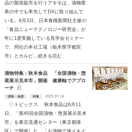
品の製造販売を行うアキモは、漬物業
界の中でも率先してDXに取り組んで
いる。6月3日、日本食糧新聞社主催の
「食品ニューテクノロジー研究会」が
年に1度実施している見学会セミナー
で、同社の本社工場（栃木県宇都宮
市）とカルビ…続きを読む
漬物特集：秋本食品 「全国漬物・惣
菜展示見本市」開催 健康軸でアプロ
ーチ
2025.07.19
漬物・佃煮
特集
◇トピックス 秋本食品は6月11
日、「第45回全国漬物・惣菜展示見本
市」を東京流通センター（東京都港
区）で開催した。「お漬物で体イキイ