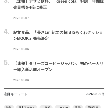
3.
【速報】アサヒ飲料、「green cola」好調 年間販
売目標を4倍に修正
2026.08.07
4.
紀文食品、『長さ1m!紀文の超!BIGちくわクッショ
ンBOOK』発売決定
2026.08.06
5.
【速報】タリーズコーヒージャパン、初のベーカリ
ー導入新店舗オープン
2026.08.06
注目キーワード
2026.08.09付
特集
日本アクセス
コラボ
コーヒー
明治
雪印乳業