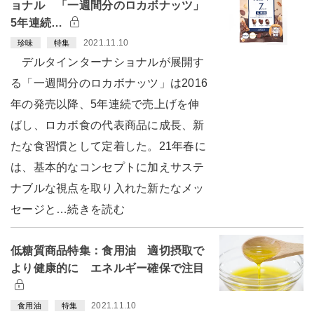
ョナル 「一週間分のロカボナッツ」
5年連続…
2021.11.10
珍味
特集
デルタインターナショナルが展開す
る「一週間分のロカボナッツ」は2016
年の発売以降、5年連続で売上げを伸
ばし、ロカボ食の代表商品に成長、新
たな食習慣として定着した。21年春に
は、基本的なコンセプトに加えサステ
ナブルな視点を取り入れた新たなメッ
セージと…続きを読む
低糖質商品特集：食用油 適切摂取で
より健康的に エネルギー確保で注目
2021.11.10
食用油
特集