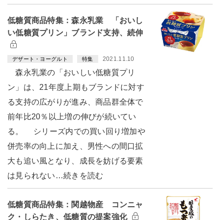
低糖質商品特集：森永乳業 「おいし
い低糖質プリン」ブランド支持、続伸
2021.11.10
デザート・ヨーグルト
特集
森永乳業の「おいしい低糖質プリ
ン」は、21年度上期もブランドに対す
る支持の広がりが進み、商品群全体で
前年比20％以上増の伸びが続いてい
る。 シリーズ内での買い回り増加や
併売率の向上に加え、男性への間口拡
大も追い風となり、成長を妨げる要素
は見られない…続きを読む
低糖質商品特集：関越物産 コンニャ
ク・しらたき、低糖質の提案強化