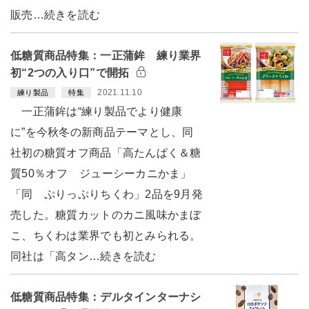
販売…続きを読む
低糖質商品特集：一正蒲鉾 練り業界
初“2つの入り口”で開拓
2021.11.10
練り製品
特集
一正蒲鉾は“練り製品でより健康
に”を今秋冬の新商品テーマとし、同
社初の糖質オフ商品「高たんぱく＆糖
質50％オフ ジューシーカニかま」
「同 ぷりっぷりちくわ」2品を9月発
売した。糖質カットのカニ風味かまぼ
こ、ちくわは業界でも初とみられる。
同社は「高タン…続きを読む
低糖質商品特集：デルタインターナシ