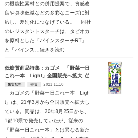
の機能性素材との併用提案で、食感改
良や臭味低減などの多彩なニーズに対
応し、差別化につなげている。 同社
のレジスタントスターチは、タピオカ
を原料とした「パインスターチRT」
と「パインス…続きを読む
低糖質商品特集：カゴメ 「野菜一日
これ一本 Light」全国販売へ拡大
2021.11.10
果実飲料
特集
カゴメの「野菜一日これ一本 Ligh
t」は、21年3月から全国販売へ拡大し
ている。同品は、20年8月25日から、
1都10県で発売していたが、従来の
「野菜一日これ一本」とは異なる新た