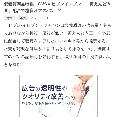
低糖質商品特集：CVS＝セブンイレブン 「黄えんどう
豆」配合で糖質オフのパン
2021.11.10
特集
小売
セブン-イレブン・ジャパンは食物繊維の含有量も豊富
でありながら糖質・脂質が低い「黄えんどう豆」を小麦
に配合して糖質をオフしたパンを今下期から発売する。
販売が好調な健康系の新商品として弾みをつけ、糖質オ
フのパンの品揃えを強化する。10月28日の下期の商…続
きを読む