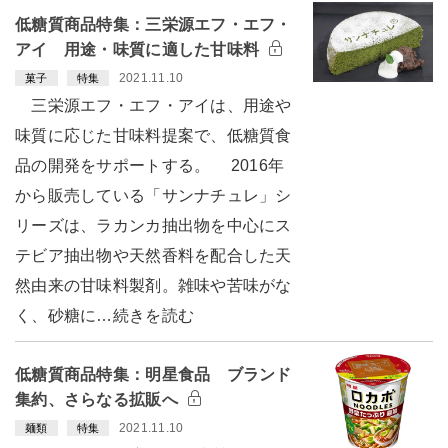
低糖質商品特集：三栄源エフ・エフ・
アイ 用途・味質に適した甘味料
2021.11.10
菓子
特集
三栄源エフ・エフ・アイは、用途や
味質に応じた甘味料提案で、低糖質食
品の開発をサポートする。 2016年
から販売している「サンナチュレ」シ
リーズは、ラカンカ抽出物を中心にス
テビア抽出物や天然香料を配合した天
然由来の甘味料製剤。雑味や苦味がな
く、砂糖に…続きを読む
低糖質商品特集：明星食品 ブランド
集約、さらなる拡販へ
2021.11.10
麺類
特集