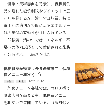
健康・美容志向を背景に、低糖質食
品を通じた糖質制限やダイエットは広
がりを見せるが、近年では脂質、特に
食用油の適切な摂取によるエネルギー
源の確保の有効性が注目されている。
低糖質生活の中では、エネルギー不
足への体内反応として蓄積された脂肪
が分解され、…続きを読む
低糖質商品特集：外食産業動向 低糖
質メニュー相次ぐ
2021.11.10
特集
外食
外食チェーン各社では、コロナ禍で
健康志向が高まる中、低糖質メニュー
を相次いで展開している。（藤村顕太