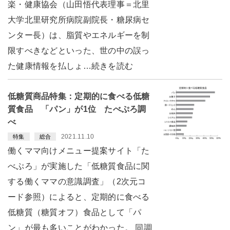
楽・健康協会（山田悟代表理事＝北里
大学北里研究所病院副院長・糖尿病セ
ンター長）は、脂質やエネルギーを制
限すべきなどといった、世の中の誤っ
た健康情報を払しょ…続きを読む
低糖質商品特集：定期的に食べる低糖
質食品 「パン」が1位 たべぷろ調
べ
2021.11.10
特集
総合
働くママ向けメニュー提案サイト「た
べぷろ」が実施した「低糖質食品に関
する働くママの意識調査」（2次元コ
ード参照）によると、定期的に食べる
低糖質（糖質オフ）食品として「パ
ン」が最も多いことがわかった。 同調