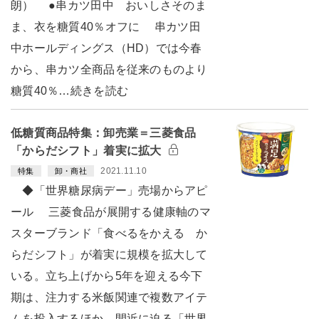
朗） ●串カツ田中 おいしさそのま
ま、衣を糖質40％オフに 串カツ田
中ホールディングス（HD）では今春
から、串カツ全商品を従来のものより
糖質40％…続きを読む
低糖質商品特集：卸売業＝三菱食品
「からだシフト」着実に拡大
2021.11.10
特集
卸・商社
◆「世界糖尿病デー」売場からアピ
ール 三菱食品が展開する健康軸のマ
スターブランド「食べるをかえる か
らだシフト」が着実に規模を拡大して
いる。立ち上げから5年を迎える今下
期は、注力する米飯関連で複数アイテ
ムを投入するほか、間近に迫る「世界