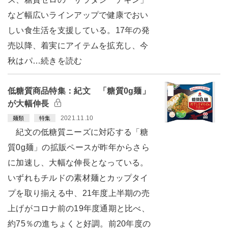
など幅広いラインアップで健康でおい
しい食生活を支援している。17年の発
売以降、着実にアイテムを拡充し、今
秋はパ…続きを読む
低糖質商品特集：紀文 「糖質0g麺」
が大幅伸長
2021.11.10
麺類
特集
紀文の低糖質ニーズに対応する「糖
質0g麺」の拡販ペースが昨年からさら
に加速し、大幅な伸長となっている。
いずれもチルドの素材麺とカップタイ
プを取り揃える中、21年度上半期の売
上げがコロナ前の19年度通期と比べ、
約75％の進ちょくと好調。前20年度の