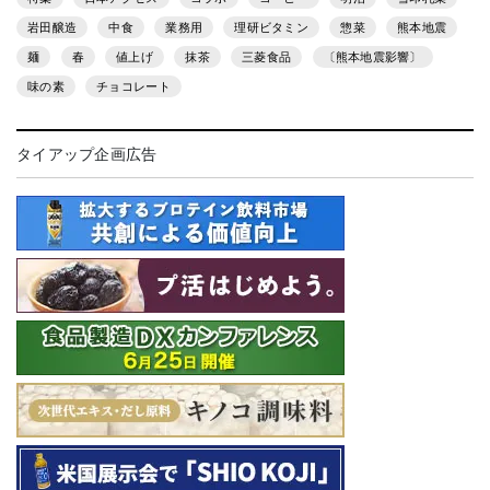
岩田醸造
中食
業務用
理研ビタミン
惣菜
熊本地震
麺
春
値上げ
抹茶
三菱食品
〔熊本地震影響〕
味の素
チョコレート
タイアップ企画広告