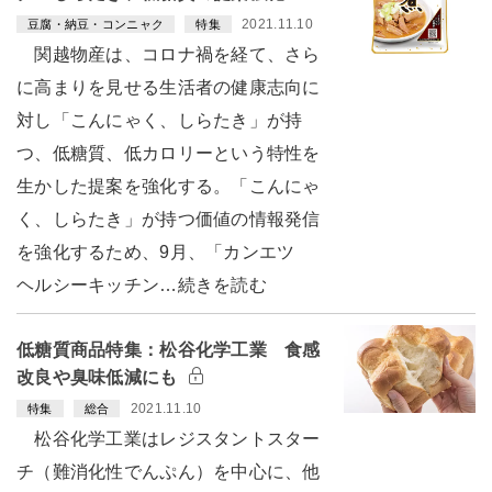
2021.11.10
豆腐・納豆・コンニャク
特集
関越物産は、コロナ禍を経て、さら
に高まりを見せる生活者の健康志向に
対し「こんにゃく、しらたき」が持
つ、低糖質、低カロリーという特性を
生かした提案を強化する。「こんにゃ
く、しらたき」が持つ価値の情報発信
を強化するため、9月、「カンエツ
ヘルシーキッチン…続きを読む
低糖質商品特集：松谷化学工業 食感
改良や臭味低減にも
2021.11.10
特集
総合
松谷化学工業はレジスタントスター
チ（難消化性でんぷん）を中心に、他