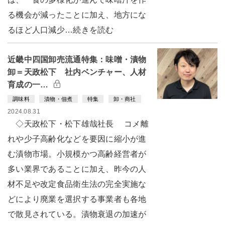
る機会が減ったことに加え、地方にな
るほど人口減少…続きを読む
近畿中四国卸売流通特集：味噌・漬物
卸＝天政松下 社内ベンチャー、人材
育成の一…
調味料
漬物・佃煮
特集
卸・商社
2024.08.31
◇天政松下・松下雄哉社長 コメ離
れや少子高齢化などを要因に縮小が進
む漬物市場。小規模かつ高齢経営者が
多い業界であることに加え、昨今の人
材不足や改定食品衛生法の完全実施な
どにより廃業を選択する事業者も各地
で散見されている。漬物衰退の加速が