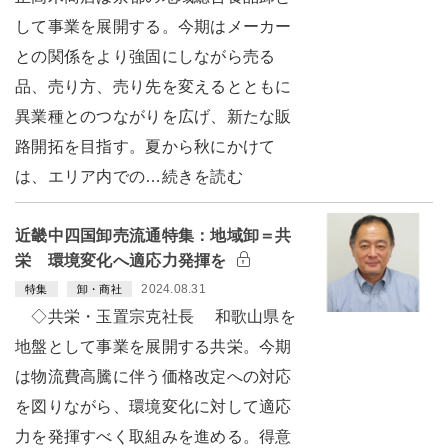
して事業を展開する。今期はメーカー
との関係をより強固にしながら売る
品、売り方、売り先を変えるとともに
異業種とのつながりを広げ、新たな販
路開拓を目指す。夏から秋にかけて
は、エリア内での…続きを読む
近畿中四国卸売流通特集：地域卸＝共
栄 環境変化へ適応力発揮を
2024.08.31
特集
卸・商社
◇共栄・玉置宗克社長 和歌山県を
地盤として事業を展開する共栄。今期
は物流費高騰に伴う価格改定への対応
を図りながら、環境変化に対して適応
力を発揮すべく取組みを進める。得意