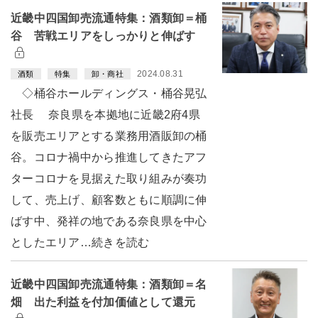
近畿中四国卸売流通特集：酒類卸＝桶
谷 苦戦エリアをしっかりと伸ばす
2024.08.31
酒類
特集
卸・商社
◇桶谷ホールディングス・桶谷晃弘
社長 奈良県を本拠地に近畿2府4県
を販売エリアとする業務用酒販卸の桶
谷。コロナ禍中から推進してきたアフ
ターコロナを見据えた取り組みが奏功
して、売上げ、顧客数ともに順調に伸
ばす中、発祥の地である奈良県を中心
としたエリア…続きを読む
近畿中四国卸売流通特集：酒類卸＝名
畑 出た利益を付加価値として還元