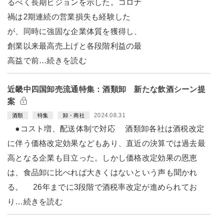
るべく長期ビジョンを示した。コロナ
禍は2期連続の営業損失も経験した
が、同時に強固な企業体質を獲得し、
創業以来最高売上げと各段階利益の最
高益で前…続きを読む
近畿中四国卸売流通特集：酒類卸 新たな飲酒シーン提
案
2024.08.31
酒類
特集
卸・商社
●コスト増、配送体制で対応 酒類卸各社は酒税改定
に伴う価格改定効果などもあり、直近の決算では過去最
高となる企業も目立った。しかし価格改定効果の恩恵
は、食品卸に比べれば大きくはないという声も聞かれ
る。 26年までに3段階で酒税率改定が進められてお
り…続きを読む