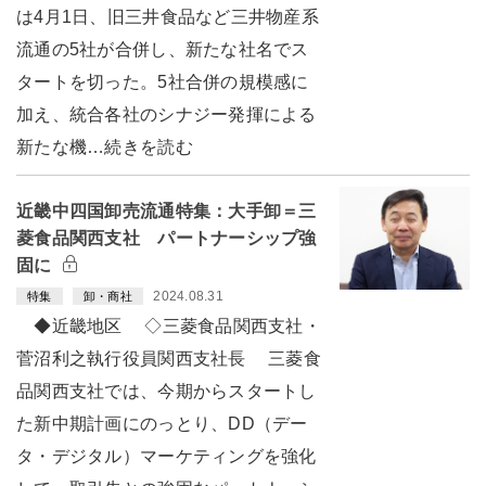
は4月1日、旧三井食品など三井物産系
流通の5社が合併し、新たな社名でス
タートを切った。5社合併の規模感に
加え、統合各社のシナジー発揮による
新たな機…続きを読む
近畿中四国卸売流通特集：大手卸＝三
菱食品関西支社 パートナーシップ強
固に
2024.08.31
特集
卸・商社
◆近畿地区 ◇三菱食品関西支社・
菅沼利之執行役員関西支社長 三菱食
品関西支社では、今期からスタートし
た新中期計画にのっとり、DD（デー
タ・デジタル）マーケティングを強化