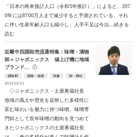
「日本の将来推計人口（令和5年推計）」によると、207
0年には8700万人まで減少すると予測されている。それ
に伴い生産年齢人口も縮小し、人手不足は今以…続きを
読む
近畿中四国卸売流通特集：味噌・漬物
卸＝ジャポニックス 値上げ機に地域
ブランド…
調味料
漬物・佃煮
特集
卸・商社
2024.08.31
◇ジャポニックス・土屋勇蔵社長
地域の風土や歴史を反映した多様性に
富む味わいを魅力に持つ味噌。味噌専
門卸として長年味噌の動向を見つめて
きたジャポニックスの土屋勇蔵社長
は、「食の多様化が進んで味噌汁を作