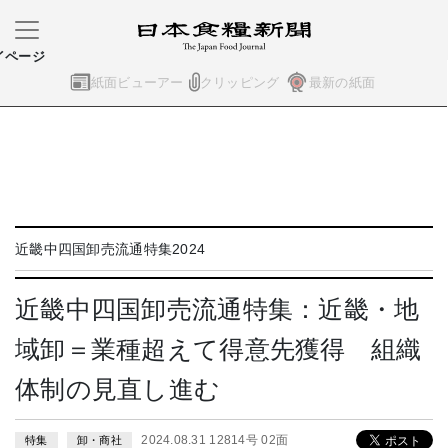
イページ
紙面ビューアー
クリッピング
最新の紙面
近畿中四国卸売流通特集2024
近畿中四国卸売流通特集：近畿・地
域卸＝業種超えて得意先獲得 組織
体制の見直し進む
2024.08.31 12814号 02面
特集
卸・商社