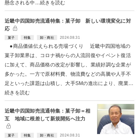
懸念される中…続きを読む
近畿中四国卸売流通特集：菓子卸 新しい環境変化に対
応
2024.08.31
菓子
特集
卸・商社
●商品価値伝えられる売場づくり 近畿中四国地域の
菓子卸業界は、コロナ禍からの人流回復やイベント復活
に加えて、商品価格の改定が影響し、業績好調な企業が
多かった。一方で原材料費、物流費などの高騰や人手不
足といった課題は山積し、大手SMの進出により、廃業…
続きを読む
近畿中四国卸売流通特集：菓子卸＝相
互 地域に根差して新規開拓へ注力
2024.08.31
菓子
特集
卸・商社