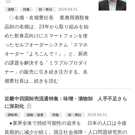
2024.08.31
酒類
特集
卸・商社
◇名畑・名畑豊社長 業務用酒類食
品卸の名畑は、23年から取り組みを始
めた飲食店向けにスマートフォンを使
ったセルフオーダーシステム「スマホ
オーダー『よろこんで！』」と、厨房
の課題を解決する「ミラブルプロダイ
ナー」の販売に引き続き注力する。名
畑豊社長は…続きを読む
近畿中四国卸売流通特集：味噌・漬物卸 人手不足さら
に深刻化
2024.08.31
調味料
漬物・佃煮
特集
卸・商社
●業界全体で持続可能性の追求を 日本の人口は今後
長期的に減少が続く。国立社会保障・人口問題研究所の