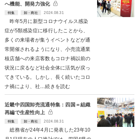
へ機能、開発力強化
2024.08.31
特集
卸・商社
昨年5月に新型コロナウイルス感染
症が5類感染症に移行したことから、
多くの来場者が集うイベントなどが通
常開催されるようになり、小売流通業
核店舗への来店客数もコロナ禍以前の
状況に戻るなど社会全体に活気が戻っ
てきている。しかし、長く続いたコロ
ナ禍により、社…続きを読む
近畿中四国卸売流通特集：四国＝組織
再編で生産性向上
2024.08.31
特集
卸・商社
総務省が24年4月に発表した23年10