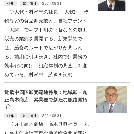
2024.08.31
特集
卸・商社
◇大乾・村瀬忠久社長 大乾は、乾
物などの食品卸売業と、自社ブランド
「大関」でギフト用の海苔などの加工
販売の業態を展開する。新規開拓で
は、給食のルートで広がりが見られ
る。前期に引き続き、社内では業務の
効率化に向け、組織体制の見直しを進
めている。村瀬忠…続きを読む
近畿中四国卸売流通特集：地域卸＝丸
正高木商店 異業種で新たな販路開拓
2024.08.31
特集
卸・商社
◇丸正高木商店・高木良典社長 丸
正高木商店は京都の地域総合食品卸と