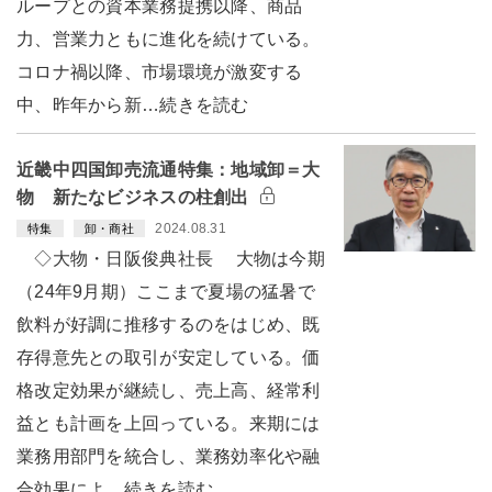
ループとの資本業務提携以降、商品
力、営業力ともに進化を続けている。
コロナ禍以降、市場環境が激変する
中、昨年から新…続きを読む
近畿中四国卸売流通特集：地域卸＝大
物 新たなビジネスの柱創出
2024.08.31
特集
卸・商社
◇大物・日阪俊典社長 大物は今期
（24年9月期）ここまで夏場の猛暑で
飲料が好調に推移するのをはじめ、既
存得意先との取引が安定している。価
格改定効果が継続し、売上高、経常利
益とも計画を上回っている。来期には
業務用部門を統合し、業務効率化や融
合効果によ…続きを読む