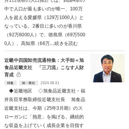
月1日現在の人口推計では、四国4県の
中で人口が最も多いのが唯一、100万
人を超える愛媛県（129万1000人）と
なっている。2番目に多いのが香川県
（92万6000人）で、徳島県（69万500
0人）、高知県（66万…続きを読む
近畿中四国卸売流通特集：大手卸＝旭
食品近畿支社 「三刀流」こなす人財
育成
2024.08.31
特集
卸・商社
◆近畿地区 ◇旭食品近畿支社・福
井良臣常務取締役近畿支社長 旭食品
近畿支社は、今期（25年3月期）のス
ローガンに「熱意」を掲げる。継続的
な収益を上げていく成長企業を目指す