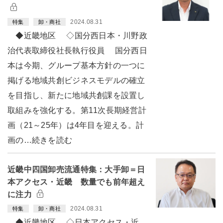
2024.08.31
特集
卸・商社
◆近畿地区 ◇国分西日本・川野政
治代表取締役社長執行役員 国分西日
本は今期、グループ基本方針の一つに
掲げる地域共創ビジネスモデルの確立
を目指し、新たに地域共創課を設置し
取組みを強化する。第11次長期経営計
画（21～25年）は4年目を迎える。計
画の…続きを読む
近畿中四国卸売流通特集：大手卸＝日
本アクセス・近畿 数量でも前年超え
に注力
2024.08.31
特集
卸・商社
◆近畿地区 ◇日本アクセス・近