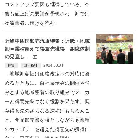
コストアップ要因も継続している。今
後も値上げの要請が予想され、卸では
物流業者…続きを読む
近畿中四国卸売流通特集：近畿・地域
卸＝業種超えて得意先獲得 組織体制
の見直し…
2024.08.31
特集
卸・商社
地域卸各社は価格改定への対応に努
めるとともに、自社展示会の開催や強
みとする地域密着の取り組みでメーカ
ーと得意先をつなぐ役割を果たす。既
存得意先のさらなる深耕はもちろんこ
と、食品卸売業を核としながらも業種
のカテゴリーを超えた得意先の獲得に