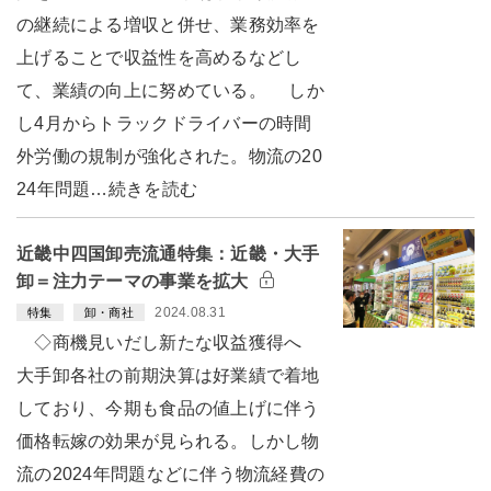
の継続による増収と併せ、業務効率を
上げることで収益性を高めるなどし
て、業績の向上に努めている。 しか
し4月からトラックドライバーの時間
外労働の規制が強化された。物流の20
24年問題…続きを読む
近畿中四国卸売流通特集：近畿・大手
卸＝注力テーマの事業を拡大
2024.08.31
特集
卸・商社
◇商機見いだし新たな収益獲得へ
大手卸各社の前期決算は好業績で着地
しており、今期も食品の値上げに伴う
価格転嫁の効果が見られる。しかし物
流の2024年問題などに伴う物流経費の