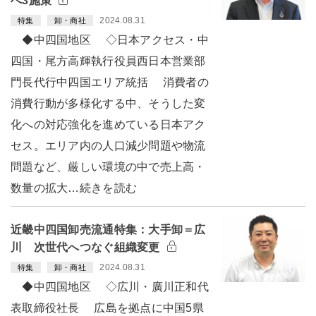
へ3施策
2024.08.31
特集
卸・商社
◆中四国地区 ◇日本アクセス・中
四国・尾方高輝執行役員西日本営業部
門長代行中四国エリア統括 消費者の
消費行動が多様化する中、そうした変
化への対応強化を進めている日本アク
セス。エリア内の人口減少問題や物流
問題など、厳しい環境の中で売上高・
数量の拡大…続きを読む
近畿中四国卸売流通特集：大手卸＝広
川 次世代へつなぐ組織変更
2024.08.31
特集
卸・商社
◆中四国地区 ◇広川・廣川正和代
表取締役社長 広島を拠点に中国5県