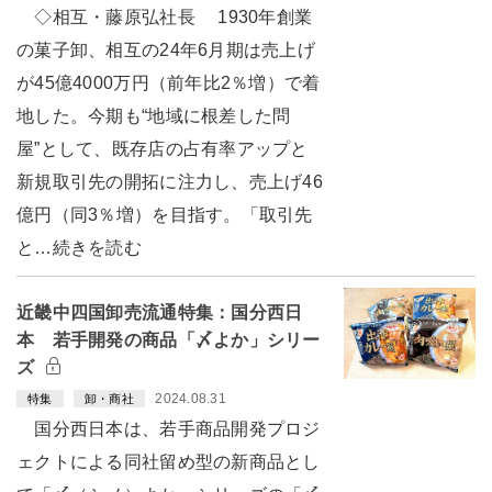
◇相互・藤原弘社長 1930年創業
の菓子卸、相互の24年6月期は売上げ
が45億4000万円（前年比2％増）で着
地した。今期も“地域に根差した問
屋”として、既存店の占有率アップと
新規取引先の開拓に注力し、売上げ46
億円（同3％増）を目指す。「取引先
と…続きを読む
近畿中四国卸売流通特集：国分西日
本 若手開発の商品「〆よか」シリー
ズ
2024.08.31
特集
卸・商社
国分西日本は、若手商品開発プロジ
ェクトによる同社留め型の新商品とし