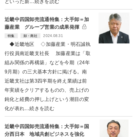
といった新…続きを読む
近畿中四国卸売流通特集：大手卸＝加
藤産業 グループ営業の成果発揮
2024.08.31
特集
卸・商社
◆近畿地区 ◇加藤産業・明石誠執
行役員南近畿支社長 加藤産業は「取
組み関係の再構築」などを今期（24年
9月期）の三大基本方針に掲げる。南
近畿支社は第3四半期を終え業績は前
年実績をクリアするものの、売上げの
鈍化と経費の押し上げという潮目の変
化が表れ…続きを読む
近畿中四国卸売流通特集：大手卸＝国
分西日本 地域共創ビジネスを強化