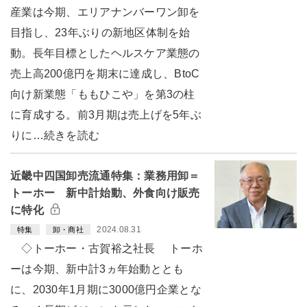
産業は今期、エリアナンバーワン卸を
目指し、23年ぶりの新地区体制を始
動。長年目標としたヘルスケア業態の
売上高200億円を期末に達成し、BtoC
向け新業態「ももひこや」を第3の柱
に育成する。前3月期は売上げを5年ぶ
りに…続きを読む
近畿中四国卸売流通特集：業務用卸＝
トーホー 新中計始動、外食向け販売
に特化
2024.08.31
特集
卸・商社
◇トーホー・古賀裕之社長 トーホ
ーは今期、新中計3ヵ年始動ととも
に、2030年1月期に3000億円企業とな