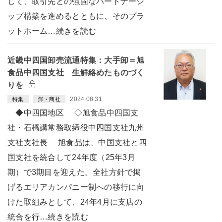
して、取引先との強固なパートナーシ
ップ構築を進めるとともに、そのプラ
ットホーム…続きを読む
近畿中四国卸売流通特集：大手卸＝旭
食品中四国支社 生鮮絡めたものづく
りを
2024.08.31
特集
卸・商社
◆中四国地区 ◇旭食品中四国支
社・石橋講常務取締役中四国支社九州
支社支社長 旭食品は、中国支社と四
国支社を統合して24年度（25年3月
期）で3期目を迎えた。全社方針で掲
げるエリアカンパニー制への移行に向
けた取組みとして、24年4月に支店の
統合を行…続きを読む