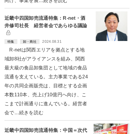
向け、事業を展…続きを読む
近畿中四国卸売流通特集：R-net・酒
井修司社長 経営者会であらゆる議論
2024.08.31
特集
卸・商社
R-netは関西エリアを拠点とする地
域卸8社がアライアンスを組み、関西
最大級の食品卸集団として地域の食品
流通を支えている。主力事業である24
年の共同企画販売は、目標とする企画
本数110本、売上げ10億円へ向け、こ
こまで計画通りに進んでいる。経営者
会で…続きを読む
近畿中四国卸売流通特集：中国＝次代