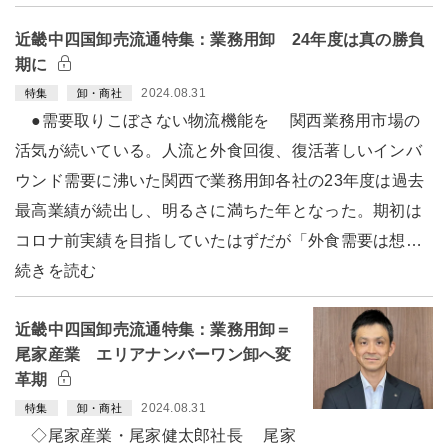
近畿中四国卸売流通特集：業務用卸 24年度は真の勝負
期に
2024.08.31
特集
卸・商社
●需要取りこぼさない物流機能を 関西業務用市場の
活気が続いている。人流と外食回復、復活著しいインバ
ウンド需要に沸いた関西で業務用卸各社の23年度は過去
最高業績が続出し、明るさに満ちた年となった。期初は
コロナ前実績を目指していたはずだが「外食需要は想…
続きを読む
近畿中四国卸売流通特集：業務用卸＝
尾家産業 エリアナンバーワン卸へ変
革期
2024.08.31
特集
卸・商社
◇尾家産業・尾家健太郎社長 尾家