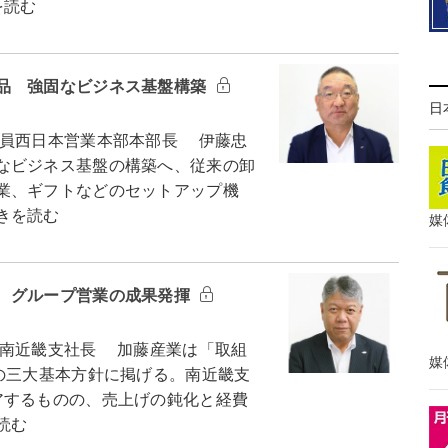
を読む
品 強固なビジネス基盤構築
日
員西日本営業本部本部長 伊藤忠
なビジネス基盤の構築へ、従来の卸
業、ギフトなどのセットアップ機
きを読む
媒
 グループ営業の成果発揮
南近畿支社長 加藤産業は「取組
媒
の三大基本方針に掲げる。南近畿支
アするものの、売上げの鈍化と経費
読む