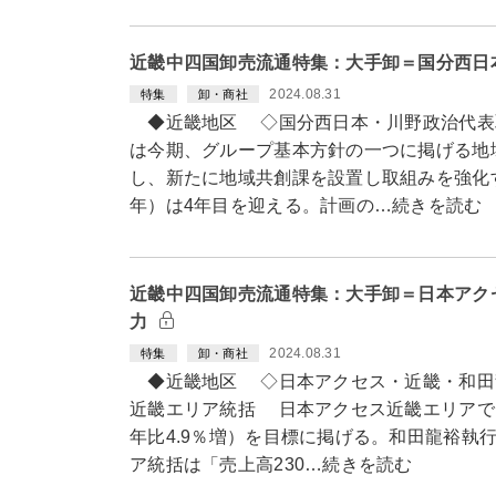
近畿中四国卸売流通特集：大手卸＝国分西日
2024.08.31
特集
卸・商社
◆近畿地区 ◇国分西日本・川野政治代表
は今期、グループ基本方針の一つに掲げる地
し、新たに地域共創課を設置し取組みを強化す
年）は4年目を迎える。計画の…続きを読む
近畿中四国卸売流通特集：大手卸＝日本アク
力
2024.08.31
特集
卸・商社
◆近畿地区 ◇日本アクセス・近畿・和田
近畿エリア統括 日本アクセス近畿エリアでは2
年比4.9％増）を目標に掲げる。和田龍裕執
ア統括は「売上高230…続きを読む