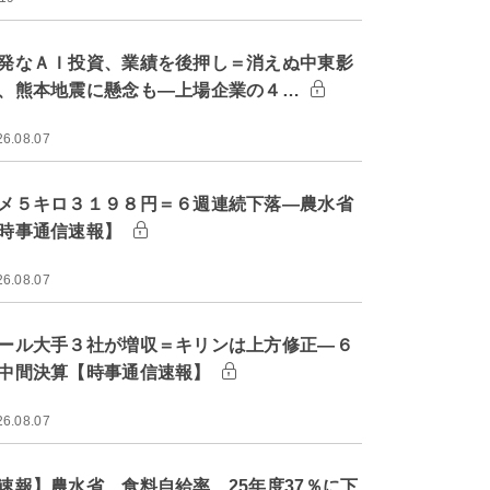
発なＡＩ投資、業績を後押し＝消えぬ中東影
、熊本地震に懸念も―上場企業の４…
26.08.07
メ５キロ３１９８円＝６週連続下落―農水省
時事通信速報】
26.08.07
ール大手３社が増収＝キリンは上方修正―６
中間決算【時事通信速報】
26.08.07
速報】農水省、食料自給率 25年度37％に下