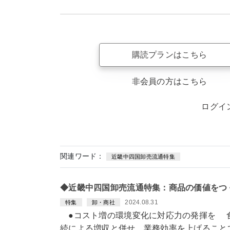
購読プランはこちら
非会員の方はこちら
ログイ
関連ワード：
近畿中四国卸売流通特集
◆近畿中四国卸売流通特集：商品の価値をつ
2024.08.31
特集
卸・商社
●コスト増の環境変化に対応力の発揮を 
続による増収と併せ、業務効率を上げること