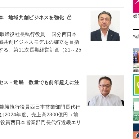
媒
本 地域共創ビジネスを強化
取締役社長執行役員 国分西日本
特
域共創ビジネスモデルの確立を目指
る。第11次長期経営計画（21～25
セス・近畿 数量でも前年超えに注
龍裕執行役員西日本営業部門長代行
024年度、売上高2300億円（前
行役員西日本営業部門長代行近畿エリ