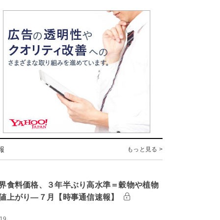
報
もっと見る >
界食料価格、３年半ぶり高水準＝穀物や植物
値上がり―７月【時事通信速報】
:19