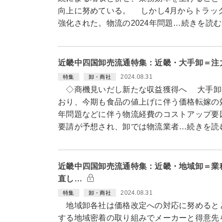
向上に努めている。 しかし4月からトラッ
強化された。物流の2024年問題…続きを読む
近畿中四国卸売流通特集：近畿・大手卸＝注
2024.08.31
特集
卸・商社
◇商機見いだし新たな収益獲得へ 大手卸
おり、今期も食品の値上げに伴う価格転嫁の効
年問題などに伴う物流経費のコストアップ要
要請が予想され、卸では物流業者…続きを読
近畿中四国卸売流通特集：近畿・地域卸＝業
直し…
2024.08.31
特集
卸・商社
地域卸各社は価格改定への対応に努めると
する地域密着の取り組みでメーカーと得意先