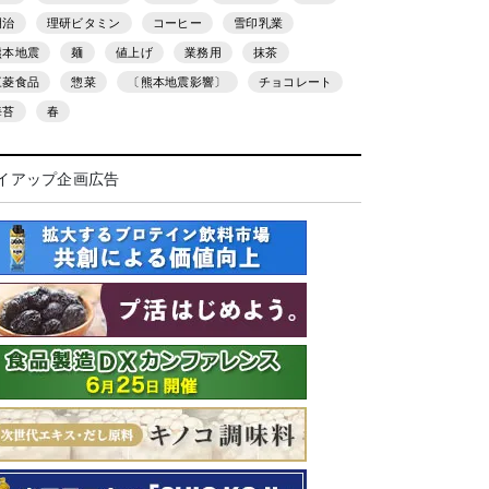
明治
理研ビタミン
コーヒー
雪印乳業
熊本地震
麺
値上げ
業務用
抹茶
三菱食品
惣菜
〔熊本地震影響〕
チョコレート
海苔
春
イアップ企画広告