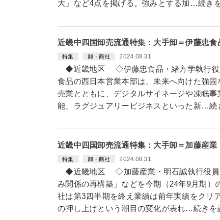
大」など4点を掲げる。強みとする加…続き
近畿中四国卸売流通特集：大手卸＝伊藤忠食
2024.08.31
特集
卸・商社
◆近畿地区 ◇伊藤忠食品・緒方学執行役
食品の西日本営業本部は、未来へ向けた強固
売業とともに、デジタルサイネージや凍眠事
能、ラグジュアリービジネスといった新…続
近畿中四国卸売流通特集：大手卸＝加藤産業
2024.08.31
特集
卸・商社
◆近畿地区 ◇加藤産業・明石誠執行役員
み関係の再構築」などを今期（24年9月期）
社は第3四半期を終え業績は前年実績をクリ
の押し上げという潮目の変化が表れ…続きを