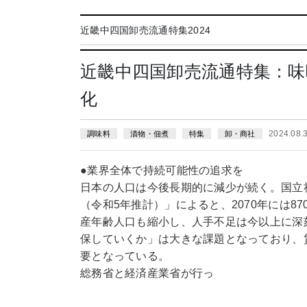
近畿中四国卸売流通特集2024
近畿中四国卸売流通特集：味
化
2024.08
調味料
漬物・佃煮
特集
卸・商社
●業界全体で持続可能性の追求を
日本の人口は今後長期的に減少が続く。国立
（令和5年推計）」によると、2070年には8
産年齢人口も縮小し、人手不足は今以上に深
保していくか」は大きな課題となっており、
要となっている。
総務省と経済産業省が行っ