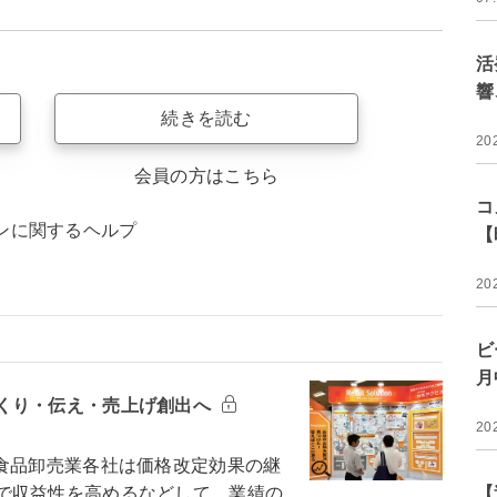
活
響
続きを読む
20
会員の方はこちら
コ
ンに関するヘルプ
【
20
ビ
月
くり・伝え・売上げ創出へ
20
食品卸売業各社は価格改定効果の継
で収益性を高めるなどして、業績の
【