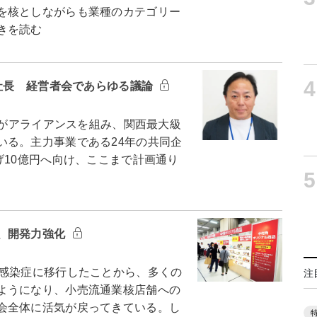
を核としながらも業種のカテゴリー
きを読む
4
司社長 経営者会であらゆる議論
社がアライアンスを組み、関西最大級
いる。主力事業である24年の共同企
げ10億円へ向け、ここまで計画通り
5
、開発力強化
感染症に移行したことから、多くの
注
ようになり、小売流通業核店舗への
会全体に活気が戻ってきている。し