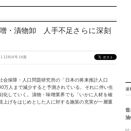
噌・漬物卸 人手不足さらに深刻
.31 12814号 14面
社会保障・人口問題研究所の「日本の将来推計人口
700万人まで減少すると予測されている。それに伴い生
速
刻化していく。漬物・味噌業界でも「いかに人材を確
賃上げをはじめとした人に対する施策の充実が一層重
世
油
07