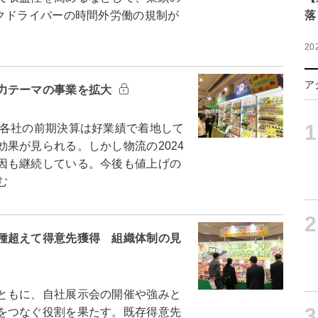
クドライバーの時間外労働の規制が
落
20
ア
力テーマの事業を拡大
1
各社の前期決算は好業績で着地して
果が見られる。しかし物流の2024
因も継続している。今後も値上げの
む
2
種超えて得意先獲得 組織体制の見
ともに、自社展示会の開催や強みと
3
をつなぐ役割を果たす。既存得意先