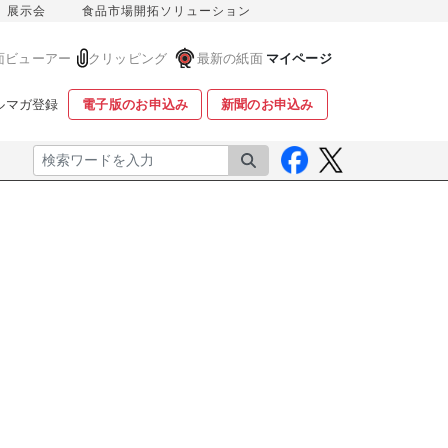
展示会
食品市場開拓ソリューション
面ビューアー
クリッピング
最新の紙面
マイページ
ルマガ登録
電子版のお申込み
新聞のお申込み
検索