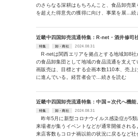
のさらなる深耕はもちろんこと、食品卸売業
を超えた得意先の獲得に向け、事業を展…続
近畿中四国卸売流通特集：R-net・酒井修
2024.08.31
特集
卸・商社
R-netは関西エリアを拠点とする地域卸8
の食品卸集団として地域の食品流通を支えて
画販売は、目標とする企画本数110本、売上
に進んでいる。経営者会で…続きを読む
近畿中四国卸売流通特集：中国＝次代へ機能
2024.08.31
特集
卸・商社
昨年5月に新型コロナウイルス感染症が5類
来場者が集うイベントなどが通常開催される
来店客数もコロナ禍以前の状況に戻るなど社