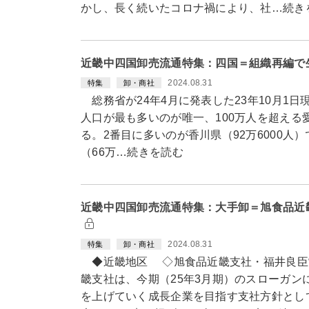
かし、長く続いたコロナ禍により、社…続き
近畿中四国卸売流通特集：四国＝組織再編で
2024.08.31
特集
卸・商社
総務省が24年4月に発表した23年10月1
人口が最も多いのが唯一、100万人を超える愛
る。2番目に多いのが香川県（92万6000人）
（66万…続きを読む
近畿中四国卸売流通特集：大手卸＝旭食品近
2024.08.31
特集
卸・商社
◆近畿地区 ◇旭食品近畿支社・福井良臣
畿支社は、今期（25年3月期）のスローガン
を上げていく成長企業を目指す支社方針とし