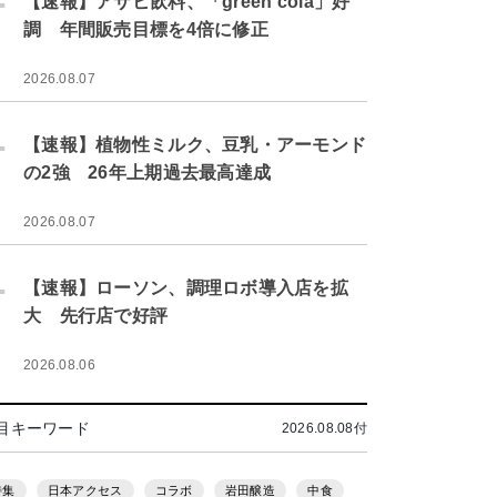
【速報】アサヒ飲料、「green cola」好
調 年間販売目標を4倍に修正
2026.08.07
.
【速報】植物性ミルク、豆乳・アーモンド
の2強 26年上期過去最高達成
2026.08.07
.
【速報】ローソン、調理ロボ導入店を拡
大 先行店で好評
2026.08.06
目キーワード
2026.08.08付
特集
日本アクセス
コラボ
岩田醸造
中食