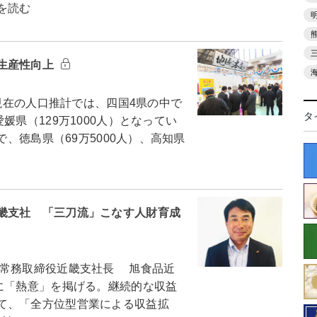
を読む
生産性向上
日現在の人口推計では、四国4県の中で
タ
媛県（129万1000人）となってい
で、徳島県（69万5000人）、高知県
畿支社 「三刀流」こなす人財育成
常務取締役近畿支社長 旭食品近
に「熱意」を掲げる。継続的な収益
て、「全方位型営業による収益拡