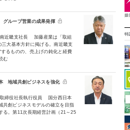
媒
 グループ営業の成果発揮
特
南近畿支社長 加藤産業は「取組
の三大基本方針に掲げる。南近畿支
アするものの、売上げの鈍化と経費
読む
本 地域共創ビジネスを強化
取締役社長執行役員 国分西日本
域共創ビジネスモデルの確立を目指
る。第11次長期経営計画（21～25