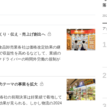
落
20
ア
くり・伝え・売上げ創出へ
1
食品卸売業各社は価格改定効果の継
で収益性を高めるなどして、業績の
クドライバーの時間外労働の規制が
2
力テーマの事業を拡大
各社の前期決算は好業績で着地して
果が見られる。しかし物流の2024
3