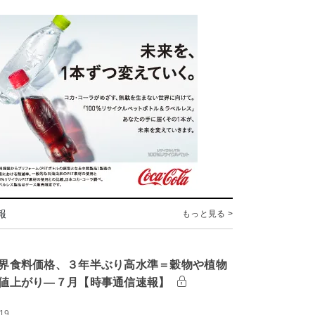
報
もっと見る >
界食料価格、３年半ぶり高水準＝穀物や植物
値上がり―７月【時事通信速報】
:19