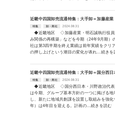
近畿中四国卸売流通特集：大手卸＝加藤産業
2024.08.31
特集
卸・商社
◆近畿地区 ◇加藤産業・明石誠執行役員
み関係の再構築」などを今期（24年9月期）
社は第3四半期を終え業績は前年実績をクリ
の押し上げという潮目の変化が表れ…続きを
近畿中四国卸売流通特集：大手卸＝国分西日
2024.08.31
特集
卸・商社
◆近畿地区 ◇国分西日本・川野政治代表
は今期、グループ基本方針の一つに掲げる地
し、新たに地域共創課を設置し取組みを強化す
年）は4年目を迎える。計画の…続きを読む