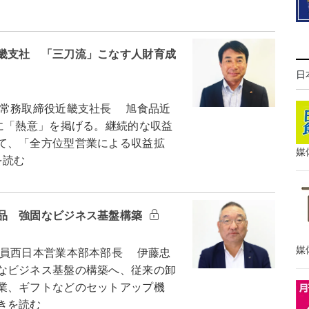
畿支社 「三刀流」こなす人財育成
日
常務取締役近畿支社長 旭食品近
に「熱意」を掲げる。継続的な収益
て、「全方位型営業による収益拡
媒
を読む
品 強固なビジネス基盤構築
媒
員西日本営業本部本部長 伊藤忠
なビジネス基盤の構築へ、従来の卸
業、ギフトなどのセットアップ機
きを読む