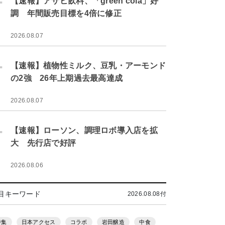
【速報】アサヒ飲料、「green cola」好
調 年間販売目標を4倍に修正
2026.08.07
.
【速報】植物性ミルク、豆乳・アーモンド
の2強 26年上期過去最高達成
2026.08.07
.
【速報】ローソン、調理ロボ導入店を拡
大 先行店で好評
2026.08.06
目キーワード
2026.08.08付
特集
日本アクセス
コラボ
岩田醸造
中食