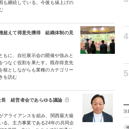
因も継続している。今後も値上げの
む
種超えて得意先獲得 組織体制の見
4
ともに、自社展示会の開催や強みと
をつなぐ役割を果たす。既存得意先
を核としながらも業種のカテゴリー
5
きを読む
司社長 経営者会であらゆる議論
注
社がアライアンスを組み、関西最大級
いる。主力事業である24年の共同企