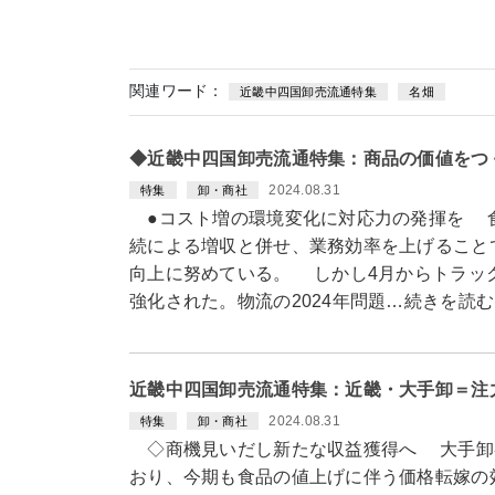
関連ワード：
近畿中四国卸売流通特集
名畑
◆近畿中四国卸売流通特集：商品の価値をつ
2024.08.31
特集
卸・商社
●コスト増の環境変化に対応力の発揮を 
続による増収と併せ、業務効率を上げること
向上に努めている。 しかし4月からトラッ
強化された。物流の2024年問題…続きを読む
近畿中四国卸売流通特集：近畿・大手卸＝注
2024.08.31
特集
卸・商社
◇商機見いだし新たな収益獲得へ 大手卸
おり、今期も食品の値上げに伴う価格転嫁の効