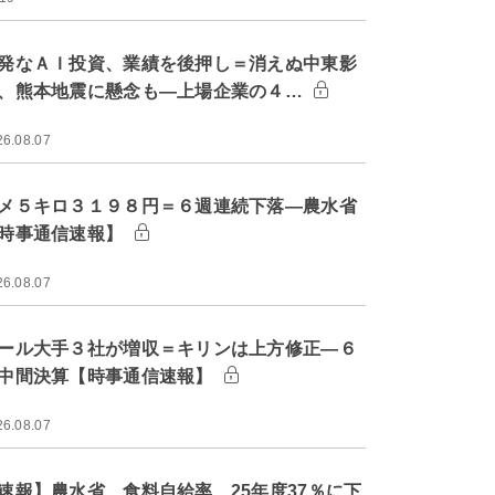
発なＡＩ投資、業績を後押し＝消えぬ中東影
、熊本地震に懸念も―上場企業の４…
26.08.07
メ５キロ３１９８円＝６週連続下落―農水省
時事通信速報】
26.08.07
ール大手３社が増収＝キリンは上方修正―６
中間決算【時事通信速報】
26.08.07
速報】農水省、食料自給率 25年度37％に下