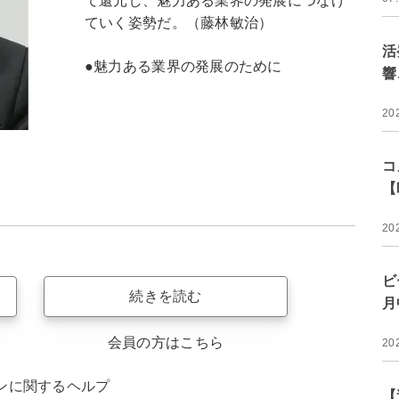
て還元し、魅力ある業界の発展につなげ
ていく姿勢だ。（藤林敏治）
活
●魅力ある業界の発展のために
響
20
コ
【
20
ビ
続きを読む
月
会員の方はこちら
20
ンに関するヘルプ
【