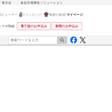
展示会
食品市場開拓ソリューション
面ビューアー
クリッピング
最新の紙面
マイページ
ルマガ登録
電子版のお申込み
新聞のお申込み
検索