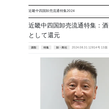
近畿中四国卸売流通特集2024
近畿中四国卸売流通特集：酒
として還元
2024.08.31 12814号 13面
酒類
特集
卸・商社