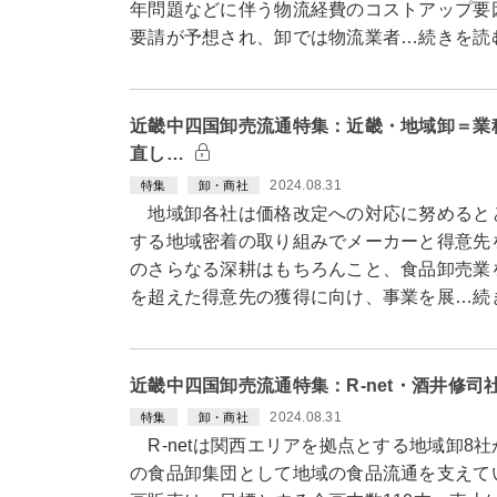
年問題などに伴う物流経費のコストアップ要
要請が予想され、卸では物流業者…続きを読
近畿中四国卸売流通特集：近畿・地域卸＝業
直し…
2024.08.31
特集
卸・商社
地域卸各社は価格改定への対応に努めると
する地域密着の取り組みでメーカーと得意先
のさらなる深耕はもちろんこと、食品卸売業
を超えた得意先の獲得に向け、事業を展…続
近畿中四国卸売流通特集：R-net・酒井修
2024.08.31
特集
卸・商社
R-netは関西エリアを拠点とする地域卸8
の食品卸集団として地域の食品流通を支えて