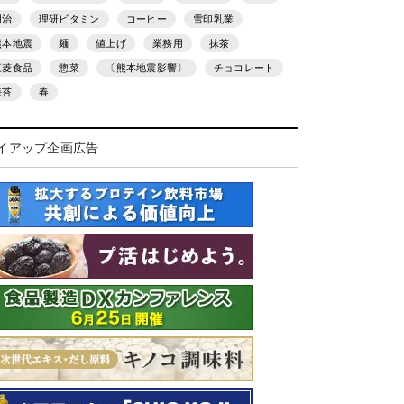
明治
理研ビタミン
コーヒー
雪印乳業
熊本地震
麺
値上げ
業務用
抹茶
三菱食品
惣菜
〔熊本地震影響〕
チョコレート
海苔
春
イアップ企画広告