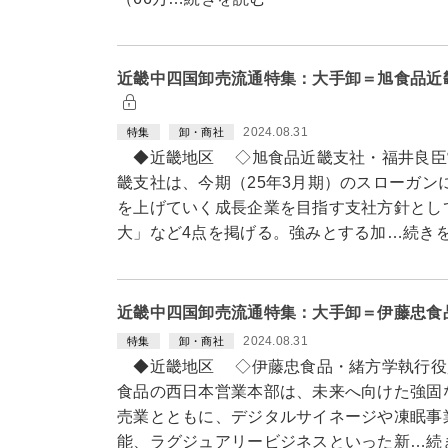
近畿中四国卸売流通特集：大手卸＝旭食品近
2024.08.31
特集
卸・商社
◆近畿地区 ◇旭食品近畿支社・福井良臣
畿支社は、今期（25年3月期）のスローガン
を上げていく成長企業を目指す支社方針とし
大」など4点を掲げる。強みとする加…続き
近畿中四国卸売流通特集：大手卸＝伊藤忠食
2024.08.31
特集
卸・商社
◆近畿地区 ◇伊藤忠食品・緒方学執行役
食品の西日本営業本部は、未来へ向けた強固
売業とともに、デジタルサイネージや凍眠事
能、ラグジュアリービジネスといった新…続