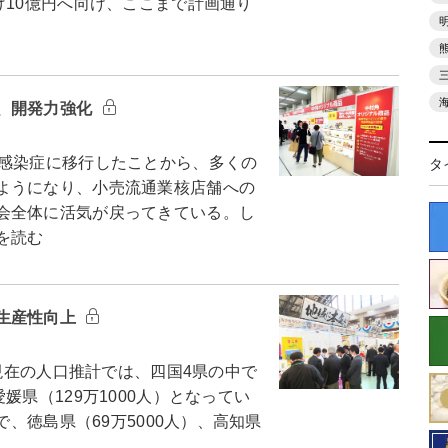
げ10億円へ向け、ここまで計画通り
、開発力強化
感染症に移行したことから、多くの
タ
ようになり、小売流通業核店舗への
会全体に活気が戻ってきている。し
を読む
生産性向上
日現在の人口推計では、四国4県の中で
媛県（129万1000人）となってい
で、徳島県（69万5000人）、高知県