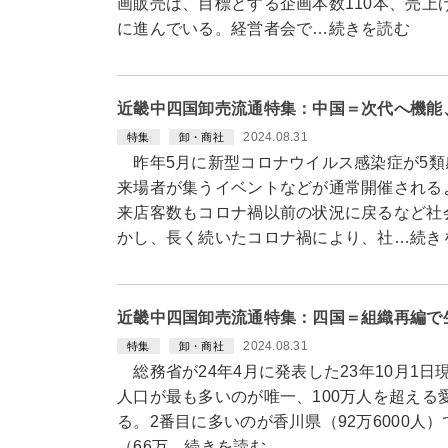
画販売は、目標とする企画本数110本、売上
に進んでいる。経営者会で…続きを読む
近畿中四国卸売流通特集：中国＝次代へ機能
2024.08.31
特集
卸・商社
昨年5月に新型コロナウイルス感染症が5類
来場者が集うイベントなどが通常開催される
来店客数もコロナ禍以前の状況に戻るなど社
かし、長く続いたコロナ禍により、社…続き
近畿中四国卸売流通特集：四国＝組織再編で
2024.08.31
特集
卸・商社
総務省が24年4月に発表した23年10月1
人口が最も多いのが唯一、100万人を超える愛
る。2番目に多いのが香川県（92万6000人）
（66万…続きを読む