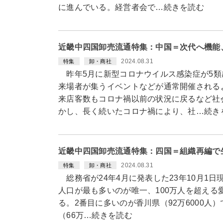
に進んでいる。経営者会で…続きを読む
近畿中四国卸売流通特集：中国＝次代へ機能
2024.08.31
特集
卸・商社
昨年5月に新型コロナウイルス感染症が5類
来場者が集うイベントなどが通常開催される
来店客数もコロナ禍以前の状況に戻るなど社
かし、長く続いたコロナ禍により、社…続き
近畿中四国卸売流通特集：四国＝組織再編で
2024.08.31
特集
卸・商社
総務省が24年4月に発表した23年10月1
人口が最も多いのが唯一、100万人を超える愛
る。2番目に多いのが香川県（92万6000人）
（66万…続きを読む