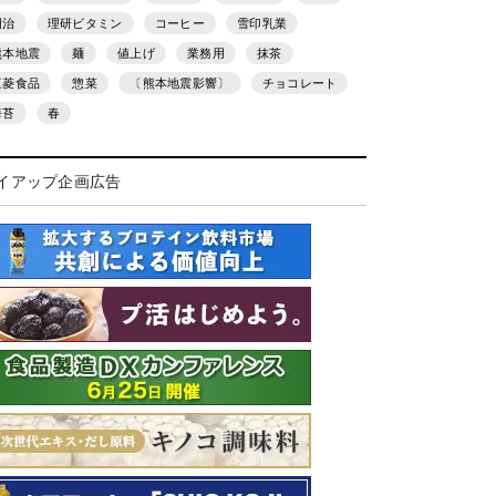
明治
理研ビタミン
コーヒー
雪印乳業
熊本地震
麺
値上げ
業務用
抹茶
三菱食品
惣菜
〔熊本地震影響〕
チョコレート
海苔
春
イアップ企画広告