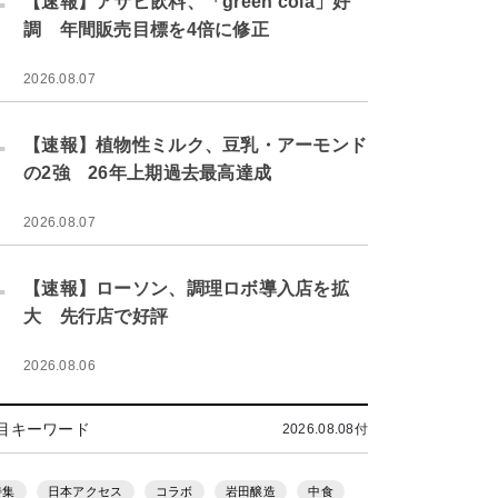
【速報】アサヒ飲料、「green cola」好
調 年間販売目標を4倍に修正
2026.08.07
.
【速報】植物性ミルク、豆乳・アーモンド
の2強 26年上期過去最高達成
2026.08.07
.
【速報】ローソン、調理ロボ導入店を拡
大 先行店で好評
2026.08.06
目キーワード
2026.08.08付
特集
日本アクセス
コラボ
岩田醸造
中食