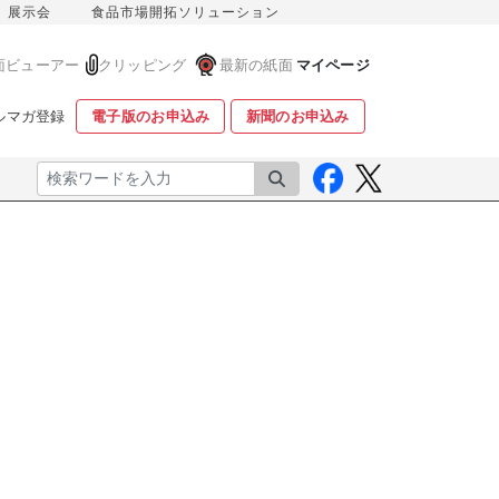
展示会
食品市場開拓ソリューション
面ビューアー
クリッピング
最新の紙面
マイページ
ルマガ登録
電子版のお申込み
新聞のお申込み
検索