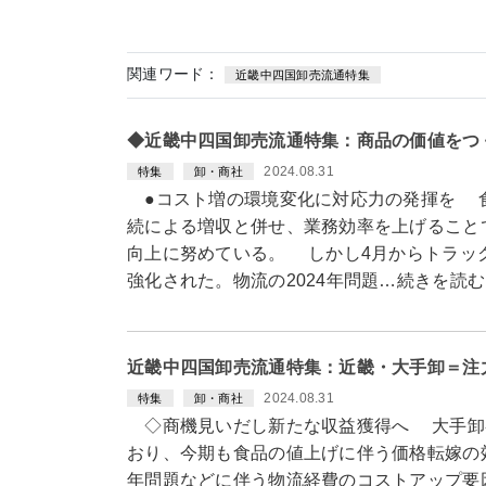
関連ワード：
近畿中四国卸売流通特集
◆近畿中四国卸売流通特集：商品の価値をつ
2024.08.31
特集
卸・商社
●コスト増の環境変化に対応力の発揮を 
続による増収と併せ、業務効率を上げること
向上に努めている。 しかし4月からトラッ
強化された。物流の2024年問題…続きを読む
近畿中四国卸売流通特集：近畿・大手卸＝注
2024.08.31
特集
卸・商社
◇商機見いだし新たな収益獲得へ 大手卸
おり、今期も食品の値上げに伴う価格転嫁の効
年問題などに伴う物流経費のコストアップ要