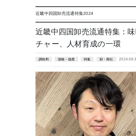
近畿中四国卸売流通特集2024
近畿中四国卸売流通特集：味
チャー、人材育成の一環
2024.08
調味料
漬物・佃煮
特集
卸・商社