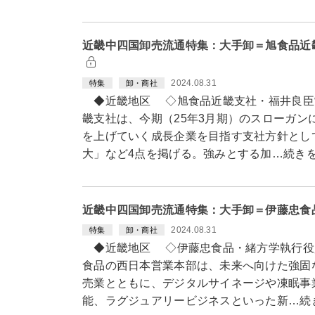
近畿中四国卸売流通特集：大手卸＝旭食品近
2024.08.31
特集
卸・商社
◆近畿地区 ◇旭食品近畿支社・福井良臣
畿支社は、今期（25年3月期）のスローガン
を上げていく成長企業を目指す支社方針とし
大」など4点を掲げる。強みとする加…続き
近畿中四国卸売流通特集：大手卸＝伊藤忠食
2024.08.31
特集
卸・商社
◆近畿地区 ◇伊藤忠食品・緒方学執行役
食品の西日本営業本部は、未来へ向けた強固
売業とともに、デジタルサイネージや凍眠事
能、ラグジュアリービジネスといった新…続