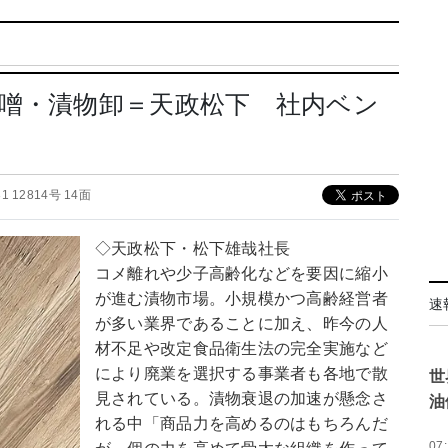
噌・漬物卸＝天政松下 社内ベン
.31 12814号 14面
◇天政松下・松下雄哉社長
コメ離れや少子高齢化などを要因に縮小
が進む漬物市場。小規模かつ高齢経営者
速
が多い業界であることに加え、昨今の人
材不足や改定食品衛生法の完全実施など
により廃業を選択する事業者も各地で散
世
見されている。漬物衰退の加速が懸念さ
油
れる中「商品力を高めるのはもちろんだ
07