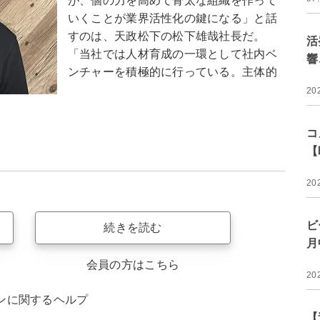
が、個の力を高めて骨太な組織を作って
いくことが業界活性化の鍵になる」と話
すのは、天政松下の松下雄哉社長だ。
活
「当社では人材育成の一環として社内ベ
響
ンチャーを積極的に行っている。主体的
20
コ
【
20
ビ
続きを読む
月
会員の方はこちら
20
ンに関するヘルプ
【