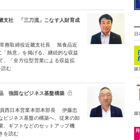
畿支社 「三刀流」こなす人財育成
日
常務取締役近畿支社長 旭食品近
に「熱意」を掲げる。継続的な収益
て、「全方位型営業による収益拡
を読む
媒
品 強固なビジネス基盤構築
員西日本営業本部本部長 伊藤忠
媒
なビジネス基盤の構築へ、従来の卸
業、ギフトなどのセットアップ機
きを読む