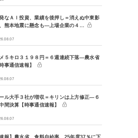
発なＡＩ投資、業績を後押し＝消えぬ中東影
、熊本地震に懸念も―上場企業の４…
26.08.07
メ５キロ３１９８円＝６週連続下落―農水省
時事通信速報】
26.08.07
ール大手３社が増収＝キリンは上方修正―６
中間決算【時事通信速報】
26.08.07
速報】農水省、食料自給率 25年度37％に下