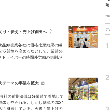
落
20
ア
くり・伝え・売上げ創出へ
1
食品卸売業各社は価格改定効果の継
で収益性を高めるなどして、業績の
クドライバーの時間外労働の規制が
2
力テーマの事業を拡大
各社の前期決算は好業績で着地して
果が見られる。しかし物流の2024
3
因も継続している。今後も値上げの