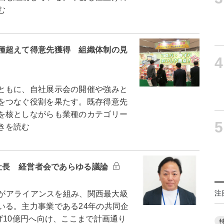
む
種超えて得意先獲得 組織体制の見
4
ともに、自社展示会の開催や強みと
をつなぐ役割を果たす。既存得意先
を核としながらも業種のカテゴリー
5
きを読む
司社長 経営者会であらゆる議論
注
社がアライアンスを組み、関西最大級
いる。主力事業である24年の共同企
げ10億円へ向け、ここまで計画通り