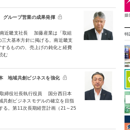
媒
 グループ営業の成果発揮
南近畿支社長 加藤産業は「取組
特
の三大基本方針に掲げる。南近畿支
アするものの、売上げの鈍化と経費
読む
本 地域共創ビジネスを強化
取締役社長執行役員 国分西日本
域共創ビジネスモデルの確立を目指
る。第11次長期経営計画（21～25