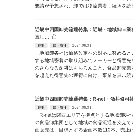
要請が予想され、卸では物流業者…続きを読
近畿中四国卸売流通特集：近畿・地域卸＝業
直し…
2024.08.31
特集
卸・商社
地域卸各社は価格改定への対応に努めると
する地域密着の取り組みでメーカーと得意先
のさらなる深耕はもちろんこと、食品卸売業
を超えた得意先の獲得に向け、事業を展…続
近畿中四国卸売流通特集：R-net・酒井修
2024.08.31
特集
卸・商社
R-netは関西エリアを拠点とする地域卸8
の食品卸集団として地域の食品流通を支えて
画販売は、目標とする企画本数110本、売上