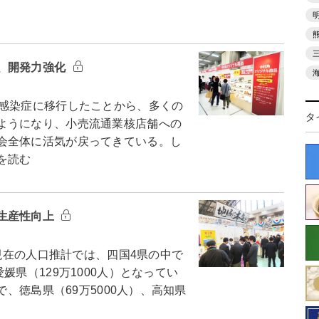
、開発力強化
感染症に移行したことから、多くの
タ
ようになり、小売流通業核店舗への
会全体に活気が戻ってきている。し
を読む
生産性向上
日現在の人口推計では、四国4県の中で
媛県（129万1000人）となってい
で、徳島県（69万5000人）、高知県