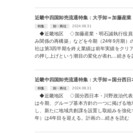
近畿中四国卸売流通特集：大手卸＝加藤産業
2024.08.31
特集
卸・商社
◆近畿地区 ◇加藤産業・明石誠執行役員
み関係の再構築」などを今期（24年9月期）
社は第3四半期を終え業績は前年実績をクリ
の押し上げという潮目の変化が表れ…続きを
近畿中四国卸売流通特集：大手卸＝国分西日
2024.08.31
特集
卸・商社
◆近畿地区 ◇国分西日本・川野政治代表
は今期、グループ基本方針の一つに掲げる地
し、新たに地域共創課を設置し取組みを強化す
年）は4年目を迎える。計画の…続きを読む