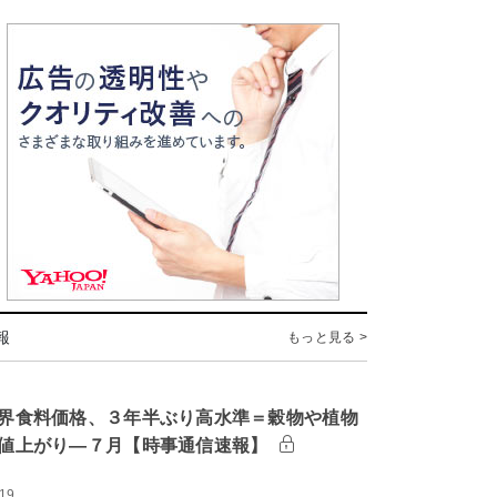
報
もっと見る >
界食料価格、３年半ぶり高水準＝穀物や植物
値上がり―７月【時事通信速報】
:19