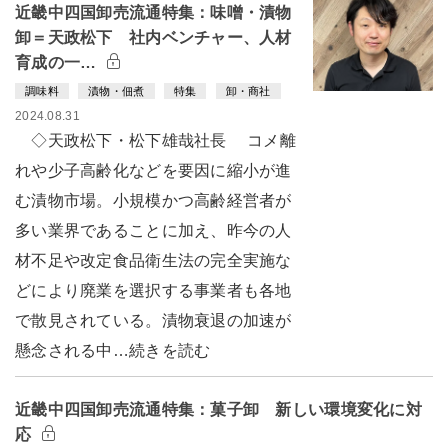
近畿中四国卸売流通特集：味噌・漬物
卸＝天政松下 社内ベンチャー、人材
育成の一…
調味料
漬物・佃煮
特集
卸・商社
2024.08.31
◇天政松下・松下雄哉社長 コメ離
れや少子高齢化などを要因に縮小が進
む漬物市場。小規模かつ高齢経営者が
多い業界であることに加え、昨今の人
材不足や改定食品衛生法の完全実施な
どにより廃業を選択する事業者も各地
で散見されている。漬物衰退の加速が
懸念される中…続きを読む
近畿中四国卸売流通特集：菓子卸 新しい環境変化に対
応