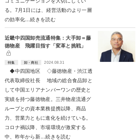
コミュニケーションを大切にしてい
る。7月1日には、経営活動のより一層
の効率化…続きを読む
近畿中四国卸売流通特集：大手卸＝藤
徳物産 飛躍目指す「変革と挑戦」
2024.08.31
特集
卸・商社
◆中四国地区 ◇藤徳物産・渋江透
代表取締役社長 地域の総合食品卸と
して中国エリアナンバーワンの歴史と
実績を持つ藤徳物産。三井物産流通グ
ループとの資本業務提携以降、商品
力、営業力ともに進化を続けている。
コロナ禍以降、市場環境が激変する
中、昨年から新…続きを読む