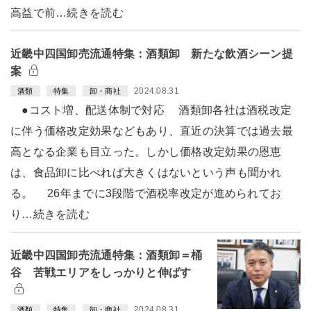
高益で前…続きを読む
近畿中四国卸売流通特集：酒類卸 新たな飲酒シーン提
案
2024.08.31
酒類
特集
卸・商社
●コスト増、配送体制で対応 酒類卸各社は酒税改定
に伴う価格改定効果などもあり、直近の決算では過去最
高となる企業も目立った。しかし価格改定効果の恩恵
は、食品卸に比べれば大きくはないという声も聞かれ
る。 26年までに3段階で酒税率改定が進められてお
り…続きを読む
近畿中四国卸売流通特集：酒類卸＝桶
谷 苦戦エリアをしっかりと伸ばす
2024.08.31
酒類
特集
卸・商社