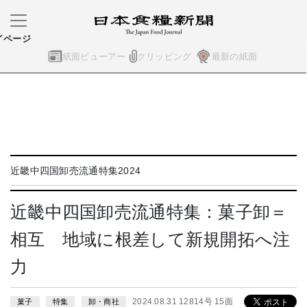
イページ
紙面ビューアー
クリッピング
最新の紙面
近畿中四国卸売流通特集2024
近畿中四国卸売流通特集：菓子卸＝
相互 地域に根差して新規開拓へ注
力
2024.08.31 12814号 15面
菓子
特集
卸・商社