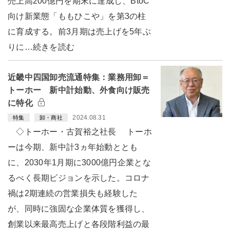
売上高200億円を期末に達成し、BtoC
向け新業態「ももひこや」を第3の柱
に育成する。前3月期は売上げを5年ぶ
りに…続きを読む
近畿中四国卸売流通特集：業務用卸＝
トーホー 新中計始動、外食向け販売
に特化
2024.08.31
特集
卸・商社
◇トーホー・古賀裕之社長 トーホ
ーは今期、新中計3ヵ年始動ととも
に、2030年1月期に3000億円企業とな
るべく長期ビジョンを示した。コロナ
禍は2期連続の営業損失も経験した
が、同時に強固な企業体質を獲得し、
創業以来最高売上げと各段階利益の最