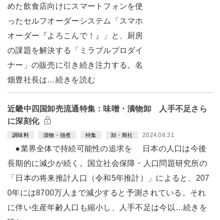
めた飲食店向けにスマートフォンを使
ったセルフオーダーシステム「スマホ
オーダー『よろこんで！』」と、厨房
の課題を解決する「ミラブルプロダイ
ナー」の販売に引き続き注力する。名
畑豊社長は…続きを読む
近畿中四国卸売流通特集：味噌・漬物卸 人手不足さら
に深刻化
2024.08.31
調味料
漬物・佃煮
特集
卸・商社
●業界全体で持続可能性の追求を 日本の人口は今後
長期的に減少が続く。国立社会保障・人口問題研究所の
「日本の将来推計人口（令和5年推計）」によると、207
0年には8700万人まで減少すると予測されている。それ
に伴い生産年齢人口も縮小し、人手不足は今以…続きを