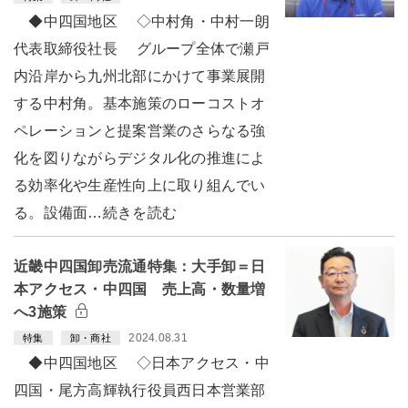
◆中四国地区 ◇中村角・中村一朗
代表取締役社長 グループ全体で瀬戸
内沿岸から九州北部にかけて事業展開
する中村角。基本施策のローコストオ
ペレーションと提案営業のさらなる強
化を図りながらデジタル化の推進によ
る効率化や生産性向上に取り組んでい
る。設備面…続きを読む
近畿中四国卸売流通特集：大手卸＝日
本アクセス・中四国 売上高・数量増
へ3施策
2024.08.31
特集
卸・商社
◆中四国地区 ◇日本アクセス・中
四国・尾方高輝執行役員西日本営業部