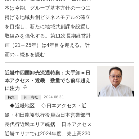
本は今期、グループ基本方針の一つに
掲げる地域共創ビジネスモデルの確立
を目指し、新たに地域共創課を設置し
取組みを強化する。第11次長期経営計
画（21～25年）は4年目を迎える。計
画の…続きを読む
近畿中四国卸売流通特集：大手卸＝日
本アクセス・近畿 数量でも前年超え
に注力
2024.08.31
特集
卸・商社
◆近畿地区 ◇日本アクセス・近
畿・和田龍裕執行役員西日本営業部門
長代行近畿エリア統括 日本アクセス
近畿エリアでは2024年度、売上高230