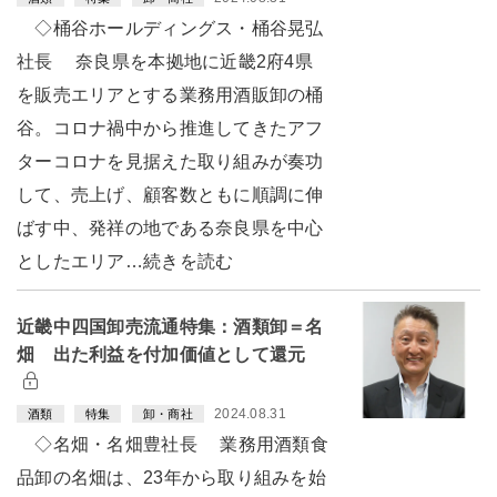
◇桶谷ホールディングス・桶谷晃弘
社長 奈良県を本拠地に近畿2府4県
を販売エリアとする業務用酒販卸の桶
谷。コロナ禍中から推進してきたアフ
ターコロナを見据えた取り組みが奏功
して、売上げ、顧客数ともに順調に伸
ばす中、発祥の地である奈良県を中心
としたエリア…続きを読む
近畿中四国卸売流通特集：酒類卸＝名
畑 出た利益を付加価値として還元
2024.08.31
酒類
特集
卸・商社
◇名畑・名畑豊社長 業務用酒類食
品卸の名畑は、23年から取り組みを始