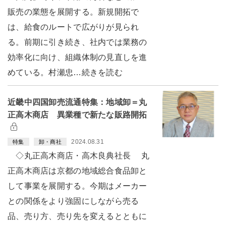
販売の業態を展開する。新規開拓で
は、給食のルートで広がりが見られ
る。前期に引き続き、社内では業務の
効率化に向け、組織体制の見直しを進
めている。村瀬忠…続きを読む
近畿中四国卸売流通特集：地域卸＝丸
正高木商店 異業種で新たな販路開拓
2024.08.31
特集
卸・商社
◇丸正高木商店・高木良典社長 丸
正高木商店は京都の地域総合食品卸と
して事業を展開する。今期はメーカー
との関係をより強固にしながら売る
品、売り方、売り先を変えるとともに