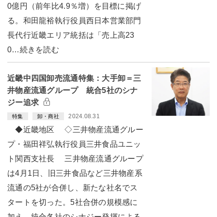
0億円（前年比4.9％増）を目標に掲げ
る。和田龍裕執行役員西日本営業部門
長代行近畿エリア統括は「売上高23
0…続きを読む
近畿中四国卸売流通特集：大手卸＝三
井物産流通グループ 統合5社のシナ
ジー追求
2024.08.31
特集
卸・商社
◆近畿地区 ◇三井物産流通グルー
プ・福田祥弘執行役員三井食品ユニッ
ト関西支社長 三井物産流通グループ
は4月1日、旧三井食品など三井物産系
流通の5社が合併し、新たな社名でス
タートを切った。5社合併の規模感に
加え、統合各社のシナジー発揮による