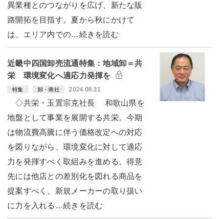
異業種とのつながりを広げ、新たな販
路開拓を目指す。夏から秋にかけて
は、エリア内での…続きを読む
近畿中四国卸売流通特集：地域卸＝共
栄 環境変化へ適応力発揮を
2024.08.31
特集
卸・商社
◇共栄・玉置宗克社長 和歌山県を
地盤として事業を展開する共栄。今期
は物流費高騰に伴う価格改定への対応
を図りながら、環境変化に対して適応
力を発揮すべく取組みを進める。得意
先には他店との差別化を図れる商品を
提案すべく、新規メーカーの取り扱い
に力を入れる…続きを読む