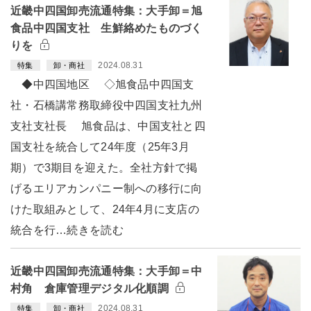
近畿中四国卸売流通特集：大手卸＝旭
食品中四国支社 生鮮絡めたものづく
りを
2024.08.31
特集
卸・商社
◆中四国地区 ◇旭食品中四国支
社・石橋講常務取締役中四国支社九州
支社支社長 旭食品は、中国支社と四
国支社を統合して24年度（25年3月
期）で3期目を迎えた。全社方針で掲
げるエリアカンパニー制への移行に向
けた取組みとして、24年4月に支店の
統合を行…続きを読む
近畿中四国卸売流通特集：大手卸＝中
村角 倉庫管理デジタル化順調
2024.08.31
特集
卸・商社