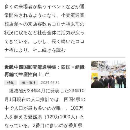
多くの来場者が集うイベントなどが通
常開催されるようになり、小売流通業
核店舗への来店客数もコロナ禍以前の
状況に戻るなど社会全体に活気が戻っ
てきている。しかし、長く続いたコロ
ナ禍により、社…続きを読む
近畿中四国卸売流通特集：四国＝組織
再編で生産性向上
2024.08.31
特集
卸・商社
総務省が24年4月に発表した23年10
月1日現在の人口推計では、四国4県の
中で人口が最も多いのが唯一、100万
人を超える愛媛県（129万1000人）と
なっている。2番目に多いのが香川県