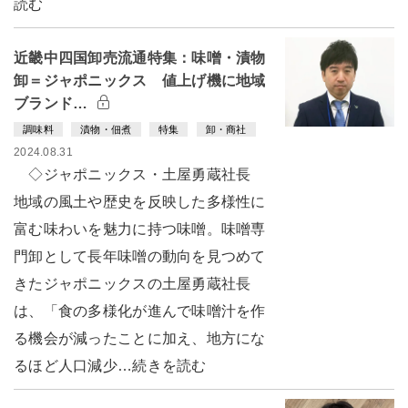
読む
近畿中四国卸売流通特集：味噌・漬物
卸＝ジャポニックス 値上げ機に地域
ブランド…
調味料
漬物・佃煮
特集
卸・商社
2024.08.31
◇ジャポニックス・土屋勇蔵社長
地域の風土や歴史を反映した多様性に
富む味わいを魅力に持つ味噌。味噌専
門卸として長年味噌の動向を見つめて
きたジャポニックスの土屋勇蔵社長
は、「食の多様化が進んで味噌汁を作
る機会が減ったことに加え、地方にな
るほど人口減少…続きを読む