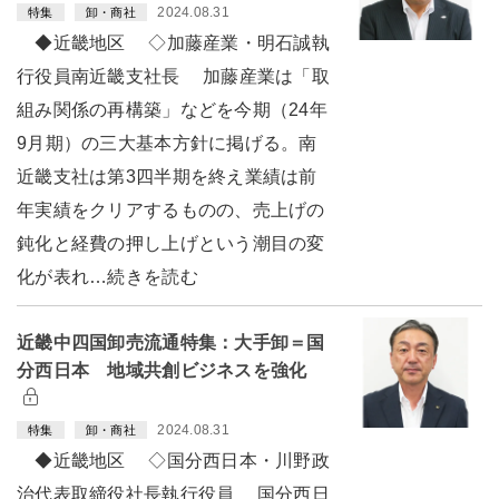
2024.08.31
特集
卸・商社
◆近畿地区 ◇加藤産業・明石誠執
行役員南近畿支社長 加藤産業は「取
組み関係の再構築」などを今期（24年
9月期）の三大基本方針に掲げる。南
近畿支社は第3四半期を終え業績は前
年実績をクリアするものの、売上げの
鈍化と経費の押し上げという潮目の変
化が表れ…続きを読む
近畿中四国卸売流通特集：大手卸＝国
分西日本 地域共創ビジネスを強化
2024.08.31
特集
卸・商社
◆近畿地区 ◇国分西日本・川野政
治代表取締役社長執行役員 国分西日