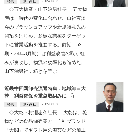
2024.08.31
特集
卸・商社
◇五大物産・山下治男社長 五大物
産は、時代の変化に合わせ、自社商談
会のブラッシュアップや新規得意先の
開拓をはじめ、多様な業種をターゲッ
トに営業活動を推進する。前期（52
期・24年3月期）は利益改善の取り組
みが奏功し、物流の効率化も進めた。
山下治男社…続きを読む
近畿中四国卸売流通特集：地域卸＝大
乾 利益確保を重点取組みに
2024.08.31
特集
卸・商社
◇大乾・村瀬忠久社長 大乾は、乾
物などの食品卸売業と、自社ブランド
「大関」でギフト用の海苔などの加工