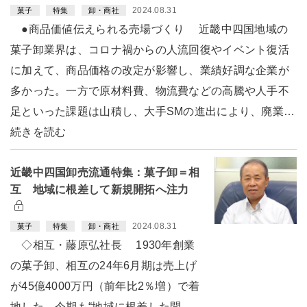
2024.08.31
菓子
特集
卸・商社
●商品価値伝えられる売場づくり 近畿中四国地域の
菓子卸業界は、コロナ禍からの人流回復やイベント復活
に加えて、商品価格の改定が影響し、業績好調な企業が
多かった。一方で原材料費、物流費などの高騰や人手不
足といった課題は山積し、大手SMの進出により、廃業…
続きを読む
近畿中四国卸売流通特集：菓子卸＝相
互 地域に根差して新規開拓へ注力
2024.08.31
菓子
特集
卸・商社
◇相互・藤原弘社長 1930年創業
の菓子卸、相互の24年6月期は売上げ
が45億4000万円（前年比2％増）で着
地した。今期も“地域に根差した問