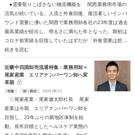
●需要取りこぼさない物流機能を 関西業務用市場の
活気が続いている。人流と外食回復、復活著しいインバ
ウンド需要に沸いた関西で業務用卸各社の23年度は過去
最高業績が続出し、明るさに満ちた年となった。期初は
コロナ前実績を目指していたはずだが「外食需要は想…
続きを読む
近畿中四国卸売流通特集：業務用卸＝
尾家産業 エリアナンバーワン卸へ変
革期
2024.08.31
特集
卸・商社
◇尾家産業・尾家健太郎社長 尾家
産業は今期、エリアナンバーワン卸を
目指し、23年ぶりの新地区体制を始
動。長年目標としたヘルスケア業態の