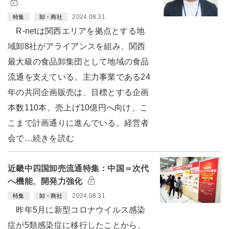
2024.08.31
特集
卸・商社
R-netは関西エリアを拠点とする地
域卸8社がアライアンスを組み、関西
最大級の食品卸集団として地域の食品
流通を支えている。主力事業である24
年の共同企画販売は、目標とする企画
本数110本、売上げ10億円へ向け、こ
こまで計画通りに進んでいる。経営者
会で…続きを読む
近畿中四国卸売流通特集：中国＝次代
へ機能、開発力強化
2024.08.31
特集
卸・商社
昨年5月に新型コロナウイルス感染
症が5類感染症に移行したことから、