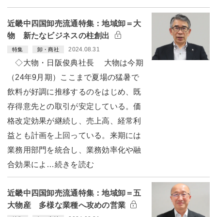
近畿中四国卸売流通特集：地域卸＝大
物 新たなビジネスの柱創出
2024.08.31
特集
卸・商社
◇大物・日阪俊典社長 大物は今期
（24年9月期）ここまで夏場の猛暑で
飲料が好調に推移するのをはじめ、既
存得意先との取引が安定している。価
格改定効果が継続し、売上高、経常利
益とも計画を上回っている。来期には
業務用部門を統合し、業務効率化や融
合効果によ…続きを読む
近畿中四国卸売流通特集：地域卸＝五
大物産 多様な業種へ攻めの営業