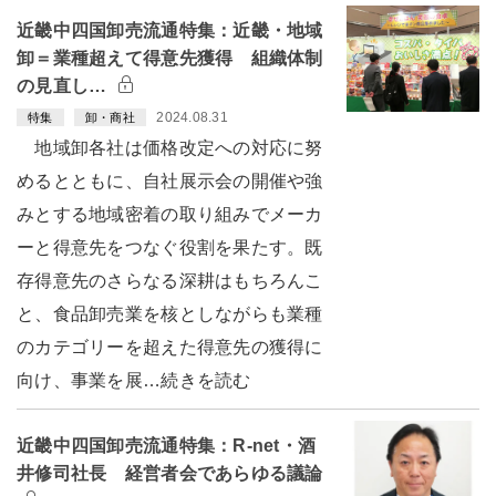
近畿中四国卸売流通特集：近畿・地域
卸＝業種超えて得意先獲得 組織体制
の見直し…
2024.08.31
特集
卸・商社
地域卸各社は価格改定への対応に努
めるとともに、自社展示会の開催や強
みとする地域密着の取り組みでメーカ
ーと得意先をつなぐ役割を果たす。既
存得意先のさらなる深耕はもちろんこ
と、食品卸売業を核としながらも業種
のカテゴリーを超えた得意先の獲得に
向け、事業を展…続きを読む
近畿中四国卸売流通特集：R-net・酒
井修司社長 経営者会であらゆる議論