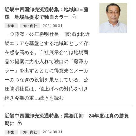
近畿中四国卸売流通特集：地域卸＝藤
澤 地場品提案で独自カラー
2024.08.31
特集
卸・商社
◇藤澤・公庄勝明社長 藤澤は北近
畿エリアを基盤とする地域卸として存
在感を高める。自社展示会では地場商
品の提案に力を入れて独自の「藤澤カ
ラー」を出すとともに得意先とメーカ
ーのつなぎの役割を果たしている。公
庄勝明社長は、値上げへの対応を引き
続き今期の重…続きを読む
近畿中四国卸売流通特集：業務用卸 24年度は真の勝負
期に
2024.08.31
特集
卸・商社