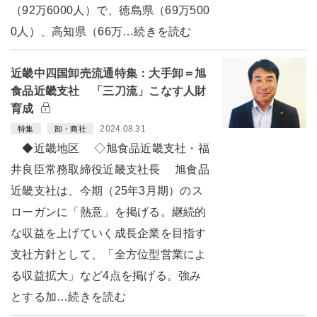
（92万6000人）で、徳島県（69万500
0人）、高知県（66万…続きを読む
近畿中四国卸売流通特集：大手卸＝旭
食品近畿支社 「三刀流」こなす人財
育成
2024.08.31
特集
卸・商社
◆近畿地区 ◇旭食品近畿支社・福
井良臣常務取締役近畿支社長 旭食品
近畿支社は、今期（25年3月期）のス
ローガンに「熱意」を掲げる。継続的
な収益を上げていく成長企業を目指す
支社方針として、「全方位型営業によ
る収益拡大」など4点を掲げる。強み
とする加…続きを読む