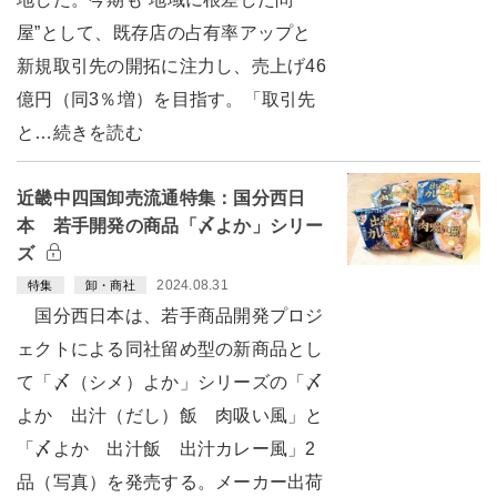
屋”として、既存店の占有率アップと
新規取引先の開拓に注力し、売上げ46
億円（同3％増）を目指す。「取引先
と…続きを読む
近畿中四国卸売流通特集：国分西日
本 若手開発の商品「〆よか」シリー
ズ
2024.08.31
特集
卸・商社
国分西日本は、若手商品開発プロジ
ェクトによる同社留め型の新商品とし
て「〆（シメ）よか」シリーズの「〆
よか 出汁（だし）飯 肉吸い風」と
「〆よか 出汁飯 出汁カレー風」2
品（写真）を発売する。メーカー出荷