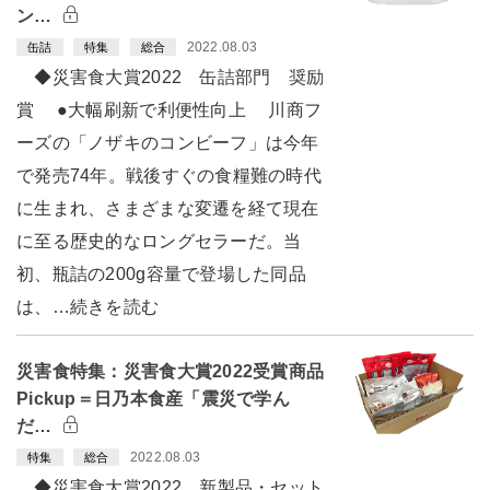
ン…
2022.08.03
缶詰
特集
総合
◆災害食大賞2022 缶詰部門 奨励
賞 ●大幅刷新で利便性向上 川商フ
ーズの「ノザキのコンビーフ」は今年
で発売74年。戦後すぐの食糧難の時代
に生まれ、さまざまな変遷を経て現在
に至る歴史的なロングセラーだ。当
初、瓶詰の200g容量で登場した同品
は、…続きを読む
災害食特集：災害食大賞2022受賞商品
Pickup＝日乃本食産「震災で学ん
だ…
2022.08.03
特集
総合
◆災害食大賞2022 新製品・セット