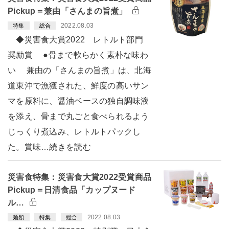
Pickup＝兼由「さんまの旨煮」
2022.08.03
特集
総合
◆災害食大賞2022 レトルト部門
奨励賞 ●骨まで軟らかく素朴な味わ
い 兼由の「さんまの旨煮」は、北海
道東沖で漁獲された、鮮度の高いサン
マを原料に、醤油ベースの独自調味液
を添え、骨まで丸ごと食べられるよう
じっくり煮込み、レトルトパックし
た。賞味…続きを読む
災害食特集：災害食大賞2022受賞商品
Pickup＝日清食品「カップヌード
ル…
2022.08.03
麺類
特集
総合