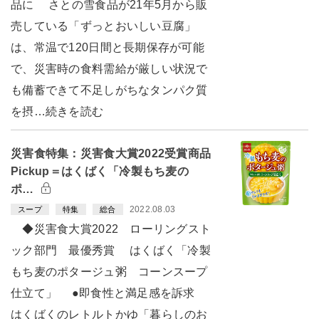
品に さとの雪食品が21年5月から販
売している「ずっとおいしい豆腐」
は、常温で120日間と長期保存が可能
で、災害時の食料需給が厳しい状況で
も備蓄できて不足しがちなタンパク質
を摂…続きを読む
災害食特集：災害食大賞2022受賞商品
Pickup＝はくばく「冷製もち麦の
ポ…
2022.08.03
スープ
特集
総合
◆災害食大賞2022 ローリングスト
ック部門 最優秀賞 はくばく「冷製
もち麦のポタージュ粥 コーンスープ
仕立て」 ●即食性と満足感を訴求
はくばくのレトルトかゆ「暮らしのお