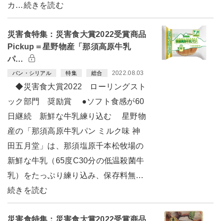
カ…続きを読む
災害食特集：災害食大賞2022受賞商品
Pickup＝星野物産「那須高原牛乳
パ…
2022.08.03
パン・シリアル
特集
総合
◆災害食大賞2022 ローリングスト
ック部門 奨励賞 ●ソフト食感が60
日継続 新鮮な牛乳練り込む 星野物
産の「那須高原牛乳パン ミルク味 神
田五月堂」は、那須塩原千本松牧場の
新鮮な牛乳（65度C30分の低温殺菌牛
乳）をたっぷり練り込み、保存料無…
続きを読む
災害食特集：災害食大賞2022受賞商品