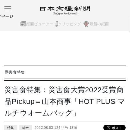
イページ
紙面ビューアー
クリッピング
最新の紙面
災害食特集
災害食特集：災害食大賞2022受賞商
品Pickup＝山本商事「HOT PLUS マ
ルチウオームバッグ」
2022.08.03 12444号 13面
特集
総合