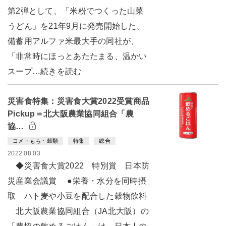
第2弾として、「米粉でつくった山菜
うどん」を21年9月に発売開始した。
備蓄用アルファ米最大手の同社が、
「非常時にほっとあたたまる、温かい
スープ…続きを読む
災害食特集：災害食大賞2022受賞商品
Pickup＝北大阪農業協同組合「農
協…
コメ・もち・穀類
特集
総合
2022.08.03
◆災害食大賞2022 特別賞 日本防
災産業会議賞 ●栄養・水分を同時摂
取 ハト麦や小豆を配合した穀物飲料
北大阪農業協同組合（JA北大阪）の