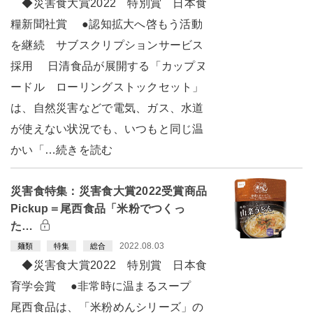
◆災害食大賞2022 特別賞 日本食
糧新聞社賞 ●認知拡大へ啓もう活動
を継続 サブスクリプションサービス
採用 日清食品が展開する「カップヌ
ードル ローリングストックセット」
は、自然災害などで電気、ガス、水道
が使えない状況でも、いつもと同じ温
かい「…続きを読む
災害食特集：災害食大賞2022受賞商品
Pickup＝尾西食品「米粉でつくっ
た…
2022.08.03
麺類
特集
総合
◆災害食大賞2022 特別賞 日本食
育学会賞 ●非常時に温まるスープ
尾西食品は、「米粉めんシリーズ」の