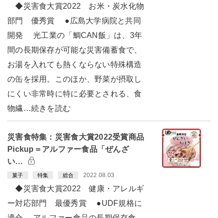
◆災害食大賞2022 お米・炭水化物
部門 優秀賞 ●広島大学病院と共同
開発 光工業の「鯛CAN飯」は、3年
間の長期保存が可能な災害備蓄食で、
お湯を入れても熱くならない特殊構造
の缶を採用。このほか、野菜が摂取し
にくい非常時に特に必要とされる、食
物繊…続きを読む
災害食特集：災害食大賞2022受賞商品
Pickup＝アルファー食品「ぜんざ
い…
2022.08.03
菓子
特集
総合
◆災害食大賞2022 健康・アレルギ
ー対応部門 最優秀賞 ●UDF規格に
適合 アルファー食品の長期保存食