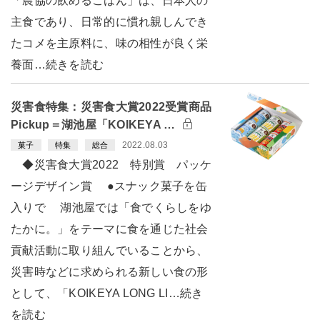
「農協の飲めるごはん」は、日本人の
主食であり、日常的に慣れ親しんでき
たコメを主原料に、味の相性が良く栄
養面…続きを読む
災害食特集：災害食大賞2022受賞商品
Pickup＝湖池屋「KOIKEYA …
2022.08.03
菓子
特集
総合
◆災害食大賞2022 特別賞 パッケ
ージデザイン賞 ●スナック菓子を缶
入りで 湖池屋では「食でくらしをゆ
たかに。」をテーマに食を通じた社会
貢献活動に取り組んでいることから、
災害時などに求められる新しい食の形
として、「KOIKEYA LONG LI…続き
を読む