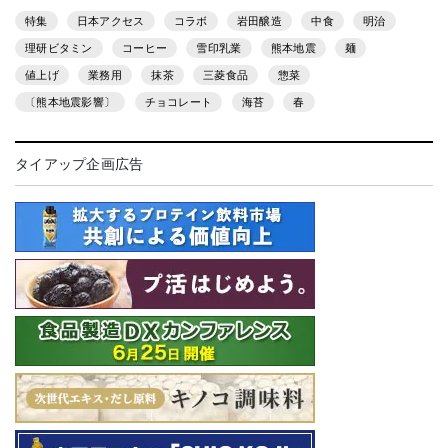
特集
日本アクセス
コラボ
岩田醸造
中食
明治
理研ビタミン
コーヒー
雪印乳業
熊本地震
麺
値上げ
業務用
抹茶
三菱食品
惣菜
〔熊本地震影響〕
チョコレート
海苔
春
タイアップ企画広告