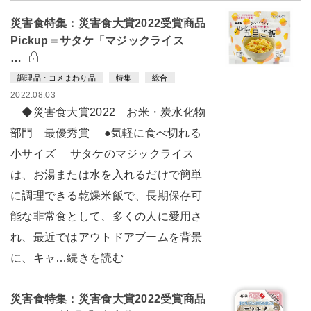
災害食特集：災害食大賞2022受賞商品
Pickup＝サタケ「マジックライス
…
調理品・コメまわり品
特集
総合
2022.08.03
◆災害食大賞2022 お米・炭水化物
部門 最優秀賞 ●気軽に食べ切れる
小サイズ サタケのマジックライス
は、お湯または水を入れるだけで簡単
に調理できる乾燥米飯で、長期保存可
能な非常食として、多くの人に愛用さ
れ、最近ではアウトドアブームを背景
に、キャ…続きを読む
災害食特集：災害食大賞2022受賞商品