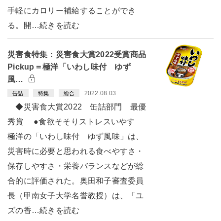
手軽にカロリー補給することができ
る。開…続きを読む
災害食特集：災害食大賞2022受賞商品
Pickup＝極洋「いわし味付 ゆず
風…
2022.08.03
缶詰
特集
総合
◆災害食大賞2022 缶詰部門 最優
秀賞 ●食欲そそりストレスいやす
極洋の「いわし味付 ゆず風味」は、
災害時に必要と思われる食べやすさ・
保存しやすさ・栄養バランスなどが総
合的に評価された。奥田和子審査委員
長（甲南女子大学名誉教授）は、「ユ
ズの香…続きを読む