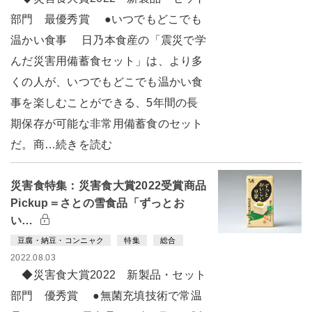
部門 最優秀賞 ●いつでもどこでも
温かい食事 日乃本食産の「震災で学
んだ災害用備蓄食セット」は、より多
くの人が、いつでもどこでも温かい食
事を楽しむことができる、5年間の長
期保存が可能な非常用備蓄食のセット
だ。商…続きを読む
災害食特集：災害食大賞2022受賞商品
Pickup＝さとの雪食品「ずっとお
い…
豆腐・納豆・コンニャク
特集
総合
2022.08.03
◆災害食大賞2022 新製品・セット
部門 優秀賞 ●無菌充填技術で常温