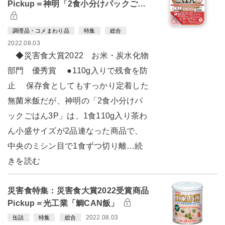
Pickup＝神明「2食小分けパックご…
調理品・コメまわり品
特集
総合
2022.08.03
◆災害食大賞2022 お米・炭水化物
部門 優秀賞 ●110g入りで残食を防
止 保存食としてもすっかり定着した
無菌米飯だが、神明の「2食小分けパ
ックごはん3P」は、1食110g入り茶わ
ん小盛サイズが2品連なった商品で、
中央のミシン目で1食ずつ切り離…続
きを読む
災害食特集：災害食大賞2022受賞商品
Pickup＝光工業「鯛CAN飯」
2022.08.03
缶詰
特集
総合