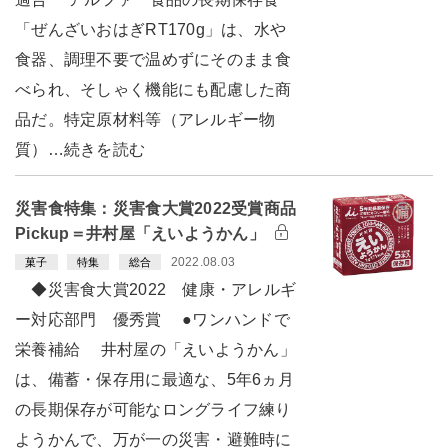
「ぜんざいおはぎRT170g」は、水や
食器、調理不要で温めずにそのまま食
べられ、そしゃく機能にも配慮した商
品だ。特定原材料等（アレルギー物
質）…続きを読む
災害食特集：災害食大賞2022受賞商品
Pickup＝井村屋「えいようかん」
2022.08.03
菓子
特集
総合
◆災害食大賞2022 健康・アレルギ
ー対応部門 優秀賞 ●ワンハンドで
栄養補給 井村屋の「えいようかん」
は、備蓄・保存用に最適な、5年6ヵ月
の長期保存が可能なロングライフ練り
ようかんで、万が一の災害・避難時に