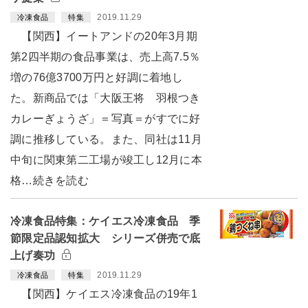
2019.11.29
冷凍食品
特集
【関西】イートアンドの20年3月期
第2四半期の食品事業は、売上高7.5％
増の76億3700万円と好調に着地し
た。新商品では「大阪王将 羽根つき
カレーぎょうざ」＝写真＝がすでに好
調に推移している。また、同社は11月
中旬に関東第二工場が竣工し12月に本
格…続きを読む
冷凍食品特集：ケイエス冷凍食品 季
節限定品認知拡大 シリーズ併売で底
上げ奏功
2019.11.29
冷凍食品
特集
【関西】ケイエス冷凍食品の19年1