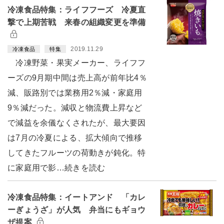
冷凍食品特集：ライフフーズ 冷夏直
撃で上期苦戦 来春の組織変更を準備
2019.11.29
冷凍食品
特集
冷凍野菜・果実メーカー、ライフフ
ーズの9月期中間は売上高が前年比4％
減、販路別では業務用2％減・家庭用
9％減だった。減収と物流費上昇など
で減益を余儀なくされたが、最大要因
は7月の冷夏による、拡大傾向で推移
してきたフルーツの荷動きが鈍化。特
に家庭用で影…続きを読む
冷凍食品特集：イートアンド 「カレ
ーぎょうざ」が人気 弁当にもギョウ
ザ提案