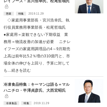
レイフーズ・宮川浩幸氏、松尾哲哉氏
2019.11.29
惣菜
特集
◇家庭用事業部長・宮川浩幸氏、執
行役員業務用事業部長・松尾哲哉氏
●家庭用＝楽観できない下期収益 業
務用＝物流改善の加速が必要 ニチレ
イフーズの家庭用調理品の4～9月期売
上高は前年比5.2％増の310億円と、市
場全体の伸びを上回り、予算に対して
も…続きを読む
冷凍食品特集：キーマンは語る＝マル
ハニチロ・半澤貞彦氏、大西宏昭氏
2019.11.29
冷凍食品
特集