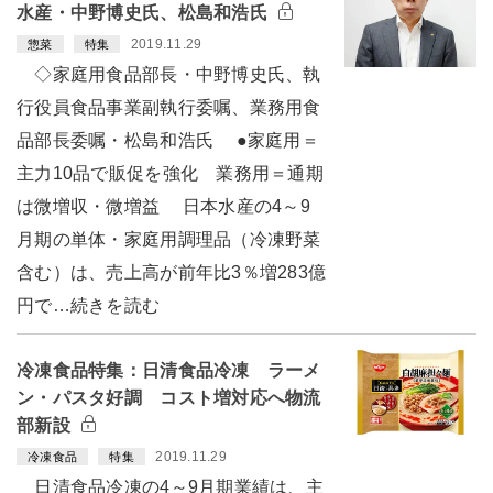
水産・中野博史氏、松島和浩氏
2019.11.29
惣菜
特集
◇家庭用食品部長・中野博史氏、執
行役員食品事業副執行委嘱、業務用食
品部長委嘱・松島和浩氏 ●家庭用＝
主力10品で販促を強化 業務用＝通期
は微増収・微増益 日本水産の4～9
月期の単体・家庭用調理品（冷凍野菜
含む）は、売上高が前年比3％増283億
円で…続きを読む
冷凍食品特集：日清食品冷凍 ラーメ
ン・パスタ好調 コスト増対応へ物流
部新設
2019.11.29
冷凍食品
特集
日清食品冷凍の4～9月期業績は、主