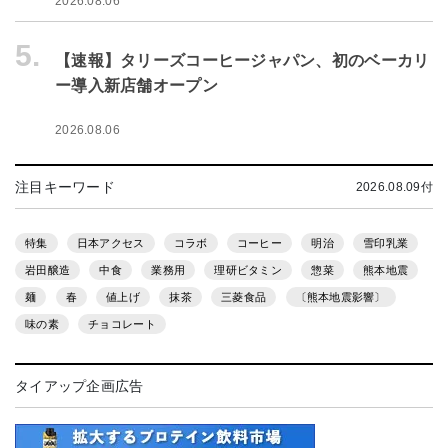
2026.08.06
5.
【速報】タリーズコーヒージャパン、初のベーカリ
ー導入新店舗オープン
2026.08.06
注目キーワード
2026.08.09付
特集
日本アクセス
コラボ
コーヒー
明治
雪印乳業
岩田醸造
中食
業務用
理研ビタミン
惣菜
熊本地震
麺
春
値上げ
抹茶
三菱食品
〔熊本地震影響〕
味の素
チョコレート
タイアップ企画広告