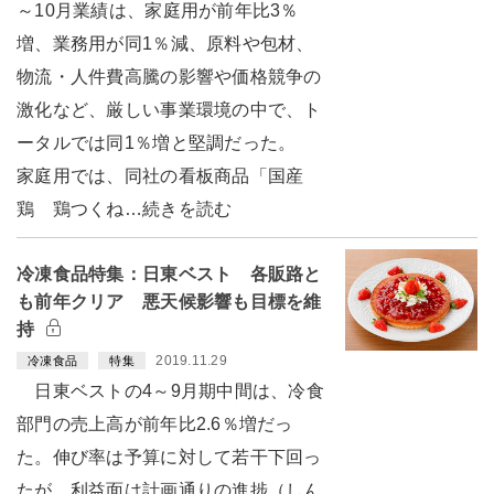
～10月業績は、家庭用が前年比3％
増、業務用が同1％減、原料や包材、
物流・人件費高騰の影響や価格競争の
激化など、厳しい事業環境の中で、ト
ータルでは同1％増と堅調だった。
家庭用では、同社の看板商品「国産
鶏 鶏つくね…続きを読む
冷凍食品特集：日東ベスト 各販路と
も前年クリア 悪天候影響も目標を維
持
2019.11.29
冷凍食品
特集
日東ベストの4～9月期中間は、冷食
部門の売上高が前年比2.6％増だっ
た。伸び率は予算に対して若干下回っ
たが、利益面は計画通りの進捗（しん