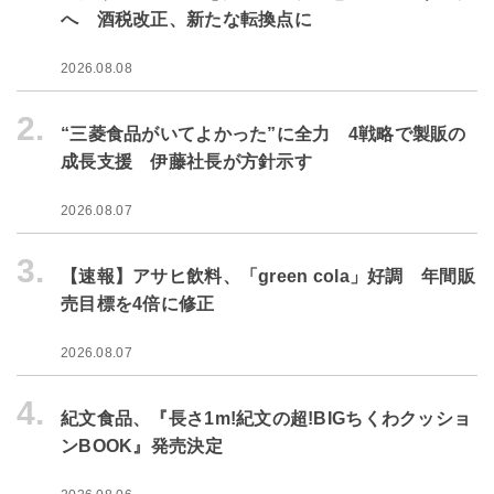
へ 酒税改正、新たな転換点に
2026.08.08
2.
“三菱食品がいてよかった”に全力 4戦略で製販の
成長支援 伊藤社長が方針示す
2026.08.07
3.
【速報】アサヒ飲料、「green cola」好調 年間販
売目標を4倍に修正
2026.08.07
4.
紀文食品、『長さ1m!紀文の超!BIGちくわクッショ
ンBOOK』発売決定