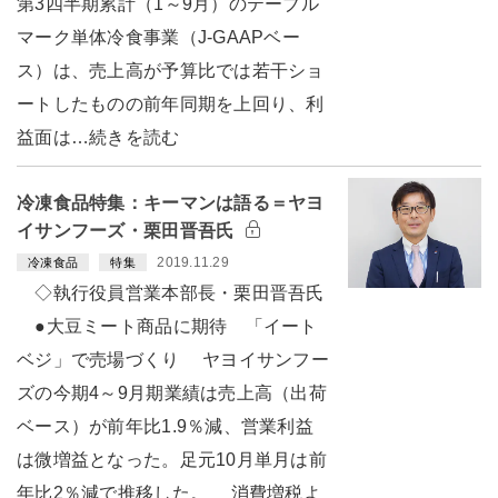
第3四半期累計（1～9月）のテーブル
マーク単体冷食事業（J-GAAPベー
ス）は、売上高が予算比では若干ショ
ートしたものの前年同期を上回り、利
益面は…続きを読む
冷凍食品特集：キーマンは語る＝ヤヨ
イサンフーズ・栗田晋吾氏
2019.11.29
冷凍食品
特集
◇執行役員営業本部長・栗田晋吾氏
●大豆ミート商品に期待 「イート
ベジ」で売場づくり ヤヨイサンフー
ズの今期4～9月期業績は売上高（出荷
ベース）が前年比1.9％減、営業利益
は微増益となった。足元10月単月は前
年比2％減で推移した。 消費増税よ