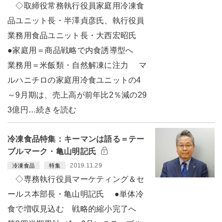
◇取締役常務執行役員家庭用冷凍食
品ユニット長・半澤貞彦氏、執行役員
業務用食品ユニット長・大西宏昭氏
●家庭用＝商品戦略で内食誘導型へ
業務用＝米飯類・自然解凍に注力 マ
ルハニチロの家庭用冷食ユニットの4
～9月期は、売上高が前年比2％減の29
3億円…続きを読む
冷凍食品特集：キーマンは語る＝テー
ブルマーク・亀山明記氏
2019.11.29
冷凍食品
特集
◇専務執行役員マーケティング＆セ
ールス本部長・亀山明記氏 ●単体冷
食で増収見込む 戦略的縮小完了へ