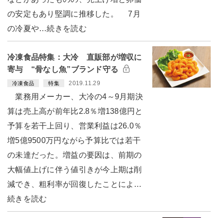
の安定もあり堅調に推移した。 7月
の冷夏や…続きを読む
冷凍食品特集：大冷 直販部が増収に
寄与 “骨なし魚”ブランド守る
2019.11.29
冷凍食品
特集
業務用メーカー、大冷の4～9月期決
算は売上高が前年比2.8％増138億円と
予算を若干上回り、営業利益は26.0％
増5億9500万円ながら予算比では若干
の未達だった。増益の要因は、前期の
大幅値上げに伴う値引きが今上期は削
減でき、粗利率が回復したことによ…
続きを読む