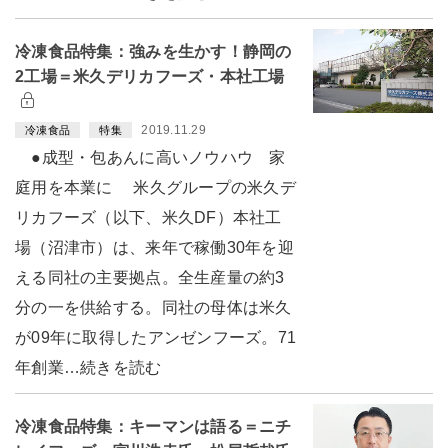
冷凍食品特集：強みを生かす！静岡の
2工場＝米久デリカフーズ・本社工場
2019.11.29
冷凍食品
特集
●成型・包あんに高いノウハウ 家
庭用を本業に 米久グループの米久デ
リカフーズ（以下、米久DF）本社工
場（沼津市）は、来年で稼働30年を迎
える同社の主要拠点。全生産量の約3
分の一を供給する。同社の母体は米久
が09年に取得したアンゼンフーズ。71
年創業…続きを読む
冷凍食品特集：キーマンは語る＝ニチ