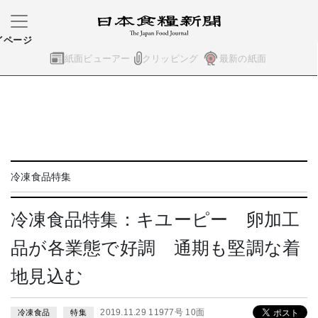
イページ
紙面ビューアー
クリッピング
最新の紙面
冷凍食品特集
冷凍食品特集：キユーピー 卵加工
品が各業態で好調 通期も堅調な着
地見込む
2019.11.29 11977号 10面
冷凍食品
特集