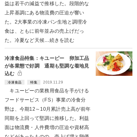
益は若干の減益で推移した。段階的な
上昇基調にある物流費の圧迫が響い
た。2大事業の冷凍パン生地と調理冷
食は、ともに前年並みの売上げだっ
た。冷夏など天候…続きを読む
冷凍食品特集：キユーピー 卵加工品
が各業態で好調 通期も堅調な着地見
込む
2019.11.29
冷凍食品
特集
キユーピーの業務用食品を手がける
フードサービス（FS）事業の冷食分
野は、今期12～10月累計売上高が前年
同期を上回って堅調に推移した。利益
面は物流費・人件費増の圧迫や資材高
などがあったものの、売上げ増と卵価