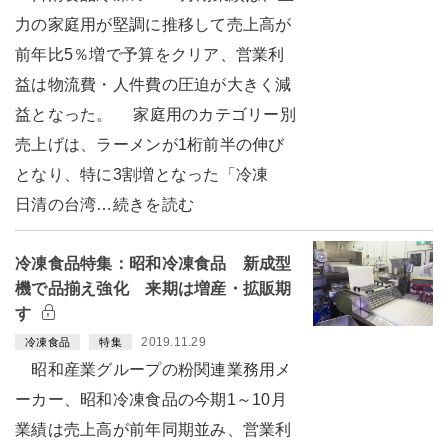
力の家庭用が堅調に推移して売上高が
前年比5％増で予算をクリア、営業利
益は物流費・人件費の圧迫が大きく減
益となった。 家庭用のカテゴリー別
売上げは、ラーメンが1桁前半の伸び
となり、特に3割増となった「冷凍
日清の台湾…続きを読む
冷凍食品特集：昭和冷凍食品 新成型
機で品揃え強化 来期は増産・拡販期
す
2019.11.29
冷凍食品
特集
昭和産業グループの粉関連業務用メ
ーカー、昭和冷凍食品の今期1～10月
業績は売上高が前年同期並み、営業利