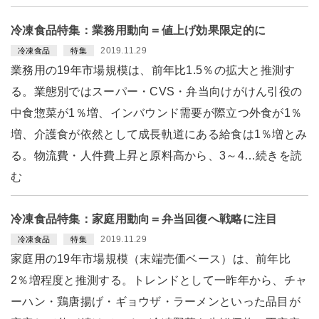
冷凍食品特集：業務用動向＝値上げ効果限定的に
2019.11.29
冷凍食品
特集
業務用の19年市場規模は、前年比1.5％の拡大と推測す
る。業態別ではスーパー・CVS・弁当向けがけん引役の
中食惣菜が1％増、インバウンド需要が際立つ外食が1％
増、介護食が依然として成長軌道にある給食は1％増とみ
る。物流費・人件費上昇と原料高から、3～4…続きを読
む
冷凍食品特集：家庭用動向＝弁当回復へ戦略に注目
2019.11.29
冷凍食品
特集
家庭用の19年市場規模（末端売価ベース）は、前年比
2％増程度と推測する。トレンドとして一昨年から、チャ
ーハン・鶏唐揚げ・ギョウザ・ラーメンといった品目が