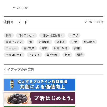
2026.08.01
注目キーワード
2026.08.07付
特集
日本アクセス
〔熊本地震影響〕
コラボ
理研ビタミン
麺
岩田醸造
値上げ
中食
熊本地震
コーヒー
雪印乳業
海苔
レモン果汁
抹茶
チョコレート
トレンド
製粉特集
惣菜
明治
タイアップ企画広告