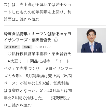
ス）は、売上高が予算比では若干ショ
ートしたものの前年同期を上回り、利
益面は…続きを読む
冷凍食品特集：キーマンは語る＝ヤヨ
イサンフーズ・栗田晋吾氏
2019.11.29
冷凍食品
特集
◇執行役員営業本部長・栗田晋吾氏
●大豆ミート商品に期待 「イート
ベジ」で売場づくり ヤヨイサンフー
ズの今期4～9月期業績は売上高（出荷
ベース）が前年比1.9％減、営業利益
は微増益となった。足元10月単月は前
年比2％減で推移した。 消費増税よ
り…続きを読む