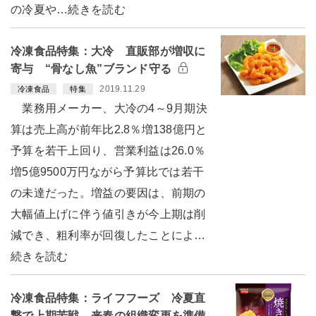
の冷夏や…続きを読む
冷凍食品特集：大冷 直販部が増収に
寄与 “骨なし魚”ブランド守る
2019.11.29
冷凍食品
特集
業務用メーカー、大冷の4～9月期決
算は売上高が前年比2.8％増138億円と
予算を若干上回り、営業利益は26.0％
増5億9500万円ながら予算比では若干
の未達だった。増益の要因は、前期の
大幅値上げに伴う値引きが今上期は削
減でき、粗利率が回復したことによ…
続きを読む
冷凍食品特集：ライフフーズ 冷夏直
撃で上期苦戦 来春の組織変更を準備