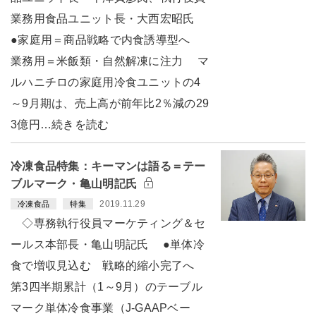
業務用食品ユニット長・大西宏昭氏
●家庭用＝商品戦略で内食誘導型へ
業務用＝米飯類・自然解凍に注力 マ
ルハニチロの家庭用冷食ユニットの4
～9月期は、売上高が前年比2％減の29
3億円…続きを読む
冷凍食品特集：キーマンは語る＝テー
ブルマーク・亀山明記氏
2019.11.29
冷凍食品
特集
◇専務執行役員マーケティング＆セ
ールス本部長・亀山明記氏 ●単体冷
食で増収見込む 戦略的縮小完了へ
第3四半期累計（1～9月）のテーブル
マーク単体冷食事業（J-GAAPベー