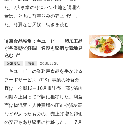
た。2大事業の冷凍パン生地と調理冷
食は、ともに前年並みの売上げだっ
た。冷夏など天候…続きを読む
冷凍食品特集：キユーピー 卵加工品
が各業態で好調 通期も堅調な着地見
込む
2019.11.29
冷凍食品
特集
キユーピーの業務用食品を手がける
フードサービス（FS）事業の冷食分
野は、今期12～10月累計売上高が前年
同期を上回って堅調に推移した。利益
面は物流費・人件費増の圧迫や資材高
などがあったものの、売上げ増と卵価
の安定もあり堅調に推移した。 7月