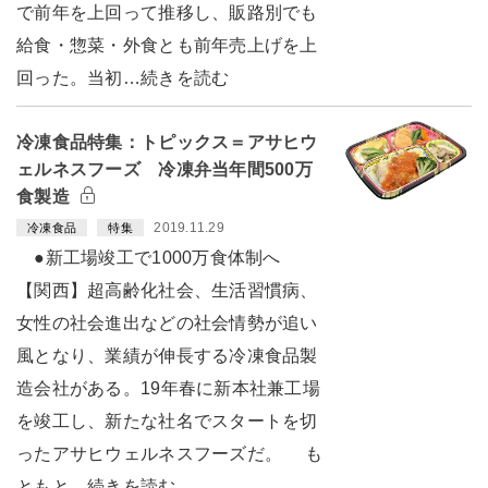
で前年を上回って推移し、販路別でも
給食・惣菜・外食とも前年売上げを上
回った。当初…続きを読む
冷凍食品特集：トピックス＝アサヒウ
ェルネスフーズ 冷凍弁当年間500万
食製造
2019.11.29
冷凍食品
特集
●新工場竣工で1000万食体制へ
【関西】超高齢化社会、生活習慣病、
女性の社会進出などの社会情勢が追い
風となり、業績が伸長する冷凍食品製
造会社がある。19年春に新本社兼工場
を竣工し、新たな社名でスタートを切
ったアサヒウェルネスフーズだ。 も
ともと…続きを読む