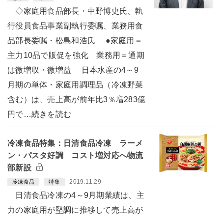
◇家庭用食品部長・中野博史氏、執
行役員食品事業副執行委嘱、業務用食
品部長委嘱・松島和浩氏 ●家庭用＝
主力10品で販促を強化 業務用＝通期
は微増収・微増益 日本水産の4～9
月期の単体・家庭用調理品（冷凍野菜
含む）は、売上高が前年比3％増283億
円で…続きを読む
冷凍食品特集：日清食品冷凍 ラーメ
ン・パスタ好調 コスト増対応へ物流
部新設
2019.11.29
冷凍食品
特集
日清食品冷凍の4～9月期業績は、主
力の家庭用が堅調に推移して売上高が