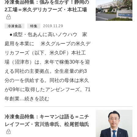
冷凍食品特集：強みを生かす！静岡の
2工場＝米久デリカフーズ・本社工場
2019.11.29
冷凍食品
特集
●成型・包あんに高いノウハウ 家
庭用を本業に 米久グループの米久デ
リカフーズ（以下、米久DF）本社工
場（沼津市）は、来年で稼働30年を迎
える同社の主要拠点。全生産量の約3
分の一を供給する。同社の母体は米久
が09年に取得したアンゼンフーズ。71
年創業…続きを読む
冷凍食品特集：キーマンは語る＝ニチ
レイフーズ・宮川浩幸氏、松尾哲哉氏