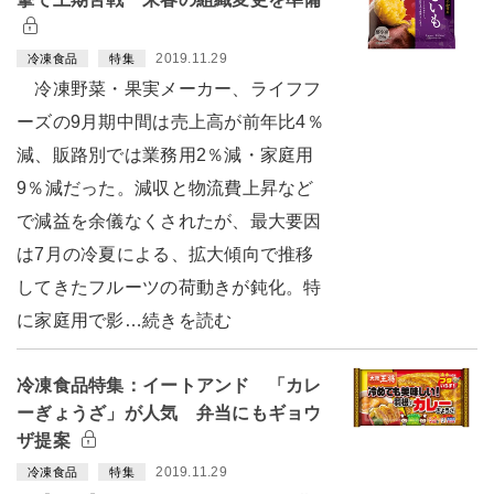
2019.11.29
冷凍食品
特集
冷凍野菜・果実メーカー、ライフフ
ーズの9月期中間は売上高が前年比4％
減、販路別では業務用2％減・家庭用
9％減だった。減収と物流費上昇など
で減益を余儀なくされたが、最大要因
は7月の冷夏による、拡大傾向で推移
してきたフルーツの荷動きが鈍化。特
に家庭用で影…続きを読む
冷凍食品特集：イートアンド 「カレ
ーぎょうざ」が人気 弁当にもギョウ
ザ提案
2019.11.29
冷凍食品
特集