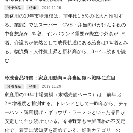
2019.11.29
冷凍食品
特集
業務用の19年市場規模は、前年比1.5％の拡大と推測す
る。業態別ではスーパー・CVS・弁当向けがけん引役の
中食惣菜が1％増、インバウンド需要が際立つ外食が1％
増、介護食が依然として成長軌道にある給食は1％増とみ
る。物流費・人件費上昇と原料高から、3～4…続きを読
む
冷凍食品特集：家庭用動向＝弁当回復へ戦略に注目
2019.11.29
冷凍食品
特集
家庭用の19年市場規模（末端売価ベース）は、前年比
2％増程度と推測する。トレンドとして一昨年から、チャ
ーハン・鶏唐揚げ・ギョウザ・ラーメンといった品目が
安定して伸び続けている。冷凍野菜も生鮮価格の不安定
化で、着実に認知度を高めている。好調カテゴリーの