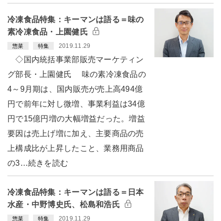
冷凍食品特集：キーマンは語る＝味の
素冷凍食品・上園健氏
2019.11.29
惣菜
特集
◇国内統括事業部販売マーケティン
グ部長・上園健氏 味の素冷凍食品の
4～9月期は、国内販売が売上高494億
円で前年に対し微増、事業利益は34億
円で15億円増の大幅増益だった。増益
要因は売上げ増に加え、主要商品の売
上構成比が上昇したこと、業務用商品
の3…続きを読む
冷凍食品特集：キーマンは語る＝日本
水産・中野博史氏、松島和浩氏
2019.11.29
惣菜
特集