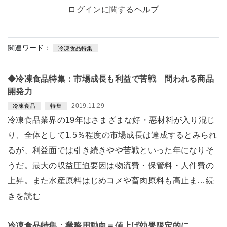
ログインに関するヘルプ
関連ワード：
冷凍食品特集
◆冷凍食品特集：市場成長も利益で苦戦 問われる商品
開発力
2019.11.29
冷凍食品
特集
冷凍食品業界の19年はさまざまな好・悪材料が入り混じ
り、全体として1.5％程度の市場成長は達成するとみられ
るが、利益面では引き続きやや苦戦といった年になりそ
うだ。最大の収益圧迫要因は物流費・保管料・人件費の
上昇。また水産原料はじめコメや畜肉原料も高止ま…続
きを読む
冷凍食品特集：業務用動向＝値上げ効果限定的に