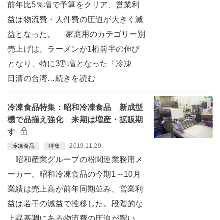
前年比5％増で予算をクリア、営業利
益は物流費・人件費の圧迫が大きく減
益となった。 家庭用のカテゴリー別
売上げは、ラーメンが1桁前半の伸び
となり、特に3割増となった「冷凍
日清の台湾…続きを読む
冷凍食品特集：昭和冷凍食品 新成型
機で品揃え強化 来期は増産・拡販期
す
2019.11.29
冷凍食品
特集
昭和産業グループの粉関連業務用メ
ーカー、昭和冷凍食品の今期1～10月
業績は売上高が前年同期並み、営業利
益は若干の減益で推移した。段階的な
上昇基調にある物流費の圧迫が響い