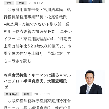
2019.11.29
惣菜
特集
◇家庭用事業部長・宮川浩幸氏、執
行役員業務用事業部長・松尾哲哉氏
●家庭用＝楽観できない下期収益 業
務用＝物流改善の加速が必要 ニチレ
イフーズの家庭用調理品の4～9月期売
上高は前年比5.2％増の310億円と、市
場全体の伸びを上回り、予算に対して
も…続きを読む
冷凍食品特集：キーマンは語る＝マル
ハニチロ・半澤貞彦氏、大西宏昭氏
2019.11.29
冷凍食品
特集
◇取締役常務執行役員家庭用冷凍食
品ユニット長・半澤貞彦氏、執行役員