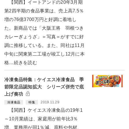
【関西】イートアンドの20年3月期
第2四半期の食品事業は、売上高7.5％
増の76億3700万円と好調に着地し
た。新商品では「大阪王将 羽根つき
カレーぎょうざ」＝写真＝がすでに好
調に推移している。また、同社は11月
中旬に関東第二工場が竣工し12月に本
格…続きを読む
冷凍食品特集：ケイエス冷凍食品 季
節限定品認知拡大 シリーズ併売で底
上げ奏功
2019.11.29
冷凍食品
特集
【関西】ケイエス冷凍食品の19年1
～10月業績は、家庭用が前年比3％
増、業務用が同1％減、原料や包材、