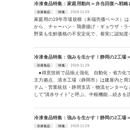
冷凍食品特集：家庭用動向＝弁当回復へ戦略
2019.11.29
冷凍食品
特集
家庭用の19年市場規模（末端売価ベース）
から、チャーハン・鶏唐揚げ・ギョウザ・ラ
野菜も生鮮価格の不安定化で、着実に認知度
冷凍食品特集：強みを生かす！静岡の2工場
2019.11.29
冷凍食品
特集
●得意技術で品揃え強化 自動化・省力化
主力拠点、清水工場（静岡市）は建屋内と周
テム・営業統括・静岡支店・物流センターな
して“清水サイト”と呼ぶ。中枢機能…続きを
冷凍食品特集：強みを生かす！静岡の2工場
2019.11.29
冷凍食品
特集