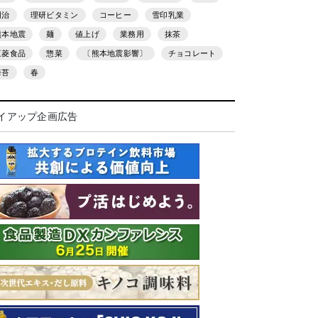
明治
理研ビタミン
コーヒー
雪印乳業
熊本地震
麺
値上げ
業務用
抹茶
三菱食品
惣菜
〔熊本地震影響〕
チョコレート
海苔
春
イアップ企画広告