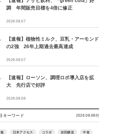
【速報】アサヒ飲料、「green cola」好
調 年間販売目標を4倍に修正
2026.08.07
.
【速報】植物性ミルク、豆乳・アーモンド
の2強 26年上期過去最高達成
2026.08.07
.
【速報】ローソン、調理ロボ導入店を拡
大 先行店で好評
2026.08.06
目キーワード
2026.08.08付
特集
日本アクセス
コラボ
岩田醸造
中食