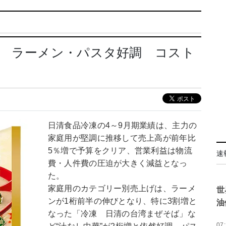
凍 ラーメン・パスタ好調 コスト
日清食品冷凍の4～9月期業績は、主力の
家庭用が堅調に推移して売上高が前年比
5％増で予算をクリア、営業利益は物流
速
費・人件費の圧迫が大きく減益となっ
た。
家庭用のカテゴリー別売上げは、ラーメ
世
ンが1桁前半の伸びとなり、特に3割増と
油
なった「冷凍 日清の台湾まぜそば」な
07