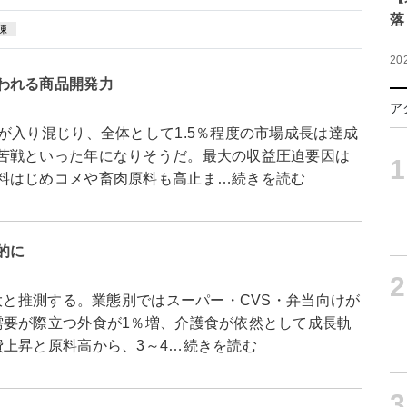
落
凍
20
われる商品開発力
ア
が入り混じり、全体として1.5％程度の市場成長は達成
苦戦といった年になりそうだ。最大の収益圧迫要因は
1
料はじめコメや畜肉原料も高止ま…続きを読む
的に
2
拡大と推測する。業態別ではスーパー・CVS・弁当向けが
需要が際立つ外食が1％増、介護食が依然として成長軌
上昇と原料高から、3～4…続きを読む
3