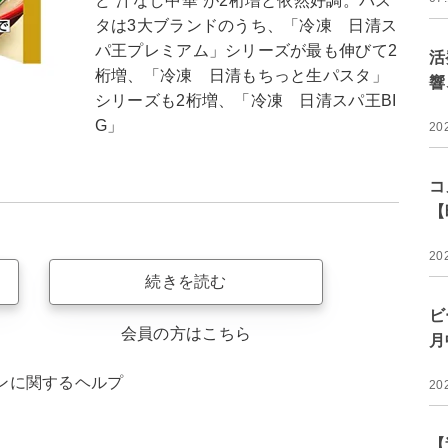
ど“汁なし中華”が2桁増と依然好調。パス
タは3大ブランドのうち、「冷凍 日清ス
パ王プレミアム」シリーズが最も伸びて2
活
桁増、「冷凍 日清もちっと生パスタ」
響
シリーズも2桁増、「冷凍 日清スパ王BI
G」
20
コ
【
20
続きを読む
ビ
会員の方はこちら
月
ンに関するヘルプ
20
【