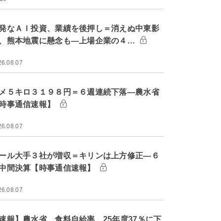
発なＡＩ投資、業績を後押し＝消えぬ中東影
、熊本地震に懸念も―上場企業の４…
26.08.07
メ５キロ３１９８円＝６週連続下落―農水省
時事通信速報】
26.08.07
ール大手３社が増収＝キリンは上方修正―６
中間決算【時事通信速報】
26.08.07
速報】農水省、食料自給率 25年度37％に下