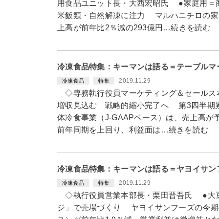
用食品ユニット長・大西宏昭氏 ●家庭用＝
米飯類・自然解凍に注力 マルハニチロの家
上高が前年比2％減の293億円…続きを読む
冷凍食品特集：キーマンは語る＝テーブルマ
2019.11.29
冷凍食品
特集
◇専務執行役員マーケティング＆セールス
増収見込む 戦略的縮小完了へ 第3四半期
体冷食事業（J-GAAPベース）は、売上高
前年同期を上回り、利益面は…続きを読む
冷凍食品特集：キーマンは語る＝ヤヨイサン
2019.11.29
冷凍食品
特集
◇執行役員営業本部長・栗田晋吾氏 ●大
ジ」で売場づくり ヤヨイサンフーズの今期