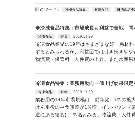
関連ワード：
冷凍食品特集
日清食品
日清食品冷
◆冷凍食品特集：市場成長も利益で苦戦 問
2019.11.29
冷凍食品
特集
冷凍食品業界の19年はさまざまな好・悪材料
するとみられるが、利益面では引き続きやや
物流費・保管料・人件費の上昇。また水産原
冷凍食品特集：業務用動向＝値上げ効果限定
2019.11.29
冷凍食品
特集
業務用の19年市場規模は、前年比1.5％の
けん引役の中食惣菜が1％増、インバウンド
道にある給食は1％増とみる。物流費・人件費