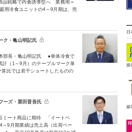
商品戦略で内食誘導型へ 業務用＝
庭用冷食ユニットの4～9月期は、売
日
ーク・亀山明記氏
本部長・亀山明記氏 ●単体冷食で
累計（1～9月）のテーブルマーク単
媒
が予算比では若干ショートしたものの
フーズ・栗田晋吾氏
媒
豆ミート商品に期待 「イートベ
4～9月期業績は売上高（出荷ベー