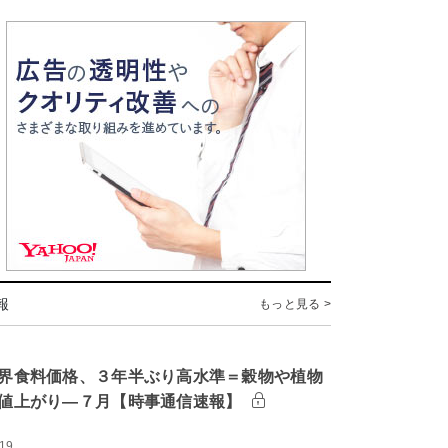
報
もっと見る >
界食料価格、３年半ぶり高水準＝穀物や植物
値上がり―７月【時事通信速報】
:19