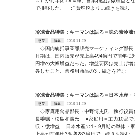
ス）が前年比1.9％減、営業利益は微増益と
で推移した。 消費増税より…続きを読む
冷凍食品特集：キーマンは語る＝味の素冷凍
2019.11.29
惣菜
特集
◇国内統括事業部販売マーケティング部長・
月期は、国内販売が売上高494億円で前年に対
円増の大幅増益だった。増益要因は売上げ増
昇したこと、業務用商品の3…続きを読む
冷凍食品特集：キーマンは語る＝日本水産・
2019.11.29
惣菜
特集
◇家庭用食品部長・中野博史氏、執行役員
長委嘱・松島和浩氏 ●家庭用＝主力10品
収・微増益 日本水産の4～9月期の単体・
上高が前年比3％増283億円で…続きを読む