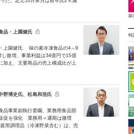
なった。足元10月単月は前年比2％減
媒
食品・上園健氏
特
上園健氏 味の素冷凍食品の4～9
し微増、事業利益は34億円で15億
に加え、主要商品の売上構成比が上
中野博史氏、松島和浩氏
食品事業副執行委嘱、業務用食品部
で販促を強化 業務用＝通期は微増
家庭用調理品（冷凍野菜含む）は、売