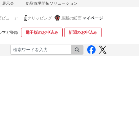
展示会
食品市場開拓ソリューション
面ビューアー
クリッピング
最新の紙面
マイページ
ルマガ登録
電子版のお申込み
新聞のお申込み
検索