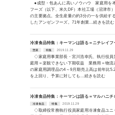
●成型・包あんに高いノウハウ 家庭用を
フーズ（以下、米久DF）本社工場（沼津市）
の主要拠点。全生産量の約3分の一を供給する
したアンゼンフーズ。71年創業…続きを読む
冷凍食品特集：キーマンは語る＝ニチレイフ
2019.11.29
惣菜
特集
◇家庭用事業部長・宮川浩幸氏、執行役員
庭用＝楽観できない下期収益 業務用＝物流
の家庭用調理品の4～9月期売上高は前年比5.
を上回り、予算に対しても…続きを読む
冷凍食品特集：キーマンは語る＝マルハニチ
2019.11.29
冷凍食品
特集
◇取締役常務執行役員家庭用冷凍食品ユニ