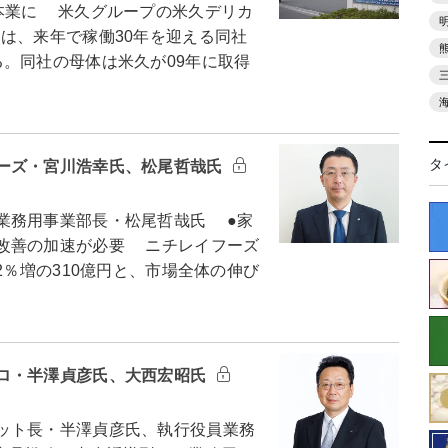
本業に 米久グループの米久デリカ
は、来年で稼働30年を迎える同社
。同社の母体は米久が09年に取得
タ
ーズ・宮川浩幸氏、松尾哲哉氏
業務用事業部長・松尾哲哉氏 ●家
改善の加速が必要 ニチレイフーズ
2％増の310億円と、市場全体の伸び
ロ・半澤貞彦氏、大西宏昭氏
ット長・半澤貞彦氏、執行役員業務