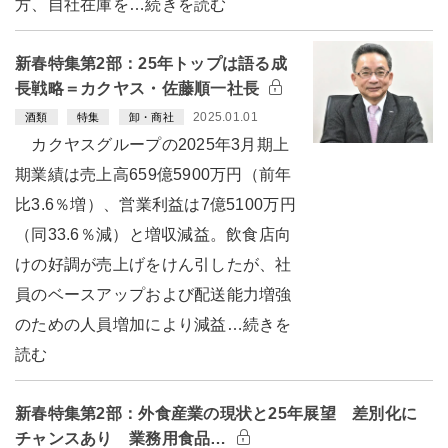
方、自社在庫を…続きを読む
新春特集第2部：25年トップは語る成
長戦略＝カクヤス・佐藤順一社長
2025.01.01
酒類
特集
卸・商社
カクヤスグループの2025年3月期上
期業績は売上高659億5900万円（前年
比3.6％増）、営業利益は7億5100万円
（同33.6％減）と増収減益。飲食店向
けの好調が売上げをけん引したが、社
員のベースアップおよび配送能力増強
のための人員増加により減益…続きを
読む
新春特集第2部：外食産業の現状と25年展望 差別化に
チャンスあり 業務用食品…