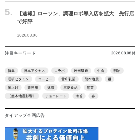
5.
【速報】ローソン、調理ロボ導入店を拡大 先行店
で好評
2026.08.06
注目キーワード
2026.08.08付
特集
日本アクセス
コラボ
岩田醸造
中食
明治
理研ビタミン
コーヒー
雪印乳業
熊本地震
麺
値上げ
業務用
抹茶
三菱食品
惣菜
〔熊本地震影響〕
チョコレート
海苔
春
タイアップ企画広告