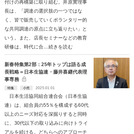
付けの再構築に取り組む。井原實理事
長は、「調達の選択肢の一つではな
く、皆で販売していくボランタリー的
な共同調達の原点に立ち返りたい」と
いう。また、店長セミナーなどの教育
研修は、時代に合…続きを読む
新春特集第2部：25年トップは語る成
長戦略＝日本生協連・藤井喜継代表理
事専務
2025.01.01
特集
小売
日本生活協同組合連合会（日本生協
連）は、組合員の55％を構成する60代
以上のニーズ対応を深掘りすると同時
に、30代以下の取り込みに向けトライ
アルを続ける。どちらへのアプローチ