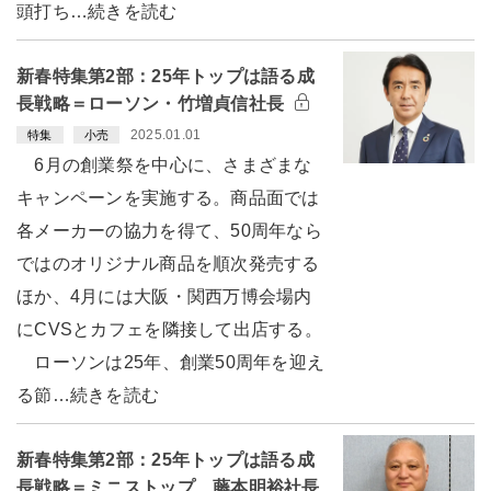
頭打ち…続きを読む
新春特集第2部：25年トップは語る成
長戦略＝ローソン・竹増貞信社長
2025.01.01
特集
小売
6月の創業祭を中心に、さまざまな
キャンペーンを実施する。商品面では
各メーカーの協力を得て、50周年なら
ではのオリジナル商品を順次発売する
ほか、4月には大阪・関西万博会場内
にCVSとカフェを隣接して出店する。
ローソンは25年、創業50周年を迎え
る節…続きを読む
新春特集第2部：25年トップは語る成
長戦略＝ミニストップ 藤本明裕社長