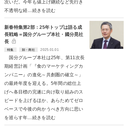
次いだ。今年も値上げ継続など先行き
不透明な経…続きを読む
新春特集第2部：25年トップは語る成
長戦略＝国分グループ本社・國分晃社
長
2025.01.01
特集
卸・商社
国分グループ本社は25年、第11次長
期経営計画「『食のマーケティングカ
ンパニー』の進化～共創圏の確立～」
の最終年度を迎える。5年間の総仕上
げへ各目標の完遂に向け取り組みのス
ピードを上げるほか、あらためてゼロ
ベースで今後の向かうべき方向に思い
を巡らす年…続きを読む