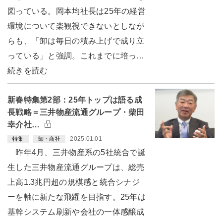
図っている。岡本均社長は25年の経営
環境について楽観視できないとしなが
らも、「卸は毎日の積み上げで成り立
っている」と強調。これまでに培っ…
続きを読む
新春特集第2部：25年トップは語る成
長戦略＝三井物産流通グループ・柴田
幸介社…
2025.01.01
特集
卸・商社
昨年4月、三井物産系の5社統合で誕
生した三井物産流通グループは、総売
上高1.3兆円超の規模感と統合シナジ
ーを軸に新たな飛躍を目指す。25年は
基幹システム刷新や会社の一体感醸成