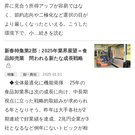
昇に見合う所得アップが容易ではな
く、節約志向や二極化など選択の目が
より厳しくなったといえる。こうした
環境下で、小…続きを読む
新春特集第2部：2025年業界展望＝食
品卸売業 問われる新たな成長戦略
2025.01.01
特集
卸・商社
◆全体最適化に機能発揮 25年の
食品卸業界は次の成長に向け、中長期
視点に立った戦略的取組みが求められ
る年となりそう。昨年は大手各社が2
期連続で好業績を達成、2兆円企業が3
社となるなど例年にないトピックが相