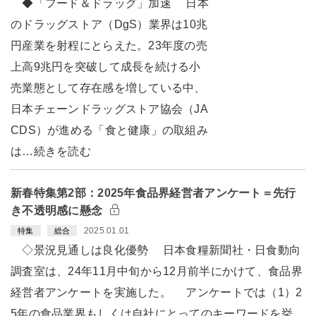
◆「フード＆ドラッグ」加速 日本
のドラッグストア（DgS）業界は10兆
円産業を射程にとらえた。23年度の売
上高9兆円を突破して成長を続ける小
売業態として存在感を増している中、
日本チェーンドラッグストア協会（JA
CDS）が進める「食と健康」の取組み
は…続きを読む
新春特集第2部：2025年食品界経営者アンケート＝先行
き不透明感に懸念
2025.01.01
特集
総合
◇景況見通しは良化優勢 日本食糧新聞社・日食動向
調査室は、24年11月中旬から12月前半にかけて、食品界
経営者アンケートを実施した。 アンケートでは（1）2
5年の食品業界もしくは自社にとってのキーワードを挙