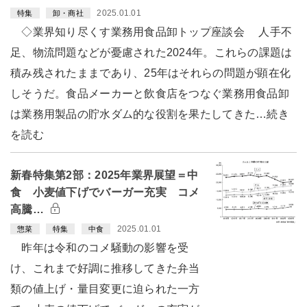
2025.01.01
特集
卸・商社
◇業界知り尽くす業務用食品卸トップ座談会 人手不
足、物流問題などが憂慮された2024年。これらの課題は
積み残されたままであり、25年はそれらの問題が顕在化
しそうだ。食品メーカーと飲食店をつなぐ業務用食品卸
は業務用製品の貯水ダム的な役割を果たしてきた…続き
を読む
新春特集第2部：2025年業界展望＝中
食 小麦値下げでバーガー充実 コメ
高騰…
2025.01.01
惣菜
特集
中食
昨年は令和のコメ騒動の影響を受
け、これまで好調に推移してきた弁当
類の値上げ・量目変更に迫られた一方