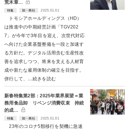
荒木章…
2025.01.01
特集
卸・商社
トモシアホールディングス（HD）
は推進中の中期経営計画「TGV202
7」が今年で3年目を迎え、次世代対応
へ向けた企業基盤整備を一段と加速す
る方針だ。デジタル活用含む生産性改
善を追求しつつ、将来を支える人材育
成や新たな雇用体制の確立を目指す。
併行して、…続きを読む
新春特集第2部：2025年業界展望＝業
務用食品卸 リベンジ消費収束 持続
的成…
2025.01.01
特集
卸・商社
23年のコロナ5類移行を契機に急速