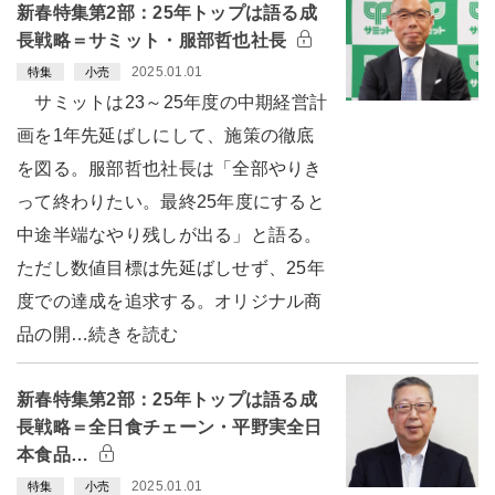
新春特集第2部：25年トップは語る成
長戦略＝サミット・服部哲也社長
2025.01.01
特集
小売
サミットは23～25年度の中期経営計
画を1年先延ばしにして、施策の徹底
を図る。服部哲也社長は「全部やりき
って終わりたい。最終25年度にすると
中途半端なやり残しが出る」と語る。
ただし数値目標は先延ばしせず、25年
度での達成を追求する。オリジナル商
品の開…続きを読む
新春特集第2部：25年トップは語る成
長戦略＝全日食チェーン・平野実全日
本食品…
2025.01.01
特集
小売