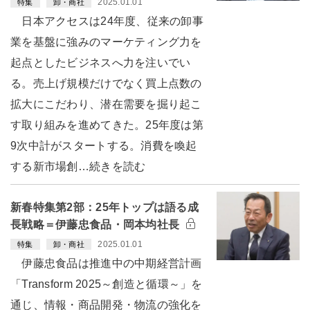
2025.01.01
特集
卸・商社
日本アクセスは24年度、従来の卸事
業を基盤に強みのマーケティング力を
起点としたビジネスへ力を注いでい
る。売上げ規模だけでなく買上点数の
拡大にこだわり、潜在需要を掘り起こ
す取り組みを進めてきた。25年度は第
9次中計がスタートする。消費を喚起
する新市場創…続きを読む
新春特集第2部：25年トップは語る成
長戦略＝伊藤忠食品・岡本均社長
2025.01.01
特集
卸・商社
伊藤忠食品は推進中の中期経営計画
「Transform 2025～創造と循環～」を
通じ、情報・商品開発・物流の強化を