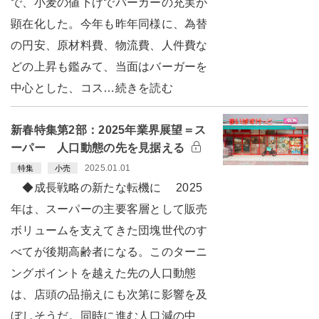
で、小麦の値下げでバーガーの充実が
顕在化した。今年も昨年同様に、為替
の円安、原材料費、物流費、人件費な
どの上昇も鑑みて、当面はバーガーを
中心とした、コス…続きを読む
新春特集第2部：2025年業界展望＝ス
ーパー 人口動態の先を見据える
2025.01.01
特集
小売
◆成長戦略の新たな転機に 2025
年は、スーパーの主要客層として販売
ボリュームを支えてきた団塊世代のす
べてが後期高齢者になる。このターニ
ングポイントを越えた先の人口動態
は、店頭の品揃えにも次第に影響を及
ぼしそうだ。同時に進む人口減の中