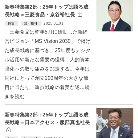
新春特集第2部：25年トップは語る成
長戦略＝三菱食品・京谷裕社長
2025.01.01
特集
卸・商社
三菱食品は昨年5月に始動した新経
営ビジョン「MS Vision 2030」で掲げ
た成長戦略に基づき、25年度もデジタ
ル活用や新たな需要の獲得、人的資本
強化への取り組みを加速する。今年は
同社にとって創立100周年の大きな節
目に当たり、重点戦略の着実な遂…続
きを読む
新春特集第2部：25年トップは語る成
長戦略＝日本アクセス・服部真也社長