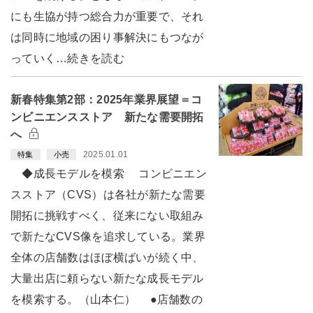
にも生協が持つ総合力が重要で、それ
は同時に地域の困り事解決にもつなが
っていく…続きを読む
新春特集第2部：2025年業界展望＝コ
ンビニエンスストア 新たな需要開拓
へ
2025.01.01
特集
小売
◆成長モデルを模索 コンビニエン
スストア（CVS）は各社が新たな需要
開拓に挑戦すべく、従来にない取組み
で新たなCVS像を追求している。業界
全体の店舗数はほぼ横ばいが続く中、
大量出店に頼らない新たな成長モデル
を模索する。（山本仁） ●店舗数の