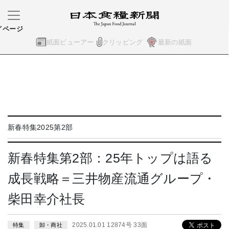
イページ
紙面ビューアー
クリッピング
最新の紙面
新春特集2025第2部
新春特集第2部：25年トップは語る
成長戦略＝三井物産流通グループ・
柴田幸介社長
2025.01.01 12874号 33面
特集
卸・商社