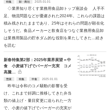
2025.01.01
特集
卸・商社
◇業界知り尽くす業務用食品卸トップ座談会 人手不
足、物流問題などが憂慮された2024年。これらの課題は
積み残されたままであり、25年はそれらの問題が顕在化
しそうだ。食品メーカーと飲食店をつなぐ業務用食品卸
は業務用製品の貯水ダム的な役割を果たしてきた…続き
を読む
新春特集第2部：2025年業界展望＝中
食 小麦値下げでバーガー充実 コメ
高騰…
2025.01.01
惣菜
特集
中食
昨年は令和のコメ騒動の影響を受
け、これまで好調に推移してきた弁当
類の値上げ・量目変更に迫られた一方
で、小麦の値下げでバーガーの充実が