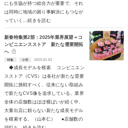
にも生協が持つ総合力が重要で、それ
は同時に地域の困り事解決にもつなが
っていく…続きを読む
新春特集第2部：2025年業界展望＝コ
ンビニエンスストア 新たな需要開拓
へ
2025.01.01
特集
小売
◆成長モデルを模索 コンビニエン
スストア（CVS）は各社が新たな需要
開拓に挑戦すべく、従来にない取組み
で新たなCVS像を追求している。業界
全体の店舗数はほぼ横ばいが続く中、
大量出店に頼らない新たな成長モデル
を模索する。（山本仁） ●店舗数の
頭打ち…続きを読む