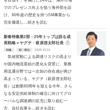
を目指す」を掲げた24年は、海外市場
でのプレゼンス向上を狙う海外部を設
け、60年超の歴史を持つSM事業から
完全撤退し…続きを読む
新春特集第2部：25年トップは語る成
長戦略＝ヤグチ・萩原啓太郎社長
2025.01.01
特集
卸・商社
気候変動による調達リスクの高まり
や国内物流需給の悪化を背景に、業務
用流通分野では一次卸の存在感が再び
高まっている。ヤグチ（萩原啓太郎社
長）は創業80周年を迎える今年、さら
なる安定供給体制の確立に向けてグロ
ーバルな調達網の拡充に取り組む一
方、自社在庫を…続きを読む