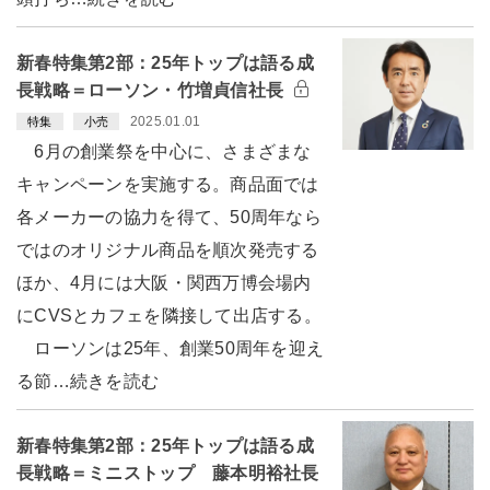
新春特集第2部：25年トップは語る成
長戦略＝ローソン・竹増貞信社長
2025.01.01
特集
小売
6月の創業祭を中心に、さまざまな
キャンペーンを実施する。商品面では
各メーカーの協力を得て、50周年なら
ではのオリジナル商品を順次発売する
ほか、4月には大阪・関西万博会場内
にCVSとカフェを隣接して出店する。
ローソンは25年、創業50周年を迎え
る節…続きを読む
新春特集第2部：25年トップは語る成
長戦略＝ミニストップ 藤本明裕社長