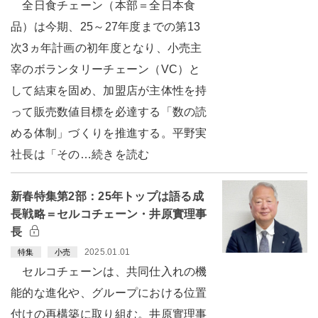
全日食チェーン（本部＝全日本食
品）は今期、25～27年度までの第13
次3ヵ年計画の初年度となり、小売主
宰のボランタリーチェーン（VC）と
して結束を固め、加盟店が主体性を持
って販売数値目標を必達する「数の読
める体制」づくりを推進する。平野実
社長は「その…続きを読む
新春特集第2部：25年トップは語る成
長戦略＝セルコチェーン・井原實理事
長
2025.01.01
特集
小売
セルコチェーンは、共同仕入れの機
能的な進化や、グループにおける位置
付けの再構築に取り組む。井原實理事