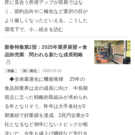
昇に見合う所得アップが容易ではな
く、節約志向や二極化など選択の目が
より厳しくなったといえる。こうした
環境下で、小…続きを読む
新春特集第2部：2025年業界展望＝食
品卸売業 問われる新たな成長戦略
2025.01.01
特集
卸・商社
◆全体最適化に機能発揮 25年の
食品卸業界は次の成長に向け、中長期
視点に立った戦略的取組みが求められ
る年となりそう。昨年は大手各社が2
期連続で好業績を達成、2兆円企業が3
社となるなど例年にないトピックが相
次いだ。今年も値上げ継続など先行き