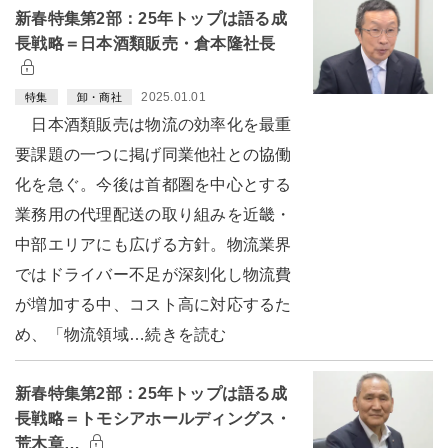
新春特集第2部：25年トップは語る成
長戦略＝日本酒類販売・倉本隆社長
2025.01.01
特集
卸・商社
日本酒類販売は物流の効率化を最重
要課題の一つに掲げ同業他社との協働
化を急ぐ。今後は首都圏を中心とする
業務用の代理配送の取り組みを近畿・
中部エリアにも広げる方針。物流業界
ではドライバー不足が深刻化し物流費
が増加する中、コスト高に対応するた
め、「物流領域…続きを読む
新春特集第2部：25年トップは語る成
長戦略＝トモシアホールディングス・
荒木章…