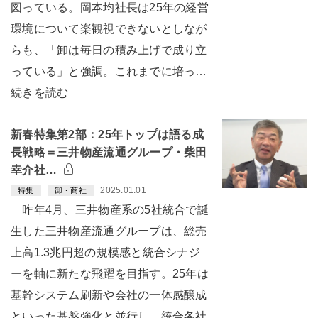
図っている。岡本均社長は25年の経営
環境について楽観視できないとしなが
らも、「卸は毎日の積み上げで成り立
っている」と強調。これまでに培っ…
続きを読む
新春特集第2部：25年トップは語る成
長戦略＝三井物産流通グループ・柴田
幸介社…
2025.01.01
特集
卸・商社
昨年4月、三井物産系の5社統合で誕
生した三井物産流通グループは、総売
上高1.3兆円超の規模感と統合シナジ
ーを軸に新たな飛躍を目指す。25年は
基幹システム刷新や会社の一体感醸成
といった基盤強化と並行し、統合各社