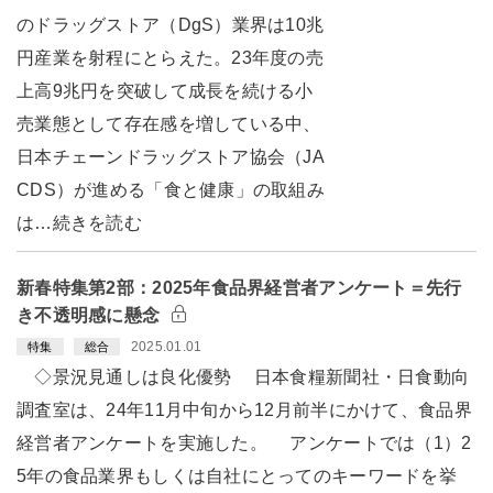
のドラッグストア（DgS）業界は10兆
円産業を射程にとらえた。23年度の売
上高9兆円を突破して成長を続ける小
売業態として存在感を増している中、
日本チェーンドラッグストア協会（JA
CDS）が進める「食と健康」の取組み
は…続きを読む
新春特集第2部：2025年食品界経営者アンケート＝先行
き不透明感に懸念
2025.01.01
特集
総合
◇景況見通しは良化優勢 日本食糧新聞社・日食動向
調査室は、24年11月中旬から12月前半にかけて、食品界
経営者アンケートを実施した。 アンケートでは（1）2
5年の食品業界もしくは自社にとってのキーワードを挙