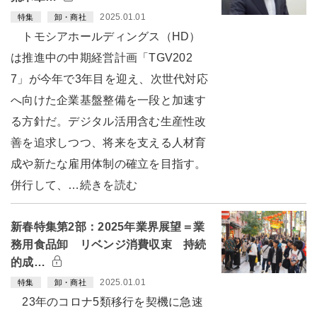
2025.01.01
特集
卸・商社
トモシアホールディングス（HD）
は推進中の中期経営計画「TGV202
7」が今年で3年目を迎え、次世代対応
へ向けた企業基盤整備を一段と加速す
る方針だ。デジタル活用含む生産性改
善を追求しつつ、将来を支える人材育
成や新たな雇用体制の確立を目指す。
併行して、…続きを読む
新春特集第2部：2025年業界展望＝業
務用食品卸 リベンジ消費収束 持続
的成…
2025.01.01
特集
卸・商社
23年のコロナ5類移行を契機に急速