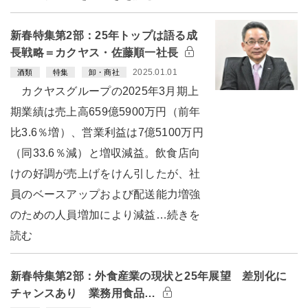
新春特集第2部：25年トップは語る成
長戦略＝カクヤス・佐藤順一社長
2025.01.01
酒類
特集
卸・商社
カクヤスグループの2025年3月期上
期業績は売上高659億5900万円（前年
比3.6％増）、営業利益は7億5100万円
（同33.6％減）と増収減益。飲食店向
けの好調が売上げをけん引したが、社
員のベースアップおよび配送能力増強
のための人員増加により減益…続きを
読む
新春特集第2部：外食産業の現状と25年展望 差別化に
チャンスあり 業務用食品…