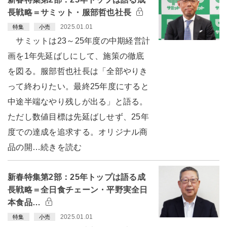
長戦略＝サミット・服部哲也社長
2025.01.01
特集
小売
サミットは23～25年度の中期経営計
画を1年先延ばしにして、施策の徹底
を図る。服部哲也社長は「全部やりき
って終わりたい。最終25年度にすると
中途半端なやり残しが出る」と語る。
ただし数値目標は先延ばしせず、25年
度での達成を追求する。オリジナル商
品の開…続きを読む
新春特集第2部：25年トップは語る成
長戦略＝全日食チェーン・平野実全日
本食品…
2025.01.01
特集
小売