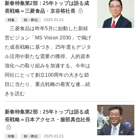
新春特集第2部：25年トップは語る成
長戦略＝三菱食品・京谷裕社長
2025.01.01
特集
卸・商社
三菱食品は昨年5月に始動した新経
営ビジョン「MS Vision 2030」で掲げ
た成長戦略に基づき、25年度もデジタ
ル活用や新たな需要の獲得、人的資本
強化への取り組みを加速する。今年は
同社にとって創立100周年の大きな節
目に当たり、重点戦略の着実な遂…続
きを読む
新春特集第2部：25年トップは語る成
長戦略＝日本アクセス・服部真也社長
2025.01.01
特集
卸・商社