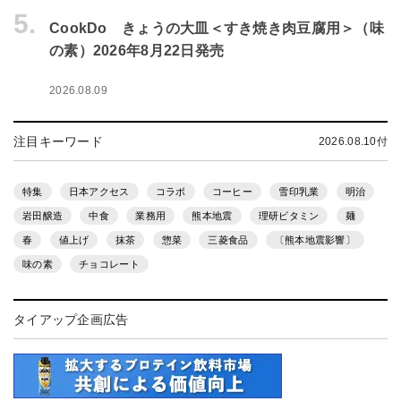
5.
CookDo きょうの大皿＜すき焼き肉豆腐用＞（味
の素）2026年8月22日発売
2026.08.09
注目キーワード
2026.08.10付
特集
日本アクセス
コラボ
コーヒー
雪印乳業
明治
岩田醸造
中食
業務用
熊本地震
理研ビタミン
麺
春
値上げ
抹茶
惣菜
三菱食品
〔熊本地震影響〕
味の素
チョコレート
タイアップ企画広告