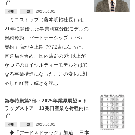
2025.01.01
特集
小売
ミニストップ（藤本明裕社長）は、
21年に開始した事業利益分配モデルの
契約形態「パートナーシップ（PS）
契約」店が今上期で772店になった。
直営店を含め、国内店舗の5割以上が
かつてのロイヤルティーモデルとは異
なる事業構造になった。この変化に対
応した経営…続きを読む
新春特集第2部：2025年業界展望＝ド
ラッグストア 10兆円産業を射程内に
2025.01.01
特集
小売
◆「フード＆ドラッグ」加速 日本