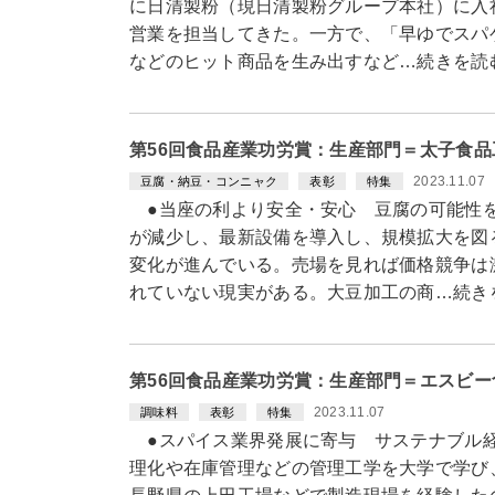
に日清製粉（現日清製粉グループ本社）に入
営業を担当してきた。一方で、「早ゆでスパ
などのヒット商品を生み出すなど…続きを読
第56回食品産業功労賞：生産部門＝太子食
2023.11.07
豆腐・納豆・コンニャク
表彰
特集
●当座の利より安全・安心 豆腐の可能性
が減少し、最新設備を導入し、規模拡大を図
変化が進んでいる。売場を見れば価格競争は
れていない現実がある。大豆加工の商…続き
第56回食品産業功労賞：生産部門＝エスビ
2023.11.07
調味料
表彰
特集
●スパイス業界発展に寄与 サステナブル
理化や在庫管理などの管理工学を大学で学び