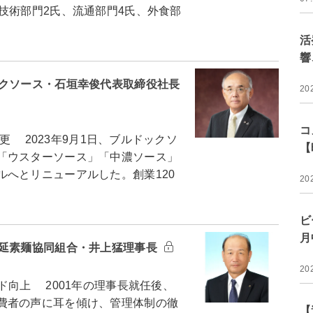
技術部門2氏、流通部門4氏、外食部
活
響
ックソース・石垣幸俊代表取締役社長
20
コ
更 2023年9月1日、ブルドックソ
【
「ウスターソース」「中濃ソース」
へとリニューアルした。創業120
20
ビ
月
手延素麺協同組合・井上猛理事長
20
向上 2001年の理事長就任後、
費者の声に耳を傾け、管理体制の徹
【