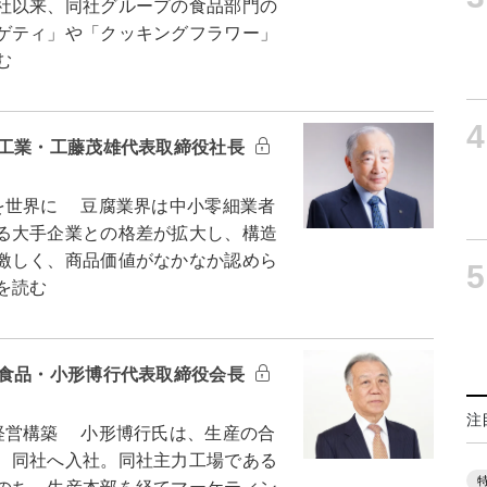
社以来、同社グループの食品部門の
ゲティ」や「クッキングフラワー」
む
4
品工業・工藤茂雄代表取締役社長
を世界に 豆腐業界は中小零細業者
る大手企業との格差が拡大し、構造
激しく、商品価値がなかなか認めら
5
を読む
ー食品・小形博行代表取締役会長
注
経営構築 小形博行氏は、生産の合
、同社へ入社。同社主力工場である