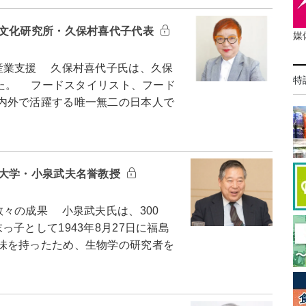
食文化研究所・久保村喜代子代表
媒
産業支援 久保村喜代子氏は、久保
特
した。 フードスタイリスト、フード
内外で活躍する唯一無二の日本人で
業大学・小泉武夫名誉教授
々の成果 小泉武夫氏は、300
子として1943年8月27日に福島
味を持ったため、生物学の研究者を