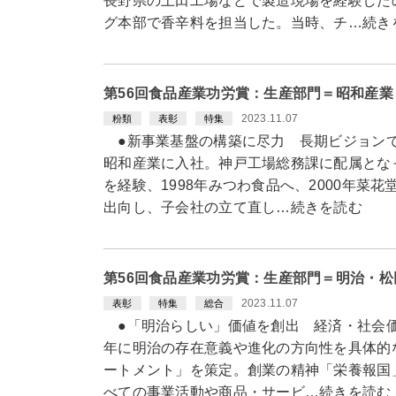
長野県の上田工場などで製造現場を経験した
グ本部で香辛料を担当した。当時、チ…続き
第56回食品産業功労賞：生産部門＝昭和産
2023.11.07
粉類
表彰
特集
●新事業基盤の構築に尽力 長期ビジョンで
昭和産業に入社。神戸工場総務課に配属とな
を経験、1998年みつわ食品へ、2000年菜
出向し、子会社の立て直し…続きを読む
第56回食品産業功労賞：生産部門＝明治・
2023.11.07
表彰
特集
総合
●「明治らしい」価値を創出 経済・社会価
年に明治の存在意義や進化の方向性を具体的
ートメント」を策定。創業の精神「栄養報国
べての事業活動や商品・サービ…続きを読む