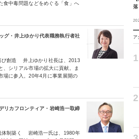
た食中毒問題などをめぐる「食」へ
落
20
ロッグ・井上ゆかり代表職務執行者社
ア
1
び創造 井上ゆかり社長は、2013
と、シリアル市場の拡大に貢献。ま
場に参入。20年4月に事業展開の
2
粉デリカフロンティア・岩崎浩一取締
体制築く 岩崎浩一氏は、1980年
3