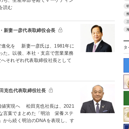
のち、生産本部を経てマーケティン
を読む
業・新妻一彦代表取締役会長
進化を 新妻一彦氏は、1981年に
タ
った。以後、本社・支店で営業業務
花堂へそれぞれ代表取締役社長として
松田克也代表取締役社長
値実現へ 松田克也社長は、2021
な言葉でまとめた「明治 栄養ステ
」から続く明治のDNAを表現し、す