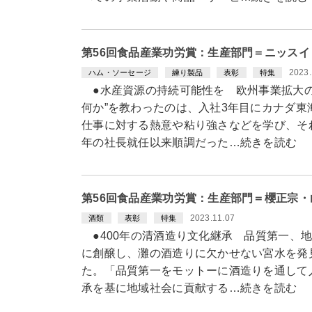
第56回食品産業功労賞：生産部門＝ニッスイ・的埜
2023.
ハム・ソーセージ
練り製品
表彰
特集
●水産資源の持続可能性を 欧州事業拡大の
何か”を教わったのは、入社3年目にカナダ
仕事に対する熱意や粘り強さなどを学び、それ
年の社長就任以来順調だった…続きを読む
第56回食品産業功労賞：生産部門＝櫻正宗
2023.11.07
酒類
表彰
特集
●400年の清酒造り文化継承 品質第一、地
に創醸し、灘の酒造りに欠かせない宮水を発
た。「品質第一をモットーに酒造りを通して
承を基に地域社会に貢献する…続きを読む