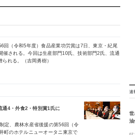
6回（令和5年度）食品産業功労賞は7日、東京・紀尾
開催される。今回は生産部門10氏、技術部門2氏、流通
に贈られる。（吉岡勇樹）
速
流通4・外食2・特別賞1氏に
世
油
定、農林水産省後援の第56回（令
尾井町のホテルニューオータニ東京で
07