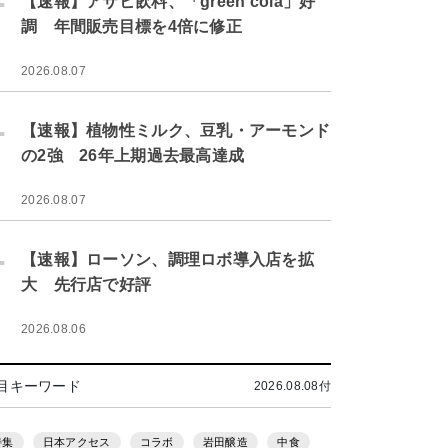
【速報】アサヒ飲料、「green cola」好
調 年間販売目標を4倍に修正
2026.08.07
.
【速報】植物性ミルク、豆乳・アーモンド
の2強 26年上期過去最高達成
2026.08.07
.
【速報】ローソン、調理ロボ導入店を拡
大 先行店で好評
2026.08.06
目キーワード
2026.08.08付
特集
日本アクセス
コラボ
岩田醸造
中食