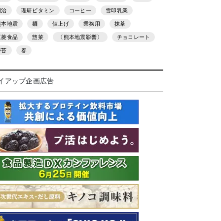
明治
理研ビタミン
コーヒー
雪印乳業
熊本地震
麺
値上げ
業務用
抹茶
三菱食品
惣菜
〔熊本地震影響〕
チョコレート
海苔
春
イアップ企画広告