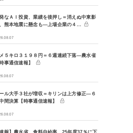
発なＡＩ投資、業績を後押し＝消えぬ中東影
、熊本地震に懸念も―上場企業の４…
26.08.07
メ５キロ３１９８円＝６週連続下落―農水省
時事通信速報】
26.08.07
ール大手３社が増収＝キリンは上方修正―６
中間決算【時事通信速報】
26.08.07
速報】農水省、食料自給率 25年度37％に下