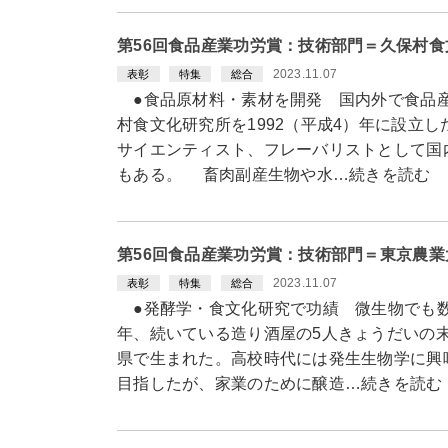
第56回食品産業功労賞：技術部門＝久保村
2023.11.07
表彰
特集
総合
●食品原材料・素材を開発 国内外で食品
村食文化研究所を1992（平成4）年に設立
サイエンティスト、フレーバリストとして国
もある。 畜肉副産生物や水…続きを読む
第56回食品産業功労賞：技術部門＝東京農
2023.11.07
表彰
特集
総合
●発酵学・食文化研究で功績 微生物でも数
年、続いている造り酒屋の5人きょうだいの末っ
県で生まれた。高校時代には発生生物学に興
目指したが、家業のために醸造…続きを読む