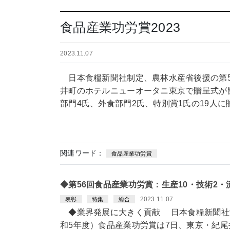
食品産業功労賞2023
2023.11.07
日本食糧新聞社制定、農林水産省後援の第5
井町のホテルニューオータニ東京で贈呈式が
部門4氏、外食部門2氏、特別賞1氏の19人
関連ワード：
食品産業功労賞
◆第56回食品産業功労賞：生産10・技術2・
2023.11.07
表彰
特集
総合
◆業界発展に大きく貢献 日本食糧新聞社制
和5年度）食品産業功労賞は7日、東京・紀