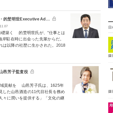
明世Executive Ad…
11.07
日
礎築く 的埜明世氏が、“仕事とは
東海岸駐在時に出会った先輩からだ。
は以降の社歴に生かされた。2018
媒
・山邑芳子監査役
域貢献を 山邑芳子氏は、1625年
媒
見した山邑酒造の11代目社長を務め
人々に潤いを提供する」「文化の継