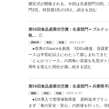
贈呈式が開催される。今回は生産部門10氏、
門2氏、特別賞1氏の19人…続きを読む
第56回食品産業功労賞：生産部門＝ブルド
執…
2023.11.07
調味料
表彰
特集
●世界のSauceを創造 SDGs推進、容器変
ースは半世紀以上にわたって親しまれてきた
「とんかつソース」の四角い容器を丸型ボトル
周年を迎えた同社が掲…続きを読む
第56回食品産業功労賞：生産部門＝兵庫県
2023.11.07
麺類
表彰
特集
●DX導入で管理体制革新 原料追求ブランド
まず「食の安全・安心」の担保を行った。消