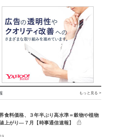
報
もっと見る >
界食料価格、３年半ぶり高水準＝穀物や植物
値上がり―７月【時事通信速報】
:19