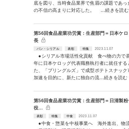
底を図り、当時食品業界で焦眉の課題であっ
の不信の高まりに対応した。 …続きを読む
第56回食品産業功労賞：生産部門＝日本ケ
長
2023.11.07
パン・シリアル
表彰
特集
●シリアル市場活性化貢献 食べ物の力で喜
年に日本ケロッグ代表職務執行者に就任する
た、「プリングルズ」で成型ポテトスナック市
加速を目的に、新たに独自の流…続きを読む
第56回食品産業功労賞：生産部門＝日清製
役…
2023.11.07
表彰
特集
中食
●中食・惣菜を中核事業へ 海外進出、物流