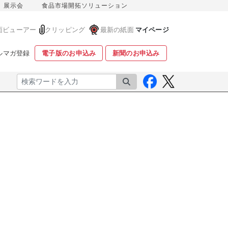
展示会
食品市場開拓ソリューション
面ビューアー
クリッピング
最新の紙面
マイページ
ルマガ登録
電子版のお申込み
新聞のお申込み
検索