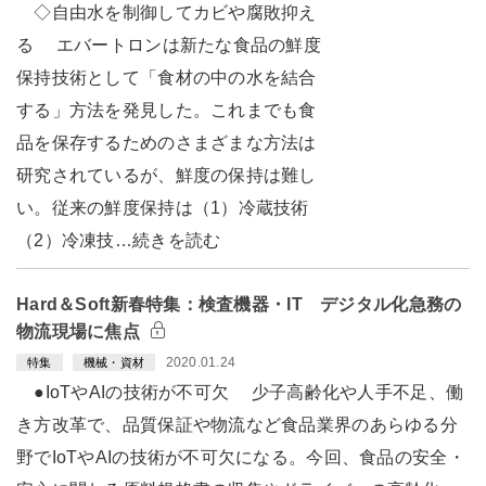
◇自由水を制御してカビや腐敗抑え
る エバートロンは新たな食品の鮮度
保持技術として「食材の中の水を結合
する」方法を発見した。これまでも食
品を保存するためのさまざまな方法は
研究されているが、鮮度の保持は難し
い。従来の鮮度保持は（1）冷蔵技術
（2）冷凍技…続きを読む
Hard＆Soft新春特集：検査機器・IT デジタル化急務の
物流現場に焦点
2020.01.24
特集
機械・資材
●IoTやAIの技術が不可欠 少子高齢化や人手不足、働
き方改革で、品質保証や物流など食品業界のあらゆる分
野でIoTやAIの技術が不可欠になる。今回、食品の安全・