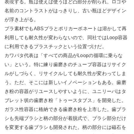
表現する。瓶は使えば使うほど凸部分が削られ、ロゴや
名前のコントラストがはっきりし、古い瓶ほどデザイン
が浮き上がる。
プラ素材でもABSプラとポリカーボネートは溶かして再
利用しても耐久性が変わらないので、同社ではLoop容器
に利用できるプラスチックという位置づけだ。
カワバタ代表は「すべての商品がLoopの循環に乗らな
い」という。特に練り歯磨きのチューブ容器はリサイク
ルがしづらく、リサイクルしても耐久性が変わってしま
う。ただ、そこには新しいイノベーションもある。歯磨
き粉の容器がリユースしやすいように、ユニリーバはタ
ブレット状の歯磨き粉「トゥースタブス」を開発した。
ガラス性容器に格納できる歯磨き粉を上市した。歯ブラ
シも先端ブラシと柄の部分が着脱式で、ブラシ部分だけ
を変更する歯ブラシも開発された。柄の部分には磁石を