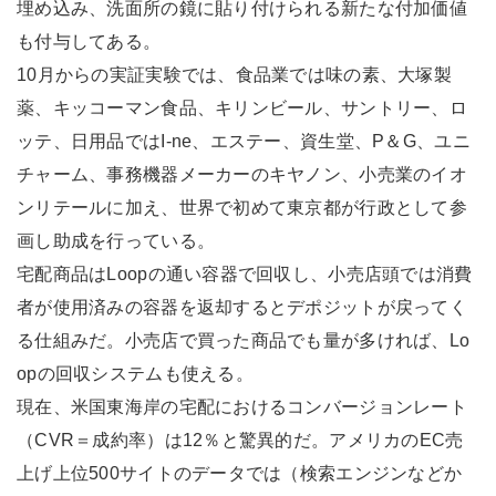
埋め込み、洗面所の鏡に貼り付けられる新たな付加価値
も付与してある。
10月からの実証実験では、食品業では味の素、大塚製
薬、キッコーマン食品、キリンビール、サントリー、ロ
ッテ、日用品ではI-ne、エステー、資生堂、P＆G、ユニ
チャーム、事務機器メーカーのキヤノン、小売業のイオ
ンリテールに加え、世界で初めて東京都が行政として参
画し助成を行っている。
宅配商品はLoopの通い容器で回収し、小売店頭では消費
者が使用済みの容器を返却するとデポジットが戻ってく
る仕組みだ。小売店で買った商品でも量が多ければ、Lo
opの回収システムも使える。
現在、米国東海岸の宅配におけるコンバージョンレート
（CVR＝成約率）は12％と驚異的だ。アメリカのEC売
上げ上位500サイトのデータでは（検索エンジンなどか