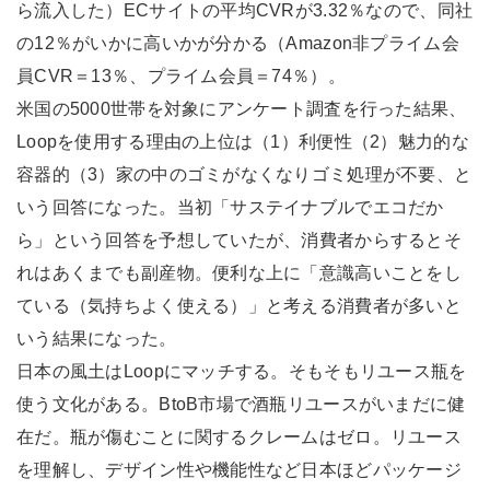
ら流入した）ECサイトの平均CVRが3.32％なので、同社
の12％がいかに高いかが分かる（Amazon非プライム会
員CVR＝13％、プライム会員＝74％）。
米国の5000世帯を対象にアンケート調査を行った結果、
Loopを使用する理由の上位は（1）利便性（2）魅力的な
容器的（3）家の中のゴミがなくなりゴミ処理が不要、と
いう回答になった。当初「サステイナブルでエコだか
ら」という回答を予想していたが、消費者からするとそ
れはあくまでも副産物。便利な上に「意識高いことをし
ている（気持ちよく使える）」と考える消費者が多いと
いう結果になった。
日本の風土はLoopにマッチする。そもそもリユース瓶を
使う文化がある。BtoB市場で酒瓶リユースがいまだに健
在だ。瓶が傷むことに関するクレームはゼロ。リユース
を理解し、デザイン性や機能性など日本ほどパッケージ