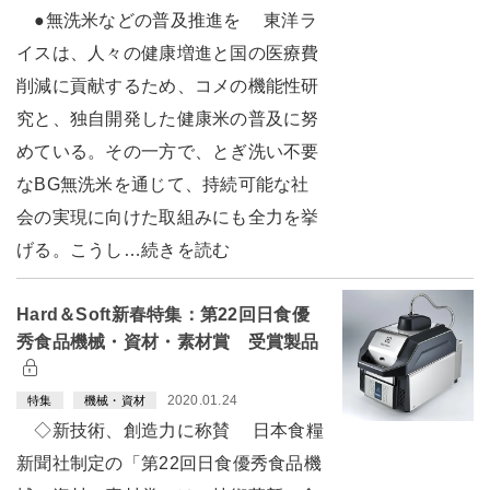
●無洗米などの普及推進を 東洋ラ
イスは、人々の健康増進と国の医療費
削減に貢献するため、コメの機能性研
究と、独自開発した健康米の普及に努
めている。その一方で、とぎ洗い不要
なBG無洗米を通じて、持続可能な社
会の実現に向けた取組みにも全力を挙
げる。こうし…続きを読む
Hard＆Soft新春特集：第22回日食優
秀食品機械・資材・素材賞 受賞製品
2020.01.24
特集
機械・資材
◇新技術、創造力に称賛 日本食糧
新聞社制定の「第22回日食優秀食品機