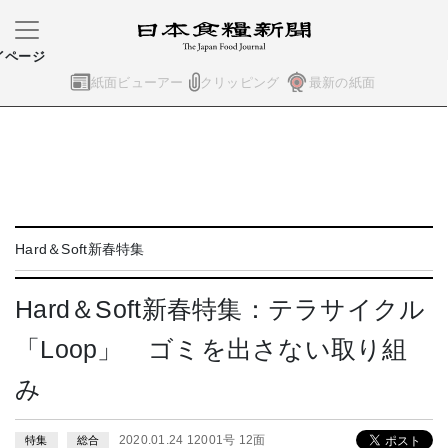
イページ
紙面ビューアー
クリッピング
最新の紙面
Hard＆Soft新春特集
Hard＆Soft新春特集：テラサイクル
「Loop」 ゴミを出さない取り組
み
2020.01.24 12001号 12面
特集
総合