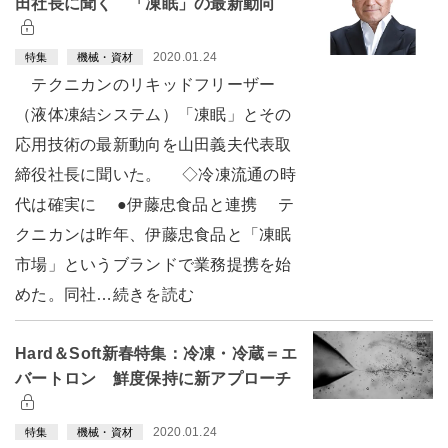
田社長に聞く 「凍眠」の最新動向
2020.01.24
特集
機械・資材
テクニカンのリキッドフリーザー
（液体凍結システム）「凍眠」とその
応用技術の最新動向を山田義夫代表取
締役社長に聞いた。 ◇冷凍流通の時
代は確実に ●伊藤忠食品と連携 テ
クニカンは昨年、伊藤忠食品と「凍眠
市場」というブランドで業務提携を始
めた。同社…続きを読む
Hard＆Soft新春特集：冷凍・冷蔵＝エ
バートロン 鮮度保持に新アプローチ
2020.01.24
特集
機械・資材