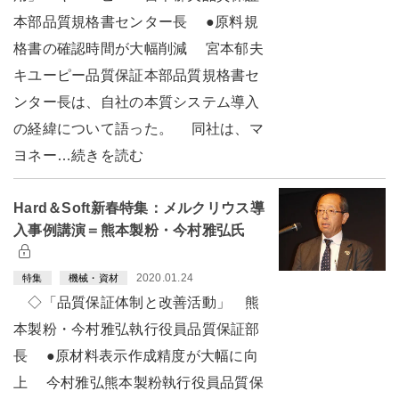
本部品質規格書センター長 ●原料規
格書の確認時間が大幅削減 宮本郁夫
キユーピー品質保証本部品質規格書セ
ンター長は、自社の本質システム導入
の経緯について語った。 同社は、マ
ヨネー…続きを読む
Hard＆Soft新春特集：メルクリウス導
入事例講演＝熊本製粉・今村雅弘氏
2020.01.24
特集
機械・資材
◇「品質保証体制と改善活動」 熊
本製粉・今村雅弘執行役員品質保証部
長 ●原材料表示作成精度が大幅に向
上 今村雅弘熊本製粉執行役員品質保