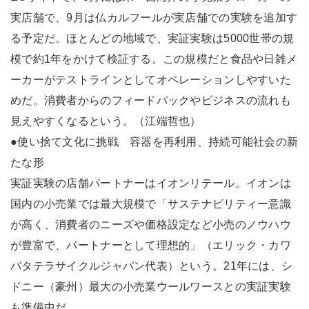
実店舗で、9月は仏カルフールが実店舗での実験を追加す
る予定だ。ほとんどの地域で、実証実験は5000世帯の規
模で約1年をかけて検証する。この規模だと食品や日雑メ
ーカーがテストラインとしてオペレーションしやすいた
めだ。消費者からのフィードバックやビジネスの流れも
見えやすくなるという。（江端哲也）
●使い捨て文化に挑戦 容器を再利用、持続可能社会の新
たな形
実証実験の店舗パートナーはイオンリテール。イオンは
国内の小売業では最大規模で「サステナビリティー意識
が高く、消費者のニーズや価格設定など小売のノウハウ
が豊富で、パートナーとして理想的」（エリック・カワ
バタテラサイクルジャパン代表）という。21年には、シ
ドニー（豪州）最大の小売業ウールワースとの実証実験
も準備中だ。