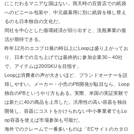
にこだわるマニアな国はない。雨天時の百貨店での紙袋
へのビニール包装や、中元歳暮用に別に紙袋を移し替え
るのも日本独自の文化だ。
同社を中心とした循環経済が回り出すと、洗瓶事業の復
活が期待できる。
昨年12月のエコプロ展の時以上にLoopは盛り上がってお
り、日本での立ち上げでは最終的に参加企業30～40社
で、アイテムは200SKUを目指す。
Loopは消費者の声が大きいほど、ブランドオーナーを説
得しやすい。メーカー・小売のPB開発が駄目なら、Loop
独自のPBというやり方もある。実際、米国の実証実験で
は新たに40の商品を上市した。汎用性の高い容器を独自
開発し、容器にコストをかけられない中小事業者でもLo
op容器を使えば市場参加も可能だ。
海外でのクレームで一番多いものは「ECサイトのカタロ