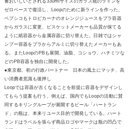
番おいしいとされる330mlサイズのガラス瓶のラインを
ゼロベースで復活し、Loopのために新ラインを作った。
ペプシコもトロピカーナのオレンジジュースをプラ容器
からガラスに変更、ビスケットメーカーも品質が保てる
ように紙容器から金属容器に切り替えた。日雑ではシャ
ンプー容器をプラからアルミに切り替えたメーカーもあ
る。またLoopのPBも展開。油脂、コショウ、ハチミツな
どのPB容器を独自に開発した。
●東京都、初の行政パートナー 日本の風土にマッチ、高
い消費者意識も後押し
Loopでは容器が古くなることを前提に容器をデザインし
てもらう提案も行う。例えば、国内でもLoopの活動に賛
同するキリングループが展開するビール「ハートラン
ド」の瓶は、本来リユース目的で開発している。ハート
ランドはラベルを張らず商品ロゴやマークは瓶の凹凸で