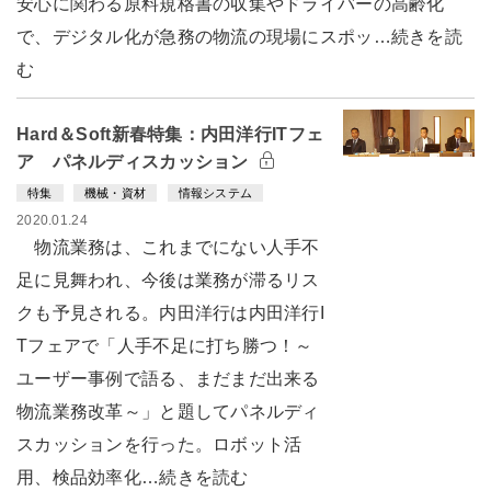
安心に関わる原料規格書の収集やドライバーの高齢化
で、デジタル化が急務の物流の現場にスポッ…続きを読
む
Hard＆Soft新春特集：内田洋行ITフェ
ア パネルディスカッション
特集
機械・資材
情報システム
2020.01.24
物流業務は、これまでにない人手不
足に見舞われ、今後は業務が滞るリス
クも予見される。内田洋行は内田洋行I
Tフェアで「人手不足に打ち勝つ！～
ユーザー事例で語る、まだまだ出来る
物流業務改革～」と題してパネルディ
スカッションを行った。ロボット活
用、検品効率化…続きを読む