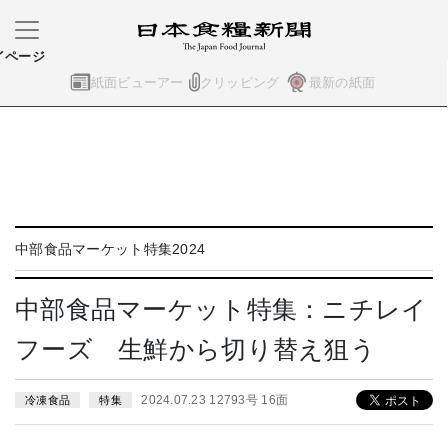
イページ
紙面ビューアー
クリッピング
最新の紙面
中部食品マーケット特集2024
中部食品マーケット特集：ニチレイ
フーズ 生鮮から切り替え狙う
2024.07.23 12793号 16面
冷凍食品
特集