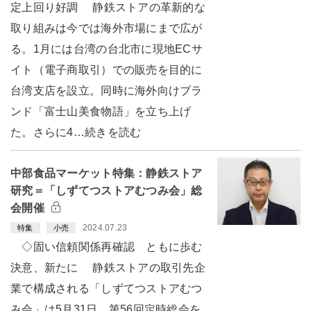
定上回り好調 静鉄ストアの革新的な
取り組みは今では海外市場にまで広が
る。1月には台湾の台北市に現地ECサ
イト（電子商取引）での販売を目的に
台湾支店を設立。同時に海外向けブラ
ンド「富士山美食物語」を立ち上げ
た。さらに4…続きを読む
中部食品マーケット特集：静鉄ストア
研究＝「しずてつストアむつみ会」総
会開催
2024.07.23
特集
小売
◇固い信頼関係再確認 ともに歩む
決意、新たに 静鉄ストアの取引先企
業で構成される「しずてつストアむつ
み会」は5月31日、第56回定時総会を