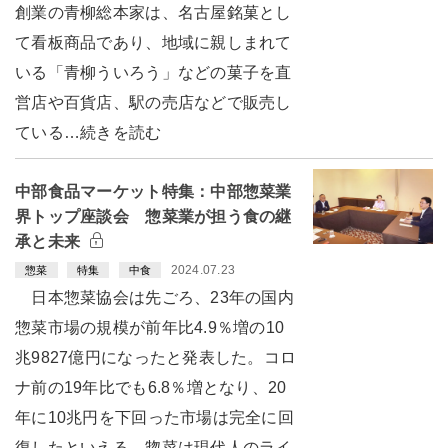
創業の青柳総本家は、名古屋銘菓とし
て看板商品であり、地域に親しまれて
いる「青柳ういろう」などの菓子を直
営店や百貨店、駅の売店などで販売し
ている…続きを読む
中部食品マーケット特集：中部惣菜業
界トップ座談会 惣菜業が担う食の継
承と未来
2024.07.23
惣菜
特集
中食
日本惣菜協会は先ごろ、23年の国内
惣菜市場の規模が前年比4.9％増の10
兆9827億円になったと発表した。コロ
ナ前の19年比でも6.8％増となり、20
年に10兆円を下回った市場は完全に回
復したといえる。惣菜は現代人のライ