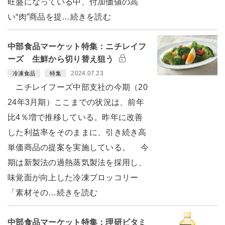
旺盛になっている中、付加価値の高
い“肉”商品を提…続きを読む
中部食品マーケット特集：ニチレイフ
ーズ 生鮮から切り替え狙う
2024.07.23
冷凍食品
特集
ニチレイフーズ中部支社の今期（20
24年3月期）ここまでの状況は、前年
比4％増で推移している。昨年に改善
した利益率をそのままに、引き続き高
単価商品の提案を実施している。 今
期は新製法の過熱蒸気製法を採用し、
味覚面が向上した冷凍ブロッコリー
「素材その…続きを読む
中部食品マーケット特集：理研ビタミ