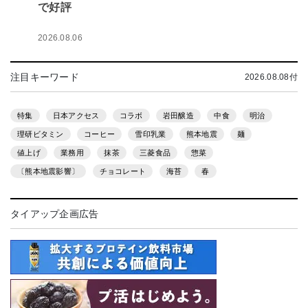
で好評
2026.08.06
注目キーワード
2026.08.08付
特集
日本アクセス
コラボ
岩田醸造
中食
明治
理研ビタミン
コーヒー
雪印乳業
熊本地震
麺
値上げ
業務用
抹茶
三菱食品
惣菜
〔熊本地震影響〕
チョコレート
海苔
春
タイアップ企画広告