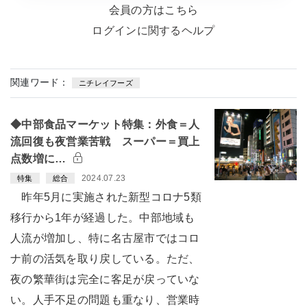
会員の方はこちら
ログインに関するヘルプ
関連ワード：
ニチレイフーズ
◆中部食品マーケット特集：外食＝人
流回復も夜営業苦戦 スーパー＝買上
点数増に…
2024.07.23
特集
総合
昨年5月に実施された新型コロナ5類
移行から1年が経過した。中部地域も
人流が増加し、特に名古屋市ではコロ
ナ前の活気を取り戻している。ただ、
夜の繁華街は完全に客足が戻っていな
い。人手不足の問題も重なり、営業時