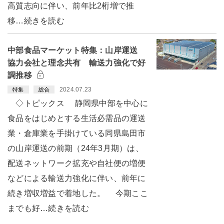
高質志向に伴い、前年比2桁増で推
移…続きを読む
中部食品マーケット特集：山岸運送
協力会社と理念共有 輸送力強化で好
調推移
2024.07.23
特集
総合
◇トピックス 静岡県中部を中心に
食品をはじめとする生活必需品の運送
業・倉庫業を手掛けている同県島田市
の山岸運送の前期（24年3月期）は、
配送ネットワーク拡充や自社便の増便
などによる輸送力強化に伴い、前年に
続き増収増益で着地した。 今期ここ
までも好…続きを読む