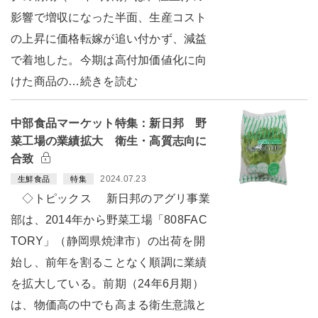
影響で増収になった半面、生産コスト
の上昇に価格転嫁が追い付かず、減益
で着地した。今期は高付加価値化に向
けた商品の…続きを読む
中部食品マーケット特集：新日邦 野
菜工場の業績拡大 衛生・高質志向に
合致
2024.07.23
生鮮食品
特集
◇トピックス 新日邦のアグリ事業
部は、2014年から野菜工場「808FAC
TORY」（静岡県焼津市）の出荷を開
始し、前年を割ることなく順調に業績
を拡大している。前期（24年6月期）
は、物価高の中でも高まる衛生意識と