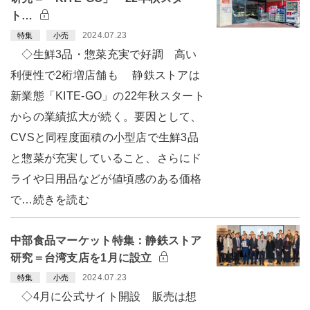
ト…
2024.07.23
特集
小売
◇生鮮3品・惣菜充実で好調 高い
利便性で2桁増店舗も 静鉄ストアは
新業態「KITE-GO」の22年秋スタート
からの業績拡大が続く。要因として、
CVSと同程度面積の小型店で生鮮3品
と惣菜が充実していること、さらにド
ライや日用品などが値頃感のある価格
で…続きを読む
中部食品マーケット特集：静鉄ストア
研究＝台湾支店を1月に設立
2024.07.23
特集
小売
◇4月に公式サイト開設 販売は想