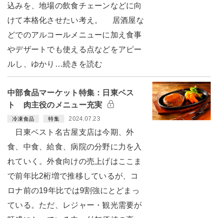
込みを、地場の飲食チェーンなどに向
けて本格化させたい考え。 居酒屋な
どでのアルコールメニューに加え食事
やデザートでも使える点などをアピー
ルし、ゆかり…続きを読む
中部食品マーケット特集：日東ベス
ト 肉主役のメニュー充実
2024.07.23
冷凍食品
特集
日東ベスト名古屋支店は今期、外
食、中食、給食、病院の分野に力を入
れていく。外食向けの売上げはここま
で前年比2桁増で推移しているが、コ
ロナ前の19年比では9割強にとどまっ
ている。ただ、レジャー・観光需要が