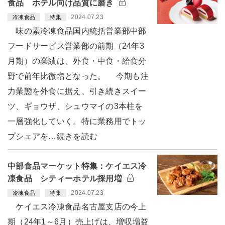
食品 ホテル向け品質に磨き
2024.07.23
冷凍食品
特集
味の素冷凍食品国内統括営業部中部
フードサービス営業部の前期（24年3
月期）の業績は、外食・中食・給食分
野で前年比微増となった。 今期も注
力業態を外食に据え、引き続きスイー
ツ、ギョウザ、シュウマイの3本柱を
一層強化していく。特に業務用でトッ
プシェアを…続きを読む
中部食品マーケット特集：ケイエス冷
凍食品 シティーホテル採用増
2024.07.23
冷凍食品
特集
ケイエス冷凍食品名古屋支店の今上
期（24年1～6月）売上げは、増収増益