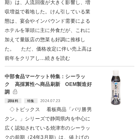
期）は、人流回復が大きく影響し、増
収増益で着地した。けん引している業
態は、宴会やインバウンド需要による
ホテルを筆頭に主に外食だが、これに
加えて量販店の惣菜も好調に推移し
た。 ただ、価格改定に伴い売上高は
前年をクリアし…続きを読む
中部食品マーケット特集：シーラッ
ク 高採算性へ商品刷新 OEM製造好
調
2024.07.23
調味料
特集
◇トピックス 看板商品「バリ勝男
クン。」シリーズで静岡県内を中心に
広く認知されている焼津市のシーラッ
クの前期（24年3月期）は、値上げの