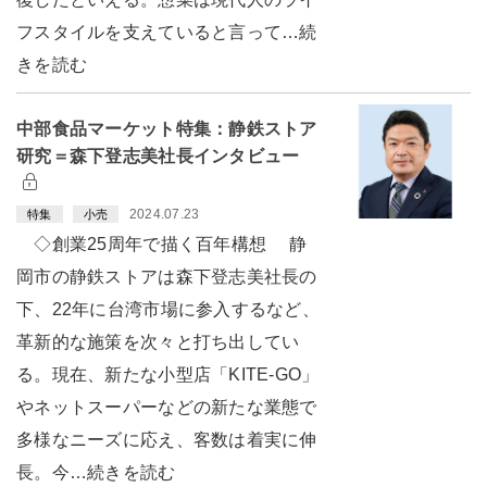
フスタイルを支えていると言って…続
きを読む
中部食品マーケット特集：静鉄ストア
研究＝森下登志美社長インタビュー
2024.07.23
特集
小売
◇創業25周年で描く百年構想 静
岡市の静鉄ストアは森下登志美社長の
下、22年に台湾市場に参入するなど、
革新的な施策を次々と打ち出してい
る。現在、新たな小型店「KITE-GO」
やネットスーパーなどの新たな業態で
多様なニーズに応え、客数は着実に伸
長。今…続きを読む