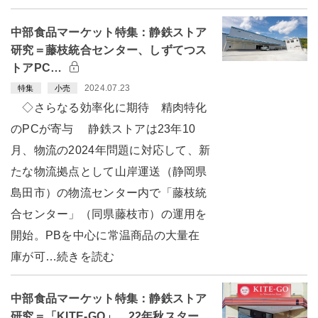
中部食品マーケット特集：静鉄ストア
研究＝藤枝統合センター、しずてつス
トアPC…
2024.07.23
特集
小売
◇さらなる効率化に期待 精肉特化
のPCが寄与 静鉄ストアは23年10
月、物流の2024年問題に対応して、新
たな物流拠点として山岸運送（静岡県
島田市）の物流センター内で「藤枝統
合センター」（同県藤枝市）の運用を
開始。PBを中心に常温商品の大量在
庫が可…続きを読む
中部食品マーケット特集：静鉄ストア
研究＝「KITE-GO」 22年秋スター