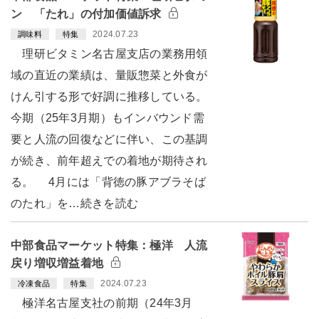
ン 「たれ」の付加価値訴求
2024.07.23
調味料
特集
理研ビタミン名古屋支店の業務用領
域の直近の業績は、量販惣菜と外食が
けん引する形で好調に推移している。
今期（25年3月期）もインバウンド需
要と人流の回復などに伴い、この基調
が続き、前年超えでの着地が期待され
る。 4月には「背徳の豚アブラそば
のたれ」を…続きを読む
中部食品マーケット特集：極洋 人流
戻り増収増益着地
2024.07.23
冷凍食品
特集
極洋名古屋支社の前期（24年3月