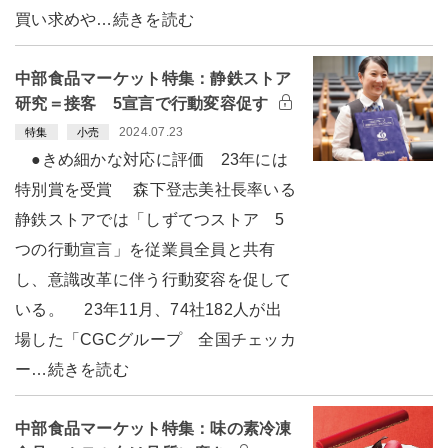
買い求めや…続きを読む
中部食品マーケット特集：静鉄ストア
研究＝接客 5宣言で行動変容促す
2024.07.23
特集
小売
●きめ細かな対応に評価 23年には
特別賞を受賞 森下登志美社長率いる
静鉄ストアでは「しずてつストア 5
つの行動宣言」を従業員全員と共有
し、意識改革に伴う行動変容を促して
いる。 23年11月、74社182人が出
場した「CGCグループ 全国チェッカ
ー…続きを読む
中部食品マーケット特集：味の素冷凍