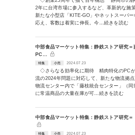
◇創業25周年で描く百年構想 静岡市の静
2年に台湾市場に参入するなど、革新的な施
新たな小型店「KITE-GO」やネットスー
応え、客数は着実に伸長。今…続きを読む
中部食品マーケット特集：静鉄ストア研究＝
PC…
2024.07.23
特集
小売
◇さらなる効率化に期待 精肉特化のPCが
流の2024年問題に対応して、新たな物流拠
物流センター内で「藤枝統合センター」（同
に常温商品の大量在庫が可…続きを読む
中部食品マーケット特集：静鉄ストア研究＝「K
2024.07.23
特集
小売