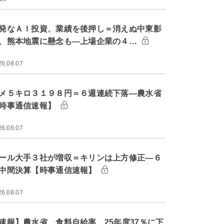
発なＡＩ投資、業績を後押し＝消えぬ中東影
、熊本地震に懸念も―上場企業の４…
26.08.07
メ５キロ３１９８円＝６週連続下落―農水省
時事通信速報】
26.08.07
ール大手３社が増収＝キリンは上方修正―６
中間決算【時事通信速報】
26.08.07
速報】農水省、食料自給率 25年度37％に下