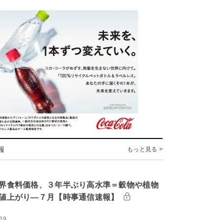
報
もっと見る >
界食料価格、３年半ぶり高水準＝穀物や植物
値上がり―７月【時事通信速報】
:19