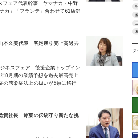
スフェア代表幹事 ヤマナカ・中野
ナカ」「フランテ」合わせて61店舗
山本久美代表 客足戻り売上高過去
タ
ビジネスフェア 後援企業トップイン
4年8月期の業績予想を過去最高売上
症の感染症法上の扱いが5類に移行
稔貴社長 銘菓の伝統守り新たな挑