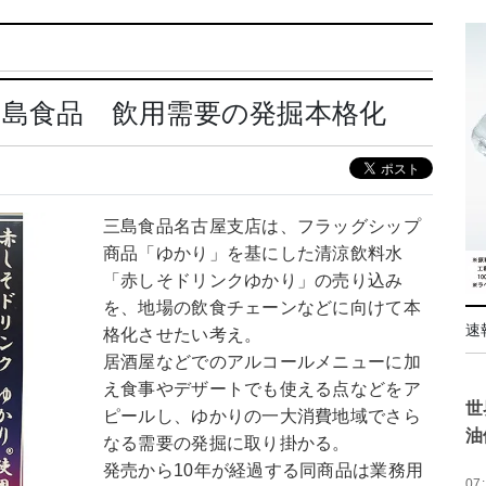
三島食品 飲用需要の発掘本格化
三島食品名古屋支店は、フラッグシップ
商品「ゆかり」を基にした清涼飲料水
「赤しそドリンクゆかり」の売り込み
を、地場の飲食チェーンなどに向けて本
速
格化させたい考え。
居酒屋などでのアルコールメニューに加
え食事やデザートでも使える点などをア
世
ピールし、ゆかりの一大消費地域でさら
油
なる需要の発掘に取り掛かる。
発売から10年が経過する同商品は業務用
07