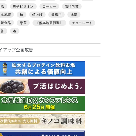
明治
理研ビタミン
コーヒー
雪印乳業
熊本地震
麺
値上げ
業務用
抹茶
三菱食品
惣菜
〔熊本地震影響〕
チョコレート
海苔
春
イアップ企画広告