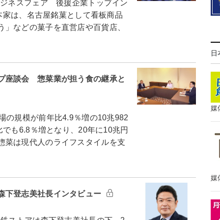
ビジネスフェア 後援企業トップイン
総本家は、名古屋銘菓として看板商品
う」などの菓子を直営店や百貨店、
日
プ座談会 惣菜業が担う食の継承と
媒
規模が前年比4.9％増の10兆982
でも6.8％増となり、20年に10兆円
惣菜は現代人のライフスタイルを支
媒
森下登志美社長インタビュー