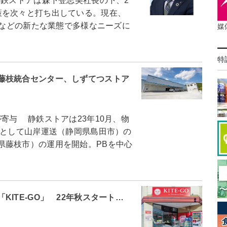
鉄ストアは森下登志美社長の下、2
策を次々と打ち出している。現在、
パーなどの新たな業態で多様なニーズに
媒
特
藤枝統合センター、しずてつストア
寄与 静鉄ストアは23年10月、物
点として山岸運送（静岡県島田市）の
県藤枝市）の運用を開始。PBを中心
ITE-GO」 22年秋スタート…