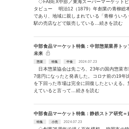
◇FABEX中部／東海スーパーマーケット
タビュー 明治12（1879）年創業の青柳
であり、地域に親しまれている「青柳ういろ
駅の売店などで販売している…続きを読む
中部食品マーケット特集：中部惣菜業界トッ
未来
2024.07.23
惣菜
特集
中食
日本惣菜協会は先ごろ、23年の国内惣菜市場の
7億円になったと発表した。コロナ前の19年比
を下回った市場は完全に回復したといえる。
えていると言って…続きを読む
中部食品マーケット特集：静鉄ストア研究＝
2024.07.23
特集
小売