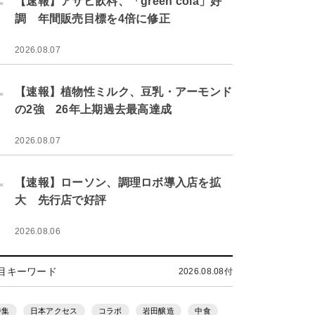
【速報】アサヒ飲料、「green cola」好
調 年間販売目標を4倍に修正
2026.08.07
.
【速報】植物性ミルク、豆乳・アーモンド
の2強 26年上期過去最高達成
2026.08.07
.
【速報】ローソン、調理ロボ導入店を拡
大 先行店で好評
2026.08.06
目キーワード
2026.08.08付
特集
日本アクセス
コラボ
岩田醸造
中食