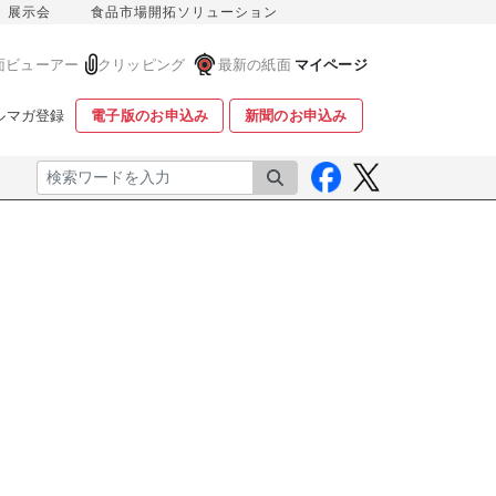
展示会
食品市場開拓ソリューション
面ビューアー
クリッピング
最新の紙面
マイページ
ルマガ登録
電子版のお申込み
新聞のお申込み
検索