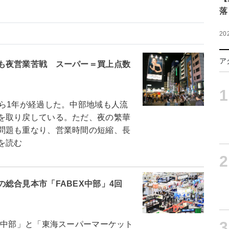
落
20
ア
も夜営業苦戦 スーパー＝買上点数
1
ら1年が経過した。中部地域も人流
を取り戻している。ただ、夜の繁華
問題も重なり、営業時間の短縮、長
を読む
2
総合見本市「FABEX中部」4回
3
X中部」と「東海スーパーマーケット